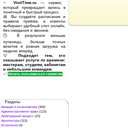
✨
VisitTime.ru
— сервис,
который превращает запись в
понятный и быстрый процесс.
📅 Вы создаёте расписание и
правила приёма, а клиенты
выбирают удобный слот онлайн,
без ожидания и звонков.
🕒 В результате меньше
путаницы, больше точных
визитов и ровная загрузка на
неделю вперёд.
💡
Подходит тем, кто
оказывает услуги по времени:
мастерам, студиям, кабинетам
и небольшим командам.
✅
Начать пользоваться сервисом
Разделы
Авиация и космонавтика
(304)
Административное право
(123)
Арбитражный процесс
(23)
Архитектура
(113)
Астрология
(4)