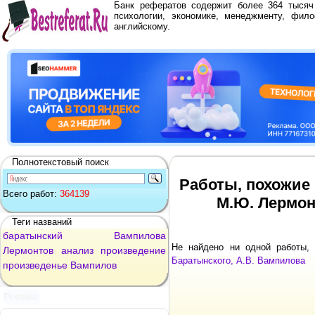
Банк рефератов содержит более 364 тыся
психологии, экономике, менеджменту, фило
английскому.
Полнотекстовый поиск
Работы, похожие 
Всего работ:
364139
М.Ю. Лермон
Теги названий
баратынский
Вампилова
Не найдено ни одной работы,
Лермонтов
анализ
произведение
Баратынского, А.В. Вампилова
произведенье
Вампилов
Реклама