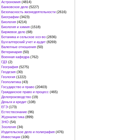
Астрономия
(4814)
Банковское дело
(5227)
Безопасность жизнедеятельности
(2616)
Биографии
(3423)
Биология
(4214)
Биология и химия
(1518)
Биржевое дело
(68)
Ботаника и сельское хоз-во
(2836)
Бухгалтерский учет и аудит
(8269)
Валютные отношения
(50)
Ветеринария
(50)
Военная кафедра
(762)
ГДЗ
(2)
География
(5275)
Геодезия
(30)
Геология
(1222)
Геополитика
(43)
Государство и право
(20403)
Гражданское право и процесс
(465)
Делопроизводство
(19)
Деньги и кредит
(108)
ЕГЭ
(173)
Естествознание
(96)
Журналистика
(899)
ЗНО
(54)
Зоология
(34)
Издательское дело и полиграфия
(476)
Инвестиции
(106)