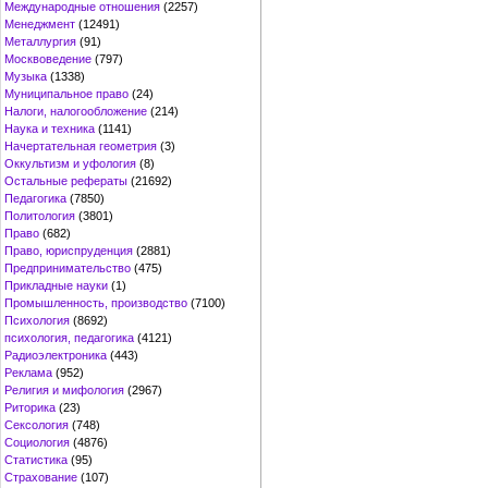
Международные отношения
(2257)
Менеджмент
(12491)
Металлургия
(91)
Москвоведение
(797)
Музыка
(1338)
Муниципальное право
(24)
Налоги, налогообложение
(214)
Наука и техника
(1141)
Начертательная геометрия
(3)
Оккультизм и уфология
(8)
Остальные рефераты
(21692)
Педагогика
(7850)
Политология
(3801)
Право
(682)
Право, юриспруденция
(2881)
Предпринимательство
(475)
Прикладные науки
(1)
Промышленность, производство
(7100)
Психология
(8692)
психология, педагогика
(4121)
Радиоэлектроника
(443)
Реклама
(952)
Религия и мифология
(2967)
Риторика
(23)
Сексология
(748)
Социология
(4876)
Статистика
(95)
Страхование
(107)