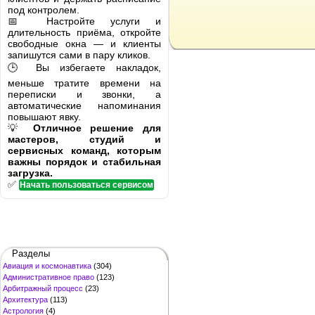
под контролем.
📅 Настройте услуги и
длительность приёма, откройте
свободные окна — и клиенты
запишутся сами в пару кликов.
🕒 Вы избегаете накладок,
меньше тратите времени на
переписки и звонки, а
автоматические напоминания
повышают явку.
💡
Отличное решение для
мастеров, студий и
сервисных команд, которым
важны порядок и стабильная
загрузка.
✅
Начать пользоваться сервисом
Разделы
Авиация и космонавтика
(304)
Административное право
(123)
Арбитражный процесс
(23)
Архитектура
(113)
Астрология
(4)