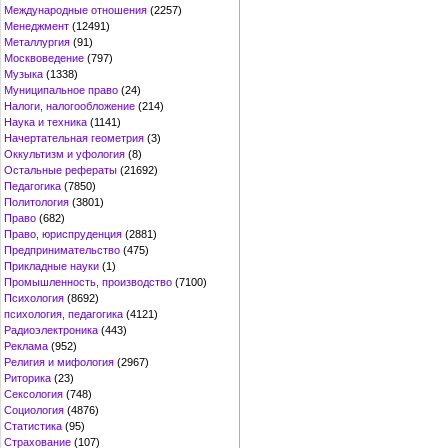
Международные отношения
(2257)
Менеджмент
(12491)
Металлургия
(91)
Москвоведение
(797)
Музыка
(1338)
Муниципальное право
(24)
Налоги, налогообложение
(214)
Наука и техника
(1141)
Начертательная геометрия
(3)
Оккультизм и уфология
(8)
Остальные рефераты
(21692)
Педагогика
(7850)
Политология
(3801)
Право
(682)
Право, юриспруденция
(2881)
Предпринимательство
(475)
Прикладные науки
(1)
Промышленность, производство
(7100)
Психология
(8692)
психология, педагогика
(4121)
Радиоэлектроника
(443)
Реклама
(952)
Религия и мифология
(2967)
Риторика
(23)
Сексология
(748)
Социология
(4876)
Статистика
(95)
Страхование
(107)