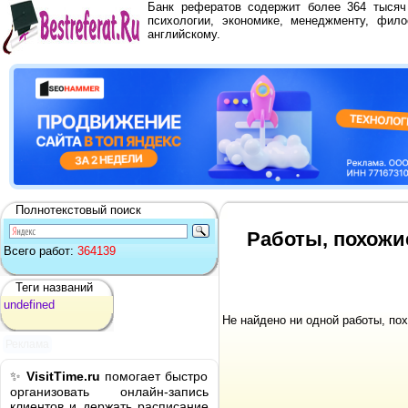
Банк рефератов содержит более 364 тыся
психологии, экономике, менеджменту, фило
английскому.
Полнотекстовый поиск
Работы, похожи
Всего работ:
364139
Теги названий
undefined
Не найдено ни одной работы, по
Реклама
✨
VisitTime.ru
помогает быстро
организовать онлайн-запись
клиентов и держать расписание