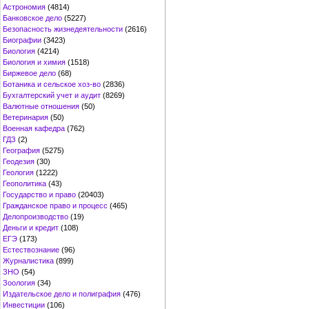
Астрономия
(4814)
Банковское дело
(5227)
Безопасность жизнедеятельности
(2616)
Биографии
(3423)
Биология
(4214)
Биология и химия
(1518)
Биржевое дело
(68)
Ботаника и сельское хоз-во
(2836)
Бухгалтерский учет и аудит
(8269)
Валютные отношения
(50)
Ветеринария
(50)
Военная кафедра
(762)
ГДЗ
(2)
География
(5275)
Геодезия
(30)
Геология
(1222)
Геополитика
(43)
Государство и право
(20403)
Гражданское право и процесс
(465)
Делопроизводство
(19)
Деньги и кредит
(108)
ЕГЭ
(173)
Естествознание
(96)
Журналистика
(899)
ЗНО
(54)
Зоология
(34)
Издательское дело и полиграфия
(476)
Инвестиции
(106)