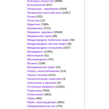
Культура и искусство
(8485)
Культурология
(537)
Литература : зарубежная
(2044)
Литература и русский язык
(11657)
Логика
(532)
Логистика
(21)
Маркетинг
(7985)
Математика
(3721)
Медицина, здоровье
(10549)
Медицинские науки
(88)
Международное публичное право
(58)
Международное частное право
(36)
Международные отношения
(2257)
Менеджмент
(12491)
Металлургия
(91)
Москвоведение
(797)
Музыка
(1338)
Муниципальное право
(24)
Налоги, налогообложение
(214)
Наука и техника
(1141)
Начертательная геометрия
(3)
Оккультизм и уфология
(8)
Остальные рефераты
(21692)
Педагогика
(7850)
Политология
(3801)
Право
(682)
Право, юриспруденция
(2881)
Предпринимательство
(475)