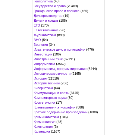
Геополитика
(43)
Государство и право
(20403)
Гражданское право и процесс
(465)
Делопроизводство
(19)
Деньги и кредит
(108)
ЕГЭ
(173)
Естествознание
(96)
Журналистика
(899)
ЗНО
(54)
Зоология
(34)
Издательское дело и полиграфия
(476)
Инвестиции
(106)
Иностранный язык
(62791)
Информатика
(3562)
Информатика, программирование
(6444)
Исторические личности
(2165)
История
(21319)
История техники
(766)
Кибернетика
(64)
Коммуникации и связь
(3145)
Компьютерные науки
(60)
Косметология
(17)
Краеведение и этнография
(588)
Краткое содержание произведений
(1000)
Криминалистика
(106)
Криминология
(48)
Криптология
(3)
Кулинария
(1167)