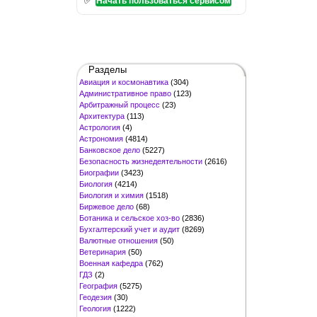
Начать пользоваться сервисом
Разделы
Авиация и космонавтика
(304)
Административное право
(123)
Арбитражный процесс
(23)
Архитектура
(113)
Астрология
(4)
Астрономия
(4814)
Банковское дело
(5227)
Безопасность жизнедеятельности
(2616)
Биографии
(3423)
Биология
(4214)
Биология и химия
(1518)
Биржевое дело
(68)
Ботаника и сельское хоз-во
(2836)
Бухгалтерский учет и аудит
(8269)
Валютные отношения
(50)
Ветеринария
(50)
Военная кафедра
(762)
ГДЗ
(2)
География
(5275)
Геодезия
(30)
Геология
(1222)