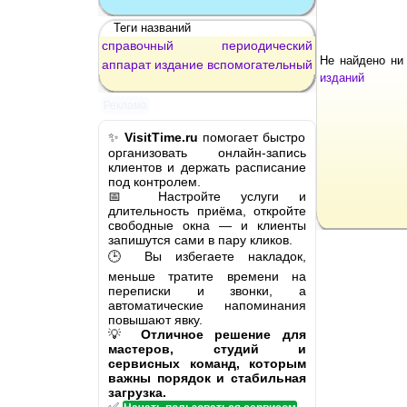
Теги названий
справочный
периодический
Не найдено ни
аппарат
издание
вспомогательный
изданий
Реклама
✨
VisitTime.ru
помогает быстро
организовать онлайн-запись
клиентов и держать расписание
под контролем.
📅 Настройте услуги и
длительность приёма, откройте
свободные окна — и клиенты
запишутся сами в пару кликов.
🕒 Вы избегаете накладок,
меньше тратите времени на
переписки и звонки, а
автоматические напоминания
повышают явку.
💡
Отличное решение для
мастеров, студий и
сервисных команд, которым
важны порядок и стабильная
загрузка.
✅