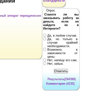
зданий
Благодарности
Опрос
Станете ли вы
чный аппарат периодических
заказывать работу за
деньги, если не
найдете ее в
Интернете?
Да, в любом случае.
Да, но только в
случае крайней
необходимости.
Возможно, в
зависимости от
цены.
Нет, напишу его сам.
Нет, забью.
Результаты(294399)
Комментарии (4230)