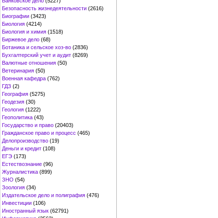
Банковское дело
(5227)
Безопасность жизнедеятельности
(2616)
Биографии
(3423)
Биология
(4214)
Биология и химия
(1518)
Биржевое дело
(68)
Ботаника и сельское хоз-во
(2836)
Бухгалтерский учет и аудит
(8269)
Валютные отношения
(50)
Ветеринария
(50)
Военная кафедра
(762)
ГДЗ
(2)
География
(5275)
Геодезия
(30)
Геология
(1222)
Геополитика
(43)
Государство и право
(20403)
Гражданское право и процесс
(465)
Делопроизводство
(19)
Деньги и кредит
(108)
ЕГЭ
(173)
Естествознание
(96)
Журналистика
(899)
ЗНО
(54)
Зоология
(34)
Издательское дело и полиграфия
(476)
Инвестиции
(106)
Иностранный язык
(62791)