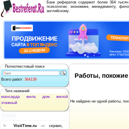
Банк рефератов содержит более 364 тыся
психологии, экономике, менеджменту, фило
английскому.
Полнотекстовый поиск
Работы, похожие
Всего работ:
364139
Теги названий
мансарда
жила
дом
жилой
Не найдено ни одной работы, по
этажный
Реклама
✨
VisitTime.ru
— сервис,