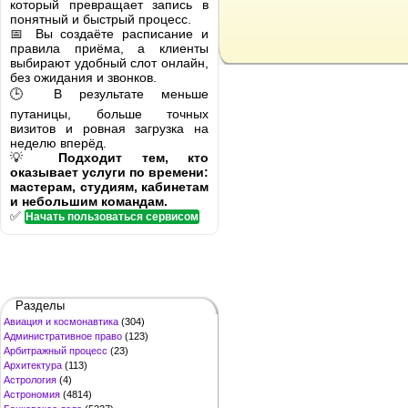
который превращает запись в
понятный и быстрый процесс.
📅 Вы создаёте расписание и
правила приёма, а клиенты
выбирают удобный слот онлайн,
без ожидания и звонков.
🕒 В результате меньше
путаницы, больше точных
визитов и ровная загрузка на
неделю вперёд.
💡
Подходит тем, кто
оказывает услуги по времени:
мастерам, студиям, кабинетам
и небольшим командам.
✅
Начать пользоваться сервисом
Разделы
Авиация и космонавтика
(304)
Административное право
(123)
Арбитражный процесс
(23)
Архитектура
(113)
Астрология
(4)
Астрономия
(4814)