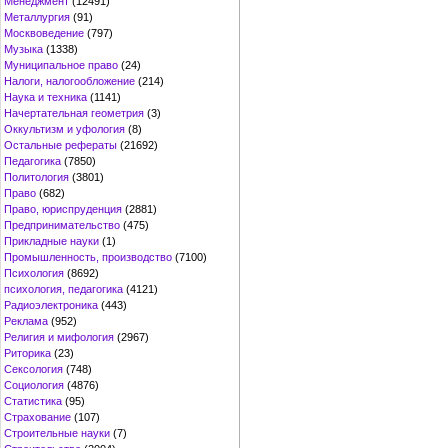
Менеджмент
(12491)
Металлургия
(91)
Москвоведение
(797)
Музыка
(1338)
Муниципальное право
(24)
Налоги, налогообложение
(214)
Наука и техника
(1141)
Начертательная геометрия
(3)
Оккультизм и уфология
(8)
Остальные рефераты
(21692)
Педагогика
(7850)
Политология
(3801)
Право
(682)
Право, юриспруденция
(2881)
Предпринимательство
(475)
Прикладные науки
(1)
Промышленность, производство
(7100)
Психология
(8692)
психология, педагогика
(4121)
Радиоэлектроника
(443)
Реклама
(952)
Религия и мифология
(2967)
Риторика
(23)
Сексология
(748)
Социология
(4876)
Статистика
(95)
Страхование
(107)
Строительные науки
(7)