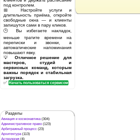
клиентов и держать расписание
под контролем.
📅 Настройте услуги и
длительность приёма, откройте
свободные окна — и клиенты
запишутся сами в пару кликов.
🕒 Вы избегаете накладок,
меньше тратите времени на
переписки и звонки, а
автоматические напоминания
повышают явку.
💡
Отличное решение для
мастеров, студий и
сервисных команд, которым
важны порядок и стабильная
загрузка.
✅
Начать пользоваться сервисом
Разделы
Авиация и космонавтика
(304)
Административное право
(123)
Арбитражный процесс
(23)
Архитектура
(113)
Астрология
(4)