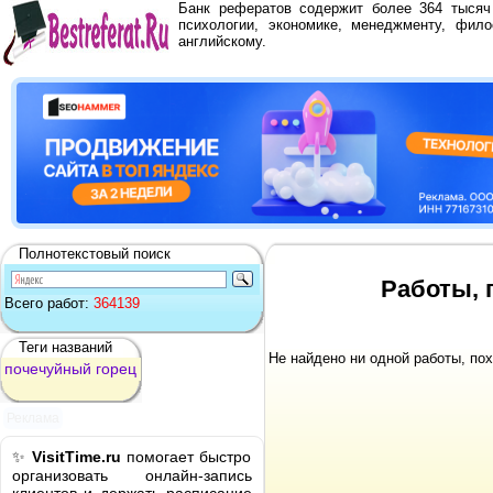
Банк рефератов содержит более 364 тыся
психологии, экономике, менеджменту, фило
английскому.
Полнотекстовый поиск
Работы, 
Всего работ:
364139
Теги названий
Не найдено ни одной работы, по
почечуйный
горец
Реклама
✨
VisitTime.ru
помогает быстро
организовать онлайн-запись