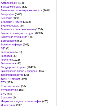
Астрономия
(4814)
Банковское дело
(5227)
Безопасность жизнедеятельности
(2616)
Биографии
(3423)
Биология
(4214)
Биология и химия
(1518)
Биржевое дело
(68)
Ботаника и сельское хоз-во
(2836)
Бухгалтерский учет и аудит
(8269)
Валютные отношения
(50)
Ветеринария
(50)
Военная кафедра
(762)
ГДЗ
(2)
География
(5275)
Геодезия
(30)
Геология
(1222)
Геополитика
(43)
Государство и право
(20403)
Гражданское право и процесс
(465)
Делопроизводство
(19)
Деньги и кредит
(108)
ЕГЭ
(173)
Естествознание
(96)
Журналистика
(899)
ЗНО
(54)
Зоология
(34)
Издательское дело и полиграфия
(476)
Инвестиции
(106)