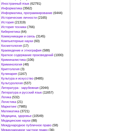
Иностранный язык
(62791)
Информатика
(3562)
Информатика, программирование
(6444)
Исторические личности
(2165)
История
(21319)
История техники
(766)
Кибернетика
(64)
Коммуникации и связь
(3145)
Компьютерные науки
(60)
Косметология
(17)
Краеведение и этнография
(588)
Краткое содержание произведений
(1000)
Криминалистика
(106)
Криминология
(48)
Криптология
(3)
Кулинария
(1167)
Культура и искусство
(8485)
Культурология
(537)
Литература : зарубежная
(2044)
Литература и русский язык
(11657)
Логика
(532)
Логистика
(21)
Маркетинг
(7985)
Математика
(3721)
Медицина, здоровье
(10549)
Медицинские науки
(88)
Международное публичное право
(58)
Международное частное право
(36)