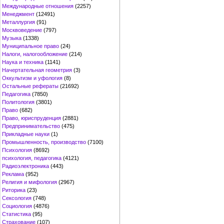
Международные отношения
(2257)
Менеджмент
(12491)
Металлургия
(91)
Москвоведение
(797)
Музыка
(1338)
Муниципальное право
(24)
Налоги, налогообложение
(214)
Наука и техника
(1141)
Начертательная геометрия
(3)
Оккультизм и уфология
(8)
Остальные рефераты
(21692)
Педагогика
(7850)
Политология
(3801)
Право
(682)
Право, юриспруденция
(2881)
Предпринимательство
(475)
Прикладные науки
(1)
Промышленность, производство
(7100)
Психология
(8692)
психология, педагогика
(4121)
Радиоэлектроника
(443)
Реклама
(952)
Религия и мифология
(2967)
Риторика
(23)
Сексология
(748)
Социология
(4876)
Статистика
(95)
Страхование
(107)