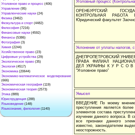
Уголовный процесс (Контрольна
Уголовное право и процесс
(406)
Управление
(95)
ОРЕНБУРГСКИЙ ГОСУД
Управленческие науки
(24)
КОНТРОЛЬНАЯ РАБОТА 
Физика
(3462)
Юридический факультет Заочное
Физкультура и спорт
(4482)
Философия
(7216)
Финансовые науки
(4592)
Финансы
(5386)
Фотография
(3)
Химия
(2244)
Уклонение от уплаты налогов, с
Хозяйственное право
(23)
ДНЕПРОПЕТРОВСКИЙ УНИВЕР
Цифровые устройства
(29)
ПРАВА ФИЛИАЛ НАЦИОНАЛ
Экологическое право
(35)
ДЕЛ УКРАИНЫ К У Р С О В 
Экология
(4517)
“Уголовное право”
Экономика
(20644)
Экономико-математическое моделирование
(666)
Экономическая география
(119)
Экономическая теория
(2573)
Умысел
Этика
(889)
Юриспруденция
(288)
ВВЕДЕНИЕ По моему мнению,
Языковедение
(148)
преступления является боле
Языкознание, филология
(1140)
элементов состава преступлен
изучении данного вопроса. В с
все признаки данного элем
известно, законодателем выд
неосторожность.