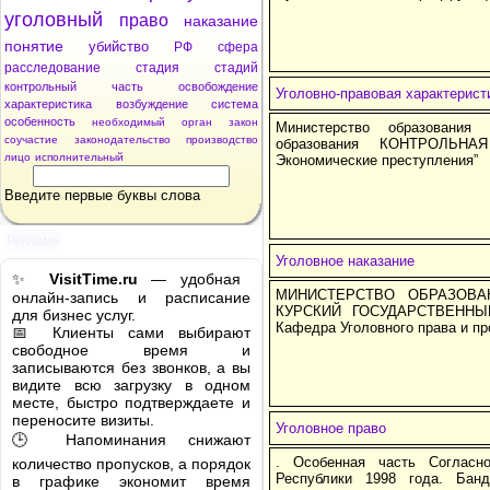
уголовный
право
наказание
понятие
убийство
РФ
сфера
расследование
стадия
стадий
контрольный
часть
освобождение
Уголовно-правовая характерис
характеристика
возбуждение
система
особенность
необходимый
орган
закон
Министерство образования
соучастие
законодательство
производство
образования КОНТРОЛЬН
лицо
исполнительный
Экономические преступления”
Введите первые буквы слова
Реклама
Уголовное наказание
✨
VisitTime.ru
— удобная
МИНИСТЕРСТВО ОБРАЗОВА
онлайн-запись и расписание
КУРСКИЙ ГОСУДАРСТВЕННЫ
для бизнес услуг.
Кафедра Уголовного права и 
📅 Клиенты сами выбирают
свободное время и
записываются без звонков, а вы
видите всю загрузку в одном
месте, быстро подтверждаете и
переносите визиты.
Уголовное право
🕒 Напоминания снижают
. Особенная часть Согласн
количество пропусков, а порядок
Республики 1998 года. Ба
в графике экономит время