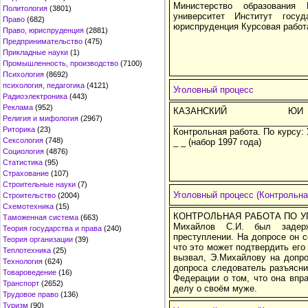
Министерство образования
Политология
(3801)
университет Институт госу
Право
(682)
юриспруденция Курсовая работ
Право, юриспруденция
(2881)
Предпринимательство
(475)
Прикладные науки
(1)
Промышленность, производство
(7100)
Психология
(8692)
психология, педагогика
(4121)
Уголовный процесс
Радиоэлектроника
(443)
Реклама
(952)
КАЗАНСКИ
Религия и мифология
(2967)
____________________________
Риторика
(23)
Контрольная работа. По курсу:
Сексология
(748)
_ _ (набор 1997 года)
Социология
(4876)
Статистика
(95)
Страхование
(107)
Строительные науки
(7)
Уголовный процесс (Контрольна
Строительство
(2004)
Схемотехника
(15)
КОНТРОЛЬНАЯ РАБОТА ПО УГ
Таможенная система
(663)
Михайлов С.И. был задер
Теория государства и права
(240)
преступлении. На допросе он с
Теория организации
(39)
что это может подтвердить ег
Теплотехника
(25)
вызвал, Э.Михайлову на допро
Технология
(624)
допроса следователь разъясни
Товароведение
(16)
Федерации о том, что она впра
Транспорт
(2652)
делу о своём муже.
Трудовое право
(136)
Туризм
(90)