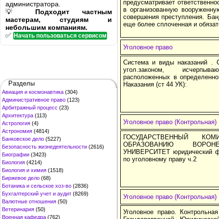
предусматривает ответственно
администратора.
в организованную вооруженну
💡
Подходит частным
совершения преступления. Банд
мастерам, студиям и
еще более сплоченная и обяза
небольшим компаниям.
✅
Начать пользоваться сервисом
Уголовное право
Система и виды наказаний . 
угол.законом, исчерпыв
расположенных в определенно
Разделы
Наказания (ст 44 УК):
Авиация и космонавтика
(304)
Административное право
(123)
Арбитражный процесс
(23)
Архитектура
(113)
Уголовное право (Контрольная)
Астрология
(4)
Астрономия
(4814)
ГОСУДАРСТВЕННЫЙ К
Банковское дело
(5227)
ОБРАЗОВАНИЮ ВОРОНЕ
Безопасность жизнедеятельности
(2616)
УНИВЕРСИТЕТ юридический 
Биографии
(3423)
по уголовному праву ч.2
Биология
(4214)
Биология и химия
(1518)
Биржевое дело
(68)
Ботаника и сельское хоз-во
(2836)
Бухгалтерский учет и аудит
(8269)
Уголовное право (Контрольная)
Валютные отношения
(50)
Ветеринария
(50)
Уголовное право. Контрольна
Военная кафедра
(762)