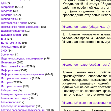
Государственной Юридическ
ГДЗ
(2)
Юридический Институт "Зада
География
(5275)
работ по особенной части угол
Геодезия
(30)
год (для студентов 3 курса
правоведения отделение целево
Геология
(1222)
Геополитика
(43)
Государство и право
(20403)
Уголовное право (общая часть)
Гражданское право и процесс
(465)
Делопроизводство
(19)
1. Понятие уголовного прав
Деньги и кредит
(108)
уголовного права. 4. Уголовный
ЕГЭ
(173)
Уголовная ответственность и у
Естествознание
(96)
Журналистика
(899)
ЗНО
(54)
Зоология
(34)
Издательское дело и полиграфия
(476)
Инвестиции
(106)
Уголовное право (особая часть)
Иностранный язык
(62791)
Информатика
(3562)
Кража –отношения собстве
Информатика, программирование
(6444)
признак)тайное ненасильствен
Исторические личности
(2165)
если совершено незаметно о
История
(21319)
Хищение признаётся кражей 
История техники
(766)
однако они не сознают протвоп
Кибернетика
(64)
наблюдает за процессом кражи
Коммуникации и связь
(3145)
никто не видит, то это тоже кра
Компьютерные науки
(60)
Косметология
(17)
Уголовный закон во времени и 
Краеведение и этнография
(588)
Краткое содержание произведений
(1000)
Нижегородская Академия