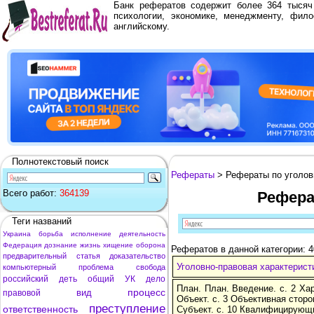
Банк рефератов содержит более 364 тыся
психологии, экономике, менеджменту, фило
английскому.
Полнотекстовый поиск
Рефераты
> Рефераты по уголов
Всего работ:
364139
Рефера
Теги названий
Украина
борьба
исполнение
деятельность
Федерация
дознание
жизнь
хищение
оборона
Рефератов в данной категории: 4
предварительный
статья
доказательство
Уголовно-правовая характерист
компьютерный
проблема
свобода
российский
деть
общий
УК
дело
План. План. Введение. с. 2 Ха
процесс
вид
правовой
Объект. с. 3 Объективная сторон
преступление
ответственность
Субъект. с. 10 Квалифицирующи