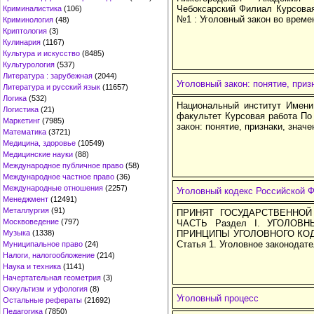
Чебоксарский Филиал Курсовая
Криминалистика
(106)
№1 : Уголовный закон во време
Криминология
(48)
Криптология
(3)
Кулинария
(1167)
Культура и искусство
(8485)
Культурология
(537)
Литература : зарубежная
(2044)
Уголовный закон: понятие, приз
Литература и русский язык
(11657)
Логика
(532)
Национальный институт Имен
Логистика
(21)
факультет Курсовая работа По
Маркетинг
(7985)
закон: понятие, признаки, значе
Математика
(3721)
Медицина, здоровье
(10549)
Медицинские науки
(88)
Международное публичное право
(58)
Международное частное право
(36)
Международные отношения
(2257)
Уголовный кодекс Российской 
Менеджмент
(12491)
Металлургия
(91)
ПРИНЯТ ГОСУДАРСТВЕННОЙ 
Москвоведение
(797)
ЧАСТЬ Раздел I. УГОЛОВН
Музыка
(1338)
ПРИНЦИПЫ УГОЛОВНОГО КО
Статья 1. Уголовное законодат
Муниципальное право
(24)
Налоги, налогообложение
(214)
Наука и техника
(1141)
Начертательная геометрия
(3)
Оккультизм и уфология
(8)
Уголовный процесс
Остальные рефераты
(21692)
Педагогика
(7850)