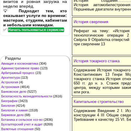
История создания……
визитов и ровная загрузка на
История автомобилестр
неделю вперёд.
Поршневые двигатели внутр
💡
Подходит тем, кто
оказывает услуги по времени:
мастерам, студиям, кабинетам
История сверления
и небольшим командам.
✅
Начать пользоваться сервисом
Реферат на тему: «История
технологические операции 
Свёрла 9 Обработка отверстий 
при сверлении 13
Разделы
История токарного станка
Авиация и космонавтика
(304)
Административное право
(123)
Содержание История токарного
Арбитражный процесс
(23)
Константинович 13 Генри М
Архитектура
(113)
токарного станка История отно
Астрология
(4)
650 гг. до н. э. Станок пре
Астрономия
(4814)
центра, между которыми зажим
Банковское дело
(5227)
или рога.
Безопасность жизнедеятельности
(2616)
Биографии
(3423)
Капитальное строительство
Биология
(4214)
Биология и химия
(1518)
Содержание Введение 2 I. Ис
конструкции 4 III Общие сведе
Биржевое дело
(68)
Требование к качеству 15 VI. Б
Ботаника и сельское хоз-во
(2836)
Бухгалтерский учет и аудит
(8269)
Валютные отношения
(50)