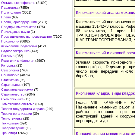
Остальные рефераты
(21692)
Педагогика
(7850)
Кинематический анализ механи
Политология
(3801)
Право
(682)
Кинематический анализ механи
Право, юриспруденция
(2881)
машины 131-42+3 класса. Рефера
Предпринимательство
(475)
88 источников, 1 прил.
Прикладные науки
(1)
ТРАНСПОРТИРОВАНИЯ, ВЕР
Промышленность, производство
(7100)
ШАГ ТРАНСПОРТИРОВАНИЯ, 
Психология
(8692)
психология, педагогика
(4121)
Радиоэлектроника
(443)
Кинематический и силовой расч
Реклама
(952)
Религия и мифология
(2967)
Угловая скорость приводного 
Риторика
(23)
транспортёра; D-диаметр пр
Сексология
(748)
число всей передачи -число
Социология
(4876)
барабана,
Статистика
(95)
Страхование
(107)
Строительные науки
(7)
Кирпичная кладка, виды кладок
Строительство
(2004)
Схемотехника
(15)
Глава VIII. КАМЕННЫЕ 
Таможенная система
(663)
Назначение каменных работ и
Теория государства и права
(240)
работы выполняют при воз
Теория организации
(39)
конструкций зданий и сооруже
Теплотехника
(25)
перегородок и др.
Технология
(624)
Товароведение
(16)
Транспорт
(2652)
Классификация машин и инстру