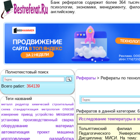
Банк рефератов содержит более 364 тыся
психологии, экономике, менеджменту, фило
английскому.
Полнотекстовый поиск
Рефераты
> Рефераты по технол
Всего работ:
364139
Теги названий
металл
редуктор
химический
строительный
способ
схема
стандартизация
метрология
Рефератов в данной категории: 6
механизм
измерение
привод
устройство
Исследование температуры в зо
установка
производственный
сварка
оборудование
материал
Тольяттинский филиал С
машина
автоматизация
проект
Педагогического Универ
Дисциплина: МИСИ. На тему: 
изготовление
разработка