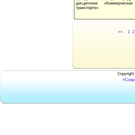
дисциплине «Коммерческа
транспорте»
<<
1
2
Copyright
Сокр
⚡