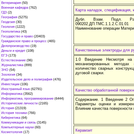
Ветеринария
(50)
Военная кафедра
(762)
Карта наладок, спецификация, 
ГДЗ
(2)
География
(5275)
Дубл. Взам. Подл. Ра
Геодезия
(30)
090202.ДП.ТМС.1.1.2.С.01
Геология
(1222)
Наименование операции Матери
Геополитика
(43)
Государство и право
(20403)
Гражданское право и процесс
(465)
Делопроизводство
(19)
Качественные электроды для ру
Деньги и кредит
(108)
ЕГЭ
(173)
1.0 Введение Несмотря на
Естествознание
(96)
механизированных методах 
Журналистика
(899)
количество сварных конструк
ЗНО
(54)
дуговой сварки.
Зоология
(34)
Издательское дело и полиграфия
(476)
Инвестиции
(106)
Иностранный язык
(62791)
Качество обработанной поверхн
Информатика
(3562)
Информатика, программирование
(6444)
Содержание. 1 Введение 2 Оп
Исторические личности
(2165)
Параметры оценки и измерен
История
(21319)
Влияние качества поверхности
История техники
(766)
Кибернетика
(64)
Коммуникации и связь
(3145)
Компьютерные науки
(60)
Керамзит
Косметология
(17)