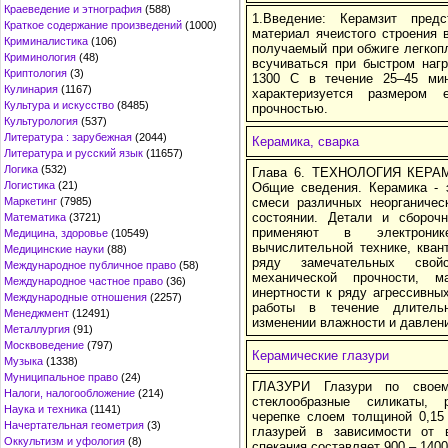
Краеведение и этнография
(588)
1.Введение: Керамзит пред
Краткое содержание произведений
(1000)
материал ячеистого строения 
Криминалистика
(106)
получаемый при обжиге легкоп
Криминология
(48)
всучиваться при быстром наг
Криптология
(3)
1300 С в течение 25–45 мин
Кулинария
(1167)
характеризуется размером
Культура и искусство
(8485)
прочностью.
Культурология
(537)
Литература : зарубежная
(2044)
Керамика, сварка
Литература и русский язык
(11657)
Логика
(532)
Глава 6. ТЕХНОЛОГИЯ КЕР
Логистика
(21)
Общие сведения. Керамика - 
Маркетинг
(7985)
смеси различных неорганичес
состоянии. Детали и сбороч
Математика
(3721)
применяют в электронике
Медицина, здоровье
(10549)
вычислительной технике, кван
Медицинские науки
(88)
ряду замечательных свойс
Международное публичное право
(58)
механической прочности, м
Международное частное право
(36)
инертности к ряду агрессивны
Международные отношения
(2257)
работы в течение длитель
Менеджмент
(12491)
изменении влажности и давлени
Металлургия
(91)
Москвоведение
(797)
Керамические глазури
Музыка
(1338)
Муниципальное право
(24)
ГЛАЗУРИ Глазури по своем
Налоги, налогообложение
(214)
стеклообразные силикаты, 
Наука и техника
(1141)
черепке слоем толщиной 0,15
Начертательная геометрия
(3)
глазурей в зависимости от 
Оккультизм и уфология
(8)
спекания составляет 900 – 1400