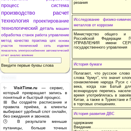
резания
процесс
система
производство
расчет
Исследование физико-химич
технология
проектирование
металлов от коррозии
технологический
деталь
машин
Министерство общего и пр
обработка
станок
работа
управление
Российской Федерации 
метод
качество
практика
цех
основа
УПРАВЛЕНИЯ имени СЕР
участок
технический
сеть
изделие
государственного управления
показатель
электроснабжение
автоматический
отчет
анализ
влияние
История бумаги
Введите первые буквы слова
Полагают, что русское слово
Реклама
слова ”бумуг”, что значит хло
ознакомление народа Руси с 
века, когда хан Батый дл
✨
VisitTime.ru
— сервис,
всенародную перепись населе
который превращает запись в
время употреблялась в завоё
понятный и быстрый процесс.
Китае, а также в Туркестане и
📅 Вы создаёте расписание и
в торговых отношениях.
правила приёма, а клиенты
выбирают удобный слот онлайн,
История развития ДВС
без ожидания и звонков.
🕒 В результате меньше
одержание
Введение………………………
путаницы, больше точных