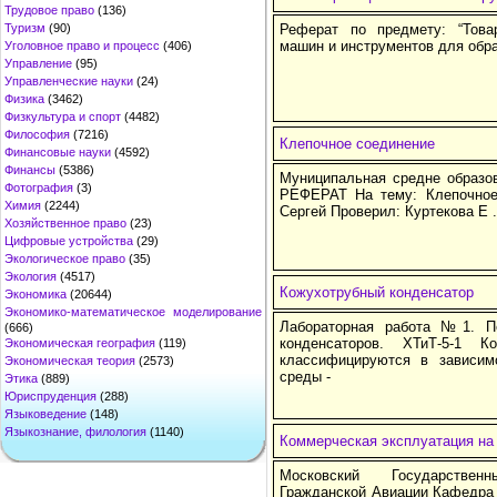
Трудовое право
(136)
Туризм
(90)
Реферат по предмету: “Това
машин и инструментов для обра
Уголовное право и процесс
(406)
Управление
(95)
Управленческие науки
(24)
Физика
(3462)
Физкультура и спорт
(4482)
Философия
(7216)
Клепочное соединение
Финансовые науки
(4592)
Финансы
(5386)
Муниципальная средне образо
Фотография
(3)
РЕФЕРАТ На тему: Клепочное
Химия
(2244)
Сергей Проверил: Куртекова Е 
Хозяйственное право
(23)
Цифровые устройства
(29)
Экологическое право
(35)
Экология
(4517)
Кожухотрубный конденсатор
Экономика
(20644)
Экономико-математическое моделирование
Лабораторная работа №1. П
(666)
конденсаторов. ХТиТ-5-1 
Экономическая география
(119)
классифицируются в зависим
Экономическая теория
(2573)
среды -
Этика
(889)
Юриспруденция
(288)
Языковедение
(148)
Языкознание, филология
(1140)
Коммерческая эксплуатация на
Московский Государствен
Гражданской Авиации Кафедра