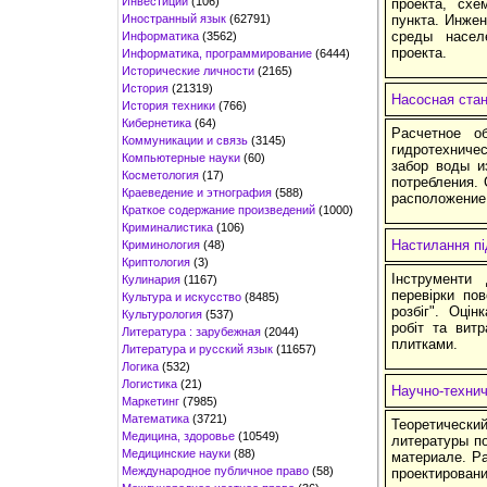
Инвестиции
(106)
проекта, схе
Иностранный язык
(62791)
пункта. Инже
среды насел
Информатика
(3562)
проекта.
Информатика, программирование
(6444)
Исторические личности
(2165)
История
(21319)
Насосная ста
История техники
(766)
Кибернетика
(64)
Расчетное о
Коммуникации и связь
(3145)
гидротехниче
Компьютерные науки
(60)
забор воды и
Косметология
(17)
потребления.
Краеведение и этнография
(588)
расположение
Краткое содержание произведений
(1000)
Криминалистика
(106)
Настилання пі
Криминология
(48)
Криптология
(3)
Інструменти
Кулинария
(1167)
перевірки по
Культура и искусство
(8485)
розбіг". Оцін
Культурология
(537)
робіт та витр
Литература : зарубежная
(2044)
плитками.
Литература и русский язык
(11657)
Логика
(532)
Логистика
(21)
Научно-технич
Маркетинг
(7985)
Математика
(3721)
Теоретическ
Медицина, здоровье
(10549)
литературы по
Медицинские науки
(88)
материале. Ра
Международное публичное право
(58)
проектирован