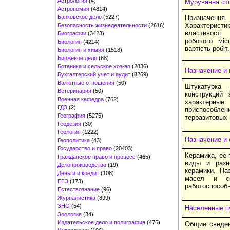
Астрология
(4)
Мурування сто
Астрономия
(4814)
Банковское дело
(5227)
Призначення
Характерист
Безопасность жизнедеятельности
(2616)
властивості 
Биографии
(3423)
робочого міс
Биология
(4214)
вартість робіт.
Биология и химия
(1518)
Биржевое дело
(68)
Ботаника и сельское хоз-во
(2836)
Назначение и
Бухгалтерский учет и аудит
(8269)
Валютные отношения
(50)
Штукатурка 
Ветеринария
(50)
конструкций 
Военная кафедра
(762)
характерны
ГДЗ
(2)
приспособл
География
(5275)
терразитовых 
Геодезия
(30)
Геология
(1222)
Назначение и 
Геополитика
(43)
Государство и право
(20403)
Керамика, ее 
Гражданское право и процесс
(465)
виды и разно
Делопроизводство
(19)
керамики. На
Деньги и кредит
(108)
масел и см
ЕГЭ
(173)
работоспособн
Естествознание
(96)
Журналистика
(899)
ЗНО
(54)
Населенные п
Зоология
(34)
Издательское дело и полиграфия
(476)
Общие сведен