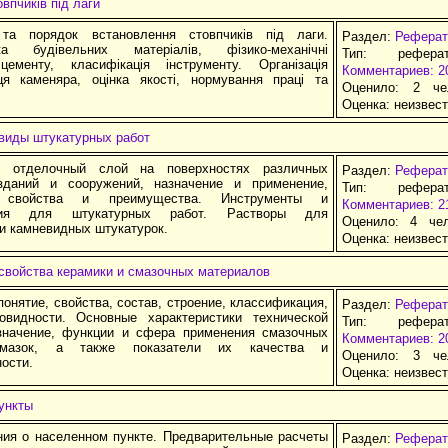
впчиків під лаги
 та порядок встановлення стовпчиків під лаги.
Раздел:
Реферат
ика будівельних матеріалів, фізико-механічні
Тип: рефера
цементу, класифікація інструменту. Організація
Комментариев: 2
ця каменяра, оцінка якості, нормування праці та
Оценило: 2 че
Оценка:
неизвес
 виды штукатурных работ
- отделочный слой на поверхностях различных
Раздел:
Реферат
зданий и сооружений, назначение и применение,
Тип: рефера
е свойства и преимущества. Инструменты и
Комментариев: 2
ения для штукатурных работ. Растворы для
Оценило: 4 че
и камневидных штукатурок.
Оценка:
неизвес
свойства керамики и смазочных материалов
понятие, свойства, состав, строение, классификация,
Раздел:
Реферат
видности. Основные характеристики технической
Тип: рефера
значение, функции и сфера применения смазочных
Комментариев: 2
азок, а также показатели их качества и
Оценило: 3 че
ости.
Оценка:
неизвес
ункты
ия о населенном пункте. Предварительные расчеты
Раздел:
Реферат