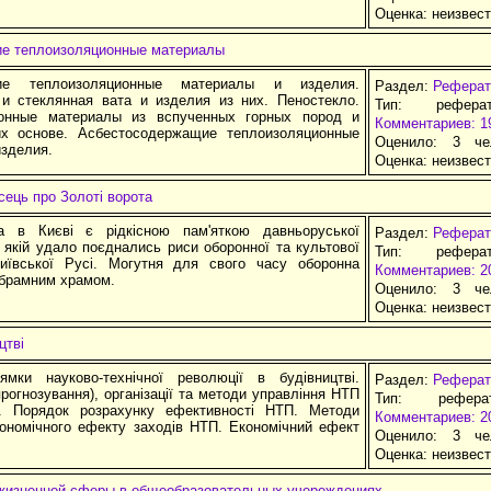
Оценка:
неизвес
ие теплоизоляционные материалы
кие теплоизоляционные материалы и изделия.
Раздел:
Реферат
и стеклянная вата и изделия из них. Пеностекло.
Тип: рефера
ионные материалы из вспученных горных пород и
Комментариев: 1
х основе. Асбестосодержащие теплоизоляционные
Оценило: 3 че
изделия.
Оценка:
неизвес
сець про Золоті ворота
а в Києві є рідкісною пам'яткою давньоруської
Раздел:
Реферат
в якій удало поєднались риси оборонної та культової
Тип: рефера
Київської Русі. Могутня для свого часу оборонна
Комментариев: 2
дбрамним храмом.
Оценило: 3 че
Оценка:
неизвес
цтві
ямки науково-технічної революції в будівництві.
Раздел:
Реферат
рогнозування), організації та методи управління НТП
Тип: рефер
і. Порядок розрахунку ефективності НТП. Методи
Комментариев: 2
кономічного ефекту заходів НТП. Економічний ефект
Оценило: 3 че
Оценка:
неизвес
жизненной сферы в общеобразовательных учереждениях