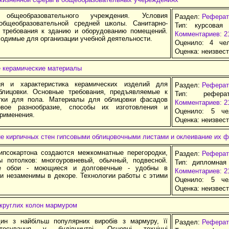
 общеобразовательного учреждения. Условия
Раздел:
Реферат
общеобразовательной средней школы. Санитарно-
Тип: курсовая
е требования к зданию и оборудованию помещений.
Комментариев: 2
ходимые для организации учебной деятельности.
Оценило: 4 че
Оценка:
неизвес
 керамические материалы
ия и характеристика керамических изделий для
Раздел:
Реферат
блицовки. Основные требования, предъявляемые к
Тип: рефера
тки для пола. Материалы для облицовки фасадов
Комментариев: 2
овое разнообразие, способы их изготовления и
Оценило: 5 че
применения.
Оценка:
неизвес
е кирпичных стен гипсовыми облицовочными листами и оклеивание их 
псокартона создаются межкомнатные перегородки,
Раздел:
Реферат
потолков: многоуровневый, обычный, подвесной.
Тип: дипломная
е обои - моющиеся и долговечные - удобны в
Комментариев: 2
 и незаменимы в декоре. Технологии работы с этими
Оценило: 5 че
Оценка:
неизвес
круглих колон мармуром
ин з найбільш популярних виробів з мармуру, її
Раздел:
Реферат
тосування у будівництві. Основні технічні