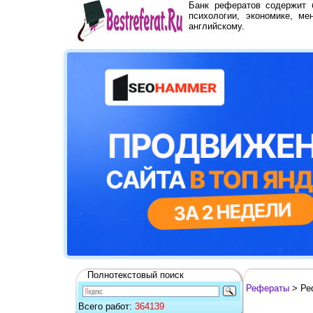
Банк рефератов содержит
психологии, экономике, ме
английскому.
Полнотекстовый поиск
Рефераты
> Ре
Всего работ:
364139