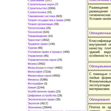
Страхование
(107)
Строительные науки
(7)
Размещение
Строительство
(2004)
размещения 
Схемотехника
(15)
гигиенически
Таможенная система
(663)
Условия необ
Теория государства и права
(240)
Теория организации
(39)
Теплотехника
(25)
Технология
(624)
Облицовочные
Товароведение
(16)
Транспорт
(2652)
Классификац
Трудовое право
(136)
внутренней о
Туризм
(90)
качеству пли
зданий: вид
Уголовное право и процесс
(406)
особенности 
Управление
(95)
Управленческие науки
(24)
Физика
(3462)
Облицовывани
Физкультура и спорт
(4482)
Философия
(7216)
С помощью ги
Финансовые науки
(4592)
любые формы 
Финансы
(5386)
Флизелиновы
Фотография
(3)
эксплуатации
Химия
(2244)
материалами.
Хозяйственное право
(23)
Цифровые устройства
(29)
Облицювання 
Экологическое право
(35)
Экология
(4517)
Плитка як од
Экономика
(20644)
широке зас