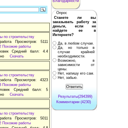
Благодарности
Опрос
Станете ли вы
заказывать работу за
деньги, если не
найдете ее в
Интернете?
ы по строительству
работа Просмотров: 5111
Да, в любом случае.
2
Похожие работы
Да, но только в
ловек Средний балл: 4.4
случае крайней
тно
Скачать
необходимости.
Возможно, в
зависимости от
цены.
Нет, напишу его сам.
ы по строительству
Нет, забью.
работа Просмотров: 4323
3
Похожие работы
ловек Средний балл: 5
тно
Скачать
Результаты(294399)
Комментарии (4230)
ы по строительству
работа Просмотров: 5011
2
Похожие работы
ловек Средний балл: 4.8