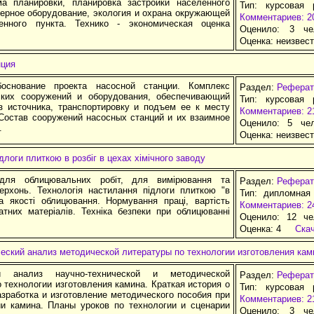
ма планировки, планировка застройки населенного
Тип: курсовая 
нерное оборудование, экология и охрана окружающей
Комментариев: 2
енного пункта. Технико - экономическая оценка
Оценило: 3 че
Оценка:
неизвес
нция
боснование проекта насосной станции. Комплекс
Раздел:
Реферат
ских сооружений и оборудования, обеспечивающий
Тип: курсовая 
з источника, транспортировку и подъем ее к месту
Комментариев: 2
 Состав сооружений насосных станций и их взаимное
Оценило: 5 че
.
Оценка:
неизвес
длоги плиткою в розбіг в цехах хімічного заводу
 для облицювальних робіт, для вимірювання та
Раздел:
Реферат
верхонь. Технологія настилання підлоги плиткою "в
Тип: дипломная
ка якості облицювання. Нормування праці, вартість
Комментариев: 2
атних матеріалів. Техніка безпеки при облицюванні
Оценило: 12 че
Оценка:
4
Ска
еский анализ методической литературы по технологии изготовления кам
ий анализ научно-технической и методической
Раздел:
Реферат
 технологии изготовления камина. Краткая история о
Тип: курсовая 
зработка и изготовление методического пособия при
Комментариев: 2
ии камина. Планы уроков по технологии и сценарии
Оценило: 3 че