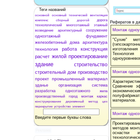
Теги названий
основной
основный
технический
вентиляция
дорога
комплекс
сборный
дорогой
Рефератов в да
технологический
многоэтажный
этажный
Монтаж одноур
сооружение
возведение
архитектурный
одноэтажный
фундамент
"Сухие" м
архитектура
железобетонный
дома
(гипсокартон
работа
конструкция
технология
изготовлени
Технология
проектирование
расчет
жилой
одноуровневог
здание
строительство
строительный
дом
производство
Монтаж одноэ
проект
промышленный
материал
Характеристи
зданье
организация
система
Сравнение э
экономически
разработка
одноэтажного
жила
полуфабрикат
производственный
город
монтаж
каркас
материалов.
конструирование
деревянный
метод
цех
перекрытие
устройство
элемент
Монтаж одноэ
Введите первые буквы слова
Проектирова
методов монт
Реклама
оснастки и
технологиче