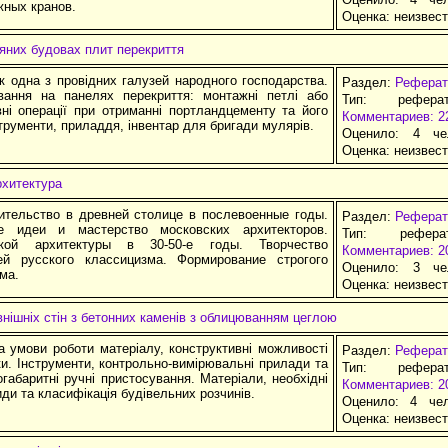
жных кранов.
Оценка:
неизвес
яних будовах плит перекриття
к одна з провiдних галузей народного господарства.
Раздел:
Реферат
вання на панелях перекриття: монтажні петлі або
Тип: рефера
ні операції при отриманні портландцементу та його
Комментариев: 2
струменти, приладдя, інвентар для бригади мулярів.
Оценило: 4 че
Оценка:
неизвес
рхитектура
ительство в древней столице в послевоенные годы.
Раздел:
Реферат
ые идеи и мастерство московских архитекторов.
Тип: рефер
кой архитектуры в 30-50-е годы. Творчество
Комментариев: 2
ей русского классицизма. Формирование строгого
Оценило: 3 че
ма.
Оценка:
неизвес
нішніх стін з бетонних каменів з облицюванням цеглою
а умови роботи матеріалу, конструктивні можливості
Раздел:
Реферат
ки. Інструменти, контрольно-вимірювальні прилади та
Тип: рефера
огабаритні ручні пристосування. Матеріали, необхідні
Комментариев: 2
иди та класифікація будівельних розчинів.
Оценило: 4 че
Оценка:
неизвес