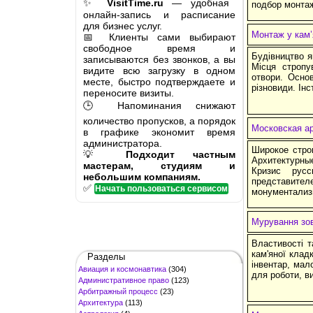
✨
VisitTime.ru
— удобная
подбор монта
онлайн-запись и расписание
для бизнес услуг.
Монтаж у кам’
📅 Клиенты сами выбирают
свободное время и
Будiвництво я
записываются без звонков, а вы
Місця стропу
видите всю загрузку в одном
отвори. Основ
месте, быстро подтверждаете и
різновиди. Ін
переносите визиты.
🕒 Напоминания снижают
количество пропусков, а порядок
Московская а
в графике экономит время
администратора.
Широкое стро
💡
Подходит частным
Архитектурн
мастерам, студиям и
Кризис русс
небольшим компаниям.
представител
✅
Начать пользоваться сервисом
монументализ
Мурування зов
Властивості т
кам'яної клад
Разделы
інвентар, мал
Авиация и космонавтика
(304)
для роботи, в
Административное право
(123)
Арбитражный процесс
(23)
Архитектура
(113)