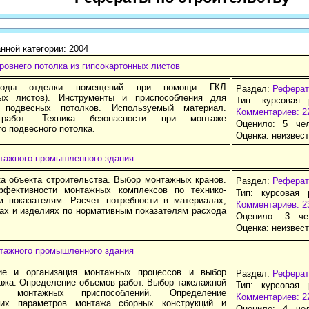
нной категории: 2004
овнего потолка из гипсокартонных листов
етоды отделки помещений при помощи ГКЛ
Раздел:
Реферат
ных листов). Инструменты и приспособления для
Тип: курсовая 
я подвесных потолков. Используемый материал.
Комментариев: 2
 работ. Техника безопасности при монтаже
Оценило: 5 че
о подвесного потолка.
Оценка:
неизвес
тажного промышленного здания
ка объекта строительства. Выбор монтажных кранов.
Раздел:
Реферат
ффективности монтажных комплексов по технико-
Тип: курсовая 
м показателям. Расчет потребности в материалах,
Комментариев: 2
ах и изделиях по нормативным показателям расхода
Оценило: 3 че
Оценка:
неизвес
тажного промышленного здания
ние и организация монтажных процессов и выбор
Раздел:
Реферат
ажа. Определение объемов работ. Выбор такелажной
Тип: курсовая 
 монтажных приспособлений. Определение
Комментариев: 2
ских параметров монтажа сборных конструкций и
Оценило: 4 че