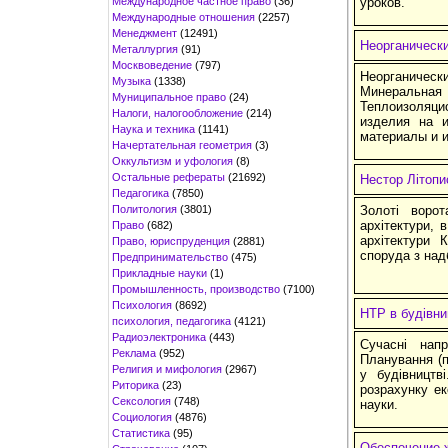
Международное частное право
(36)
уроков.
Международные отношения
(2257)
Менеджмент
(12491)
Неорганическ
Металлургия
(91)
Москвоведение
(797)
Неорганичес
Музыка
(1338)
Минеральная 
Муниципальное право
(24)
Теплоизоляц
Налоги, налогообложение
(214)
изделия на и
Наука и техника
(1141)
материалы и 
Начертательная геометрия
(3)
Оккультизм и уфология
(8)
Остальные рефераты
(21692)
Нестор Літопи
Педагогика
(7850)
Политология
(3801)
Золоті ворот
архітектури, 
Право
(682)
архітектури 
Право, юриспруденция
(2881)
споруда з на
Предпринимательство
(475)
Прикладные науки
(1)
Промышленность, производство
(7100)
Психология
(8692)
НТР в будівни
психология, педагогика
(4121)
Радиоэлектроника
(443)
Сучасні напр
Реклама
(952)
Планування (п
Религия и мифология
(2967)
у будівництв
Риторика
(23)
розрахунку е
Сексология
(748)
науки.
Социология
(4876)
Статистика
(95)
Обеспечение 