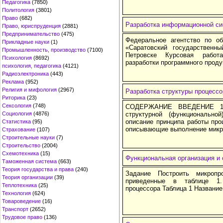
Педагогика
(7850)
Политология
(3801)
Право
(682)
Разработка информационной си
Право, юриспруденция
(2881)
Предпринимательство
(475)
Федеральное агентство по 
Прикладные науки
(1)
«Саратовский государственны
Промышленность, производство
(7100)
Петровске Курсовая работ
Психология
(8692)
разработки программного проду
психология, педагогика
(4121)
Радиоэлектроника
(443)
Реклама
(952)
Религия и мифология
(2967)
Разработка структуры процессо
Риторика
(23)
Сексология
(748)
СОДЕРЖАНИЕ ВВЕДЕНИЕ 1. 
Социология
(4876)
структурной (функциональн
описание принципа работы про
Статистика
(95)
описывающие выполнение микр
Страхование
(107)
Строительные науки
(7)
Строительство
(2004)
Схемотехника
(15)
Функциональная организация и
Таможенная система
(663)
Теория государства и права
(240)
Задание Построить микропр
Теория организации
(39)
приведенные в таблице 1.
Теплотехника
(25)
процессора Таблица 1 Названи
Технология
(624)
Товароведение
(16)
Транспорт
(2652)
Трудовое право
(136)