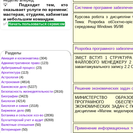
неделю вперёд.
💡
Подходит тем, кто
Системне програмне забезпече
оказывает услуги по времени:
мастерам, студиям, кабинетам
Курсова робота з дисципліни 
и небольшим командам.
Тема: Розробка обєктно-ор
✅
Начать пользоваться сервисом
середовищі Windows 95/98
Розробка програмного забезпе
Разделы
ЗМІСТ ВСТУП 1 СТРУКТУР
Авиация и космонавтика
(304)
ФАЙЛОВОГО МЕНЕДЖЕРУ 2 С
Административное право
(123)
завантажувального запису 2.2 
Арбитражный процесс
(23)
Архитектура
(113)
Астрология
(4)
Астрономия
(4814)
Банковское дело
(5227)
Решение экономических задач
Безопасность жизнедеятельности
(2616)
Биографии
(3423)
МИНИСТЕРСТВО ОБРАЗ
Биология
(4214)
ПРОГРАМНОГО ОБЕС
Биология и химия
(1518)
ЭКОНОМИЧЕСКИХ ЗАДАЧ С ПО
Биржевое дело
(68)
дисциплине «Матем. моделиро
Ботаника и сельское хоз-во
(2836)
Бухгалтерский учет и аудит
(8269)
Валютные отношения
(50)
Применение информационных т
Ветеринария
(50)