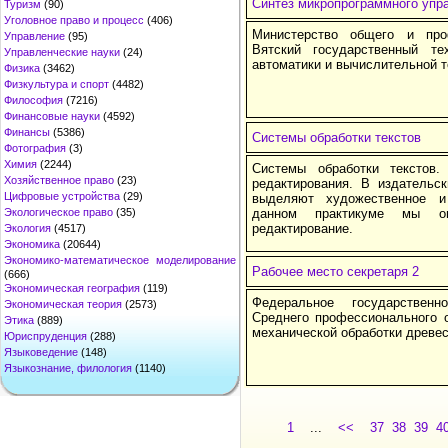
Синтез микропрограммного упр
Туризм
(90)
Уголовное право и процесс
(406)
Министерство общего и про
Управление
(95)
Вятский государственный те
Управленческие науки
(24)
автоматики и вычислительной т
Физика
(3462)
Физкультура и спорт
(4482)
Философия
(7216)
Финансовые науки
(4592)
Финансы
(5386)
Системы обработки текстов
Фотография
(3)
Химия
(2244)
Системы обработки текстов.
Хозяйственное право
(23)
редактирования. В издательск
Цифровые устройства
(29)
выделяют художественное и
Экологическое право
(35)
данном практикуме мы огр
редактирование.
Экология
(4517)
Экономика
(20644)
Экономико-математическое моделирование
Рабочее место секретаря 2
(666)
Экономическая география
(119)
Федеральное государственн
Экономическая теория
(2573)
Среднего профессионального 
Этика
(889)
механической обработки древе
Юриспруденция
(288)
Языковедение
(148)
Языкознание, филология
(1140)
1
...
<<
37
38
39
4