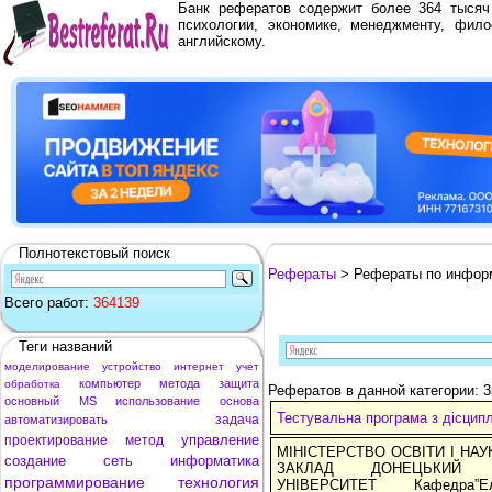
Банк рефератов содержит более 364 тыся
психологии, экономике, менеджменту, фило
английскому.
Полнотекстовый поиск
Рефераты
> Рефераты по инфор
Всего работ:
364139
Теги названий
моделирование
устройство
интернет
учет
компьютер
метода
защита
обработка
Рефератов в данной категории: 
основный
MS
использование
основа
Тестувальна програма з дісци
задача
автоматизировать
управление
проектирование
метод
МІНІСТЕРСТВО ОСВІТИ І НА
создание
сеть
информатика
ЗАКЛАД ДОНЕЦЬКИЙ Н
программирование
технология
УНІВЕРСИТЕТ Кафедра”Еле