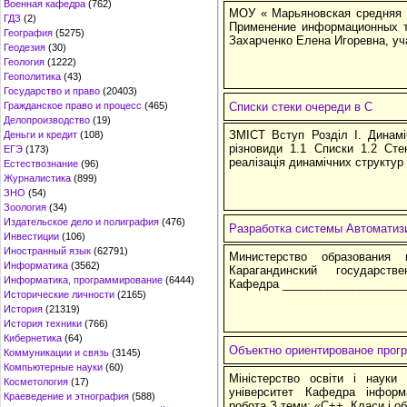
Военная кафедра
(762)
МОУ « Марьяновская средняя
ГДЗ
(2)
Применение информационных т
География
(5275)
Захарченко Елена Игоревна, уч
Геодезия
(30)
Геология
(1222)
Геополитика
(43)
Государство и право
(20403)
Гражданское право и процесс
(465)
Списки стеки очереди в C
Делопроизводство
(19)
ЗМІСТ Вступ Розділ І. Динамі
Деньги и кредит
(108)
різновиди 1.1 Списки 1.2 Сте
ЕГЭ
(173)
реалізація динамічних структур
Естествознание
(96)
Журналистика
(899)
ЗНО
(54)
Зоология
(34)
Издательское дело и полиграфия
(476)
Разработка системы Автоматиз
Инвестиции
(106)
Иностранный язык
(62791)
Министерство образования
Информатика
(3562)
Карагандинский государств
Информатика, программирование
(6444)
Кафедра ___________________
Исторические личности
(2165)
История
(21319)
История техники
(766)
Кибернетика
(64)
Объектно ориентированое прог
Коммуникации и связь
(3145)
Компьютерные науки
(60)
Міністерство освіти і науки 
Косметология
(17)
університет Кафедра інформа
Краеведение и этнография
(588)
робота З теми: «С++. Класи і об