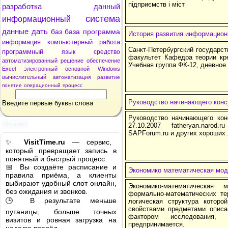
підприємств і міст
разработка
данный
система
информационный
данные
дать
баз
база
программа
История развития информацион
информация
компьютерный
работа
Санкт-Петербургский государс
программный
язык
средство
факультет Кафедра теории кр
автоматизированный
решение
обеспечение
Учебная группа ФК-12, дневное
Excel
электронный
основной
Windows
вычислительный
автоматизация
развитие
понятие
операционный
процесс
Руководство начинающего конс
Введите первые буквы слова
Руководство начинающего кон
Реклама
27.10.2007 fatheryan.naro
SAPForum.ru и других хороших
✨
VisitTime.ru
— сервис,
который превращает запись в
понятный и быстрый процесс.
📅 Вы создаёте расписание и
Экономико математическая мо
правила приёма, а клиенты
выбирают удобный слот онлайн,
Экономико-математическа
без ожидания и звонков.
формально-математических те
🕒 В результате меньше
логическая структура которо
свойствами предметами описа
путаницы, больше точных
фактором исследования,
визитов и ровная загрузка на
предпринимается.