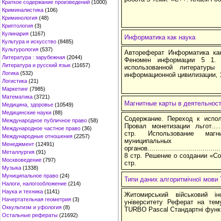
Краткое содержание произведений
(1000)
Криминалистика
(106)
Криминология
(48)
Криптология
(3)
Кулинария
(1167)
Информатика как наука
Культура и искусство
(8485)
Культурология
(537)
Автореферат Информатика к
Литература : зарубежная
(2044)
Феномен информации 5 1.
Литература и русский язык
(11657)
использованной литератур
Логика
(532)
информационной цивилизации, 1
Логистика
(21)
Маркетинг
(7985)
Математика
(3721)
Магнитные карты в деятельнос
Медицина, здоровье
(10549)
Медицинские науки
(88)
Содержание. Переход к испол
Международное публичное право
(58)
Провал монетизации л
Международное частное право
(36)
стр. Использование маг
Международные отношения
(2257)
муниципальных
Менеджмент
(12491)
органов......................................
Металлургия
(91)
8 стр. Решение о создании «Соц
Москвоведение
(797)
стр.
Музыка
(1338)
Муниципальное право
(24)
Типи даних алгоритмічної мови 
Налоги, налогообложение
(214)
Наука и техника
(1141)
Житомирський військовий інс
Начертательная геометрия
(3)
університету Реферат на тем
Оккультизм и уфология
(8)
TURBO Pascal Стандартні функці
Остальные рефераты
(21692)