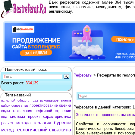
Банк рефератов содержит более 364 тыся
психологии, экономике, менеджменту, фило
английскому.
Полнотекстовый поиск
Рефераты
> Рефераты по геолог
Всего работ:
364139
Теги названий
ископаемое
анализ
полезный
область
газа
проектирование
оценка
район
основа
газ
Рефератов в данной категории: 
воды
технология
нефтяной
строение
Зональность процессов выветр
система
проект
характеристика
вод
бурение
метода
геология
расчет
Свойства и особенности ко
Геологическая роль биосферы 
скважина
метод
геологический
Кора выветривания и почвооб