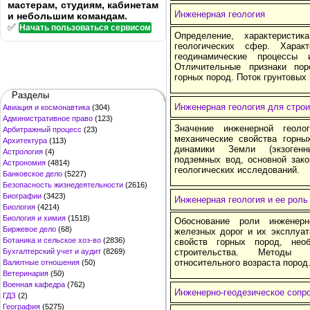
мастерам, студиям, кабинетам
Инженерная геология
и небольшим командам.
✅
Начать пользоваться сервисом
Определение, характеристи
геологических сфер. Харак
геодинамические процессы
Отличительные признаки по
горных пород. Поток грунтовых 
Разделы
Инженерная геология для стро
Авиация и космонавтика
(304)
Административное право
(123)
Значение инженерной геоло
Арбитражный процесс
(23)
механические свойства горны
Архитектура
(113)
динамики Земли (экзогенн
Астрология
(4)
подземных вод, основной зак
Астрономия
(4814)
геологических исследований.
Банковское дело
(5227)
Безопасность жизнедеятельности
(2616)
Биографии
(3423)
Инженерная геология и ее роль
Биология
(4214)
Биология и химия
(1518)
Обоснование роли инженерн
Биржевое дело
(68)
железных дорог и их эксплуат
Ботаника и сельское хоз-во
(2836)
свойств горных пород, нео
Бухгалтерский учет и аудит
(8269)
строительства. Методы 
относительного возраста пород
Валютные отношения
(50)
Ветеринария
(50)
Военная кафедра
(762)
Инженерно-геодезическое сопр
ГДЗ
(2)
География
(5275)