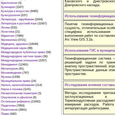
Каховского и Днестровско
Криптология
(3)
Днепровского каскада.
Кулинария
(1167)
Культура и искусство
(8485)
Культурология
(537)
Использование геоинформацион
Литература : зарубежная
(2044)
Литература и русский язык
(11657)
Понятие геоинформационных
Логика
(532)
сущность, отличительные особе
специфика использования 
Логистика
(21)
выполнения работ по составле
Маркетинг
(7985)
Arc View GIS 3.2a.
Математика
(3721)
Медицина, здоровье
(10549)
Медицинские науки
(88)
Использование ГИС в муниципа
Международное публичное право
(58)
Международное частное право
(36)
Геоинформационная система –
Международные отношения
(2257)
решающий задачи по хране
Менеджмент
(12491)
анализу пространственной, атр
Металлургия
(91)
Пространственные данные опи
Москвоведение
(797)
пространстве.
Музыка
(1338)
Муниципальное право
(24)
Исследование влияния состава
Налоги, налогообложение
(214)
Наука и техника
(1141)
Методы исследования притока
Начертательная геометрия
(3)
эксплуатационных и н
Оккультизм и уфология
(8)
Термокондуктивная расходомет
Остальные рефераты
(21692)
измерения расходов. Работ
Педагогика
(7850)
интерпретация дебитограмм.
Политология
(3801)
Право
(682)