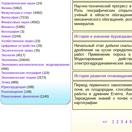
Управленческие науки
(24)
Научно-технический прогресс 
Физика
(3462)
Роль географических откры
Физкультура и спорт
(4482)
учёный в области обогащени
Философия
(7216)
механического обогащения, рол
Финансовые науки
(4592)
минералов.
Финансы
(5386)
Фотография
(3)
История и значение буровзрывн
Химия
(2244)
Хозяйственное право
(23)
Начальный этап добычи скальн
Цифровые устройства
(29)
дробление на куски определе
Экологическое право
(35)
работ. Применение пороха в
Экология
(4517)
Моделирование дей
Экономика
(20644)
электрогидродинамических ана
Экономико-математическое моделирование
(666)
Экономическая география
(119)
История развития почвоведени
Экономическая теория
(2573)
Этика
(889)
Период первичного накопления
Юриспруденция
(288)
почв, их плодородии, способа
Языковедение
(148)
работы в древнем Египте, Ази
Языкознание, филология
(1140)
Зарождение знаний о почве н
картографии.
<<
1
2
3
4
5