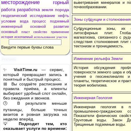
месторождение
горный
выветривания минералов и п
почвообразовании.
работа
разработка
земля
порода
геодезический
исследование
нефть
Зоны субдукции и столкновени
условие
вода
процесс
подземный
инженерный
основной
развитие
Субдукционные зоны, их 
основный
пласт
свойство
применение
литосферных плит. Глобал
история
ископаемый
магматизма, связанного с руд
использование
участок
следствия столкновения плит 
тектонизм и проницаемость.
Введите первые буквы слова
Изменение рельефа Земли
Реклама
История обсуждения проб
✨
VisitTime.ru
— сервис,
поверхности земного шара и об
который превращает запись в
учения о геосинклиналях и
понятный и быстрый процесс.
планеты, теоретическое и прак
📅 Вы создаёте расписание и
теория мобилизма.
правила приёма, а клиенты
выбирают удобный слот онлайн,
без ожидания и звонков.
Инженерная Геология
🕒 В результате меньше
Инженерная геология в пр
путаницы, больше точных
промышленно-гражданских 
визитов и ровная загрузка на
Показатели физических свойст
неделю вперёд.
Грунтовые воды. Закон Да
💡
Подходит тем, кто
Трещинные подземные воды.
оказывает услуги по времени: