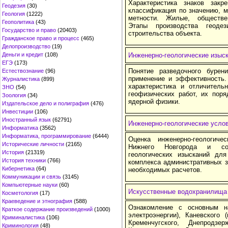
Характеристика знаков закр
Геодезия
(30)
классификация по значению, м
Геология
(1222)
метности. Жилые, обществе
Геополитика
(43)
Этапы производства геоде
Государство и право
(20403)
строительства объекта.
Гражданское право и процесс
(465)
Делопроизводство
(19)
Деньги и кредит
(108)
Инженерно-геологические изыс
ЕГЭ
(173)
Понятие разведочного бурен
Естествознание
(96)
применение и эффективность.
Журналистика
(899)
характеристика и отличитель
ЗНО
(54)
геофизических работ, их пор
Зоология
(34)
ядерной физики.
Издательское дело и полиграфия
(476)
Инвестиции
(106)
Иностранный язык
(62791)
Инженерно-геологические усло
Информатика
(3562)
Информатика, программирование
(6444)
Оценка инженерно-геологиче
Исторические личности
(2165)
Нижнего Новгорода и сос
История
(21319)
геологических изысканий дл
История техники
(766)
комплекса административных з
Кибернетика
(64)
необходимых расчетов.
Коммуникации и связь
(3145)
Компьютерные науки
(60)
Искусственные водохранилища
Косметология
(17)
Краеведение и этнография
(588)
Ознакомление с основным на
Краткое содержание произведений
(1000)
электроэнергии), Каневского 
Криминалистика
(106)
Кременчугского, Днепродзер
Криминология
(48)