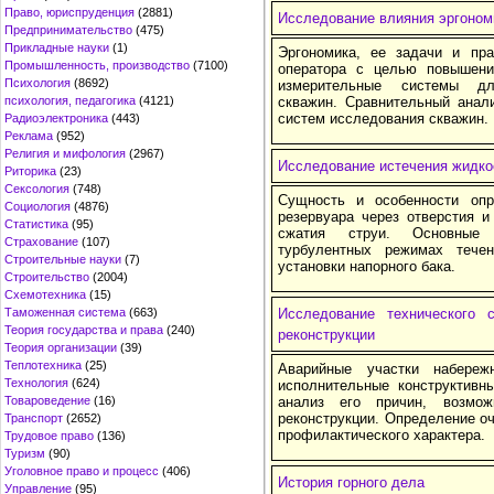
Право, юриспруденция
(2881)
Исследование влияния эргоном
Предпринимательство
(475)
Прикладные науки
(1)
Эргономика, ее задачи и пра
Промышленность, производство
(7100)
оператора с целью повышени
Психология
(8692)
измерительные системы дл
психология, педагогика
(4121)
скважин. Сравнительный анал
систем исследования скважин.
Радиоэлектроника
(443)
Реклама
(952)
Религия и мифология
(2967)
Исследование истечения жидкос
Риторика
(23)
Сексология
(748)
Сущность и особенности опр
Социология
(4876)
резервуара через отверстия и
Статистика
(95)
сжатия струи. Основные 
Страхование
(107)
турбулентных режимах течен
Строительные науки
(7)
установки напорного бака.
Строительство
(2004)
Схемотехника
(15)
Таможенная система
(663)
Исследование технического
Теория государства и права
(240)
реконструкции
Теория организации
(39)
Теплотехника
(25)
Аварийные участки набер
Технология
(624)
исполнительные конструктивн
Товароведение
(16)
анализ его причин, возмо
реконструкции. Определение о
Транспорт
(2652)
профилактического характера.
Трудовое право
(136)
Туризм
(90)
Уголовное право и процесс
(406)
История горного дела
Управление
(95)