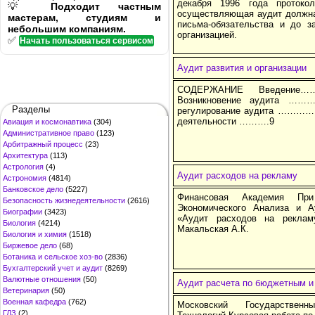
декабря 1996 года протоко
💡
Подходит частным
осуществляющая аудит должна
мастерам, студиям и
письма-обязательства и до з
небольшим компаниям.
организацией.
✅
Начать пользоваться сервисом
Аудит развития и организации
СОДЕРЖАНИЕ Введен
Возникновение аудита ……
Разделы
регулирование аудита ……………
деятельности ……….9
Авиация и космонавтика
(304)
Административное право
(123)
Арбитражный процесс
(23)
Архитектура
(113)
Астрология
(4)
Аудит расходов на рекламу
Астрономия
(4814)
Банковское дело
(5227)
Финансовая Академия Пр
Безопасность жизнедеятельности
(2616)
Экономического Анализа и А
Биографии
(3423)
«Аудит расходов на рекламу
Биология
(4214)
Макальская А.К.
Биология и химия
(1518)
Биржевое дело
(68)
Ботаника и сельское хоз-во
(2836)
Бухгалтерский учет и аудит
(8269)
Валютные отношения
(50)
Аудит расчета по бюджетным 
Ветеринария
(50)
Военная кафедра
(762)
Московский Государствен
ГДЗ
(2)