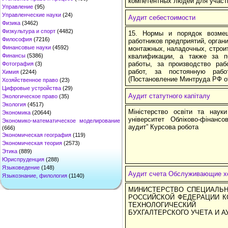
компетентных людей для участи
Управление
(95)
Управленческие науки
(24)
Аудит себестоимости
Физика
(3462)
Физкультура и спорт
(4482)
15. Нормы и порядок возме
Философия
(7216)
работников предприятий, орган
Финансовые науки
(4592)
монтажных, наладочных, строи
Финансы
(5386)
квалификации, а также за п
работы, за производство ра
Фотография
(3)
работ, за постоянную раб
Химия
(2244)
(Постановление Минтруда РФ от
Хозяйственное право
(23)
Цифровые устройства
(29)
Аудит статутного капіталу
Экологическое право
(35)
Экология
(4517)
Міністерство освіти та наук
Экономика
(20644)
університет Обліково-фінанс
Экономико-математическое моделирование
аудит” Курсова робота
(666)
Экономическая география
(119)
Экономическая теория
(2573)
Этика
(889)
Юриспруденция
(288)
Языковедение
(148)
Аудит счета Обслуживающие хо
Языкознание, филология
(1140)
МИНИСТЕРСТВО СПЕЦИАЛЬН
РОССИЙСКОЙ ФЕДЕРАЦИИ К
ТЕХНОЛОГИЧЕСКИЙ 
БУХГАЛТЕРСКОГО УЧЕТА И А