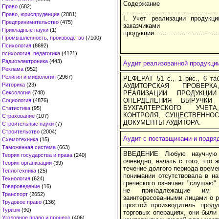
Содержан
Право
(682)
…………………………………………
Право, юриспруденция
(2881)
I. Учет реализации продукц
Предпринимательство
(475)
заказчиками
Прикладные науки
(1)
продукции……………………
Промышленность, производство
(7100)
Психология
(8692)
психология, педагогика
(4121)
Радиоэлектроника
(443)
Аудит реализованной продукци
Реклама
(952)
Религия и мифология
(2967)
РЕФЕРАТ 51 с., 1 рис., 6 таб
Риторика
(23)
АУДИТОРСКАЯ ПРОВЕРКА
Сексология
(748)
РЕАЛИЗАЦИИ ПРОДУКЦИИ
ОПЕРДЕЛЕНИЯ ВЫРУЧКИ
Социология
(4876)
БУХГАЛТЕРСКОГО УЧЕТ
Статистика
(95)
КОНТРОЛЯ, СУЩЕСТВЕННОС
Страхование
(107)
ДОКУМЕНТЫ АУДИТОРА.
Строительные науки
(7)
Строительство
(2004)
Аудит с поставщиками и подря
Схемотехника
(15)
Таможенная система
(663)
ВВЕДЕНИЕ Любую научную р
Теория государства и права
(240)
очевидно, начать с того, что 
Теория организации
(39)
течение долгого периода време
Теплотехника
(25)
понимании отсутствовала в на
Технология
(624)
греческого означает "слушаю"
Товароведение
(16)
не принадлежащие им т
Транспорт
(2652)
заинтересованными лицами о ре
Трудовое право
(136)
простой производитель прод
Туризм
(90)
торговых операциях, они был
Уголовное право и процесс
(406)