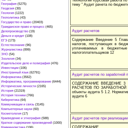
Технологий Курсовая работа по 
География
(5275)
тему ” Аудит рачета по бюдже
Геодезия
(30)
Геология
(1222)
Геополитика
(43)
Государство и право
(20403)
Гражданское право и процесс
(465)
Аудит расчетов
Делопроизводство
(19)
Деньги и кредит
(108)
Содержание Введение 5 Глава
ЕГЭ
(173)
налогов, поступающих в бюдже
Естествознание
(96)
уплачиваемых в бюджетные 
Журналистика
(899)
налогоплательщиков 12
ЗНО
(54)
Зоология
(34)
Издательское дело и полиграфия
(476)
Инвестиции
(106)
Иностранный язык
(62791)
Аудит расчетов по заработной 
Информатика
(3562)
Информатика, программирование
(6444)
СОДЕРЖАНИЕ ВВЕДЕНИЕ 3 Г
Исторические личности
(2165)
РАСЧЕТОВ ПО ЗАРАБОТНОЙ ПЛ
История
(21319)
объекты аудита 5 1.2. Нормат
История техники
(766)
аудите 6
Кибернетика
(64)
Коммуникации и связь
(3145)
Компьютерные науки
(60)
Косметология
(17)
Аудит расчетов при реализации
Краеведение и этнография
(588)
Краткое содержание произведений
(1000)
СОДЕРЖАНИЕ 
Криминалистика
(106)