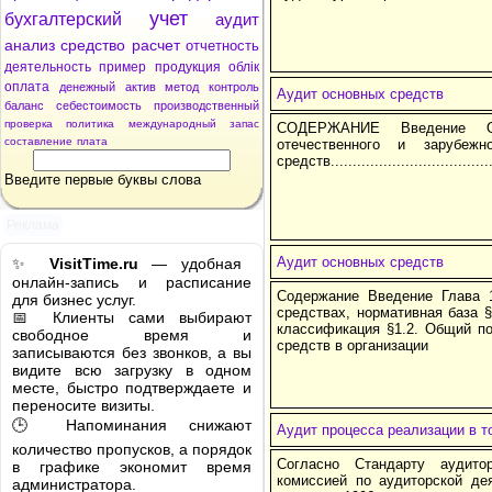
учет
бухгалтерский
аудит
анализ
средство
расчет
отчетность
деятельность
пример
продукция
облік
оплата
денежный
актив
метод
контроль
Аудит основных средств
баланс
себестоимость
производственный
проверка
политика
международный
запас
СОДЕРЖАНИЕ Введение Ос
составление
плата
отечественного и зарубеж
средств......................................
Введите первые буквы слова
Реклама
Аудит основных средств
✨
VisitTime.ru
— удобная
онлайн-запись и расписание
Содержание Введение Глава 
для бизнес услуг.
средствах, нормативная база §
📅 Клиенты сами выбирают
классификация §1.2. Общий по
свободное время и
средств в организации
записываются без звонков, а вы
видите всю загрузку в одном
месте, быстро подтверждаете и
переносите визиты.
🕒 Напоминания снижают
Аудит процесса реализации в т
количество пропусков, а порядок
Согласно Стандарту аудитор
в графике экономит время
комиссией по аудиторской де
администратора.