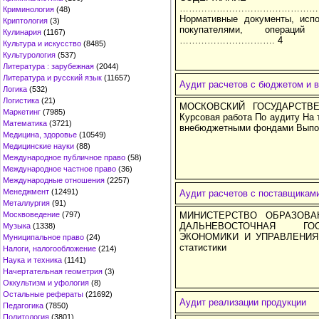
………………………………………
Криминология
(48)
Нормативные документы, исп
Криптология
(3)
покупателями, операци
Кулинария
(1167)
…………………………. 4
Культура и искусство
(8485)
Культурология
(537)
Литература : зарубежная
(2044)
Литература и русский язык
(11657)
Аудит расчетов с бюджетом и
Логика
(532)
Логистика
(21)
МОСКОВСКИЙ ГОСУДАРСТВ
Маркетинг
(7985)
Курсовая работа По аудиту На 
Математика
(3721)
внебюджетными фондами Выпол
Медицина, здоровье
(10549)
Медицинские науки
(88)
Международное публичное право
(58)
Международное частное право
(36)
Международные отношения
(2257)
Менеджмент
(12491)
Аудит расчетов с поставщикам
Металлургия
(91)
Москвоведение
(797)
МИНИСТЕРСТВО ОБРАЗОВА
ДАЛЬНЕВОСТОЧНАЯ ГО
Музыка
(1338)
ЭКОНОМИКИ И УПРАВЛЕНИЯ К
Муниципальное право
(24)
статистики
Налоги, налогообложение
(214)
Наука и техника
(1141)
Начертательная геометрия
(3)
Оккультизм и уфология
(8)
Остальные рефераты
(21692)
Аудит реализации продукции
Педагогика
(7850)
Политология
(3801)