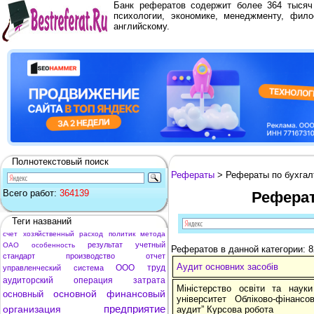
Банк рефератов содержит более 364 тыся
психологии, экономике, менеджменту, фило
английскому.
Полнотекстовый поиск
Рефераты
> Рефераты по бухгал
Всего работ:
364139
Реферат
Теги названий
счет
хозяйственный
расход
политик
метода
результат
учетный
ОАО
особенность
Рефератов в данной категории: 
стандарт
производство
отчет
Аудит основних засобів
ООО
труд
управленческий
система
аудиторский
операция
затрата
Міністерство освіти та наук
основной
финансовый
основный
університет Обліково-фінанс
предприятие
организация
аудит” Курсова робота