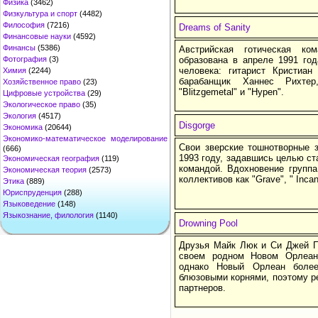
Физика
(3462)
Физкультура и спорт
(4482)
Философия
(7216)
Dreams of Sanity
Финансовые науки
(4592)
Финансы
(5386)
Австрийская готическая ко
Фотография
(3)
образована в апреле 1991 год
человека: гитарист Кристиа
Химия
(2244)
барабанщик Ханнес Рихтер
Хозяйственное право
(23)
"Blitzgemetal" и "Hypen".
Цифровые устройства
(29)
Экологическое право
(35)
Экология
(4517)
Disgorge
Экономика
(20644)
Экономико-математическое моделирование
Свои зверские тошнотворные з
(666)
1993 году, задавшись целью ст
Экономическая география
(119)
командой. Вдохновение группа
Экономическая теория
(2573)
коллективов как "Grave", " Incan
Этика
(889)
Юриспруденция
(288)
Языковедение
(148)
Языкознание, филология
(1140)
Drowning Pool
Друзья Майк Люк и Си Джей П
своем родном Новом Орлеане
однако Новый Орлеан боле
блюзовыми корнями, поэтому р
партнеров.