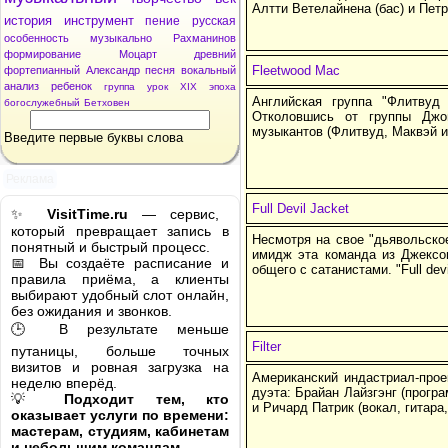
Алтти Ветелайнена (бас) и Петр
история
инструмент
пение
русская
особенность
музыкально
Рахманинов
формирование
Моцарт
древний
Fleetwood Mac
фортепианный
Александр
песня
вокальный
анализ
ребенок
группа
урок
XIX
эпоха
Английская группа "Флитвуд
богослужебный
Бетховен
Отколовшись от группы Джон
музыкантов (Флитвуд, Маквэй и 
Введите первые буквы слова
Реклама
Full Devil Jacket
✨
VisitTime.ru
— сервис,
который превращает запись в
Несмотря на свое "дьявольско
понятный и быстрый процесс.
имидж эта команда из Джексон
📅 Вы создаёте расписание и
общего с сатанистами. "Full devi
правила приёма, а клиенты
выбирают удобный слот онлайн,
без ожидания и звонков.
🕒 В результате меньше
Filter
путаницы, больше точных
визитов и ровная загрузка на
Американский индастриал-проек
неделю вперёд.
дуэта: Брайан Лайзгэнг (програ
💡
Подходит тем, кто
и Ричард Патрик (вокал, гитара,
оказывает услуги по времени:
мастерам, студиям, кабинетам
и небольшим командам.