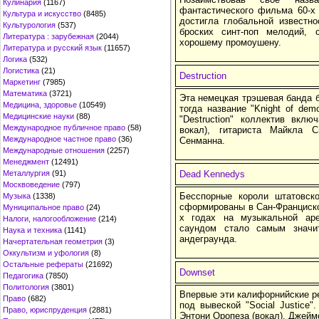
Кулинария
(1167)
фантастического фильма 60-х "
Культура и искусство
(8485)
достигла глобальной известно
Культурология
(537)
броских синт-поп мелодий,
Литература : зарубежная
(2044)
хорошему промоушену.
Литература и русский язык
(11657)
Логика
(532)
Логистика
(21)
Destruction
Маркетинг
(7985)
Математика
(3721)
Эта немецкая трэшевая банда б
Медицина, здоровье
(10549)
тогда название "Knight of de
Медицинские науки
(88)
"Destruction" коллектив вкл
Международное публичное право
(58)
вокал), гитариста Майкла 
Международное частное право
(36)
Сенманна.
Международные отношения
(2257)
Менеджмент
(12491)
Металлургия
(91)
Dead Kennedys
Москвоведение
(797)
Бесспорные короли штатовско
Музыка
(1338)
сформированы в Сан-Франциско
Муниципальное право
(24)
х годах на музыкальной ар
Налоги, налогообложение
(214)
саундом стало самым значи
Наука и техника
(1141)
андеграунда.
Начертательная геометрия
(3)
Оккультизм и уфология
(8)
Остальные рефераты
(21692)
Downset
Педагогика
(7850)
Политология
(3801)
Впервые эти калифорнийские ре
Право
(682)
под вывеской "Social Justice
Право, юриспруденция
(2881)
Энтони Оропеза (вокал), Джеймс