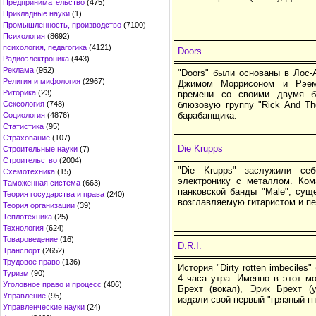
Предпринимательство
(475)
Прикладные науки
(1)
Промышленность, производство
(7100)
Психология
(8692)
психология, педагогика
(4121)
Doors
Радиоэлектроника
(443)
Реклама
(952)
"Doors" были основаны в Лос-
Религия и мифология
(2967)
Джимом Моррисоном и Рэем
Риторика
(23)
времени со своими двумя б
Сексология
(748)
блюзовую группу "Rick And Th
барабанщика.
Социология
(4876)
Статистика
(95)
Страхование
(107)
Die Krupps
Строительные науки
(7)
Строительство
(2004)
"Die Krupps" заслужили се
Схемотехника
(15)
электронику с металлом. Ком
Таможенная система
(663)
панковской банды "Male", сущ
Теория государства и права
(240)
возглавляемую гитаристом и п
Теория организации
(39)
Теплотехника
(25)
Технология
(624)
Товароведение
(16)
D.R.I.
Транспорт
(2652)
Трудовое право
(136)
История "Dirty rotten imbeciles"
Туризм
(90)
4 часа утра. Именно в этот мо
Уголовное право и процесс
(406)
Брехт (вокал), Эрик Брехт (
Управление
(95)
издали свой первый "грязный г
Управленческие науки
(24)