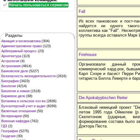
✅
Начать пользоваться сервисом
Fall
Из всех панковских и пост-па
найдется ни одного таког
коллектива как "Fall". Несмотр
группы всегда оставался Марк 
Разделы
Авиация и космонавтика
(304)
Административное право
(123)
Арбитражный процесс
(23)
Firehouse
Архитектура
(113)
Астрология
(4)
Организовали данный про
Астрономия
(4814)
коммерческий хард-рок, бывшие
Банковское дело
(5227)
Карл Снэре и басист Перри Ри
Безопасность жизнедеятельности
(2616)
гитариста Билла Леверти и ба
Биографии
(3423)
Биология
(4214)
Биология и химия
(1518)
Биржевое дело
(68)
Die Apokalyptischen Reiter
Ботаника и сельское хоз-во
(2836)
Бухгалтерский учет и аудит
(8269)
Блэковый немецкий проект "Die 
Валютные отношения
(50)
летом 1995 года Оймелем (р. 
Ветеринария
(50)
Скелетоном (ударные, виз
Военная кафедра
(762)
формирование состава было з
Доктора Песта.
ГДЗ
(2)
География
(5275)
Геодезия
(30)