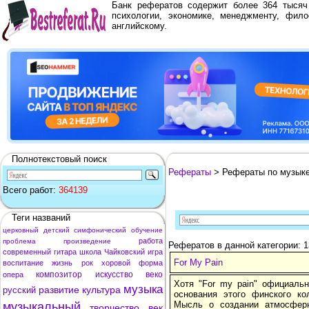
Банк рефератов содержит более 364 тыся
психологии, экономике, менеджменту, фило
английскому.
Полнотекстовый поиск
Рефераты
> Рефераты по музык
Всего работ:
364139
Теги названий
церковный
детский
симфонический
обучение
работа
проблема
произведение
Рефератов в данной категории: 
современный
гитара
школа
Чайковский
игра
For My Pain
воспитание
жизнь
рок
хоровой
форма
композитор
искусство
веко
опера
Хотя "For my pain" официальн
музыка
развитие
культура
русский
основания этого финского ко
Мысль о создании атмосферн
музыкальный
творчество
век