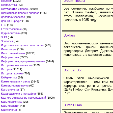
Dream Theater
Геология
(1222)
Геополитика
(43)
Без сомнения, наиболее попу
Государство и право
(20403)
лет, "Dream theater", являет
Гражданское право и процесс
(465)
этого коллектива, носившег
Делопроизводство
(19)
началась в 1985 году.
Деньги и кредит
(108)
ЕГЭ
(173)
Естествознание
(96)
Журналистика
(899)
Dokken
ЗНО
(54)
Зоология
(34)
Этот лос-анжелесский тяжелый
Издательское дело и полиграфия
(476)
вокалистом Доном Доккен
Инвестиции
(106)
продюсером Дитером Дирксом
Иностранный язык
(62791)
использовать в качестве запасн
Информатика
(3562)
Информатика, программирование
(6444)
Исторические личности
(2165)
История
(21319)
Dog Eat Dog
История техники
(766)
Кибернетика
(64)
Стиль этой нью-йоркской
Коммуникации и связь
(3145)
характеристике – слишком м
хардкор, ска, регги и прочее
Компьютерные науки
(60)
(Дэйв Нибор, Син Килкенни, Дэн
Косметология
(17)
Pup".
Краеведение и этнография
(588)
Краткое содержание произведений
(1000)
Криминалистика
(106)
Duran Duran
Криминология
(48)
Криптология
(3)
Позаимствовав свое назв