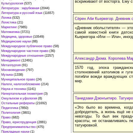
вскрикивают от восторга. Ему с
Культурология
(537)
Литература : зарубежная
(2044)
Литература и русский язык
(11657)
Логика
(532)
Сёрен Аби Кьеркегор. Дневник 
Логистика
(21)
Маркетинг
(7985)
«Дневник обольстителя» — это
Математика
(3721)
самой известной книги датс
Кьеркегора «Или — Или», иног
Медицина, здоровье
(10549)
Медицинские науки
(88)
Международное публичное право
(58)
Международное частное право
(36)
Международные отношения
(2257)
Александр Дюма. Королева Ма
Менеджмент
(12491)
Металлургия
(91)
1570 год, эпоха гражданс
Москвоведение
(797)
столкновений католиков и гуг
Музыка
(1338)
погибли вожди враждующих ст
Муниципальное право
(24)
мир.
Налоги, налогообложение
(214)
Наука и техника
(1141)
Начертательная геометрия
(3)
Танидзаки Дзюнъитиро. Татуиро
Оккультизм и уфология
(8)
Остальные рефераты
(21692)
«Это было во времена, когд
Педагогика
(7850)
добродетель, а жизнь ещё не 
Политология
(3801)
невзгоды. То был век праз
Право
(682)
красоты, не останавливаясь п
Право, юриспруденция
(2881)
татуировкой.
Предпринимательство
(475)
Прикладные науки
(1)