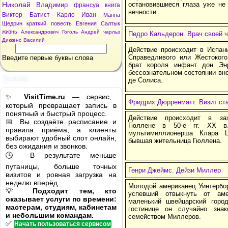
Николай
остановившиеся глаза уже не
Владимир
франсуа
книга
вечности.
Виктор
Батист
Карло
Иван
Манна
Щедрин
краткий
повесть
Евгения
Салтык
жизнь
Александрович
Гоголь
Андрей
чарльз
Педро Кальдерон. Врач своей ч
Диккенс
Василий
Действие происходит в Испан
Справедливого или Жестокого
Введите первые буквы слова
брат короля инфант дон Эн
бессознательном состоянии вн
Реклама
де Солиса.
✨
VisitTime.ru
— сервис,
Фридрих Дюрренматт. Визит ст
который превращает запись в
понятный и быстрый процесс.
Действие происходит в за
📅 Вы создаёте расписание и
Гюллене в 50-е гг. XX в.
правила приёма, а клиенты
мультимиллионерша Клара Ц
выбирают удобный слот онлайн,
бывшая жительница Гюллена.
без ожидания и звонков.
🕒 В результате меньше
путаницы, больше точных
Генри Джеймс. Дейзи Миллер
визитов и ровная загрузка на
неделю вперёд.
Молодой американец Уинтербо
💡
Подходит тем, кто
успевший отвыкнуть от аме
оказывает услуги по времени:
маленький швейцарский горо
мастерам, студиям, кабинетам
гостинице он случайно зна
и небольшим командам.
семейством Миллеров.
✅
Начать пользоваться сервисом