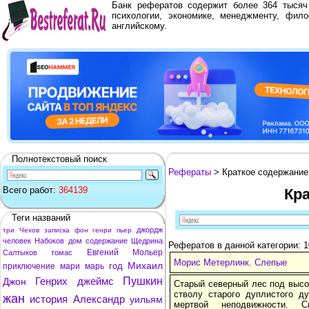
Банк рефератов содержит более 364 тыся
психологии, экономике, менеджменту, фило
английскому.
Полнотекстовый поиск
Рефераты
> Краткое содержание
Всего работ:
364139
Кр
Теги названий
джордж
три
Чехов
записка
фон
генри
пьер
человек
Набоков
дом
содержание
Щедрина
Рефератов в данной категории: 
Евгений
Мольер
Салтыков
томас
Морис Метерлинк. Слепые
Михаил
год
приключение
мари
марь
Генрих
джеймс
Пушкин
Джон
Старый северный лес под высо
стволу старого дуплистого д
жан
история
Александр
уильям
мертвой неподвижности. С