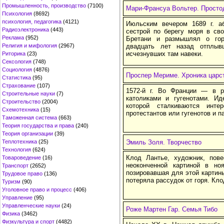
Промышленность, производство
(7100)
Мари-Франсуа Вольтер. Прост
Психология
(8692)
психология, педагогика
(4121)
Июльским вечером 1689 г. а
Радиоэлектроника
(443)
сестрой по берегу моря в св
Реклама
(952)
Бретани и размышлял о гор
Религия и мифология
(2967)
двадцать лет назад отплы
исчезнувших там навеки.
Риторика
(23)
Сексология
(748)
Социология
(4876)
Проспер Мериме. Хроника царс
Статистика
(95)
Страхование
(107)
1572-й г. Во Франции — в р
Строительные науки
(7)
католиками и гугенотами. Ид
Строительство
(2004)
которой сталкиваются инт
Схемотехника
(15)
протестантов или гугенотов и п
Таможенная система
(663)
Теория государства и права
(240)
Теория организации
(39)
Теплотехника
(25)
Эмиль Золя. Творчество
Технология
(624)
Клод Лантье, художник, пов
Товароведение
(16)
неоконченной картиной в но
Транспорт
(2652)
позировавшая для этой картин
Трудовое право
(136)
потеряла рассудок от горя. Кл
Туризм
(90)
Уголовное право и процесс
(406)
Управление
(95)
Управленческие науки
(24)
Роже Мартен Гар. Семья Тибо
Физика
(3462)
Физкультура и спорт
(4482)