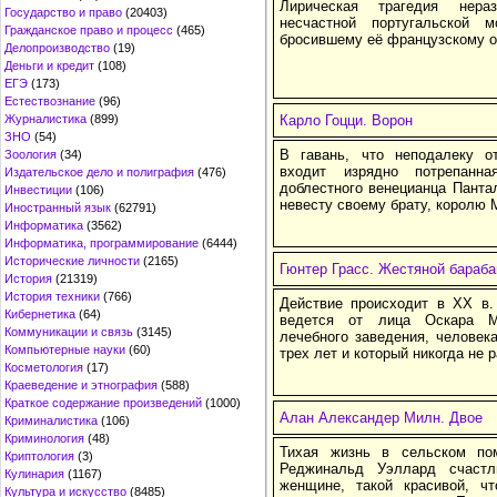
Лирическая трагедия нера
Государство и право
(20403)
несчастной португальской 
Гражданское право и процесс
(465)
бросившему её французскому о
Делопроизводство
(19)
Деньги и кредит
(108)
ЕГЭ
(173)
Естествознание
(96)
Журналистика
(899)
Карло Гоцци. Ворон
ЗНО
(54)
В гавань, что неподалеку о
Зоология
(34)
входит изрядно потрепанн
Издательское дело и полиграфия
(476)
доблестного венецианца Панта
Инвестиции
(106)
невесту своему брату, королю 
Иностранный язык
(62791)
Информатика
(3562)
Информатика, программирование
(6444)
Исторические личности
(2165)
Гюнтер Грасс. Жестяной бараба
История
(21319)
История техники
(766)
Действие происходит в XX в.
Кибернетика
(64)
ведется от лица Оскара Ма
Коммуникации и связь
(3145)
лечебного заведения, человека
Компьютерные науки
(60)
трех лет и который никогда не 
Косметология
(17)
Краеведение и этнография
(588)
Краткое содержание произведений
(1000)
Алан Александер Милн. Двое
Криминалистика
(106)
Криминология
(48)
Тихая жизнь в сельском пом
Криптология
(3)
Реджинальд Уэллард счаст
Кулинария
(1167)
женщине, такой красивой, ч
Культура и искусство
(8485)