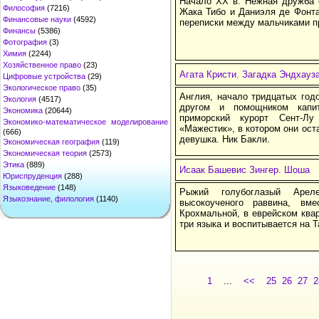
Начало XX в. Нежная дружба 
Философия
(7216)
Жака Тибо и Даниэля де Фонта
Финансовые науки
(4592)
переписки между мальчиками пр
Финансы
(5386)
Фотография
(3)
Химия
(2244)
Хозяйственное право
(23)
Агата Кристи. Загадка Эндхауз
Цифровые устройства
(29)
Экологическое право
(35)
Англия, начало тридцатых год
Экология
(4517)
другом и помощником капи
Экономика
(20644)
приморский курорт Сент-Л
Экономико-математическое моделирование
«Мажестик», в котором они ост
(666)
девушка. Ник Бакли.
Экономическая география
(119)
Экономическая теория
(2573)
Этика
(889)
Исаак Башевис Зингер. Шоша
Юриспруденция
(288)
Языковедение
(148)
Рыжий голубоглазый Аре
Языкознание, филология
(1140)
высокоученого раввина, в
Крохмальной, в еврейском ква
три языка и воспитывается на 
1
...
<<
25
26
27
2