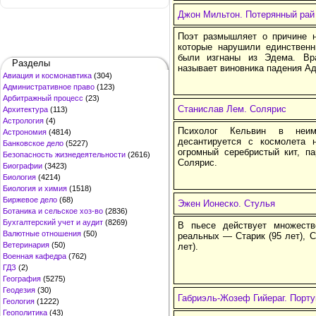
Джон Мильтон. Потерянный рай
Поэт размышляет о причине 
которые нарушили единственн
были изгнаны из Эдема. Вр
Разделы
называет виновника падения А
Авиация и космонавтика
(304)
Административное право
(123)
Арбитражный процесс
(23)
Станислав Лем. Солярис
Архитектура
(113)
Астрология
(4)
Психолог Кельвин в неим
Астрономия
(4814)
десантируется с космолета
Банковское дело
(5227)
огромный серебристый кит, п
Безопасность жизнедеятельности
(2616)
Солярис.
Биографии
(3423)
Биология
(4214)
Биология и химия
(1518)
Биржевое дело
(68)
Эжен Ионеско. Стулья
Ботаника и сельское хоз-во
(2836)
Бухгалтерский учет и аудит
(8269)
В пьесе действует множест
Валютные отношения
(50)
реальных — Старик (95 лет), С
Ветеринария
(50)
лет).
Военная кафедра
(762)
ГДЗ
(2)
География
(5275)
Геодезия
(30)
Габриэль-Жозеф Гийераг. Порту
Геология
(1222)
Геополитика
(43)