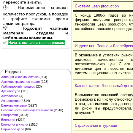
переносите визиты.
Система Lean production
🕒 Напоминания снижают
количество пропусков, а порядок
С конца 1980-х годов во мн
в графике экономит время
фирмах получила распростра
администратора.
технология Lean production, 
💡
Подходит частным
«стройное/плоское» производст
мастерам, студиям и
небольшим компаниям.
✅
Начать пользоваться сервисом
Индекс цен Пааше и Ласпейрес
В экономике в условиях рыноч
индексов качественных по
потребительских цен. С его
динамики цен и пересчет ва
Разделы
системы национальных счетов.
Авиация и космонавтика
(304)
Административное право
(123)
Как составить безопасный дого
Арбитражный процесс
(23)
Архитектура
(113)
Большинство компаний аренд
Астрология
(4)
Возможно к их числу относится
Астрономия
(4814)
в том, что именно ваш догово
Банковское дело
(5227)
ли риски вы предусмотрели,
Безопасность жизнедеятельности
(2616)
документ?
Биографии
(3423)
Биология
(4214)
Биология и химия
(1518)
Страхование в туризме
Биржевое дело
(68)