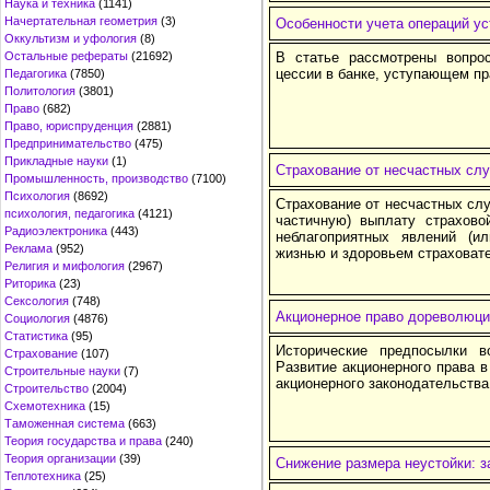
Наука и техника
(1141)
Начертательная геометрия
(3)
Особенности учета операций ус
Оккультизм и уфология
(8)
Остальные рефераты
(21692)
В статье рассмотрены вопрос
цессии в банке, уступающем пр
Педагогика
(7850)
Политология
(3801)
Право
(682)
Право, юриспруденция
(2881)
Предпринимательство
(475)
Прикладные науки
(1)
Страхование от несчастных слу
Промышленность, производство
(7100)
Психология
(8692)
Страхование от несчастных сл
психология, педагогика
(4121)
частичную) выплату страхов
Радиоэлектроника
(443)
неблагоприятных явлений (и
Реклама
(952)
жизнью и здоровьем страховате
Религия и мифология
(2967)
Риторика
(23)
Сексология
(748)
Акционерное право дореволюци
Социология
(4876)
Статистика
(95)
Исторические предпосылки во
Страхование
(107)
Развитие акционерного права в
Строительные науки
(7)
акционерного законодательств
Строительство
(2004)
Схемотехника
(15)
Таможенная система
(663)
Теория государства и права
(240)
Теория организации
(39)
Снижение размера неустойки: з
Теплотехника
(25)