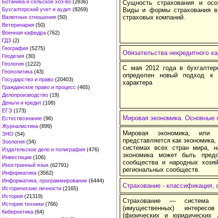
Ботаника и сельское хоз-во
(2836)
Сущность страхования и осо
Бухгалтерский учет и аудит
(8269)
Виды и формы страхования в 
страховых компаний.
Валютные отношения
(50)
Ветеринария
(50)
Военная кафедра
(762)
ГДЗ
(2)
География
(5275)
Обязательства некредитного ха
Геодезия
(30)
Геология
(1222)
С мая 2012 года в бухгалтер
Геополитика
(43)
определен новый подход к у
Государство и право
(20403)
характера
Гражданское право и процесс
(465)
Делопроизводство
(19)
Деньги и кредит
(108)
ЕГЭ
(173)
Мировая экономика. Основные 
Естествознание
(96)
Журналистика
(899)
Мировая экономика, или г
ЗНО
(54)
представляется как экономика,
Зоология
(34)
системах всех стран мира, н
Издательское дело и полиграфия
(476)
экономика может быть предс
Инвестиции
(106)
сообщества и народных хозяй
Иностранный язык
(62791)
региональных сообществ.
Информатика
(3562)
Информатика, программирование
(6444)
Страхование - классификация,
Исторические личности
(2165)
История
(21319)
Страхование — система (
История техники
(766)
(имущественных) интересо
Кибернетика
(64)
(физических и юридических 