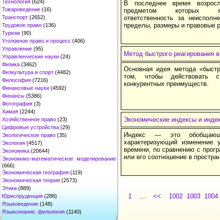
Технология
(624)
В последнее время возросл
Товароведение
(16)
предметом которых явл
Транспорт
(2652)
ответственность за неисполн
пределы, размеры и правовые 
Трудовое право
(136)
Туризм
(90)
Уголовное право и процесс
(406)
Управление
(95)
Метод быстрого реагирования в
Управленческие науки
(24)
Физика
(3462)
Основная идея метода «быстр
Физкультура и спорт
(4482)
том, чтобы действовать 
Философия
(7216)
конкурентных преимуществ.
Финансовые науки
(4592)
Финансы
(5386)
Фотография
(3)
Химия
(2244)
Экономические индексы и инде
Хозяйственное право
(23)
Цифровые устройства
(29)
Индекс — это обобщающий
Экологическое право
(35)
характеризующий изменение 
Экология
(4517)
времени, по сравнению с прогр
Экономика
(20644)
или его соотношение в простра
Экономико-математическое моделирование
(666)
Экономическая география
(119)
Экономическая теория
(2573)
Этика
(889)
1
...
<<
1002
1003
1004
Юриспруденция
(288)
Языковедение
(148)
Языкознание, филология
(1140)