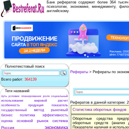
Банк рефератов содержит более 364 тыся
психологии, экономике, менеджменту, фило
английскому.
Полнотекстовый поиск
Рефераты
> Рефераты по эконом
Всего работ:
364139
Теги названий
путь
условие
планирование
роля
социальный
использование
мировой
расчет
Рефератов в данной категории: 
особенность
продукция
показатель
Статистика оборотных фондов
метод
рыночный
государственный
бизнес
политика
эффективность
Оборотные средства предпр
рынок
система
основной
оценка
оборотных средств (анализ д
экономика
Показатели наличия и использ
Россия