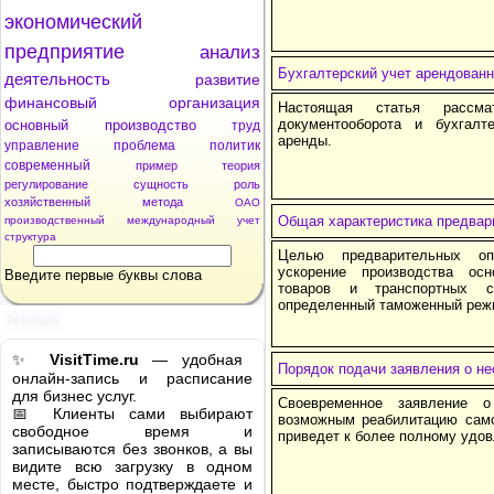
экономический
предприятие
анализ
Бухгалтерский учет арендованн
деятельность
развитие
финансовый
организация
Настоящая статья рассмат
документооборота и бухгалт
основный
производство
труд
аренды.
управление
проблема
политик
современный
пример
теория
регулирование
сущность
роль
хозяйственный
метода
ОАО
Общая характеристика предвар
производственный
международный
учет
структура
Целью предварительных оп
ускорение производства ос
Введите первые буквы слова
товаров и транспортных 
определенный таможенный реж
Реклама
✨
VisitTime.ru
— удобная
Порядок подачи заявления о не
онлайн-запись и расписание
для бизнес услуг.
Своевременное заявление о
📅 Клиенты сами выбирают
возможным реабилитацию само
свободное время и
приведет к более полному удов
записываются без звонков, а вы
видите всю загрузку в одном
месте, быстро подтверждаете и