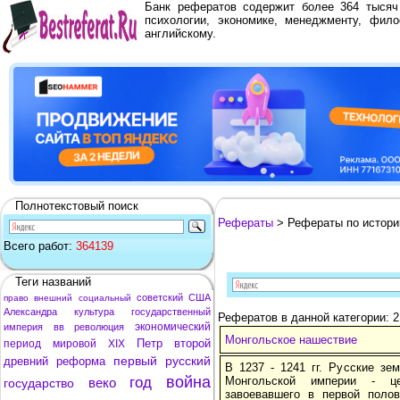
Банк рефератов содержит более 364 тыся
психологии, экономике, менеджменту, фило
английскому.
Полнотекстовый поиск
Рефераты
> Рефераты по истори
Всего работ:
364139
Теги названий
советский
США
право
внешний
социальный
Александра
культура
государственный
Рефератов в данной категории: 
экономический
империя
вв
революция
Монгольское нашествие
Петр
второй
период
мировой
XIX
первый
русский
древний
реформа
В 1237 - 1241 гг. Русские зе
война
год
Монгольской империи - цен
веко
государство
завоевавшего в первой полов