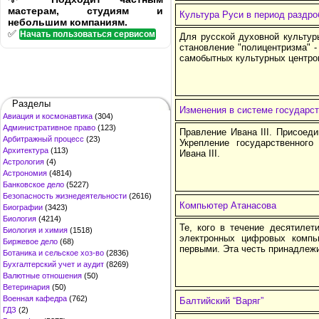
мастерам, студиям и
Культура Руси в период раздро
небольшим компаниям.
✅
Начать пользоваться сервисом
Для русской духовной культуры
становление "полицентризма" -
самобытных культурных центро
Разделы
Изменения в системе государс
Авиация и космонавтика
(304)
Административное право
(123)
Правление Ивана III. Присоед
Арбитражный процесс
(23)
Укрепление государственного
Архитектура
(113)
Ивана III.
Астрология
(4)
Астрономия
(4814)
Банковское дело
(5227)
Безопасность жизнедеятельности
(2616)
Компьютер Атанасова
Биографии
(3423)
Биология
(4214)
Те, кого в течение десятилет
Биология и химия
(1518)
электронных цифровых комп
Биржевое дело
(68)
первыми. Эта честь принадлежи
Ботаника и сельское хоз-во
(2836)
Бухгалтерский учет и аудит
(8269)
Валютные отношения
(50)
Ветеринария
(50)
Военная кафедра
(762)
Балтийский “Варяг”
ГДЗ
(2)