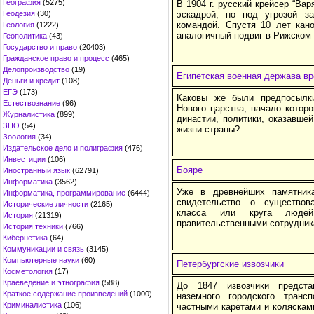
География
(5275)
В 1904 г. русский крейсер “Вар
Геодезия
(30)
эскадрой, но под угрозой з
командой. Спустя 10 лет кан
Геология
(1222)
аналогичный подвиг в Рижском 
Геополитика
(43)
Государство и право
(20403)
Гражданское право и процесс
(465)
Делопроизводство
(19)
Египетская военная держава вр
Деньги и кредит
(108)
ЕГЭ
(173)
Каковы же были предпосылки
Естествознание
(96)
Нового царства, начало котор
Журналистика
(899)
династии, политики, оказавше
ЗНО
(54)
жизни страны?
Зоология
(34)
Издательское дело и полиграфия
(476)
Инвестиции
(106)
Бояре
Иностранный язык
(62791)
Информатика
(3562)
Уже в древнейших памятник
Информатика, программирование
(6444)
свидетельство о существова
Исторические личности
(2165)
класса или круга людей
История
(21319)
правительственными сотрудник
История техники
(766)
Кибернетика
(64)
Коммуникации и связь
(3145)
Компьютерные науки
(60)
Петербургские извозчики
Косметология
(17)
Краеведение и этнография
(588)
До 1847 извозчики предст
Краткое содержание произведений
(1000)
наземного городского транс
Криминалистика
(106)
частными каретами и коляскам