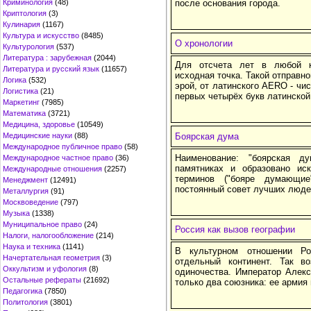
Криминология
(48)
после основания города.
Криптология
(3)
Кулинария
(1167)
Культура и искусство
(8485)
О хронологии
Культурология
(537)
Литература : зарубежная
(2044)
Для отсчета лет в любой к
Литература и русский язык
(11657)
исходная точка. Такой отправно
Логика
(532)
эрой, от латинского AERO - чис
Логистика
(21)
первых четырёх букв латинской ф
Маркетинг
(7985)
Математика
(3721)
Медицина, здоровье
(10549)
Медицинские науки
(88)
Боярская дума
Международное публичное право
(58)
Наименование: "боярская д
Международное частное право
(36)
памятниках и образовано ис
Международные отношения
(2257)
терминов ("бояре думающи
Менеджмент
(12491)
постоянный совет лучших людей
Металлургия
(91)
Москвоведение
(797)
Музыка
(1338)
Муниципальное право
(24)
Россия как вызов географии
Налоги, налогообложение
(214)
Наука и техника
(1141)
В культурном отношении Ро
Начертательная геометрия
(3)
отдельный континент. Так в
Оккультизм и уфология
(8)
одиночества. Император Алекса
Остальные рефераты
(21692)
только два союзника: ее армия 
Педагогика
(7850)
Политология
(3801)