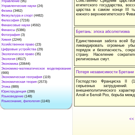
Собственно Средним царство
Управление
(95)
египетского государства, вос
Управленческие науки
(24)
царства в самом конце III т
Физика
(3462)
южного верхнеегипетского Фива
Физкультура и спорт
(4482)
Философия
(7216)
Финансовые науки
(4592)
Финансы
(5386)
Бретань: эпоха абсолютизма
Фотография
(3)
Химия
(2244)
Единственная забота всей Бр
Хозяйственное право
(23)
ликвидировать огромные убы
Цифровые устройства
(29)
порядок и безопасность, сокр
Экологическое право
(35)
страну. Население сократ
религиозных смут.
Экология
(4517)
Экономика
(20644)
Экономико-математическое моделирование
Потеря независимости Бретани
(666)
Экономическая география
(119)
Господство Франциска II (
Экономическая теория
(2573)
серьезных затруднений. 
Этика
(889)
внешнеполитического характе
Юриспруденция
(288)
Алой и Белой Роз, борьба межд
Языковедение
(148)
Языкознание, филология
(1140)
<<