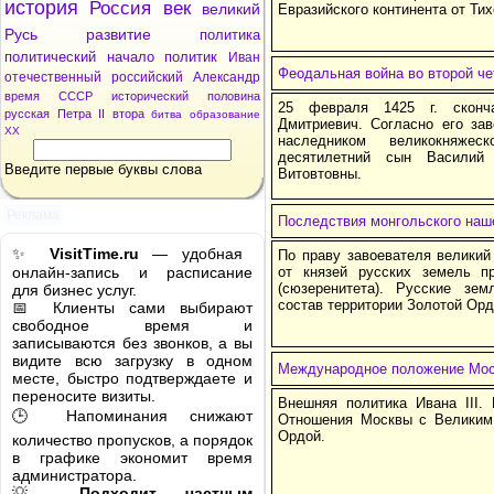
история
Россия
век
великий
Евразийского континента от Ти
Русь
развитие
политика
политический
начало
политик
Иван
Феодальная война во второй че
отечественный
российский
Александр
время
СССР
исторический
половина
25 февраля 1425 г. сконч
русская
Петра
II
втора
битва
образование
Дмитриевич. Согласно его зав
XX
наследником великокняжес
десятилетний сын Василий
Введите первые буквы слова
Витовтовны.
Реклама
Последствия монгольского наш
✨
VisitTime.ru
— удобная
По праву завоевателя велики
онлайн-запись и расписание
от князей русских земель п
(сюзеренитета). Русские зе
для бизнес услуг.
состав территории Золотой Орд
📅 Клиенты сами выбирают
свободное время и
записываются без звонков, а вы
видите всю загрузку в одном
Международное положение Моск
месте, быстро подтверждаете и
переносите визиты.
Внешняя политика Ивана III.
🕒 Напоминания снижают
Отношения Москвы с Великим
Ордой.
количество пропусков, а порядок
в графике экономит время
администратора.
💡
Подходит частным