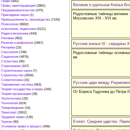
Право
(682)
Великие и удельные Князья Вла
Право, юриспруденция
(2881)
Предпринимательство
(475)
Родословные таблицы великих 
Прикладные науки
(1)
Московских XIII - XVI вв.
Промышленность, производство
(7100)
Психология
(8692)
психология, педагогика
(4121)
Радиоэлектроника
(443)
Реклама
(952)
Религия и мифология
(2967)
Русские князья IX - середины XI
Риторика
(23)
Сексология
(748)
Родословные таблицы основных 
Социология
(4876)
вв.
Статистика
(95)
Страхование
(107)
Строительные науки
(7)
Строительство
(2004)
Схемотехника
(15)
Русские цари между Рюрикови
Таможенная система
(663)
Теория государства и права
(240)
От Бориса Годунова до Петра II
Теория организации
(39)
Теплотехника
(25)
Технология
(624)
Товароведение
(16)
Транспорт
(2652)
Трудовое право
(136)
Египет. Среднее царство. Пере
Туризм
(90)
Уголовное право и процесс
(406)