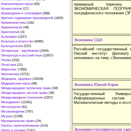
Компьютерные науки
(60)
примерный перечень э
ЭКОНОМИЧЕСКАЯ ГЕОГРАФИ
Косметология
(17)
географического положения (ЭГП
Краеведение и этнография
(588)
Краткое содержание произведений
(1000)
Криминалистика
(106)
Криминология
(48)
Криптология
(3)
Кулинария
(1167)
Экономика США
Культура и искусство
(8485)
Культурология
(537)
Российский государственный т
Литература : зарубежная
(2044)
Омский институт (филиал)
Литература и русский язык
(11657)
экономика» на тему «Экономик
Логика
(532)
Логистика
(21)
Маркетинг
(7985)
Математика
(3721)
Медицина, здоровье
(10549)
Медицинские науки
(88)
Экономика Южной Кореи
Международное публичное право
(58)
Международное частное право
(36)
Государственный Универ
Международные отношения
(2257)
Информационных систем у
Менеджмент
(12491)
Математические методы и иссл
Металлургия
(91)
Москвоведение
(797)
Музыка
(1338)
Муниципальное право
(24)
Налоги, налогообложение
(214)
Экономико-географическая хара
Наука и техника
(1141)