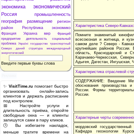
экономический
экономика
Россия
промышленность
география
размещение
регион
Характеристика Северо-Кавказс
район
Республика
экономико
Франция
Украина
мир
Франций
Помните знаменитый кинофи
предприятие
деятельность
социальный
всесоюзная и житница, и кузн
проблема
самом деле ? Северо - Кавказ
Україні
государство
транспортный
крупнейших районов России. 
Северо
даний
структура
международный
область, Краснодарский и Ст
энергетический
Карачаево-Черкесская, Северн
Адыгея, Дагестан, Ингушская, 
Введите первые буквы слова
Характеристика отраслевой стр
Реклама
СОДЕРЖАНИЕ: Введение Мето
обоснования производства и
✨
VisitTime.ru
помогает быстро
России. Формы территориаль
организовать онлайн-запись
России.
клиентов и держать расписание
под контролем.
📅 Настройте услуги и
длительность приёма, откройте
свободные окна — и клиенты
Характерные черты современно
запишутся сами в пару кликов.
🕒 Вы избегаете накладок,
мордовский государственный
Кафедра геоэкологии Курс
меньше тратите времени на