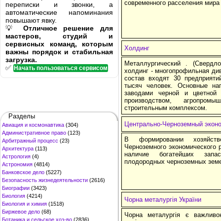
современного расселения мира 
переписки и звонки, а
автоматические напоминания
повышают явку.
💡
Отличное решение для
мастеров, студий и
сервисных команд, которым
Холдинг
важны порядок и стабильная
загрузка.
Металлургический . (Свердло
✅
Начать пользоваться сервисом
холдинг - многопрофильная ди
состав входят 30 предприяти
тысяч человек. Основные на
заводами черной и цветной
производством, агропром
строительным комплексом.
Разделы
Центрально-Черноземный эконо
Авиация и космонавтика
(304)
Административное право
(123)
В формировании хозяйстве
Арбитражный процесс
(23)
Черноземного экономического 
Архитектура
(113)
наличие богатейших запа
Астрология
(4)
плодородных черноземных земе
Астрономия
(4814)
Банковское дело
(5227)
Безопасность жизнедеятельности
(2616)
Биографии
(3423)
Биология
(4214)
Чорна металургія України
Биология и химия
(1518)
Биржевое дело
(68)
Чорна металургія є важливо
Ботаника и сельское хоз-во
(2836)