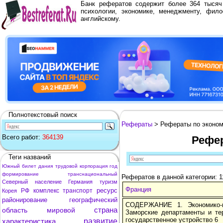
Банк рефератов содержит более 364 тыся
психологии, экономике, менеджменту, фило
английскому.
Полнотекстовый поиск
Рефераты
> Рефераты по эконом
Всего работ:
364139
Рефер
Теги названий
Южный
билет
дания
трудовой
корпорация
год
формирование
транснациональный
Рефератов в данной категории: 1
Северный
население
Германия
туризм
Франция
ресурс
РФ
комплекс
транспорт
Корея
районирование
географический
СОДЕРЖАНИЕ 1. Экономико-г
страна
область
мировой
Заморские департаменты и те
государственное устройство 6
характеристика
развитие