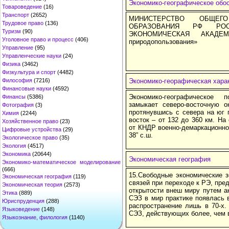
Экономико-географическое обо
Товароведение
(16)
Транспорт
(2652)
МИНИСТЕРСТВО ОБЩЕГ
Трудовое право
(136)
ОБРАЗОВАНИЯ РФ РОСТ
Туризм
(90)
ЭКОНОМИЧЕСКАЯ АКАДЕМ
Уголовное право и процесс
(406)
природопользования»
Управление
(95)
Управленческие науки
(24)
Физика
(3462)
Физкультура и спорт
(4482)
Философия
(7216)
Экономико-георафическая хара
Финансовые науки
(4592)
Экономико-географическое 
Финансы
(5386)
замыкает северо-восточную ок
Фотография
(3)
протянувшись с севера на юг 
Химия
(2244)
восток – от 132 до 360 км. На
Хозяйственное право
(23)
от КНДР военно-демаркационно
Цифровые устройства
(29)
38” с.ш.
Экологическое право
(35)
Экология
(4517)
Экономика
(20644)
Экономическая география
Экономико-математическое моделирование
(666)
15.Свободные экономические з
Экономическая география
(119)
связей при переходе к РЭ, пр
Экономическая теория
(2573)
открытости внеш миру путем а
Этика
(889)
СЭЗ в мир практике появлась в
Юриспруденция
(288)
распространение лишь в 70-х.
Языковедение
(148)
СЭЗ, действующих более, чем в
Языкознание, филология
(1140)