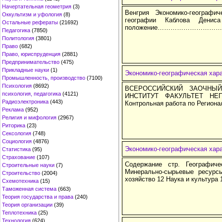
Начертательная геометрия
(3)
Венгрия Экономико-географи
Оккультизм и уфология
(8)
географии Каблова Дениса
Остальные рефераты
(21692)
положение………………………
Педагогика
(7850)
Политология
(3801)
Право
(682)
Право, юриспруденция
(2881)
Предпринимательство
(475)
Прикладные науки
(1)
Экономико-географическая хара
Промышленность, производство
(7100)
Психология
(8692)
ВСЕРОССИЙСКИЙ ЗАОЧНЫЙ
психология, педагогика
(4121)
ИНСТИТУТ ФАКУЛЬТЕТ НЕ
Радиоэлектроника
(443)
Контрольная работа по Регион
Реклама
(952)
Религия и мифология
(2967)
Риторика
(23)
Сексология
(748)
Социология
(4876)
Экономико-географическая хар
Статистика
(95)
Страхование
(107)
Содержание стр. Географич
Строительные науки
(7)
Минерально-сырьевые ресур
Строительство
(2004)
хозяйство 12 Наука и культура 
Схемотехника
(15)
Таможенная система
(663)
Теория государства и права
(240)
Теория организации
(39)
Теплотехника
(25)
Технология
(624)