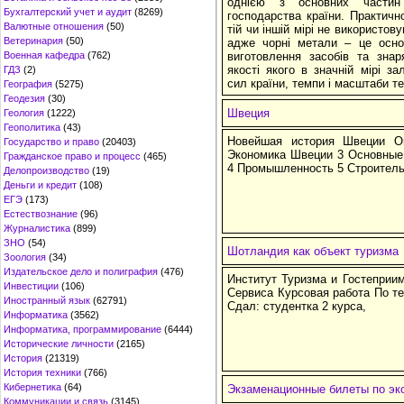
однією з основних частин
Бухгалтерский учет и аудит
(8269)
господарства країни. Практичн
Валютные отношения
(50)
тій чи іншій мірі не використов
Ветеринария
(50)
адже чорні метали – це осно
Военная кафедра
(762)
виготовлення засобів та знар
якості якого в значній мірі з
ГДЗ
(2)
сил країни, темпи і масштаби те
География
(5275)
Геодезия
(30)
Швеция
Геология
(1222)
Геополитика
(43)
Новейшая история Швеции О
Государство и право
(20403)
Экономика Швеции 3 Основные т
Гражданское право и процесс
(465)
4 Промышленность 5 Строитель
Делопроизводство
(19)
Деньги и кредит
(108)
ЕГЭ
(173)
Естествознание
(96)
Журналистика
(899)
ЗНО
(54)
Шотландия как объект туризма
Зоология
(34)
Издательское дело и полиграфия
(476)
Институт Туризма и Гостеприи
Инвестиции
(106)
Сервиса Курсовая работа По т
Иностранный язык
(62791)
Сдал: студентка 2 курса,
Информатика
(3562)
Информатика, программирование
(6444)
Исторические личности
(2165)
История
(21319)
История техники
(766)
Кибернетика
(64)
Экзаменационные билеты по эко
Коммуникации и связь
(3145)