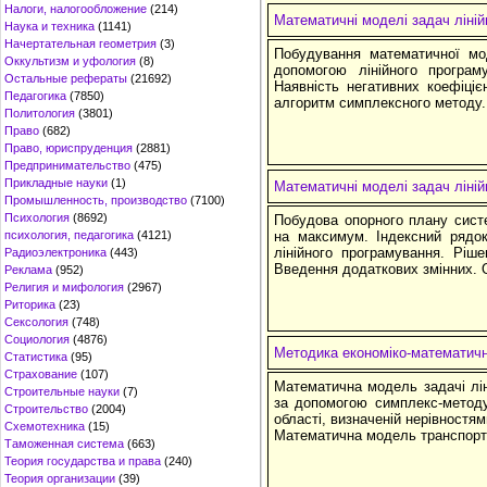
Налоги, налогообложение
(214)
Математичні моделі задач ліні
Наука и техника
(1141)
Начертательная геометрия
(3)
Побудування математичної мод
Оккультизм и уфология
(8)
допомогою лінійного програ
Остальные рефераты
(21692)
Наявність негативних коефіціє
Педагогика
(7850)
алгоритм симплексного методу.
Политология
(3801)
Право
(682)
Право, юриспруденция
(2881)
Предпринимательство
(475)
Прикладные науки
(1)
Математичні моделі задач ліні
Промышленность, производство
(7100)
Психология
(8692)
Побудова опорного плану систе
психология, педагогика
(4121)
на максимум. Індексний рядок
лінійного програмування. Ріш
Радиоэлектроника
(443)
Введення додаткових змінних. 
Реклама
(952)
Религия и мифология
(2967)
Риторика
(23)
Сексология
(748)
Социология
(4876)
Методика економіко-математич
Статистика
(95)
Страхование
(107)
Математична модель задачі лін
Строительные науки
(7)
за допомогою симплекс-методу
Строительство
(2004)
області, визначеній нерівностя
Схемотехника
(15)
Математична модель транспортно
Таможенная система
(663)
Теория государства и права
(240)
Теория организации
(39)