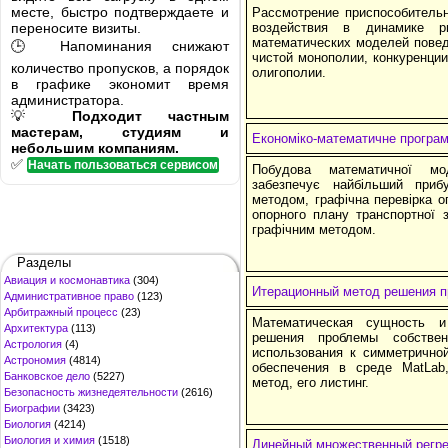
месте, быстро подтверждаете и
Рассмотрение приспособитель
переносите визиты.
воздействия в динамике р
математических моделей повед
🕒 Напоминания снижают
чистой монополии, конкуренции
количество пропусков, а порядок
олигополии.
в графике экономит время
администратора.
💡
Подходит частным
мастерам, студиям и
Економіко-математичне програ
небольшим компаниям.
✅
Начать пользоваться сервисом
Побудова математичної мо
забезпечує найбільший прибу
методом, графічна перевірка о
опорного плану транспортної 
графічним методом.
Разделы
Авиация и космонавтика
(304)
Итерационный метод решения п
Административное право
(123)
Арбитражный процесс
(23)
Математическая сущность и
Архитектура
(113)
решения проблемы собствен
Астрология
(4)
использования к симметрично
Астрономия
(4814)
обеспечения в среде МаtLab
Банковское дело
(5227)
метод, его листинг.
Безопасность жизнедеятельности
(2616)
Биографии
(3423)
Биология
(4214)
Биология и химия
(1518)
Линейный множественный регре