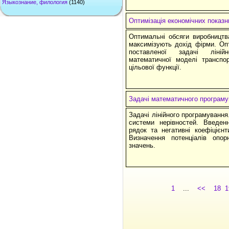
Языкознание, филология
(1140)
Оптимізація економічних показн
Оптимальні обсяги виробництв
максимізують дохід фірми. Оп
поставленої задачі ліній
математичної моделі транспор
цільової функції.
Задачі математичного програм
Задачі лінійного програмуванн
системи нерівностей. Введен
рядок та негативні коефіцієн
Визначення потенціалів опо
значень.
1
...
<<
18
1