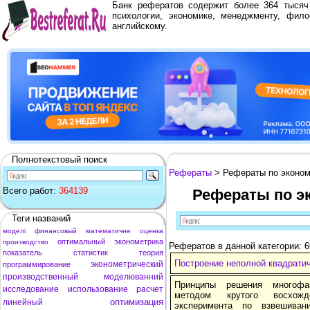
Банк рефератов содержит более 364 тыся
психологии, экономике, менеджменту, фило
английскому.
Полнотекстовый поиск
Рефераты
> Рефераты по эконо
Всего работ:
364139
Рефераты по э
Теги названий
моделі
финансовый
математичне
оценка
оптимальный
эконометрика
производство
Рефератов в данной категории: 6
показатель
статистик
теория
Построение неполной квадратич
эконометрический
программирование
производственный
моделюванний
Принципы решения многофа
исследование
использование
расчет
методом крутого восхожд
оптимизация
линейный
эксперимента по взвешива