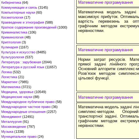
Математичне програмування
Кибернетика
(64)
Коммуникации и связь
(3145)
Математична модель задачі
Компьютерные науки
(60)
максимізує прибуток. Оптималь
Косметология
(17)
вартість перевезень за оп
Краеведение и этнография
(588)
графічним методом екстремум
Краткое содержание произведений
(1000)
нерівностями.
Криминалистика
(106)
Криминология
(48)
Криптология
(3)
Кулинария
(1167)
Математичне програмування
Культура и искусство
(8485)
Культурология
(537)
Норми затрат ресурсів. Мат
Литература : зарубежная
(2044)
прямої задачі лінійного про
Литература и русский язык
(11657)
Основний алгоритм симплекс-м
Логика
(532)
Розв’язок методом симплексн
Логистика
(21)
цільової функції.
Маркетинг
(7985)
Математика
(3721)
Медицина, здоровье
(10549)
Медицинские науки
(88)
Математичне програмування
Международное публичное право
(58)
Математична модель задачі ліні
Международное частное право
(36)
симплекс-методом. Опорн
Международные отношения
(2257)
транспортної задачі. Оптималь
Менеджмент
(12491)
графічним методом екстремум
Металлургия
(91)
нерівностями.
Москвоведение
(797)
Музыка
(1338)
Муниципальное право
(24)