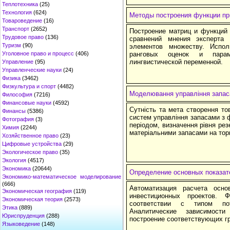
Теплотехника
(25)
Технология
(624)
Методы построения функции пр
Товароведение
(16)
Транспорт
(2652)
Построение матриц и функций
Трудовое право
(136)
сравнений мнения эксперта 
Туризм
(90)
элементов множеству. Испол
Уголовное право и процесс
(406)
ранговых оценок и параме
лингвистической переменной.
Управление
(95)
Управленческие науки
(24)
Физика
(3462)
Физкультура и спорт
(4482)
Моделювання управління запа
Философия
(7216)
Финансовые науки
(4592)
Сутність та мета створення то
Финансы
(5386)
систем управління запасами з 
Фотография
(3)
періодом, визначення рівня рез
Химия
(2244)
матеріальними запасами на тор
Хозяйственное право
(23)
Цифровые устройства
(29)
Экологическое право
(35)
Экология
(4517)
Экономика
(20644)
Определение основных показат
Экономико-математическое моделирование
(666)
Автоматизация расчета осно
Экономическая география
(119)
инвестиционных проектов. 
Экономическая теория
(2573)
соответствии с типом по
Этика
(889)
Аналитические зависимост
Юриспруденция
(288)
построение соответствующих г
Языковедение
(148)