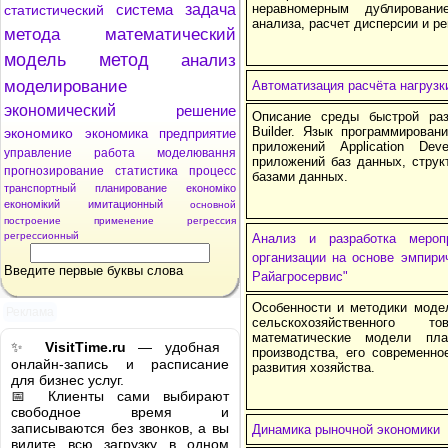
система
задача
неравномерным дублировани
статистический
анализа, расчет дисперсии и ре
метода
математический
модель
метод
анализ
моделирование
Автоматизация расчёта нагрузк
экономический
решение
Описание среды быстрой раз
Builder. Язык программирован
экономико
экономика
предприятие
приложений Application Dev
управление
работа
моделювання
приложений баз данных, струк
прогнозирование
статистика
процесс
базами данных.
транспортный
планирование
економіко
економікий
имитационный
основной
построение
применение
регрессия
регрессионный
Анализ и разработка мероп
организации на основе эмпири
Введите первые буквы слова
Райагросервис"
Особенности и методики моде
Реклама
сельскохозяйственного то
математические модели план
✨
VisitTime.ru
— удобная
производства, его современно
онлайн-запись и расписание
развития хозяйства.
для бизнес услуг.
📅 Клиенты сами выбирают
свободное время и
записываются без звонков, а вы
Динамика рыночной экономики
видите всю загрузку в одном