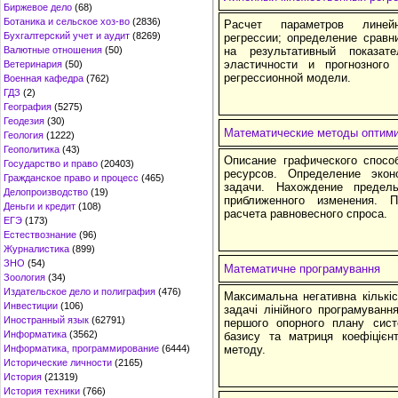
Биржевое дело
(68)
Ботаника и сельское хоз-во
(2836)
Расчет параметров линейн
Бухгалтерский учет и аудит
(8269)
регрессии; определение сравн
Валютные отношения
(50)
на результативный показа
эластичности и прогнозного 
Ветеринария
(50)
регрессионной модели.
Военная кафедра
(762)
ГДЗ
(2)
География
(5275)
Геодезия
(30)
Математические методы оптим
Геология
(1222)
Геополитика
(43)
Описание графического спосо
Государство и право
(20403)
ресурсов. Определение экон
Гражданское право и процесс
(465)
задачи. Нахождение предел
Делопроизводство
(19)
приближенного изменения.
Деньги и кредит
(108)
расчета равновесного спроса.
ЕГЭ
(173)
Естествознание
(96)
Журналистика
(899)
ЗНО
(54)
Математичне програмування
Зоология
(34)
Издательское дело и полиграфия
(476)
Максимальна негативна кількіс
Инвестиции
(106)
задачі лінійного програмуван
Иностранный язык
(62791)
першого опорного плану сист
Информатика
(3562)
базису та матриця коефіцієн
Информатика, программирование
(6444)
методу.
Исторические личности
(2165)
История
(21319)
История техники
(766)