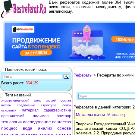
Банк рефератов содержит более 364 тыся
психологии, экономике, менеджменту, фило
английскому.
Полнотекстовый поиск
Рефераты
> Рефераты по химии
Всего работ:
364139
Теги названий
состав
электрохимический
роль
способ
нефть
соединенье
структура
белок
Рефератов в данной категории: 
материал
характеристика
основный
Металлы жизни. Марганец
полимер
раствор
органический
исследование
вещество
технология
Тверской Государственный Уни
процесс
вода
анализ
основа
аналитической химии СОДЕР
элемент. 2 2. Природные ресурс