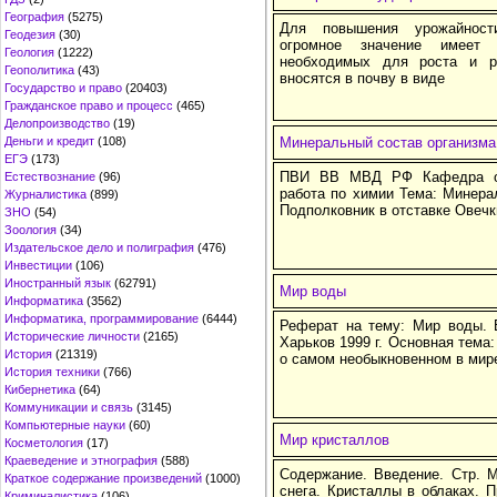
География
(5275)
Для повышения урожайности
Геодезия
(30)
огромное значение имеет 
Геология
(1222)
необходимых для роста и р
Геополитика
(43)
вносятся в почву в виде
Государство и право
(20403)
Гражданское право и процесс
(465)
Делопроизводство
(19)
Деньги и кредит
(108)
Минеральный состав организма
ЕГЭ
(173)
ПВИ ВВ МВД РФ Кафедра об
Естествознание
(96)
работа по химии Тема: Минера
Журналистика
(899)
Подполковник в отставке Овеч
ЗНО
(54)
Зоология
(34)
Издательское дело и полиграфия
(476)
Инвестиции
(106)
Иностранный язык
(62791)
Мир воды
Информатика
(3562)
Информатика, программирование
(6444)
Реферат на тему: Мир воды. 
Исторические личности
(2165)
Харьков 1999 г. Основная тема:
История
(21319)
о самом необыкновенном в мир
История техники
(766)
Кибернетика
(64)
Коммуникации и связь
(3145)
Компьютерные науки
(60)
Мир кристаллов
Косметология
(17)
Краеведение и этнография
(588)
Содержание. Введение. Стр. 
Краткое содержание произведений
(1000)
снега. Кристаллы в облаках. 
Криминалистика
(106)