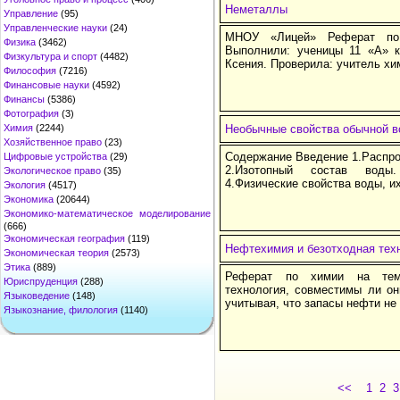
Неметаллы
Управление
(95)
Управленческие науки
(24)
МНОУ «Лицей» Реферат по
Физика
(3462)
Выполнили: ученицы 11 «А» 
Физкультура и спорт
(4482)
Ксения. Проверила: учитель х
Философия
(7216)
Финансовые науки
(4592)
Финансы
(5386)
Фотография
(3)
Химия
(2244)
Необычные свойства обычной 
Хозяйственное право
(23)
Содержание Введение 1.Распро
Цифровые устройства
(29)
2.Изотопный состав воды
Экологическое право
(35)
4.Физические свойства воды, и
Экология
(4517)
Экономика
(20644)
Экономико-математическое моделирование
(666)
Экономическая география
(119)
Нефтехимия и безотходная тех
Экономическая теория
(2573)
Этика
(889)
Реферат по химии на тем
Юриспруденция
(288)
технология, совместимы ли он
Языковедение
(148)
учитывая, что запасы нефти не
Языкознание, филология
(1140)
<<
1
2
3