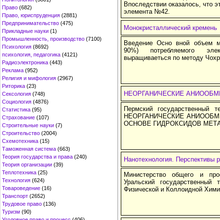
Впоследствии оказалось, что э
Право
(682)
элемента №42.
Право, юриспруденция
(2881)
Предпринимательство
(475)
Монокристаллический кремень
Прикладные науки
(1)
Промышленность, производство
(7100)
Введение Осно вной объем мо
Психология
(8692)
90%) потребляемого элек
психология, педагогика
(4121)
выращиваеться по методу Чохр
Радиоэлектроника
(443)
Реклама
(952)
Религия и мифология
(2967)
Риторика
(23)
НЕОРГАНИЧЕСКИЕ АНИООБМ
Сексология
(748)
Социология
(4876)
Пермский государственный т
Статистика
(95)
НЕОРГАНИЧЕСКИЕ АНИООБМ
Страхование
(107)
ОСНОВЕ ГИДРОКСИДОВ МЕТАЛЛ
Строительные науки
(7)
Строительство
(2004)
Схемотехника
(15)
Таможенная система
(663)
Теория государства и права
(240)
Нанотехнология. Перспективы р
Теория организации
(39)
Теплотехника
(25)
Министерство общего и про
Технология
(624)
Уральский государственный 
Товароведение
(16)
Физической и Коллоидной Хими
Транспорт
(2652)
Трудовое право
(136)
Туризм
(90)
Уголовное право и процесс
(406)