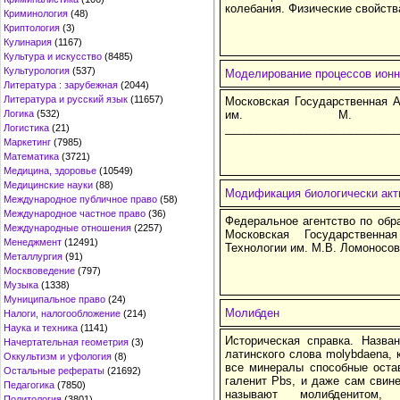
колебания. Физические свойств
Криминология
(48)
Криптология
(3)
Кулинария
(1167)
Культура и искусство
(8485)
Культурология
(537)
Моделирование процессов ионн
Литература : зарубежная
(2044)
Литература и русский язык
(11657)
Московская Государственная А
Логика
(532)
им. М. В.
____________________________
Логистика
(21)
Маркетинг
(7985)
Математика
(3721)
Медицина, здоровье
(10549)
Медицинские науки
(88)
Модификация биологически акт
Международное публичное право
(58)
Международное частное право
(36)
Федеральное агентство по обр
Международные отношения
(2257)
Московская Государственн
Менеджмент
(12491)
Технологии им. М.В. Ломоносо
Металлургия
(91)
Москвоведение
(797)
Музыка
(1338)
Муниципальное право
(24)
Молибден
Налоги, налогообложение
(214)
Наука и техника
(1141)
Историческая справка. Назв
Начертательная геометрия
(3)
латинского слова molybdaena, 
Оккультизм и уфология
(8)
все минералы способные остав
Остальные рефераты
(21692)
галенит Pbs, и даже сам свин
Педагогика
(7850)
называют молибденитом,
Политология
(3801)