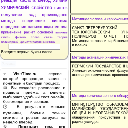
химия
реакция
кислота
метод
химический
свойство
синтез
получение
вод
производство
Метилцеллюлоза и карбоксимет
метода
соединение
система
определение
элемент
воды
металл
САНКТ-ПЕТЕРБУРГС
ТЕХНОЛОГИЧЕСКИЙ УН
применение
расчет
основной
влияние
ПОЛИМЕРОВ ОТЧЕТ П
смесь
физико
сплав
связь
теория
Метилцеллюлоза и карбоксиме
полимерный
хроматография
кинетика
и пленок
Введите первые буквы слова
Методы активации химических 
Реклама
ПЕРМСКИЙ ГОСУДАРСТВЕНН
Химико-технологический факу
✨
VisitTime.ru
— сервис,
активации химических процесс
который превращает запись в
понятный и быстрый процесс.
📅 Вы создаёте расписание и
правила приёма, а клиенты
Методы количественного обнар
выбирают удобный слот онлайн,
без ожидания и звонков.
МИНИСТЕРСТВО ОБРАЗОВА
🕒 В результате меньше
МАРИЙСКИЙ ГОСУДАРСТВЕ
путаницы, больше точных
ОБЩЕЙ И НЕОРГАНИЧЕСКОЙ Х
визитов и ровная загрузка на
обнаружения присутствия в
радионуклидов
неделю вперёд.
💡
Подходит тем, кто