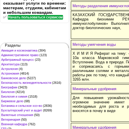
оказывает услуги по времени:
Методы разделения иммуногло
мастерам, студиям, кабинетам
и небольшим командам.
КАЗАХСКИЙ ГОСУДАРСТВЕ
✅
Начать пользоваться сервисом
Кафедра биохимии РЕ
иммуноглобулинов» Выполнил
доктор биологических наук,
Методы умягчения воды
Разделы
Авиация и космонавтика
(304)
Х И М И Я Реферат на тему: 
Административное право
(123)
10а класса Марковской гим
Арбитражный процесс
(23)
Вступление. Вода в природе. П
Архитектура
(113)
и соприкасаясь с горными
Астрология
(4)
различными солями и металл
Астрономия
(4814)
работы рек по тому, что каждый
Банковское дело
(5227)
3265 млн.
Безопасность жизнедеятельности
(2616)
Биографии
(3423)
Минеральные удобрения
Биология
(4214)
Биология и химия
(1518)
Для повышения урожайности
Биржевое дело
(68)
огромное значение имеет 
Ботаника и сельское хоз-во
(2836)
необходимых для роста и р
Бухгалтерский учет и аудит
(8269)
вносятся в почву в виде
Валютные отношения
(50)
Ветеринария
(50)
Военная кафедра
(762)
Минеральные удобрения
ГДЗ
(2)