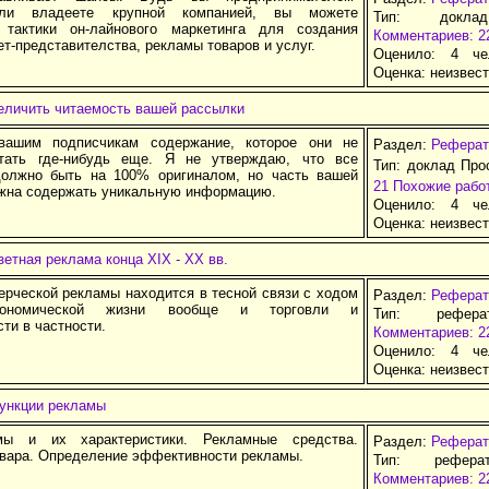
или владеете крупной компанией, вы можете
Тип: докла
 тактики он-лайнового маркетинга для создания
Комментариев: 2
ет-представителства, рекламы товаров и услуг.
Оценило: 4 че
Оценка:
неизвес
величить читаемость вашей рассылки
вашим подписчикам содержание, которое они не
Раздел:
Реферат
итать где-нибудь еще. Я не утверждаю, что все
Тип: доклад Про
олжно быть на 100% оригиналом, но часть вашей
21
Похожие рабо
жна содержать уникальную информацию.
Оценило: 4 че
Оценка:
неизвес
зетная реклама конца XIX - XX вв.
ерческой рекламы находится в тесной связи с ходом
Раздел:
Реферат
кономической жизни вообще и торговли и
Тип: рефер
ти в частности.
Комментариев: 2
Оценило: 4 че
Оценка:
неизвес
ункции рекламы
ы и их характеристики. Рекламные средства.
Раздел:
Реферат
овара. Определение эффективности рекламы.
Тип: рефера
Комментариев: 2