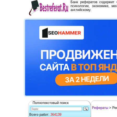
Банк рефератов содержит
психологии, экономике, ме
английскому.
Полнотекстовый поиск
Рефераты
> Ре
Всего работ:
364139