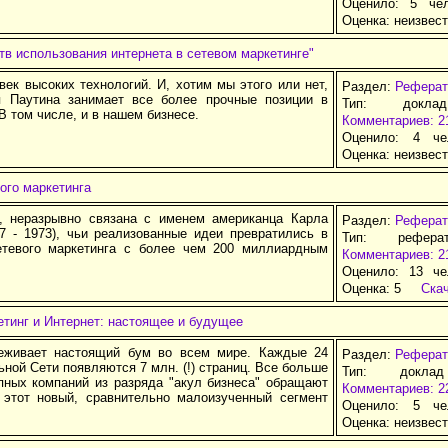
Оценило: 5 че
Оценка:
неизвес
в использования интернета в сетевом маркетинге"
 век высоких технологий. И, хотим мы этого или нет,
Раздел:
Реферат
 Паутина занимает все более прочные позиции в
Тип: докла
В том числе, и в нашем бизнесе.
Комментариев: 2
Оценило: 4 че
Оценка:
неизвес
ого маркетинга
 неразрывно связана с именем американца Карла
Раздел:
Реферат
87 - 1973), чьи реализованные идеи превратились в
Тип: рефера
тевого маркетинга с более чем 200 миллиардным
Комментариев: 2
Оценило: 13 че
Оценка:
5
Ска
тинг и Интернет: настоящее и будущее
еживает настоящий бум во всем мире. Каждые 24
Раздел:
Реферат
ьной Сети появляются 7 млн. (!) страниц. Все больше
Тип: докла
пных компаний из разряда "акул бизнеса" обращают
Комментариев: 2
 этот новый, сравнительно малоизученный сегмент
Оценило: 5 че
Оценка:
неизвес