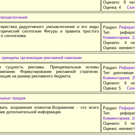
Оценило: 9 че
Оценка:
4
Ска
умозаключения
еристика дедуктивного умозаключения и его виды
Раздел:
Реферат
горический силлогизм Фигуры и правила простого
Тип: рефера
го силлогизма.
Комментариев: 2
Оценило: 4 че
Оценка:
неизвес
е принципы организации рекламной кампании
ая сущность рекламы. Принципиальные основы
Раздел:
Реферат
ампании. Формулирование рекламной стратегии.
Тип: дипломная
яющие на размер рекламного бюджета.
Комментариев: 2
Оценило: 6 че
Оценка:
5
Ска
ешных продаж
вать возражения клиентов.Возражение - это всего
Раздел:
Реферат
ние дополнительной информации.
Тип: рефера
Комментариев: 2
Оценило: 5 че
Оценка:
неизвес