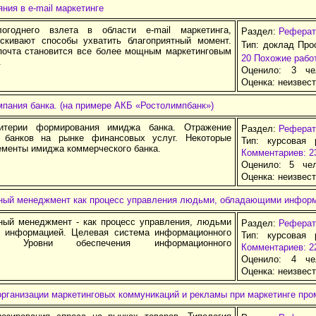
ния в e-mail маркетинге
огоднего взлета в области e-mail маркетинга,
Раздел:
Реферат
скивают способы ухватить благоприятный момент.
Тип: доклад Про
почта становится все более мощным маркетинговым
20
Похожие рабо
.
Оценило: 3 че
Оценка:
неизвес
пания банка. (на примере АКБ «Ростолимпбанк»)
итерии формирования имиджа банка. Отражение
Раздел:
Реферат
и банков на рынке финансовых услуг. Некоторые
Тип: курсовая 
ементы имиджа коммерческого банка.
Комментариев: 2
Оценило: 5 че
Оценка:
неизвес
ый менеджмент как процесс управления людьми, обладающими инфор
ый менеджмент - как процесс управления, людьми
Раздел:
Реферат
 информацией. Целевая система информационного
Тип: курсовая 
та. Уровни обеспечения информационного
Комментариев: 2
Оценило: 4 че
Оценка:
неизвес
организации маркетинговых коммуникаций и рекламы при маркетинге пр