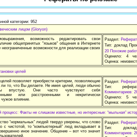
нной категории: 952
веческим лицом (Gloryon)
овыражения, возможность редактировать свои
Раздел:
Реферат
аличие общепринятых "языков" общения в Интернете
Тип: доклад Про
е неограниченные возможности для реализации своих
20
Похожие рабо
Оценило: 4 че
Оценка:
неизвес
тановки целей
 целей позволяет приобрести критерии, позволяющие
Раздел:
Реферат
 ли то, что Вы делаете. Не имея целей, люди обычно
Тип: рефер
лы впустую. Они часто чувствуют себя
Комментариев: 2
ванными или расстроенными и некритически
Оценило: 5 че
 чужое влияние.
Оценка:
неизвес
процесс: Факты не слишком известные, но интересные: “мыльная” исто
ство “нормальных” людей твердо уверены, что слово
Раздел:
Реферат
но с чистотой, то “компьютерный” люд вкладывает в
Тип: докла
овершенно иное значение. Общение – вот что значит
Комментариев: 2
льзователей.