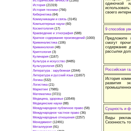
Исторические личности
(2165)
одиночкой 
История
(21319)
использовать
История техники
(766)
своего интерн
Кибернетика
(64)
Коммуникации и связь
(3145)
Компьютерные науки
(60)
Косметология
(17)
9 способов у
Краеведение и этнография
(588)
Краткое содержание произведений
(1000)
Предложите 
смогут проч
Криминалистика
(106)
содержание д
Криминология
(48)
рассылки дол
Криптология
(3)
Кулинария
(1167)
Культура и искусство
(8485)
Культурология
(537)
Российская га
Литература : зарубежная
(2044)
Литература и русский язык
(11657)
История комм
Логика
(532)
развития э
Логистика
(21)
промышленнос
Маркетинг
(7985)
Математика
(3721)
Медицина, здоровье
(10549)
Медицинские науки
(88)
Международное публичное право
(58)
Сущность и ф
Международное частное право
(36)
Международные отношения
(2257)
Виды реклам
Сезонность т
Менеджмент
(12491)
Металлургия
(91)