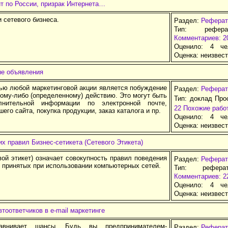
т по России, призрак Интернета…
 сетевого бизнеса.
Раздел:
Реферат
Тип: рефер
Комментариев: 2
Оценило: 4 че
Оценка:
неизвес
е объявления
ью любой маркетинговой акции является побуждение
Раздел:
Реферат
кому-либо (определенному) действию. Это могут быть
Тип: доклад Про
лнительной информации по электронной почте,
22
Похожие рабо
его сайта, покупка продукции, заказ каталога и пр.
Оценило: 4 че
Оценка:
неизвес
их правил Бизнес-сетикета (Сетевого Этикета)
вой этикет) означает совокупность правил поведения
Раздел:
Реферат
 принятых при использовании компьютерных сетей.
Тип: рефера
Комментариев: 2
Оценило: 4 че
Оценка:
неизвес
тоответчиков в e-mail маркетинге
авнивает шансы. Будь вы предпринимателем-
Раздел:
Реферат