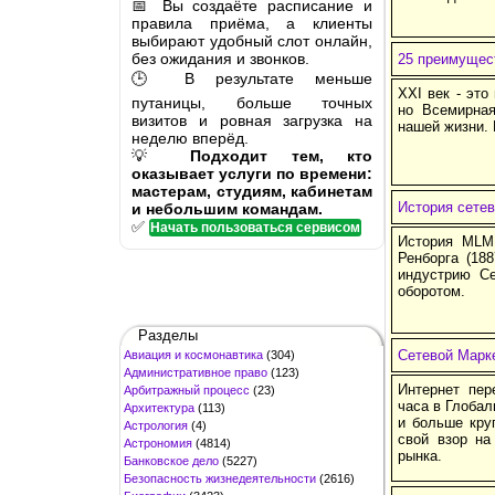
📅 Вы создаёте расписание и
правила приёма, а клиенты
выбирают удобный слот онлайн,
без ожидания и звонков.
25 преимущест
🕒 В результате меньше
XXI век - это
путаницы, больше точных
но Всемирная
визитов и ровная загрузка на
нашей жизни. 
неделю вперёд.
💡
Подходит тем, кто
оказывает услуги по времени:
мастерам, студиям, кабинетам
История сетев
и небольшим командам.
✅
Начать пользоваться сервисом
История MLM,
Ренборга (18
индустрию Се
оборотом.
Разделы
Сетевой Марке
Авиация и космонавтика
(304)
Административное право
(123)
Интернет пер
Арбитражный процесс
(23)
часа в Глобал
Архитектура
(113)
и больше кру
Астрология
(4)
свой взор на
Астрономия
(4814)
рынка.
Банковское дело
(5227)
Безопасность жизнедеятельности
(2616)