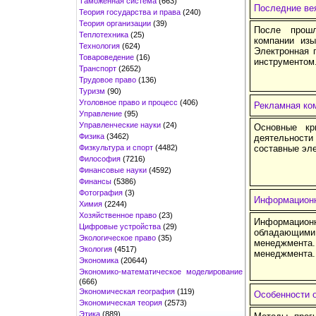
Таможенная система
(663)
Последние вея
Теория государства и права
(240)
Теория организации
(39)
После прошл
Теплотехника
(25)
компании изы
Технология
(624)
Электронная 
Товароведение
(16)
инструментом
Транспорт
(2652)
Трудовое право
(136)
Туризм
(90)
Уголовное право и процесс
(406)
Рекламная ком
Управление
(95)
Управленческие науки
(24)
Основные кр
Физика
(3462)
деятельност
Физкультура и спорт
(4482)
составные эл
Философия
(7216)
Финансовые науки
(4592)
Финансы
(5386)
Фотография
(3)
Информационн
Химия
(2244)
Хозяйственное право
(23)
Информационн
Цифровые устройства
(29)
обладающими
Экологическое право
(35)
менеджмен
Экология
(4517)
менеджмента.
Экономика
(20644)
Экономико-математическое моделирование
(666)
Экономическая география
(119)
Особенности 
Экономическая теория
(2573)
Этика
(889)