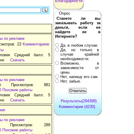
Благодарности
Опрос
Станете ли вы
заказывать работу за
деньги, если не
найдете ее в
Интернете?
ы по рекламе
смотров: 23
Комментариев:
Да, в любом случае.
ты
Да, но только в
случае крайней
ловек Средний балл: 5
необходимости.
тно
Скачать
Возможно, в
зависимости от
цены.
Нет, напишу его сам.
ы по рекламе
Нет, забью.
ат Просмотров: 881
0
Похожие работы
ловек Средний балл: 5
тно
Скачать
Результаты(294399)
Комментарии (4230)
рия
ы по рекламе
д Просмотров: 289
0
Похожие работы