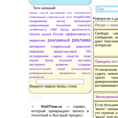
Теги названий
прием
способ
российский
сеть
потребитель
воздействие
информация
современный
текст
Рефератов в да
продвижение
метод
организация
Ресурс с чело
коммуникация
технология
стратегия
особенность
СМИ
брэнд
деятельность
Свобода сам
эффективность
бизнес
рынок
Россия
сообщения, н
реклама
рекламный
маркетинг
дают поистин
интересов.
интернет
социальный
кампания
компания
маркетинговый
PR
исследование
оценка
средство
товар
анализ
бренд
основной
выставка
Принципы пос
инструмент
развитие
создание
психологический
новый
использование
Установление
информационный
предприятие
пресса
судить, важно
разработка
тратят си
деморализо
воспринимают
Введите первые буквы слова
Эволюционный 
Реклама
Если большин
✨
VisitTime.ru
— сервис,
“мыло” связа
который превращает запись в
это понятие с
понятный и быстрый процесс.
“мыло” для по