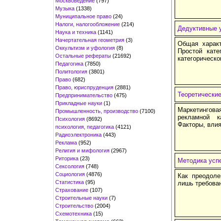
Москвоведение
(797)
Музыка
(1338)
Муниципальное право
(24)
Налоги, налогообложение
(214)
Дедуктивные 
Наука и техника
(1141)
Начертательная геометрия
(3)
Общая характ
Оккультизм и уфология
(8)
Простой кате
Остальные рефераты
(21692)
категорическо
Педагогика
(7850)
Политология
(3801)
Право
(682)
Право, юриспруденция
(2881)
Теоретически
Предпринимательство
(475)
Прикладные науки
(1)
Маркетингов
Промышленность, производство
(7100)
рекламной к
Психология
(8692)
Факторы, вли
психология, педагогика
(4121)
Радиоэлектроника
(443)
Реклама
(952)
Религия и мифология
(2967)
Риторика
(23)
Методика усп
Сексология
(748)
Социология
(4876)
Как преодоле
Статистика
(95)
лишь требова
Страхование
(107)
Строительные науки
(7)
Строительство
(2004)
Схемотехника
(15)