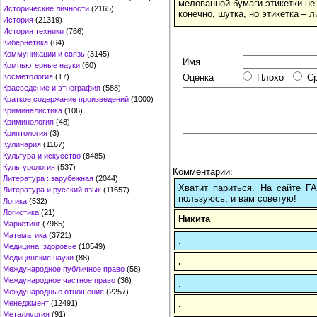
мелованной бумаги этикетки не
Исторические личности
(2165)
конечно, шутка, но этикетка – 
История
(21319)
История техники
(766)
Кибернетика
(64)
Коммуникации и связь
(3145)
Имя
Компьютерные науки
(60)
Оценка
Плохо
С
Косметология
(17)
Краеведение и этнография
(588)
Краткое содержание произведений
(1000)
Криминалистика
(106)
Криминология
(48)
Криптология
(3)
Кулинария
(1167)
Культура и искусство
(8485)
Культурология
(537)
Комментарии:
Литература : зарубежная
(2044)
Хватит париться. На сайте 
Литература и русский язык
(11657)
пользуюсь, и вам советую!
Логика
(532)
Логистика
(21)
Никита
Маркетинг
(7985)
Математика
(3721)
.
Медицина, здоровье
(10549)
Медицинские науки
(88)
.
Международное публичное право
(58)
Международное частное право
(36)
.
Международные отношения
(2257)
.
Менеджмент
(12491)
Металлургия
(91)