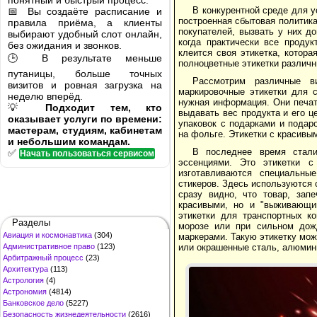
понятный и быстрый процесс.
В конкурентной среде для 
📅 Вы создаёте расписание и
построенная сбытовая политика
правила приёма, а клиенты
покупателей, вызвать у них д
выбирают удобный слот онлайн,
когда практически все проду
без ожидания и звонков.
клеится своя этикетка, котор
🕒 В результате меньше
полноцветные этикетки различн
путаницы, больше точных
Рассмотрим различные в
визитов и ровная загрузка на
маркировочные этикетки для 
неделю вперёд.
нужная информация. Они печат
💡
Подходит тем, кто
выдавать вес продукта и его ц
оказывает услуги по времени:
упаковок с подарками и подар
мастерам, студиям, кабинетам
на фольге. Этикетки с красивы
и небольшим командам.
В последнее время стали
✅
Начать пользоваться сервисом
эссенциями. Это этикетки с
изготавливаются специальны
стикеров. Здесь используются 
сразу видно, что товар, запе
красивыми, но и "выживающи
этикетки для транспортных к
Разделы
морозе или при сильном дож
Авиация и космонавтика
(304)
маркерами. Такую этикетку мож
Административное право
(123)
или окрашенные сталь, алюмин
Арбитражный процесс
(23)
Архитектура
(113)
Астрология
(4)
Астрономия
(4814)
Банковское дело
(5227)
Безопасность жизнедеятельности
(2616)