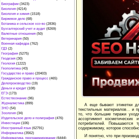
Биографии
(3423)
Биология
(4214)
Биология и химия
(1518)
Биржевое дело
(68)
Ботаника и сельское хоз-во
(2836)
Бухгалтерский учет и аудит
(8269)
Валютные отношения
(50)
Ветеринария
(50)
Военная кафедра
(762)
ГДЗ
(2)
География
(5275)
Геодезия
(30)
Геология
(1222)
Геополитика
(43)
Государство и право
(20403)
Гражданское право и процесс
(465)
Делопроизводство
(19)
Деньги и кредит
(108)
ЕГЭ
(173)
Естествознание
(96)
Журналистика
(899)
А еще бывают этикетки дл
ЗНО
(54)
текстильных материалов… и пр
Зоология
(34)
то, что большие тиражи уход
Издательское дело и полиграфия
(476)
ассортимент косметических 
Инвестиции
(106)
потребителей. Повышаются т
содержимому, которое способно
Иностранный язык
(62791)
Информатика
(3562)
И понятно, что при произво
Информатика, программирование
(6444)