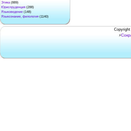
Этика
(889)
Юриспруденция
(288)
Языковедение
(148)
Языкознание, филология
(1140)
Copyright
Сокр
⚡