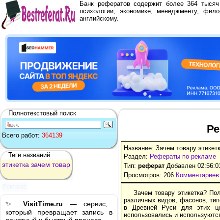
Банк рефератов содержит более 364 тыся
психологии, экономике, менеджменту, фило
английскому.
Полнотекстовый поиск
Ре
Всего работ:
364139
Название: Зачем товару этикет
Теги названий
Раздел:
Рефераты по рекламе
этикетка
зачем
товар
Тип:
реферат
Добавлен 02:56:0
Просмотров: 206
Комментариев:
Реклама
Зачем товару этикетка? По
различных видов, фасонов, типо
✨
VisitTime.ru
— сервис,
в Древней Руси для этих це
который превращает запись в
использовались и используютс