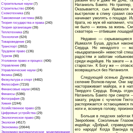
рабыня его и даже не дочь, т
Строительные науки
(7)
Натаниэль Бампо. Но траппер,
Строительство
(2004)
Оказывается, сын Ишмаэля к
Схемотехника
(15)
выстрелом в спину сразил свое
начинает умолять о пощаде. И
Таможенная система
(663)
брата, но муж ей напомнил, что
Теория государства и права
(240)
не было — жизнь за жизнь. См
Теория организации
(39)
скваттера — отбившее лошадей
Теплотехника
(25)
Технология
(624)
Недавно — скрывающиеся 
Товароведение
(16)
Ишмаэля Буша, друзья наконе
Транспорт
(2652)
Сердца. Но ненадолго — ма
Трудовое право
(136)
«выцарапанной» невестой спеш
Туризм
(90)
радостям и заботам «обыкнов
Уголовное право и процесс
(406)
среди индейцев. На закате — а
старости». К Богу же — отовс
Управление
(95)
возвращаться без Натаниэля.
Управленческие науки
(24)
Физика
(3462)
Следующей осенью Дункан
Физкультура и спорт
(4482)
селение Волков-пауни. Они за
Философия
(7216)
настораживает майора, и в на
Финансовые науки
(4592)
Твердого Сердца. Вождь отдел
Финансы
(5386)
Натаниэль Бампо при смерти —
Фотография
(3)
закату, рядом с чучелом Гект
Химия
(2244)
распоряжается остающимися по
Хозяйственное право
(23)
ноги и, вскинув голову, произн
Цифровые устройства
(29)
Больше в людских заботах 
Экологическое право
(35)
Зверобоем, Соколиным Глазо
Экология
(4517)
индейца: «Добрый, справедлив
Экономика
(20644)
его народа! Когда Ваконда п
Экономико-математическое моделирование