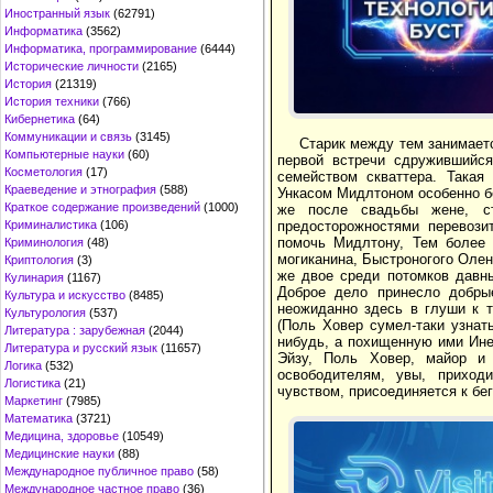
Иностранный язык
(62791)
Информатика
(3562)
Информатика, программирование
(6444)
Исторические личности
(2165)
История
(21319)
История техники
(766)
Кибернетика
(64)
Коммуникации и связь
(3145)
Старик между тем занимает
Компьютерные науки
(60)
первой встречи сдружившийся
Косметология
(17)
семейством скваттера. Такая
Краеведение и этнография
(588)
Ункасом Мидлтоном особенно бе
Краткое содержание произведений
(1000)
же после свадьбы жене, ст
предосторожностями перевоз
Криминалистика
(106)
помочь Мидлтону, Тем более 
Криминология
(48)
могиканина, Быстроногого Олен
Криптология
(3)
же двое среди потомков давн
Кулинария
(1167)
Доброе дело принесло добры
Культура и искусство
(8485)
неожиданно здесь в глуши к 
Культурология
(537)
(Поль Ховер сумел-таки узнат
Литература : зарубежная
(2044)
нибудь, а похищенную ими Ине
Литература и русский язык
(11657)
Эйзу, Поль Ховер, майор и
Логика
(532)
освободителям, увы, приход
Логистика
(21)
чувством, присоединяется к бе
Маркетинг
(7985)
Математика
(3721)
Медицина, здоровье
(10549)
Медицинские науки
(88)
Международное публичное право
(58)
Международное частное право
(36)