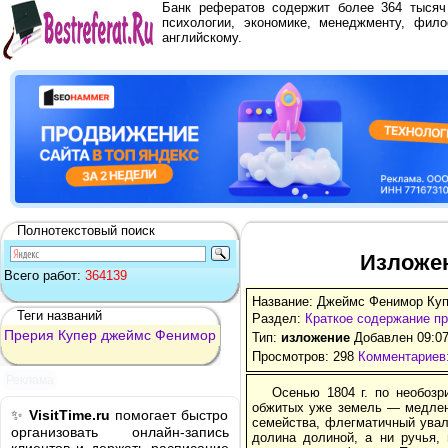
Банк рефератов содержит более 364 тыся
психологии, экономике, менеджменту, фило
английскому.
Полнотекстовый поиск
Изложен
Всего работ:
364139
Название: Джеймс Фенимор Куп
Теги названий
Раздел:
Краткое содержание п
Прерия
Купер
джеймс
Фенимор
Тип:
изложение
Добавлен 09:07
Просмотров: 298
Комментариев:
Реклама
Осенью 1804 г. по необоз
обжитых уже земель — медленн
✨
VisitTime.ru
помогает быстро
семейства, флегматичный ува
организовать онлайн-запись
долина долиной, а ни ручья,