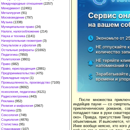
Международные отношения
(2257)
Менеджмент
(12491)
Металлургия
(91)
Москвоведение
(797)
Музыка
(1338)
Муниципальное право
(24)
Налоги, налогообложение
(214)
Наука и техника
(1141)
Начертательная геометрия
(3)
Оккультизм и уфология
(8)
Остальные рефераты
(21692)
Педагогика
(7850)
Политология
(3801)
Право
(682)
Право, юриспруденция
(2881)
Предпринимательство
(475)
Прикладные науки
(1)
Промышленность, производство
(7100)
Психология
(8692)
психология, педагогика
(4121)
Радиоэлектроника
(443)
После множества приключ
Реклама
(952)
индейцев пауни — со смертель
Религия и мифология
(2967)
приключенческих романов, со
Риторика
(23)
попадают-таки в руки скваттер
Сексология
(748)
око». Правда, присутствие Тв
Социология
(4876)
объективным. И выясняется, чт
Статистика
(95)
Инее вообще неясно, кто кого
Страхование
(107)