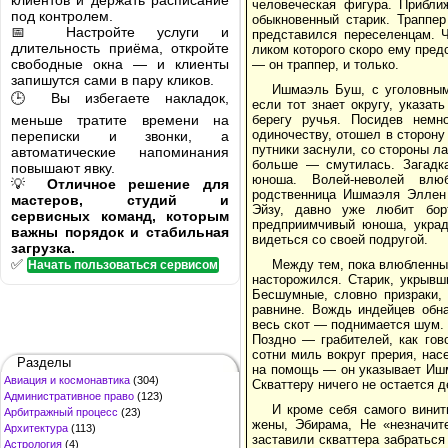
клиентов и держать расписание
человеческая фигура. Прибли
под контролем.
обыкновенный старик. Траппе
📅 Настройте услуги и
представился переселенцам. Ч
длительность приёма, откройте
ликом которого скоро ему пред
свободные окна — и клиенты
— он траппер, и только.
запишутся сами в пару кликов.
Ишмаэль Буш, с уголовным
🕒 Вы избегаете накладок,
если тот знает округу, указа
меньше тратите времени на
берегу ручья. Посидев немн
одиночеству, отошел в сторону
переписки и звонки, а
путники заснули, со стороны л
автоматические напоминания
больше — смутилась. Загадка
повышают явку.
юноша. Волей-неволей влюб
💡
Отличное решение для
родственница Ишмаэля Эллен 
мастеров, студий и
Эйзу, давно уже любит бор
сервисных команд, которым
предприимчивый юноша, украд
важны порядок и стабильная
видеться со своей подругой.
загрузка.
✅
Между тем, пока влюбленные 
Начать пользоваться сервисом
насторожился. Старик, укрывш
Бесшумные, словно призраки,
равнине. Вождь индейцев обна
весь скот — поднимается шум.
Поздно — грабителей, как гов
сотни миль вокруг прерия, на
Разделы
на помощь — он указывает Ишм
Авиация и космонавтика
(304)
Скваттеру ничего не остается д
Административное право
(123)
И кроме себя самого вини
Арбитражный процесс
(23)
жены, Эбирама, Не «незначит
Архитектура
(113)
заставили скваттера забратьс
Астрология
(4)