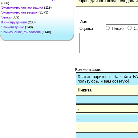
справедливого вождя бледноли
(666)
Экономическая география
(119)
Экономическая теория
(2573)
Этика
(889)
Имя
Юриспруденция
(288)
Языковедение
(148)
Оценка
Плохо
С
Языкознание, филология
(1140)
Комментарии:
Хватит париться. На сайте 
пользуюсь, и вам советую!
Никита
.
.
.
.
.