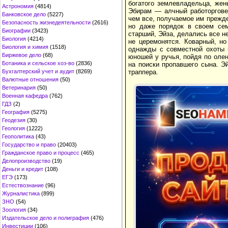
богатого землевладельца, жен
Астрономия
(4814)
Эбирам — алчный работоргове
Банковское дело
(5227)
чем все, получаемое им прежде
Безопасность жизнедеятельности
(2616)
но даже порядок в своем сем
Биографии
(3423)
старший, Эйза, делались все не
Биология
(4214)
не церемонятся. Коварный, н
Биология и химия
(1518)
однажды с совместной охоты 
Биржевое дело
(68)
юношей у ручья, пойдя по оле
Ботаника и сельское хоз-во
(2836)
на поиски пропавшего сына. Эй
Бухгалтерский учет и аудит
(8269)
траппера.
Валютные отношения
(50)
Ветеринария
(50)
Военная кафедра
(762)
ГДЗ
(2)
География
(5275)
Геодезия
(30)
Геология
(1222)
Геополитика
(43)
Государство и право
(20403)
Гражданское право и процесс
(465)
Делопроизводство
(19)
Деньги и кредит
(108)
ЕГЭ
(173)
Естествознание
(96)
Журналистика
(899)
ЗНО
(54)
Зоология
(34)
Издательское дело и полиграфия
(476)
Инвестиции
(106)