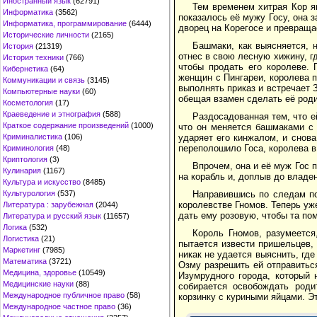
Иностранный язык
(62791)
Тем временем хитрая Кор яв
Информатика
(3562)
показалось её мужу Госу, она з
Информатика, программирование
(6444)
дворец на Корегосе и превращае
Исторические личности
(2165)
Башмаки, как выясняется, 
История
(21319)
отнес в свою лесную хижину, г
История техники
(766)
чтобы продать его королеве.
Кибернетика
(64)
женщин с Пингареи, королева п
Коммуникации и связь
(3145)
выполнять приказ и встречает 
Компьютерные науки
(60)
обещая взамен сделать её род
Косметология
(17)
Краеведение и этнография
(588)
Раздосадованная тем, что ей
Краткое содержание произведений
(1000)
что он меняется башмаками с 
Криминалистика
(106)
ударяет его кинжалом, и снова
переполошило Госа, королева в
Криминология
(48)
Криптология
(3)
Впрочем, она и её муж Гос 
Кулинария
(1167)
на корабль и, доплыв до владе
Культура и искусство
(8485)
Культурология
(537)
Направившись по следам по
королевстве Гномов. Теперь уж
Литература : зарубежная
(2044)
дать ему розовую, чтобы та по
Литература и русский язык
(11657)
Логика
(532)
Король Гномов, разумеетс
Логистика
(21)
пытается извести пришельцев, 
Маркетинг
(7985)
никак не удается выяснить, где
Математика
(3721)
Озму разрешить ей отправиться
Медицина, здоровье
(10549)
Изумрудного города, который 
Медицинские науки
(88)
собирается освобождать роди
Международное публичное право
(58)
корзинку с куриными яйцами. Эт
Международное частное право
(36)