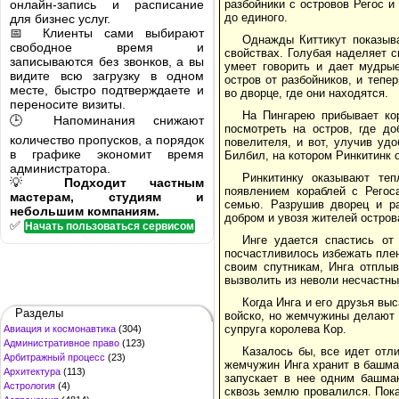
онлайн-запись и расписание
разбойники с островов Регос и 
до единого.
для бизнес услуг.
📅 Клиенты сами выбирают
Однажды Киттикут показыв
свободное время и
свойствах. Голубая наделяет с
записываются без звонков, а вы
умеет говорить и дает мудры
видите всю загрузку в одном
остров от разбойников, и теп
месте, быстро подтверждаете и
во дворце, где они находятся.
переносите визиты.
На Пингарею прибывает ко
🕒 Напоминания снижают
посмотреть на остров, где д
количество пропусков, а порядок
повелителя, и вот, улучив уд
в графике экономит время
Билбил, на котором Ринкитинк 
администратора.
Ринкитинку оказывают те
💡
Подходит частным
появлением кораблей с Регос
мастерам, студиям и
семью. Разрушив дворец и ра
небольшим компаниям.
добром и увозя жителей остров
✅
Начать пользоваться сервисом
Инге удается спастись от
посчастливилось избежать плен
своим спутникам, Инга отплыв
вызволить из неволи несчастны
Когда Инга и его друзья вы
Разделы
войско, но жемчужины делают с
супруга королева Кор.
Авиация и космонавтика
(304)
Административное право
(123)
Казалось бы, все идет отл
Арбитражный процесс
(23)
жемчужин Инга хранит в башма
Архитектура
(113)
запускает в нее одним башмак
Астрология
(4)
сквозь землю провалился. Пока