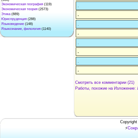
Экономическая география
(119)
.
Экономическая теория
(2573)
Этика
(889)
.
Юриспруденция
(288)
.
Языковедение
(148)
Языкознание, филология
(1140)
.
.
.
.
.
Смотреть все комментарии (21)
Работы, похожие на Изложение: 
Copyright
Сокр
⚡