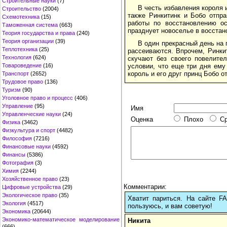
Строительные науки
(7)
В честь избавления короля и
Строительство
(2004)
также Ринкитинк и Бобо отпр
Схемотехника
(15)
работы по восстановлению ос
Таможенная система
(663)
празднует новоселье в восстан
Теория государства и права
(240)
Теория организации
(39)
В один прекрасный день на 
Теплотехника
(25)
рассеиваются. Впрочем, Ринки
Технология
(624)
скучают без своего повелите
условии, что еще три дня ему
Товароведение
(16)
король и его друг принц Бобо о
Транспорт
(2652)
Трудовое право
(136)
Туризм
(90)
Уголовное право и процесс
(406)
Управление
(95)
Имя
Управленческие науки
(24)
Оценка
Плохо
С
Физика
(3462)
Физкультура и спорт
(4482)
Философия
(7216)
Финансовые науки
(4592)
Финансы
(5386)
Фотография
(3)
Химия
(2244)
Хозяйственное право
(23)
Комментарии:
Цифровые устройства
(29)
Экологическое право
(35)
Хватит париться. На сайте 
Экология
(4517)
пользуюсь, и вам советую!
Экономика
(20644)
Экономико-математическое моделирование
Никита
(666)