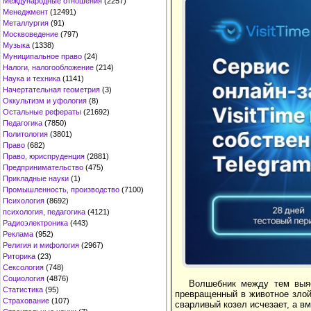
Международные отношения
(2257)
Менеджмент
(12491)
Металлургия
(91)
Москвоведение
(797)
Музыка
(1338)
Муниципальное право
(24)
Налоги, налогообложение
(214)
Наука и техника
(1141)
Начертательная геометрия
(3)
Оккультизм и уфология
(8)
Остальные рефераты
(21692)
Педагогика
(7850)
Политология
(3801)
Право
(682)
Право, юриспруденция
(2881)
Предпринимательство
(475)
Прикладные науки
(1)
Промышленность, производство
(7100)
Психология
(8692)
психология, педагогика
(4121)
Радиоэлектроника
(443)
Реклама
(952)
Религия и мифология
(2967)
Риторика
(23)
Сексология
(748)
Социология
(4876)
Волшебник между тем выяс
Статистика
(95)
превращенный в животное злой
Страхование
(107)
сварливый козел исчезает, а в