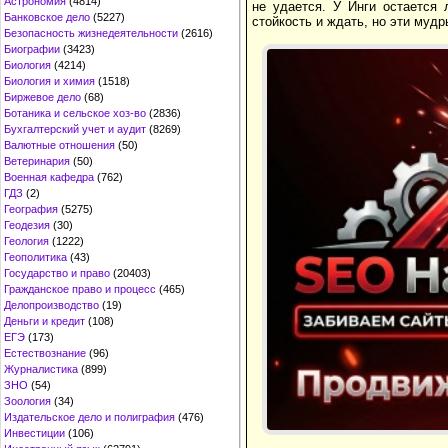
Астрономия
(4814)
не удается. У Инги остается 
Банковское дело
(5227)
стойкость и ждать, но эти муд
Безопасность жизнедеятельности
(2616)
Биографии
(3423)
Биология
(4214)
Биология и химия
(1518)
Биржевое дело
(68)
Ботаника и сельское хоз-во
(2836)
Бухгалтерский учет и аудит
(8269)
Валютные отношения
(50)
Ветеринария
(50)
Военная кафедра
(762)
ГДЗ
(2)
География
(5275)
Геодезия
(30)
Геология
(1222)
Геополитика
(43)
Государство и право
(20403)
Гражданское право и процесс
(465)
Делопроизводство
(19)
Деньги и кредит
(108)
ЕГЭ
(173)
Естествознание
(96)
Журналистика
(899)
ЗНО
(54)
Зоология
(34)
Издательское дело и полиграфия
(476)
Инвестиции
(106)