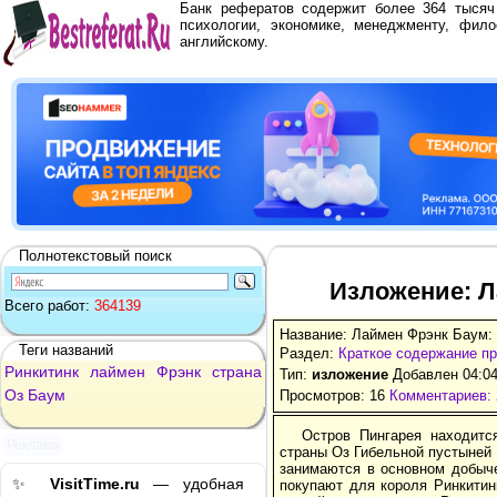
Банк рефератов содержит более 364 тыся
психологии, экономике, менеджменту, фило
английскому.
Полнотекстовый поиск
Изложение: Л
Всего работ:
364139
Название: Лаймен Фрэнк Баум: 
Теги названий
Раздел:
Краткое содержание п
Ринкитинк
лаймен
Фрэнк
страна
Тип:
изложение
Добавлен 04:04
Оз
Баум
Просмотров: 16
Комментариев: 
Остров Пингарея находитс
Реклама
страны Оз Гибельной пустыней 
занимаются в основном добыче
✨
VisitTime.ru
— удобная
покупают для короля Ринкитин