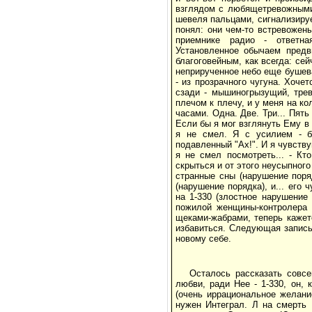
взглядом с любящетревожными,
шевеля пальцами, сигнализирует
понял: они чем-то встревожены
приемнике радио - ответна
Установленное обычаем предв
благоговейным, как всегда: се
неприрученное небо еще бушева
- из прозрачного чугуна. Хоче
сзади - мышиногрызущий, трев
плечом к плечу, и у меня на ко
часами. Одна. Две. Три... Пять
Если бы я мог взглянуть Ему в 
я не смел. Я с усилием - б
подавленный "Ах!". И я чувству
я не смел посмотреть... - Кт
скрыться и от этого неусыпного
странные сны (нарушение поря
(нарушение порядка), и... его
на 1-330 (злостное нарушение
пожилой женщины-контролера 
щеками-жабрами, теперь кажетс
избавиться. Следующая запись 
новому себе.
Осталось рассказать совсе
любви, ради Нее - 1-330, он,
(очень иррациональное желани
нужен Интеграл. Л на смерть 