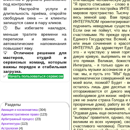
под контролем.
"Я просто списываю - слово в 
📅 Настройте услуги и
заканчивается постройка ИНТЕ
мировое пространство. Тысячу
длительность приёма, откройте
весь земной шар. Вам предс
свободные окна — и клиенты
ИНТЕГРАЛОМ проинтегрировать 
запишутся сами в пару кликов.
подчинить неведомые существа
🕒 Вы избегаете накладок,
Если они не поймут, что мы 
меньше тратите времени на
счастливыми. Но прежде оруж
переписки и звонки, а
Единого Государства: Всякий, 
автоматические напоминания
или иные сочинения о красот
ИНТЕГРАЛ. Да здравствует Еди
повышают явку.
это - и чувствую: у меня горя
💡
Отличное решение для
дикую кривую, выпрямить ее по
мастеров, студий и
это прямая. Великая, божест
сервисных команд, которым
Интеграла, - я только один и
важны порядок и стабильная
создать музыки ассонансов и р
загрузка.
так: мы, и пусть это "МЫ" буд
✅
Начать пользоваться сервисом
математически совершенной жиз
моей воли, поэмой? Будет - 
осталось лишь две десятых п
отгораживаются от дикого м
необходимое для жизни: нефтя
уже не знали страха Голода и 
прозрачные дома), работу во 
Разделы
от неминуемого вымирания, 
Авиация и космонавтика
(304)
Отдавая дань еще окончательн
Административное право
(123)
"выборы" правителя, однако, 
Арбитражный процесс
(23)
великим из всех нумеров), св
Архитектура
(113)
счастливого человека). Поэт
Астрология
(4)