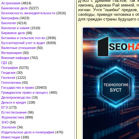
Д-503 с древней Пасхой, так 
Астрономия
(4814)
наконец, дарован Рай земной, п
Банковское дело
(5227)
изгнан. Учтя "ошибки" предков
Безопасность жизнедеятельности
(2616)
свободы, приведя человека к о
Биографии
(3423)
для граждан страны будущего с
Биология
(4214)
Биология и химия
(1518)
Биржевое дело
(68)
Ботаника и сельское хоз-во
(2836)
Бухгалтерский учет и аудит
(8269)
Валютные отношения
(50)
Ветеринария
(50)
Военная кафедра
(762)
ГДЗ
(2)
География
(5275)
Геодезия
(30)
Геология
(1222)
Геополитика
(43)
Государство и право
(20403)
Гражданское право и процесс
(465)
Делопроизводство
(19)
Деньги и кредит
(108)
ЕГЭ
(173)
Естествознание
(96)
Журналистика
(899)
ЗНО
(54)
Зоология
(34)
Издательское дело и полиграфия
(476)
Инвестиции
(106)