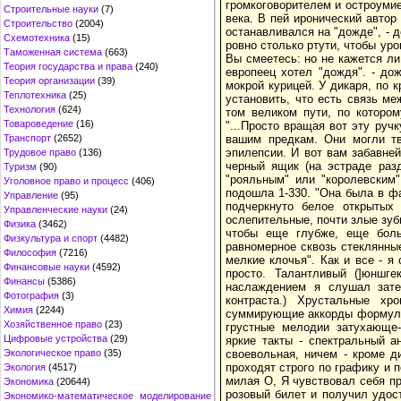
громкоговорителем и остроумие
Строительные науки
(7)
века. В пей иронический автор
Строительство
(2004)
останавливался на "дожде", - 
Схемотехника
(15)
ровно столько ртути, чтобы уро
Таможенная система
(663)
Вы смеетесь: но не кажется ли 
Теория государства и права
(240)
европеец хотел "дождя". - до
Теория организации
(39)
мокрой курицей. У дикаря, по к
Теплотехника
(25)
установить, что есть связь м
Технология
(624)
том великом пути, по котором
Товароведение
(16)
"...Просто вращая вот эту руч
Транспорт
(2652)
вашим предкам. Они могли тв
эпилепсии. И вот вам забавней
Трудовое право
(136)
черный ящик (на эстраде раз
Туризм
(90)
"рояльным" или "королевским"
Уголовное право и процесс
(406)
подошла 1-330. "Она была в ф
Управление
(95)
подчеркнуто белое открытых
Управленческие науки
(24)
ослепительные, почти злые зубы
Физика
(3462)
чтобы еще глубже, еще боль
Физкультура и спорт
(4482)
равномерное сквозь стеклянные
Философия
(7216)
мелкие клочья". Как и все - 
Финансовые науки
(4592)
просто. Талантливый (]юншг
Финансы
(5386)
наслаждением я слушал зате
Фотография
(3)
контраста.) Хрустальные х
Химия
(2244)
суммирующие аккорды формул Т
Хозяйственное право
(23)
грустные мелодии затухающе-
Цифровые устройства
(29)
яркие такты - спектральный а
Экологическое право
(35)
своевольная, ничем - кроме д
проходят строго по графику и 
Экология
(4517)
милая О, Я чувствовал себя пр
Экономика
(20644)
розовый билет и получил удост
Экономико-математическое моделирование