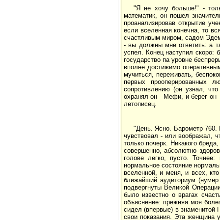
"Я не хочу больше!" - то
математик, он пошел значите
проанализировав открытие уче
если вселенная конечна, то в
счастливым миром, садом Эдема
- вы должны мне ответить: а т
успел. Конец наступил скоро:
государство па уровне беспреры
вполне достижимо оперативным
мучиться, переживать, беспоко
первых прооперированных лю
сопротивлению (он узнал, что
охранял он - Мефи, и берег он -
летописец.
"День. Ясно. Барометр 760.
чувствовал - или воображал, ч
только почерк. Никакого бреда,
совершенно, абсолютно здоров
голове легко, пусто. Точнее:
нормальное состояние нормальн
вселенной, и меня, и всех, кт
ближайший аудиториум (нумер 
подвергнуты Великой Операции
было известно о врагах счаст
объяснение: прежняя моя болез
сидел (впервые) в знаменитой 
свои показания. Эта женщина 