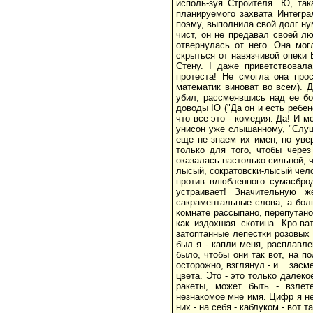
исполь-зуя Строителя. Ю, так
планируемого захвата Интегра
поэму, выполнила свой долг ну
чист, он не предавал своей лю
отвернулась от него. Она мо
скрыться от навязчивой опеки 
Стену. I даже приветствовала
протеста! Не смогла она про
математик виноват во всем). 
убил, рассмеявшись над ее бо
доводы IO ("Да он и есть ребено
что все это - комедия. Да! И м
унисон уже слышанному, "Слуш
еще не знаем их имен, но увер
только для того, чтобы через
оказалась настолько сильной, ч
лысый, сократовски-лысый челов
против влюбленного сумасбро
устраивает! Значительную 
сакраментальные слова, а боль
комнате рассыпано, перепутано
как издохшая скотина. Кро-ва
затоптанные лепестки розовых 
был я - капли меня, расплавле
было, чтобы они так вот, на п
осторожно, взглянул - и... засм
цвета. Это - это только далеко
ракеты, может быть - взлет
незнакомое мне имя. Цифр я не
них - на себя - каблуком - вот та