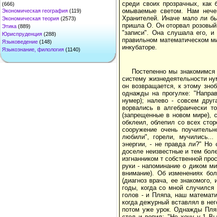
среди своих прозрачных, как 
(666)
омываемые светом. Нам нечег
Экономическая география
(119)
Хранителей. Иначе мало ли бы
Экономическая теория
(2573)
пришла О. Он оторвал розовый
Этика
(889)
"записи". Она слушала его, и
Юриспруденция
(288)
правильном математическом ми
Языковедение
(148)
инкубаторе.
Языкознание, филология
(1140)
Постепенно мы знакомимся 
систему жизнедеятельности нум
он возвращается, к этому зно
однажды на прогулке: "Направо
нумер); налево - совсем друг
ворвались в алгебраически т
(запрещенные в новом мире), 
обклеил, облепил со всех стор
сооружение очень поучительно
любили", горели, мучились...
энергии, - не правда ли?" Но
доселе неизвестные и тем бол
изгнанником т собственной прос
руки - напоминание о диком ми
внимание). Об изменениях бо
(диагноз врача, ее знакомого,
годы, когда со мной случился
голов - и Пляпа, наш математ
когда дежурный вставлял в нег
потом уже урок. Однажды Пляп
стол и вопил: "Не хочу v-1 Вы