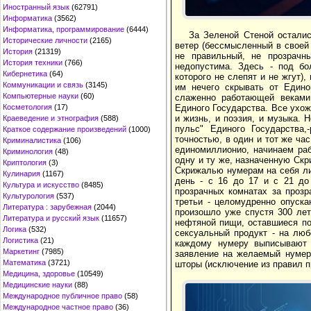
Иностранный язык
(62791)
Информатика
(3562)
Информатика, программирование
(6444)
За Зеленой Стеной остали
Исторические личности
(2165)
ветер (бессмысленный в своей 
История
(21319)
не правильный, не прозрачны
История техники
(766)
недопустима. Здесь - под бо
Кибернетика
(64)
которого не слепят и не жгут)
Коммуникации и связь
(3145)
им нечего скрывать от Едино
Компьютерные науки
(60)
слаженно работающей веками,
Единого Государства. Все ухож
Косметология
(17)
и жизнь, и поэзия, и музыка.
Краеведение и этнография
(588)
пульс" Единого Государства,
Краткое содержание произведений
(1000)
точностью, в один и тот же час
Криминалистика
(106)
единомиллионио, начинаем раб
Криминология
(48)
одну и ту же, назначенную Скр
Криптология
(3)
Скрижалью нумерам на себя ли
Кулинария
(1167)
день - с 16 до 17 и с 21 до
Культура и искусство
(8485)
прозрачных комнатах за прозр
Культурология
(537)
третьи - целомудренно опуска
Литература : зарубежная
(2044)
произошло уже спустя 300 лет
Литература и русский язык
(11657)
нефтяной пищи, оставшиеся поб
Логика
(532)
сексуальный продукт - на люб
Логистика
(21)
каждому нумеру выписывают 
Маркетинг
(7985)
заявление на желаемый нумер 
Математика
(3721)
шторы (исключение из правил п
Медицина, здоровье
(10549)
Медицинские науки
(88)
Международное публичное право
(58)
Международное частное право
(36)