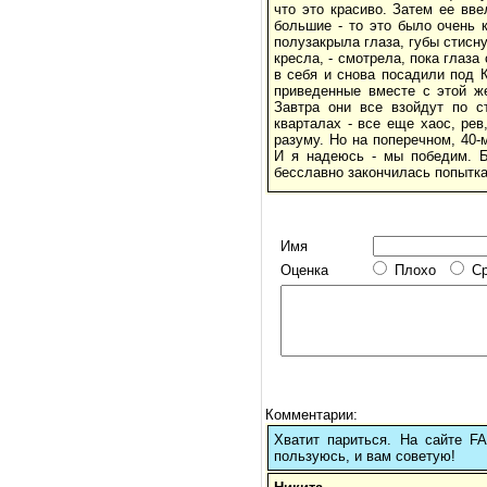
что это красиво. Затем ее вве
большие - то это было очень к
полузакрыла глаза, губы стисну
кресла, - смотрела, пока глаз
в себя и снова посадили под К
приведенные вместе с этой же
Завтра они все взойдут по с
кварталах - все еще хаос, рев
разуму. Но на поперечном, 40-
И я надеюсь - мы победим. Б
бесславно закончилась попытка
Имя
Оценка
Плохо
С
Комментарии:
Хватит париться. На сайте 
пользуюсь, и вам советую!