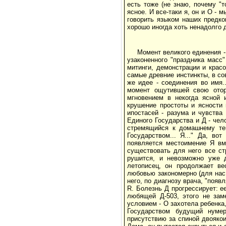
есть тоже (не знаю, почему "т
ясное. И все-таки я, он и О - 
говорить языком наших предков
хорошо иногда хоть ненадолго до
Момент великого единения -
узаконенного "праздника масс"
митинги, демонстрации и крас
самые древние инстинкты, в с
же идее - соединения во имя.
момент ощутившей свою отор
мгновением в некогда ясной 
крушение простоты и ясности 
ипостасей - разума и чувства
Единого Государства и Д - чел
стремящийся к домашнему теп
Государством... Я..." Да, во
появляется местоимение Я вм
существовать для него все ст
рушится, и невозможно уже д
летописец, он продолжает ве
любовью закономерно (для нас,
него, по диагнозу врача, "появ
R. Болезнь Д прогрессирует: е
любящей Д-503, этого не заме
условием - О захотела ребенка,
Государством будущий нуме
присутствию за спиной двояко