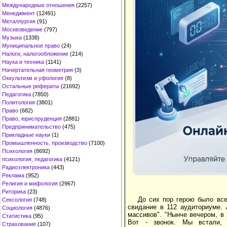
Международные отношения
(2257)
Менеджмент
(12491)
Металлургия
(91)
Москвоведение
(797)
Музыка
(1338)
Муниципальное право
(24)
Налоги, налогообложение
(214)
Наука и техника
(1141)
Начертательная геометрия
(3)
Оккультизм и уфология
(8)
Остальные рефераты
(21692)
Педагогика
(7850)
Политология
(3801)
Право
(682)
Право, юриспруденция
(2881)
Предпринимательство
(475)
Прикладные науки
(1)
Промышленность, производство
(7100)
Психология
(8692)
психология, педагогика
(4121)
Радиоэлектроника
(443)
Реклама
(952)
Религия и мифология
(2967)
Риторика
(23)
До сих пор герою было все
Сексология
(748)
свидание в 112 аудиториуме. 
Социология
(4876)
массивов". "Нынче вечером, в
Статистика
(95)
Вот - звонок. Мы встали,
Страхование
(107)