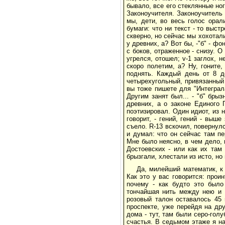
бывало, все его стеклянные н
Законоучителя. Законоучитель 
мы, дети, во весь голос орал
бумаги: что ни текст - то выст
скверно, но сейчас мы хохотали 
у древних, а? Вот бы, -"б" - ф
с боков, отраженное - снизу. О
угрелся, отошел; v-1 заглох, 
скоро полетим, а? Ну, гоните
поднять. Каждый день от 8 до
четырехугольный, привязанный 
вы тоже пишете для "Интеграла
Другим занят был... - "б" бры
древних, а о законе Единого 
поэтизировал. Один идиот, из н
говорит, - гений, гений - выше
съело. R-13 вскочил, повернулс
и думал: что он сейчас там п
Мне было неясно, в чем дело, 
Достоевских - или как их там
брызгали, хлестали из исто, но
Да, милейший математик, к
Как это у вас говорится: проин
почему - как будто это было 
тончайшая нить между нею и R
розовый талон оставалось 45 
проспекте, уже перейдя на дру
дома - тут, там были серо-гол
счастья. В седьмом этаже я на