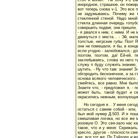
инородное, страшное, он пожира
вот теперь снова v-1. Это все 
не задумываясь. Почему же т
стеклянной стеной. Надо мной
стекла длинная очередь голуб
совершить подвиг, они пришли,
- я рвался к ним, с ними. И не
двинуться с места... - Эй, ма
толстые, негрские губы. Поэт 
они не помешали, я бы, в конце
если угодно - залюбовался,- до
поэтом, поэтом, да! Ей-ей, 
захлебываясь, слова из него та
служу п буду служить знанию, 
шутить. - Ну что там: знание! 
обгородить бесконечное, а за ст
основа всякого человеческого..
смейтесь, все равно. Мне было
Знаете что, - предложил я, - 
может быть, такой будет и се
окрасились нежным, волнующим
Но сегодня я... У меня сегод
остаться с самим собой - или,
был мой нумер Д-503. И я поше
смешливая логика, но все же 
розовую О. Это свя-зало нас ка
такое, что и у меня: Скрижаль
кресло, другое - плоскости см
же, все тот же. По Тэйлору и м