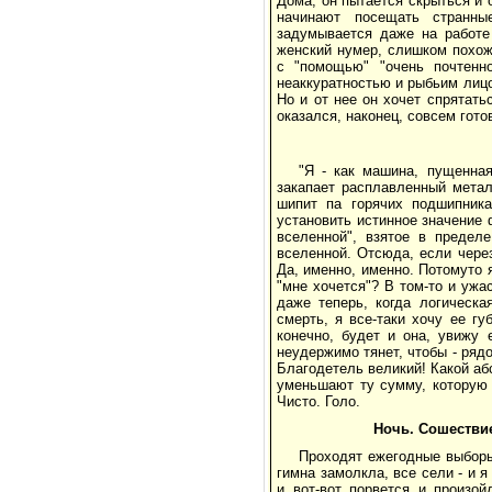
Дома, он пытается скрыться и о
начинают посещать странны
задумывается даже на работе 
женский нумер, слишком похож
с "помощью" "очень почтенн
неаккуратностью и рыбьим лицо
Но и от нее он хочет спрятать
оказался, наконец, совсем гото
"Я - как машина, пущенна
закапает расплавленный метал
шипит па горячих подшипник
установить истинное значение 
вселенной", взятое в предел
вселенной. Отсюда, если через 
Да, именно, именно. Потомуто я
"мне хочется"? В том-то и ужа
даже теперь, когда логическа
смерть, я все-таки хочу ее г
конечно, будет и она, увижу 
неудержимо тянет, чтобы - рядом
Благодетель великий! Какой абс
уменьшают ту сумму, которую 
Чисто. Голо.
Ночь. Сошествие
Проходят ежегодные выборы
гимна замолкла, все сели - и я
и вот-вот порвется и произой