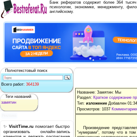
Банк рефератов содержит более 364 тыся
психологии, экономике, менеджменту, фило
английскому.
Полнотекстовый поиск
Всего работ:
364139
Название: Замятин: Мы
Теги названий
Раздел:
Краткое содержание п
замятин
Тип:
изложение
Добавлен 01:34
Просмотров: 1037
Комментариев
Реклама
✨
VisitTime.ru
помогает быстро
Произведение представляе
организовать онлайн-запись
"нумерами", потому что в том
клиентов и держать расписание
отягчающие человеческую душу 