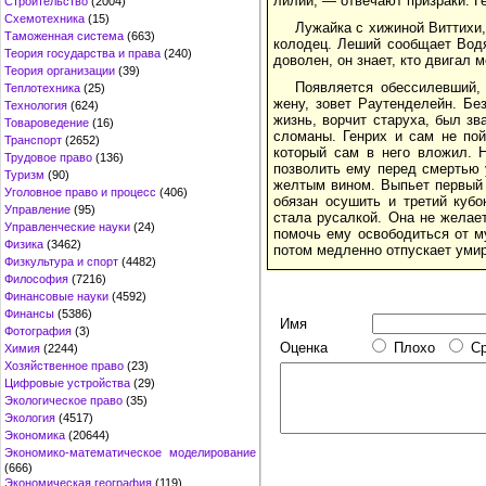
лилий, — отвечают призраки. Г
Строительство
(2004)
Схемотехника
(15)
Лужайка с хижиной Виттихи,
Таможенная система
(663)
колодец. Леший сообщает Водя
Теория государства и права
(240)
доволен, он знает, кто двигал
Теория организации
(39)
Появляется обессилевший,
Теплотехника
(25)
жену, зовет Раутенделейн. Бе
Технология
(624)
жизнь, ворчит старуха, был зв
Товароведение
(16)
сломаны. Генрих и сам не пой
Транспорт
(2652)
который сам в него вложил. Н
Трудовое право
(136)
позволить ему перед смертью 
Туризм
(90)
желтым вином. Выпьет первый 
Уголовное право и процесс
(406)
обязан осушить и третий куб
Управление
(95)
стала русалкой. Она не желае
Управленческие науки
(24)
помочь ему освободиться от му
Физика
(3462)
потом медленно отпускает уми
Физкультура и спорт
(4482)
Философия
(7216)
Финансовые науки
(4592)
Финансы
(5386)
Имя
Фотография
(3)
Оценка
Плохо
С
Химия
(2244)
Хозяйственное право
(23)
Цифровые устройства
(29)
Экологическое право
(35)
Экология
(4517)
Экономика
(20644)
Экономико-математическое моделирование
(666)
Экономическая география
(119)