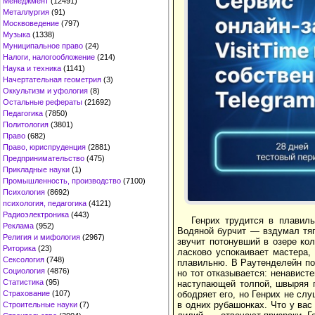
Менеджмент
(12491)
Металлургия
(91)
Москвоведение
(797)
Музыка
(1338)
Муниципальное право
(24)
Налоги, налогообложение
(214)
Наука и техника
(1141)
Начертательная геометрия
(3)
Оккультизм и уфология
(8)
Остальные рефераты
(21692)
Педагогика
(7850)
Политология
(3801)
Право
(682)
Право, юриспруденция
(2881)
Предпринимательство
(475)
Прикладные науки
(1)
Промышленность, производство
(7100)
Психология
(8692)
психология, педагогика
(4121)
Радиоэлектроника
(443)
Генрих трудится в плавиль
Реклама
(952)
Водяной бурчит — вздумал тяг
Религия и мифология
(2967)
звучит потонувший в озере ко
Риторика
(23)
ласково успокаивает мастера,
Сексология
(748)
плавильню. В Раутенделейн по
Социология
(4876)
но тот отказывается: ненавист
Статистика
(95)
наступающей толпой, швыряя 
Страхование
(107)
ободряет его, но Генрих не слу
в одних рубашонках. Что у ва
Строительные науки
(7)