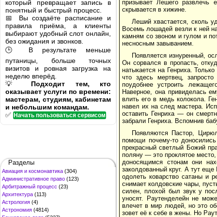
который превращает запись в
призывает Лешего развлечь е
скрывается в хижине.
понятный и быстрый процесс.
📅 Вы создаёте расписание и
Леший хвастается, сколь у
правила приёма, а клиенты
Восемь лошадей везли к ней на
выбирают удобный слот онлайн,
камням со звоном и гулом и по
без ожидания и звонков.
несносным завыванием.
🕒 В результате меньше
Появляется изнуренный, ос
путаницы, больше точных
Он сорвался в пропасть, отку
визитов и ровная загрузка на
натыкается на Генриха. Только 
неделю вперёд.
что здесь мертвец, запросто
💡
Подходит тем, кто
поудобнее устроить лежащег
оказывает услуги по времени:
Наверное, она привиделась ем
мастерам, студиям, кабинетам
влить его в медь колокола. Г
навел их на след мастера. Исп
и небольшим командам.
оставить Генриха — он смертн
✅
Начать пользоваться сервисом
забрали Генриха. Вспомнив баб
Появляются Пастор, Цирюл
помощи почему-то доносились 
прекрасный светлый Божий пра
поляну — это проклятое место, 
доносящимся стонам они нах
Разделы
заколдованный круг. А тут еще
Авиация и космонавтика
(304)
одолеть коварство сатаны и р
Административное право
(123)
снимает колдовские чары, пусть
Арбитражный процесс
(23)
силен, плохой был звук у пос
Архитектура
(113)
уносят. Раутенделейн не може
Астрология
(4)
влечет в мир людей, но это о
Астрономия
(4814)
зовет её к себе в жены. Но Ра