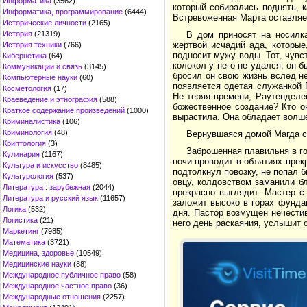
Информатика
(3562)
который собирались поднять, к
Информатика, программирование
(6444)
Встревоженная Марта оставляет
Исторические личности
(2165)
В дом приносят на носилка
История
(21319)
жертвой исчадий ада, которые
История техники
(766)
подносит мужу воды. Тот, чувс
Кибернетика
(64)
колокол у него не удался, он б
Коммуникации и связь
(3145)
бросил он свою жизнь вслед н
Компьютерные науки
(60)
появляется одетая служанкой 
Косметология
(17)
Не теряя времени, Раутенделе
Краеведение и этнография
(588)
божественное создание? Кто о
Краткое содержание произведений
(1000)
вырастила. Она обладает волше
Криминалистика
(106)
Криминология
(48)
Вернувшаяся домой Магда с
Криптология
(3)
Заброшенная плавильня в го
Кулинария
(1167)
ночи проводит в объятиях прек
Культура и искусство
(8485)
подтолкнул повозку, не попал 
Культурология
(537)
овцу, колдовством заманили бл
Литература : зарубежная
(2044)
прекрасно выглядит. Мастер с
Литература и русский язык
(11657)
заложит высоко в горах фунда
Логика
(532)
дня. Пастор возмущен нечести
Логистика
(21)
него день раскаяния, услышит о
Маркетинг
(7985)
Математика
(3721)
Медицина, здоровье
(10549)
Медицинские науки
(88)
Международное публичное право
(58)
Международное частное право
(36)
Международные отношения
(2257)