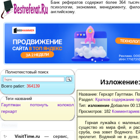
Банк рефератов содержит более 364 тыся
психологии, экономике, менеджменту, фило
английскому.
Полнотекстовый поиск
Изложение:
Всего работ:
364139
Название: Герхарт Гауптман. П
Теги названий
Раздел:
Краткое содержание п
Гауптман
потонуть
колокол
Тип:
изложение
Добавлен 00:13
герхарт
Просмотров: 182
Комментариев:
Горная лужайка с маленьк
Реклама
существо из мира фей, и рас
сруба, она зовет Водяного. Е
✨
VisitTime.ru
— сервис,
пролетит. Водяной не в духе,