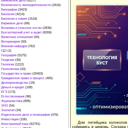
Банковское дело
(5227)
Безопасность жизнедеятельности
(2616)
Биографии
(3423)
Биология
(4214)
Биология и химия
(1518)
Биржевое дело
(68)
Ботаника и сельское хоз-во
(2836)
Бухгалтерский учет и аудит
(8269)
Валютные отношения
(50)
Ветеринария
(50)
Военная кафедра
(762)
ГДЗ
(2)
География
(5275)
Геодезия
(30)
Геология
(1222)
Геополитика
(43)
Государство и право
(20403)
Гражданское право и процесс
(465)
Делопроизводство
(19)
Деньги и кредит
(108)
ЕГЭ
(173)
Естествознание
(96)
Журналистика
(899)
ЗНО
(54)
Зоология
(34)
Издательское дело и полиграфия
(476)
Инвестиции
(106)
Дом литейщика колоколов
Иностранный язык
(62791)
собираясь в церковь. Соседка у