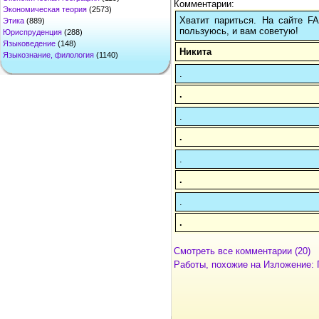
Комментарии:
Экономическая теория
(2573)
Хватит париться. На сайте 
Этика
(889)
пользуюсь, и вам советую!
Юриспруденция
(288)
Языковедение
(148)
Никита
Языкознание, филология
(1140)
.
.
.
.
.
.
.
.
Смотреть все комментарии (20)
Работы, похожие на Изложение: 