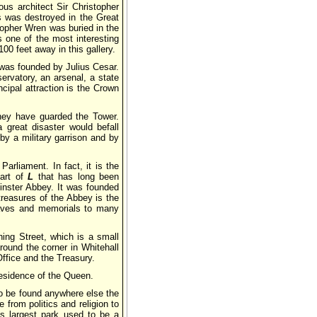
ous architect Sir Christopher
 was destroyed in the Great
stopher Wren was buried in the
s one of the most interesting
100 feet away in this gallery.
t was founded by Julius Cesar.
ervatory, an arsenal, a state
cipal attraction is the Crown
they have guarded the Tower.
great disaster would befall
by a military garrison and by
arliament. In fact, it is the
part of
L
that has long been
nster Abbey. It was founded
treasures of the Abbey is the
raves and memorials to many
ing Street, which is a small
round the corner in Whitehall
Office and the Treasury.
residence of the Queen.
 to be found anywhere else the
from politics and religion to
’s largest park used to be a