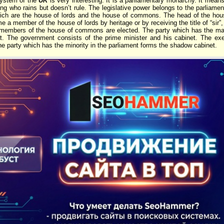
system of the
UK
is very interesting. It is a parliamentary monarchy. It means
ng who rains but doesn’t rule. The legislative power belongs to the parliamen
ch are the house of lords and the house of commons. The head of the house 
a member of the house of lords by heritage or by receiving the title of “sir”
 members of the house of commons are elected. The party which has the majo
. The government consists of the prime minister and his cabinet. The exe
e party which has the minority in the parliament forms the shadow cabinet.