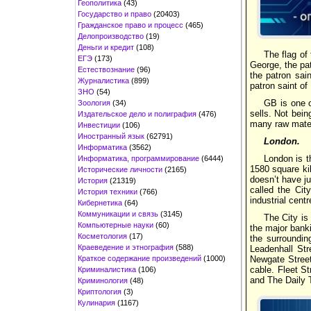
Геополитика
(43)
Государство и право
(20403)
Гражданское право и процесс
(465)
Делопроизводство
(19)
Деньги и кредит
(108)
The flag of
ЕГЭ
(173)
George, the pa
Естествознание
(96)
the patron sai
Журналистика
(899)
patron saint of
ЗНО
(54)
GB is one o
Зоология
(34)
sells. Not bein
Издательское дело и полиграфия
(476)
many raw materi
Инвестиции
(106)
Иностранный язык
(62791)
London.
Информатика
(3562)
London is t
Информатика, программирование
(6444)
1580 square ki
Исторические личности
(2165)
doesn’t have ju
История
(21319)
called the Cit
История техники
(766)
industrial cent
Кибернетика
(64)
Коммуникации и связь
(3145)
The City is
Компьютерные науки
(60)
the major bank
Косметология
(17)
the surroundin
Краеведение и этнография
(588)
Leadenhall Str
Краткое содержание произведений
(1000)
Newgate Street,
cable. Fleet S
Криминалистика
(106)
and The Daily T
Криминология
(48)
Криптология
(3)
Кулинария
(1167)