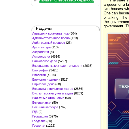
The state 
Начать пользоваться сервисом
a queen or a ki
two houses whi
One can become 
or a king. The
the government
government. Th
Разделы
Авиация и космонавтика
(304)
Административное право
(123)
Арбитражный процесс
(23)
Архитектура
(113)
Астрология
(4)
Астрономия
(4814)
Банковское дело
(5227)
Безопасность жизнедеятельности
(2616)
Биографии
(3423)
Биология
(4214)
Биология и химия
(1518)
Биржевое дело
(68)
Ботаника и сельское хоз-во
(2836)
Бухгалтерский учет и аудит
(8269)
Валютные отношения
(50)
Ветеринария
(50)
Военная кафедра
(762)
ГДЗ
(2)
География
(5275)
Геодезия
(30)
Геология
(1222)