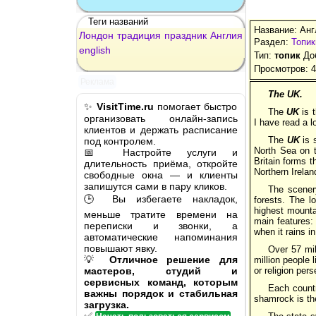
Теги названий
Название: Анг
Лондон
традиция
праздник
Англия
Раздел:
Топик
english
Тип:
топик
Доб
Просмотров: 
Реклама
The UK.
✨
VisitTime.ru
помогает быстро
The
UK
is 
организовать онлайн-запись
I have read a 
клиентов и держать расписание
The
UK
is 
под контролем.
North Sea on t
📅 Настройте услуги и
Britain forms t
длительность приёма, откройте
Northern Irela
свободные окна — и клиенты
запишутся сами в пару кликов.
The scenery
🕒 Вы избегаете накладок,
forests. The l
highest mounta
меньше тратите времени на
main features:
переписки и звонки, а
when it rains in
автоматические напоминания
повышают явку.
Over 57 mil
💡
Отличное решение для
million people 
мастеров, студий и
or religion per
сервисных команд, которым
Each countr
важны порядок и стабильная
shamrock is th
загрузка.
✅