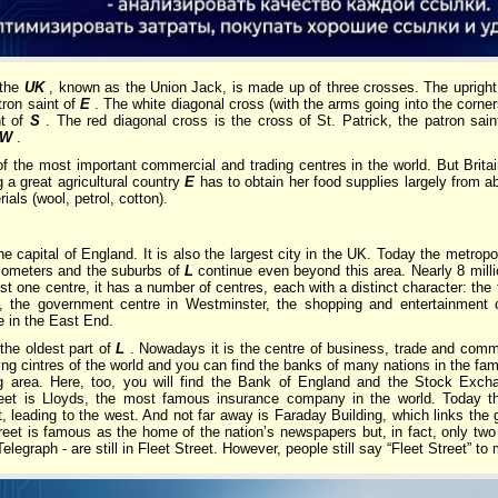
 the
UK
, known as the Union Jack, is made up of three crosses. The upright 
tron saint of
E
. The white diagonal cross (with the arms going into the corner
nt of
S
. The red diagonal cross is the cross of St. Patrick, the patron saint
W
.
f the most important commercial and trading centres in the world. But Brit
g a great agricultural country
E
has to obtain her food supplies largely from a
als (wool, petrol, cotton).
he capital of England. It is also the largest city in the UK. Today the metropo
lometers and the suburbs of
L
continue even beyond this area. Nearly 8 milli
st one centre, it has a number of centres, each with a distinct character: the
y, the government centre in Westminster, the shopping and entertainment 
re in the East End.
 the oldest part of
L
. Nowadays it is the centre of business, trade and com
ing cintres of the world and you can find the banks of many nations in the f
g area. Here, too, you will find the Bank of England and the Stock Exchang
eet is Lloyds, the most famous insurance company in the world. Today th
 leading to the west. And not far away is Faraday Building, which links the 
treet is famous as the home of the nation’s newspapers but, in fact, only tw
elegraph - are still in Fleet Street. However, people still say “Fleet Street” to