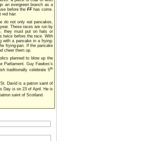
ngs an evergreen branch as a
ouse before the
FF
has come.
 red hair.
le do not only eat pancakes,
year. These races are run by
s, they must put on hats or
s twice before the race. With
g with a pancake in a frying-
he frying-pan. If the pancake
nd cheer them up.
lics planned to blow up the
he Parliament. Guy Fawkes’s
th
h traditionally celebrate 5
St. David is a patron saint of
s Day is on 23 of April. He is
atron saint of Scotland.