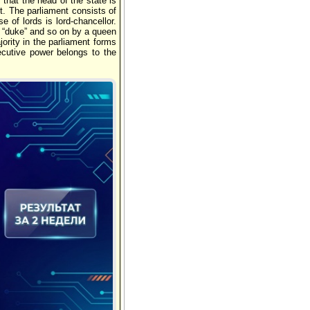
 that the head of the state is
t. The parliament consists of
of lords is lord-chancellor.
, “duke” and so on by a queen
rity in the parliament forms
cutive power belongs to the