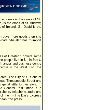
Реклама
red cross is the cross of St.
s) is the cross of St. Andrew,
 of Ireland. St. David is the
ain buys more goods then she
broad. She also has to import
lis of Greater
L
covers some
on people live in
L
. In fact
L
 financial and business centre
centre in the West End, the
merce. The City of
L
is one of
amous Threadneedle Street and
e. A little further along in
e General Post Office is in
globe by telephone, radio and
o of them - The Daily Express
 mean “the press”.