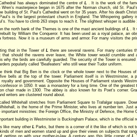
 Cathedral has always dominated the centre of
L
. It is the work of the fam
Wren’s masterpiece began in 1675 after the Norman church, old St. Paul’s
he building of St. Paul’s Cathedral went on for 35 years. After his death Chri
Paul’s is the largest protestant church in England. The Whispering gallery i
ul’s. You have to climb 263 steps to reach it. The slightest whisper is audible 
n the north bank of the Themes is one of the mast ancient buildings of
L
. I
rebuilt by William the Conqueror. It has been used as a royal palace, an obs
a fortress. Now it is a museum of arms and armor. For many visitors the prin
esting that in the Tower of
L
there are several ravens. For many centuries 
 that should the ravens ever leave, the White tower would crumble and a 
s why the birds are carefully guarded. The security of the Tower is ensured 
ers popularly called “Beafeaters” who still wear their Tudor uniform.
 think that Big Ben is the clock or the whole tower next to the Houses of P
 five bells at the top of the tower. Parliament itself is in Westminster, a 
 royalty and government. Opposite the Houses of Parliament stands Westmi
confessor in 1050. It was a monastery for a long time. One of the greatest 
on chair made in 1300. The abbey is also known for its Poet’s corner. G
nd writers are clustered round about.
called Whitehall stretches from Parliament Square to Trafalgar square. Down
Whitehall, is the home of the Prime Minister, who lives at number ten. Just a
the important ministries: the Foreign Office, the Ministry of Defence, the Home 
portant building in Westminster is Buckingham Palace, which is the official 
s like many other
L
Parks, but there is a corner of it the like of which is not
 kinds of men and women stand up and give their views on subjects that range 
f getting on with your mother-in-law. A century ago this little corner of
L