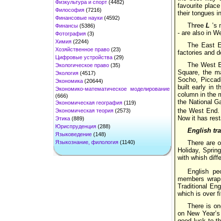
Физкультура и спорт
(4482)
favourite place
Философия
(7216)
their tongues i
Финансовые науки
(4592)
Three
L
’s 
Финансы
(5386)
- are also in W
Фотография
(3)
Химия
(2244)
The East En
Хозяйственное право
(23)
factories and 
Цифровые устройства
(29)
The West E
Экологическое право
(35)
Square, the ma
Экология
(4517)
Socho, Piccadi
Экономика
(20644)
built early in
Экономико-математическое моделирование
column in the 
(666)
the National Ga
Экономическая география
(119)
the West End. 
Экономическая теория
(2573)
Now it has rest
Этика
(889)
Юриспруденция
(288)
English tra
Языковедение
(148)
Языкознание, филология
(1140)
There are o
Holiday, Sprin
with whish diff
English pe
members wrap u
Traditional Eng
which is over f
There is on
on New Year’s
good luck to t