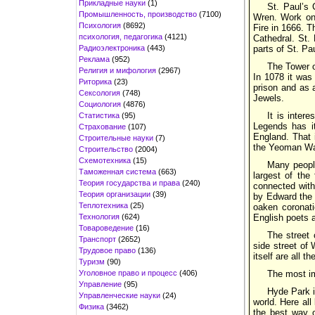
Прикладные науки
(1)
St. Paul’s
Промышленность, производство
(7100)
Wren. Work on 
Психология
(8692)
Fire in 1666. T
психология, педагогика
(4121)
Cathedral. St. 
Радиоэлектроника
(443)
parts of St. Pa
Реклама
(952)
The Tower o
Религия и мифология
(2967)
In 1078 it was 
Риторика
(23)
prison and as 
Сексология
(748)
Jewels.
Социология
(4876)
It is inter
Статистика
(95)
Legends has it
Страхование
(107)
England. That i
Строительные науки
(7)
the Yeoman Ward
Строительство
(2004)
Схемотехника
(15)
Many people
Таможенная система
(663)
largest of the
Теория государства и права
(240)
connected with
Теория организации
(39)
by Edward the 
Теплотехника
(25)
oaken coronati
Технология
(624)
English poets a
Товароведение
(16)
The street 
Транспорт
(2652)
side street of 
Трудовое право
(136)
itself are all 
Туризм
(90)
Уголовное право и процесс
(406)
The most im
Управление
(95)
Hyde Park i
Управленческие науки
(24)
world. Here all
Физика
(3462)
the best way o