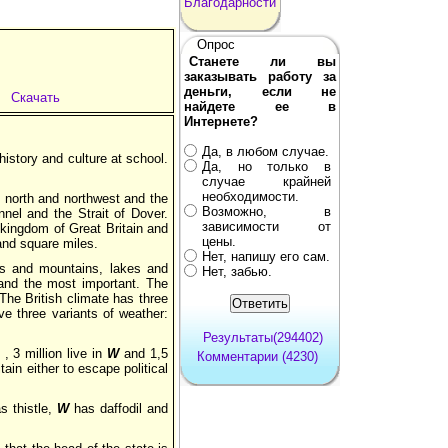
Благодарности
Опрос
Станете ли вы
заказывать работу за
деньги, если не
Скачать
найдете ее в
Интернете?
Да, в любом случае.
history and culture at school.
Да, но только в
случае крайней
необходимости.
e north and northwest and the
Возможно, в
nel and the Strait of Dover.
зависимости от
d kingdom of Great Britain and
цены.
and square miles.
Нет, напишу его сам.
ors and mountains, lakes and
Нет, забью.
 and the most important. The
The British climate has three
e three variants of weather:
Результаты(294402)
, 3 million live in
W
and 1,5
Комментарии (4230)
tain either to escape political
s thistle,
W
has daffodil and