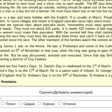
e of bread to wish food, and a silver coin to wish wealth. The
FF
also bri
tinuing life. No one should go outside, nothing should be taken out of the h
 a man or a boy but not a woman. He must have black hair or fair hair but not
 is a gay and tasty holiday with the English. It is usually in March. Peop
them. In some villages and towns in England pancake races take place every 
here are special rules about pancake races: housewifes must wear apron
r heads. They must run about 415 yards. It is nearly 410 meters. A bell ring
 the women must make their pancakes. With the second bell they start runnin
ning the race they must toss the pancake three times and catch it back on t
 runner loose the race. The other members of the families watch the runners a
ng James 1 was on the throne. He was a Protestant and some of the Catho
th
liament on 5
of November of that year, when the king was going to open t
art fire. But he was discovered, arrested and executed. Since that day Britis
urning a dummy of Guy Fawkes.
st
here are four Saint’s Days: St. David’s Day is celebrated on the 1
of March. 
th
ick’s Day is on the 17
of March. He is a patron saint of Ireland. St. George’
th
of England. And St. Andrew’s Day is on the 30
of November. St Andrew is a p
Anastasia.
Оценить/Добавить комментарий
Плохо
Средне
Хорошо
Отлично