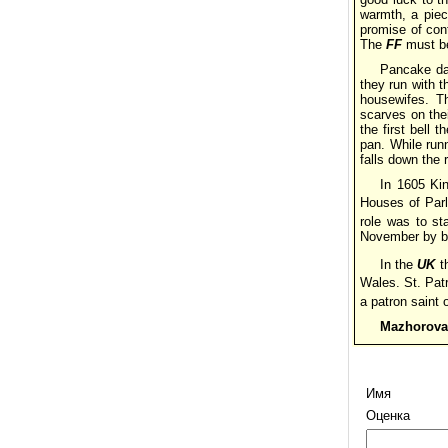
warmth, a piec
promise of con
The
FF
must be
Pancake day
they run with 
housewifes. T
scarves on thei
the first bell
pan. While run
falls down the
In 1605 Ki
Houses of Par
role was to st
November by b
In the
UK
t
Wales. St. Patr
a patron saint 
Mazhorova 
Имя
Оценка