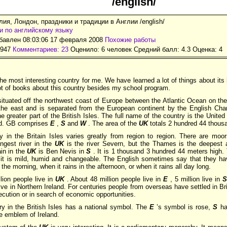
/english/
лия, Лондон, праздники и традиции в Англии /english/
и по английскому языку
авлен 08:03:06 17 февраля 2008
Похожие работы
4947
Комментариев: 23
Оценило: 6 человек Средний балл: 4.3 Оценка:
4
the most interesting country for me. We have learned a lot of things about its 
lot of books about this country besides my school program.
situated off the northwest coast of Europe between the Atlantic Ocean on th
he east and is separated from the European continent by the English Chan
he greater part of the British Isles. The full name of the country is the Unite
nd. GB comprises
E
,
S
and
W
. The area of the
UK
totals 2 hundred 44 thous
 in the Britain Isles varies greatly from region to region. There are mo
ongest river in the
UK
is the river Severn, but the Thames is the deepest
in in the
UK
is Ben Nevis in
S
. It is 1 thousand 3 hundred 44 meters high. 
 it is mild, humid and changeable. The English sometimes say that they hav
 the morning, when it rains in the afternoon, or when it rains all day long.
lion people live in
UK
. About 48 million people live in
E
, 5 million live in
S
live in Northern Ireland. For centuries people from overseas have settled in Bri
secution or in search of economic opportunities.
y in the British Isles has a national symbol. The
E
’s symbol is rose,
S
ha
e emblem of Ireland.