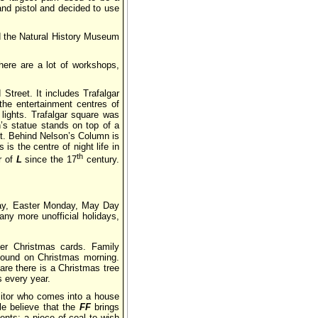
and pistol and decided to use
d the Natural History Museum
There are a lot of workshops,
 Street. It includes Trafalgar
he entertainment centres of
lights. Trafalgar square was
n’s statue stands on top of a
t. Behind Nelson’s Column is
is the centre of night life in
th
r of
L
since the 17
century.
iday, Easter Monday, May Day
ny more unofficial holidays,
er Christmas cards. Family
found on Christmas morning.
are there is a Christmas tree
s every year.
isitor who comes into a house
le believe that the
FF
brings
nts: a piece of coal to wish