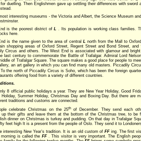
 for duelling. Then Englishmen gave up settling their differences with sword 
nstead.
most interesting museums - the Victoria and Albert, the Science Museum an
estminster.
d is the poorest district of
L
. Its population is working class families. 
docks here.
nd is the name given to the area of central
L
north from the Mall to Oxford
in shopping areas of Oxford Street, Regent Street and Bond Street, and t
ly Circus and others. The West End is associated with glamour and bright 
 the last century to commemorate the Battle of Trafalgar. Admiral Lord Nelso
middle of Trafalgar Square. The square makes a good place for people to mee
llery, an art gallery in which you can find many old masters. Piccadily Circus 
To the north of Piccadily Circus is Soho, which has been the foreign quarte
aurants offering food from a variety of different countries.
ditions.
nly 8 official public holidays a year. They are New Year Holiday, Good Fr
g Holiday, Summer Holiday, Christmas Day and Boxing Day. But there are ma
erent traditions and customs are connected.
th
ople celebrate Christmas on the 25
of December. They send each oth
p their gifts and leave them at the bottom of the Christmas tree, to be 
lish dinner on Christmas is turkey and pudding. On that day in Trafalgar Squ
ifty feet high It is a present from the people of Oslo. They send it to Londoner
e interesting New Year’s tradition. It is an old custom of
FF
ing. The first v
 morning is called the
FF
. This visitor is very important. The English peop
he family for the following twelve months. The
FF
brings some symbolic prese