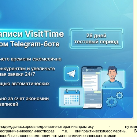
ыенадеждынаскороевнедрениегенотерапиивпрактику - путемкомб
янеограниченноеколичествораз, т.е. онипрактическибессмертны.
пособныевпроцесседелениядатьспециализированныхпотомков -