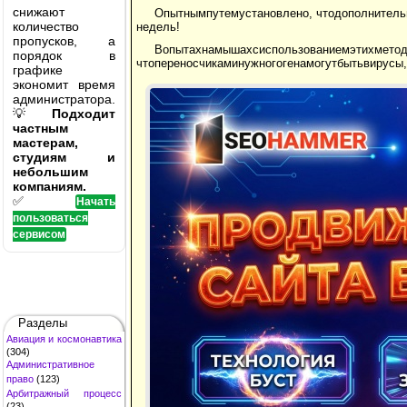
снижают
Опытнымпутемустановлено, чтодополнительн
количество
недель!
пропусков, а
Вопытахнамышахсиспользованиемэтихмето
порядок в
чтопереносчикаминужногогенамогутбытьвирусы,
графике
экономит время
администратора.
💡
Подходит
частным
мастерам,
студиям и
небольшим
компаниям.
✅
Начать
пользоваться
сервисом
Разделы
Авиация и космонавтика
(304)
Административное
право
(123)
Арбитражный процесс
(23)