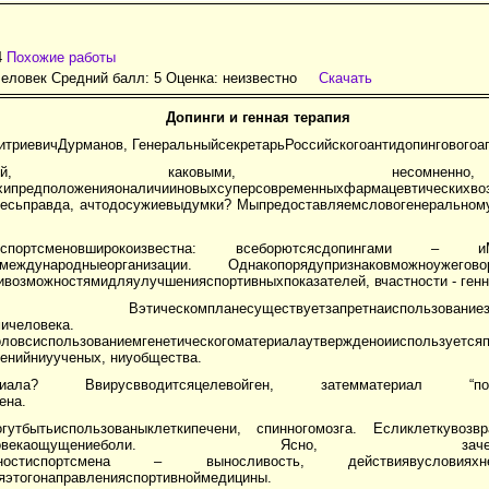
4
Похожие работы
еловек Средний балл: 5 Оценка:
неизвестно
Скачать
Допинги
и
генная
терапия
триевичДурманов, ГенеральныйсекретарьРоссийскогоантидопинговогоаг
дныхсоревнований, каковыми, несомненно
ахипредположенияоналичииновыхсуперсовременныхфармацевтическихво
десьправда, ачтодосужиевыдумки? Мыпредоставляемсловогенеральному
отовкиспортсменовширокоизвестна: всеборютсясдопингами – и
международныеорганизации. Однакопорядупризнаковможноужего
озможностямидляулучшенияспортивныхпоказателей, вчастности - генн
омпланесуществуетзапретнаиспользованиезародышевы
ичеловека.
оловсиспользованиемгенетическогоматериалаутвержденоииспользует
енийниуученых, ниуобщества.
материала? Ввирусвводитсяцелевойген, затемматериал “подса
ена.
огутбытьиспользованыклеткипечени, спинногомозга. Есликлеткувозв
екаощущениеболи. Ясно, зачемтакаяоперациян
озможностиспортсмена – выносливость, действиявусловияхне
яэтогонаправленияспортивноймедицины.