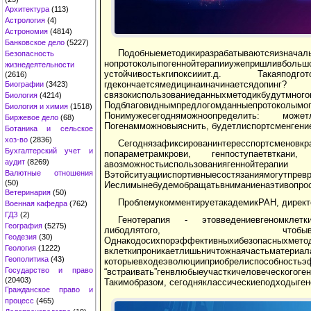
Архитектура
(113)
Астрология
(4)
Астрономия
(4814)
Банковское дело
(5227)
Подобныеметодикиразрабатываютс
Безопасность
нопротоколыпогеннойтерапииужепришливбо
жизнедеятельности
устойчивостькгипоксииит.д. Такаяподгото
(2616)
гдекончаетсямедицин
Биографии
(3423)
связокиспользованиеданныхметодикбудутмног
Биология
(4214)
Подблаговиднымпредлогомданныепротоколы
Биология и химия
(1518)
Понимужесегодняможноопределить: можетли
Биржевое дело
(68)
Погенамможновыяснить, будетлиспортсменгени
Ботаника и сельское
хоз-во
(2836)
Сегоднязафиксированинтересспортсменовкра
Бухгалтерский учет и
попараметрамкрови, генпоступаетвткани, м
аудит
(8269)
авозможностьиспол
Валютные отношения
Вэтойситуацииспортивныесостязаниямогутпрев
(50)
Иеслимынебудемобращатьвниманиенаэтивопросы
Ветеринария
(50)
ПроблемукомментируетакадемикРАН, дирек
Военная кафедра
(762)
ГДЗ
(2)
Генотерапия - этовведениевгеномклеткин
География
(5275)
либодлятого, чтобывклеткемогн
Геодезия
(30)
Однакодосихпорэффективныхибезопасны
Геология
(1222)
вклеткипроникаетлишьничтожнаячастьмате
Геополитика
(43)
которыевходеэволюцииприобрелиспособнос
Государство и право
“встраивать”генвлюбыеучасткичеловеческогог
(20403)
Такимобразом, сегодняклассическиеподходыге
Гражданское право и
процесс
(465)