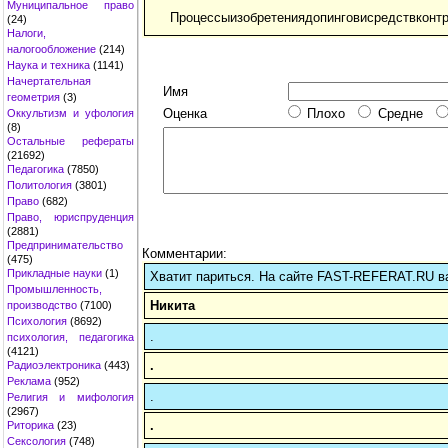
Муниципальное право
Процессыизобретениядопинговисредствконт
(24)
Налоги,
налогообложение
(214)
Наука и техника
(1141)
Начертательная
Имя
геометрия
(3)
Оценка
Плохо
Средне
Оккультизм и уфология
(8)
Остальные рефераты
(21692)
Педагогика
(7850)
Политология
(3801)
Право
(682)
Право, юриспруденция
(2881)
Предпринимательство
Комментарии:
(475)
Прикладные науки
(1)
Хватит париться. На сайте FAST-REFERAT.RU в
Промышленность,
Никита
производство
(7100)
Психология
(8692)
.
психология, педагогика
(4121)
.
Радиоэлектроника
(443)
Реклама
(952)
.
Религия и мифология
(2967)
.
Риторика
(23)
Сексология
(748)