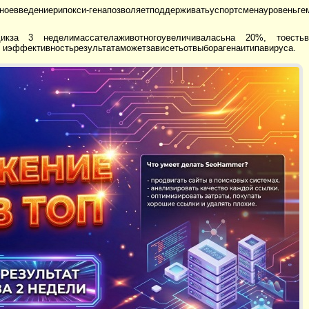
оевведениерипокси-генапозволяетподдерживатьуспортсменауровеньгем
дикза 3 неделимассателаживотногоувеличиваласьна 20%, тоестьв
 иэффективностьрезультатаможетзависетьотвыборагенаитипавируса.