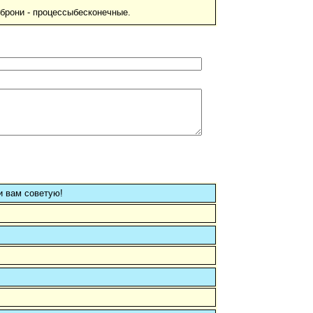
рони - процессыбесконечные.
и вам советую!