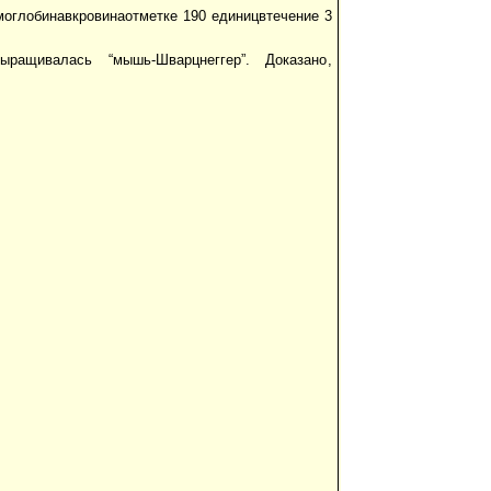
оглобинавкровинаотметке 190 единицвтечение 3
ыращивалась “мышь-Шварцнеггер”. Доказано,