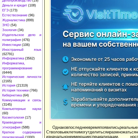
Делопроизводство
(19)
Деньги и кредит
(108)
ЕГЭ
(173)
Естествознание
(96)
Журналистика
(899)
ЗНО
(54)
Зоология
(34)
Издательское дело и
полиграфия
(476)
Инвестиции
(106)
Иностранный язык
(62791)
Информатика
(3562)
Информатика,
программирование
(6444)
Исторические личности
(2165)
История
(21319)
История техники
(766)
Кибернетика
(64)
Коммуникации и связь
(3145)
Компьютерные науки
(60)
Косметология
(17)
Краеведение и
Однаковпоследнеевремяпоявилисьреальн
этнография
(588)
Стволовыеклеткимогутделитьсяиразмножатьс
Краткое содержание
изначальнонеимеющиеспециализации, нос
произведений
(1000)