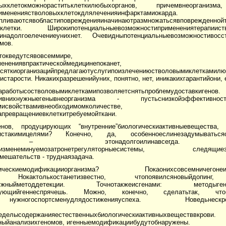
оловыхклетокможнораститьклеткилюбыхорганов, причемвнеоргани
менениястволовыхклетокдлялеченияинфарктамиокарда.
пливаютсявобластиповрежденияиначинаютразмножатьсявповрежденнойт
ияклетки. Широкипотенциальныевозможностиприменениятерапии
инадолгоелечениеунихнет. Очевидныпотенциальныевозможностивосс
мов.
ваниюстволовыхклетокведутсявовсемм
енениявпрактическоймедицинепоканет,
мпанияидесяткиорганизацийпредлагаютуслугипоизлечен
тарости. Никакихразрешенийуних, понятно, нет, иникакихгарантийони, е
отысостволовымиклеткамипозволяетснятьпроблемудоставкиген
иввестивнихнужныегенывнеорганизма - пустьснизкойэффе
еклеткиснужнымисвойствамивнеобходимомколиче
превращениевклеткитребуемойткани.
енов, продуцирующих “внутренние”биологическиактивныевещества, 
апиистакимицелями? Конечно, да, особенноеслинезадумыватьсяо
маген – этонадолгоилинавсегда. Повышенн
организменеминуемозатронетрегуляторныесистемы, следящиезаба
ешательств - труднаязадача.
ескиемодификацииорганизма? Покаонихсовсемничегон
та. Нокактолькостанетизвестно, чтопоявилсяновыйдопинг, п
аетсянужныйметоддетекции. Точнотакжеисгенами: методыге
нирующийгеннеспрячешь. Можно, конечно, сделатьтак, чтобу
ужногоспортсменудлядостиженияуспеха. Новедьнескроешьпо
пределить, иеслитакиетехнологиип
пределысодержанияестественныхбиологическиактивныхвеществвкро
нныйанализихгеномов, игенныемодификациибудутобнаружены.