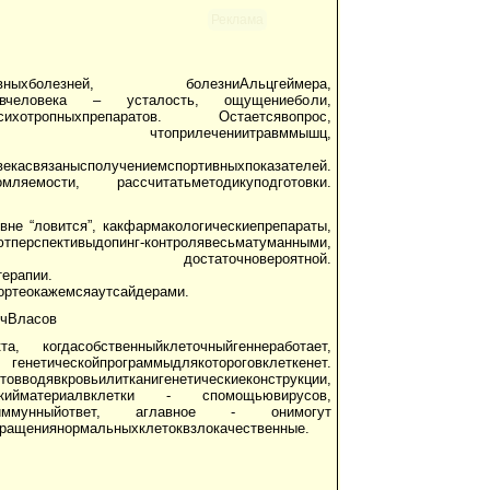
Реклама
рвныхболезней, болезниАльцгеймера,
ойствчеловека – усталость, ощущениеболи,
ияпсихотропныхпрепаратов. Остаетсявопрос,
прилечениитравммышц,
вязанысполучениемспортивныхпоказателей.
мляемости, рассчитатьметодикуподготовки.
не “ловится”, какфармакологическиепрепараты,
ерспективыдопинг-контролявесьматуманными,
статочновероятной.
ерапии.
ортеокажемсяаутсайдерами.
ичВласов
а, когдасобственныйклеточныйгеннеработает,
рограммыдлякотороговклеткенет.
кровьилитканигенетическиеконструкции,
ческийматериалвклетки - спомощьювирусов,
ываютиммунныйответ, аглавное - онимогут
вращениянормальныхклетоквзлокачественные.