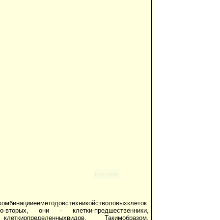
Реклама
инацииееметодовстехникойстволовыхклеток.
 Во-вторых, они - клетки-предшественники,
 клеткиопределенныхвидов. Такимобразом,