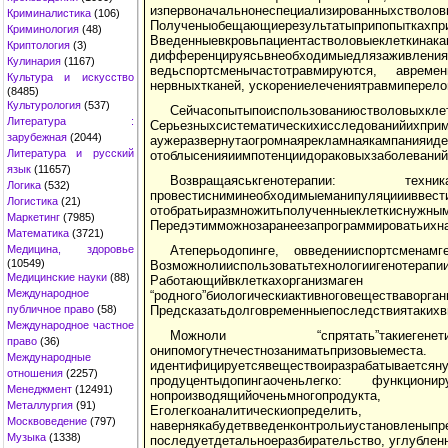
изпервоначальнонеспециализированныхств
Криминалистика
(106)
Полученыобещающиерезультатыприпопыткахпри
Криминология
(48)
Введенныевкровьпациентастволовыеклеткинака
Криптология
(3)
дифференцируясьвнеобходимыедлязаживлен
Кулинария
(1167)
ведьспортсменычастотравмируются, авремен
Культура и искусство
нервныхтканей, ускорениелечениятравмиперело
(8485)
Культурология
(537)
Сейчасопытыпоиспользо
Литература :
Серьезныхсистематическихисследованийихприм
зарубежная
(2044)
аужеразвернутаогромнаярекламнаяка
Литература и русский
отоблысенияиимпотенциидораковыхзаболеванийис
язык
(11657)
Возвращаяськгенотерапии: техникараб
Логика
(532)
провестисниминеобходимыеманипуляции
Логистика
(21)
отобратьиразмножитьполученны
Маркетинг
(7985)
Передэтимможнозаранеезапрограммироватьихна
Математика
(3721)
Медицина, здоровье
Атеперьодопинге, овведенииспортсменамг
(10549)
Возможнолииспользоватьтехнологиигенотер
Медицинские науки
(88)
Работающийвклеткахорганиз
Международное
“родного”биологическиактивноговеществав
публичное право
(58)
Предсказатьдолговременныепоследствиятакихвм
Международное частное
Можноли “спрятать”такиегенетич
право
(36)
онипомогутнечестнозаниматьпризовыемес
Международные
идентифицируетсявеществоиразрабатыв
отношения
(2257)
продуцентыдопингаоченьлегко: функцио
Менеджмент
(12491)
нопроизводящийоченьмногопродукта, н
Металлургия
(91)
Еголегкоаналитическио
Москвоведение
(797)
навернякабудетвведенконтрольиустановлены
Музыка
(1338)
последуетдетальноеразбирательство, углубле