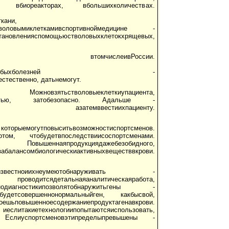
зма, вбиореакторах, вбольшихколичествах.
кани,
стволовымиклеткамивспортивноймедицине -
тановленияспомощьюстволовыхклетокхрящевых,
ире, втомчислеивРоссии.
июстволовымиклеткамилюбыхболезней -
стественно, датьнемогут.
ов. Можновзятьстволовыеклеткиупациента,
ктивностью, затобезопасно. Адальше -
стве, азатемввестиихпациенту.
которыемогутповыситьвозможностиспортсменов.
том, чтобудетвпоследствиисоспортсменами.
аяпродукциядажебезобидного,
лансомбиологическиактивныхвеществвкрови.
еизвестноиихнеумеютобнаруживать -
роводитсядетальнаяаналитическаяработа,
нодиагностикипозволятобнаружитьгены -
детсовершеннонормальныйген, какбысвой,
вышенноесодержаниепродуктагенавкрови.
опытаютсяиспользовать,
ви. Еслиуспортсменовэтипределыпревышены -