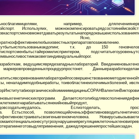
яизначальносблагимицелями, например, длялеченияне
льшойспорт. Используяих, можнокомпенсироватьрядсостоянийисв
вкаспортсменовможетдаватьрезультатынапорядоквышеиспользован
аиначинаетсядопинг? Ясно, что
ократноэффективнеелюбыхизвестныхпрепаратовпозаживлению.
могутбытьиспользованыкакдопинг, т.к. до 150 геновчеловекас
спортсменбытьстайеромилиспринтером, подсчитатьегоуровеньуто
емвыносливостиикаковегоиндивидуальныйпорог.
зработкам, ведущимсяврядезападныхлабораторий. Введениеновыхгенов
аркеровпроведенныхпроцедурпростонет. Данныеразработкиделаютп
ьзованиягеннойтерапии - до
ратитьсявсоревнованиялабораторийпосовершенствованиюметодикгеннойт
, неналадимподобныеработы, тоивобластинеизлечимыхболезней, ивсп
торИнститутабиоорганическойхимииимедициныСОРАНВалентинВикторов
овыхгенетическихпрограмм. Делаетсяэтолибодлявосполнениядефект
арабатыватьсянекийновыйпродукт, генетическойп
хметодовсоздатьнеудалось. Еслиэтоделать, простовводяв
риала. Естьспособ, позволяющийоченьэффективновводитьгенети
тьэффективновстраиватьсвоигенывгеномчеловека. Новирусывыз
еномаипотенциальнонесутугрозунарушениярегуляцииклеточныхгеновипре
нотерапиинеготовыдляприменения, дажедлярешенияпростейшихзадач.