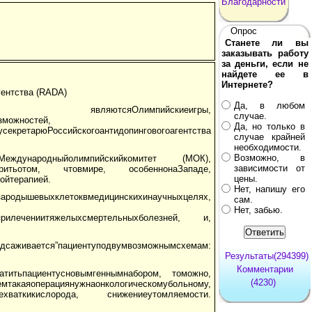
Благодарности
Опрос
Станете ли вы
заказывать работу
за деньги, если не
найдете ее в
Интернете?
ентства (RADA)
Да, в любом
, являютсяОлимпийскиеигры,
случае.
зможностей,
Да, но только в
секретарюРоссийскогоантидопинговогоагентства
случае крайней
необходимости.
Возможно, в
Международныйолимпийскийкомитет (МОК),
зависимости от
воритьотом, чтовмире, особеннонаЗападе,
цены.
ойтерапией.
Нет, напишу его
хклетоквмедицинскихинаучныхцелях,
сам.
Нет, забью.
сяприлечениитяжелыхсмертельныхболезней, и,
живается”пациентуподвумвозможнымсхемам:
Результаты(294399)
Комментарии
ратитьпациентусновымгеннымнабором, томожно,
(4230)
ужнаонкологическомубольному,
хваткикислорода, снижениеутомляемости.