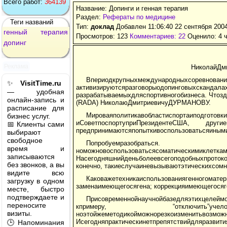
Всего работ:
364139
Название: Допинги и генная терапия
Раздел:
Рефераты по медицине
Теги названий
Тип:
доклад
Добавлен 11:06:40 22 сентября 200
генный
терапия
Просмотров: 123
Комментариев: 22
Оценило: 4 ч
допинг
Реклама
НиколайДми
Впериодкрупныхмеждунаро
✨
VisitTime.ru
активизируютсяразговорыодопинговыхскандал
— удобная
разрабатываемыхдляспортивногобизнеса. Чтоз
онлайн-запись и
(RADA) НиколаюДмитриевичуДУРМАНОВУ.
расписание для
Мироваяполитикавобластиспортаиподг
бизнес услуг.
иСоветпоспортуприПрезидентеСША, другие
📅 Клиенты сами
предпринимаютсяпопыткивоспользоватьсяинымив
выбирают
свободное
Попробуемразобраться. Вэтическ
время и
номожновоспользоватьсясоматическимиклеткам
записываются
Насегодняшнийденьболеевсегоподобныхпроток
без звонков, а вы
конечно, такиеслучаиневызываютэтическихсомн
видите всю
Каковажетехникаиспользованиягенного
загрузку в одном
заменаимеющегосягена; коррекцияимеющегосяг
месте, быстро
подтверждаете и
Присовременнойнаучнойбазедляэтихцелейм
переносите
кпримеру, “отключить”учелов
визиты.
ноэтойжеметодикойможнорезкоизменитьв
Исегодняпрактическинетпрепятствийдляразвити
🕒 Напоминания