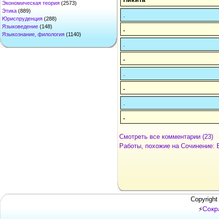
Экономическая теория
(2573)
Этика
(889)
.
Юриспруденция
(288)
Языковедение
(148)
.
Языкознание, филология
(1140)
.
.
.
.
.
.
Смотреть все комментарии (23)
Работы, похожие на Сочинение: 
Copyright
Сокр
⚡