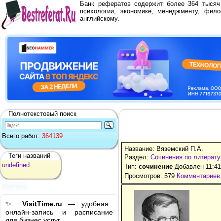
Банк рефератов содержит более 364 тыся
психологии, экономике, менеджменту, фило
английскому.
Полнотекстовый поиск
Всего работ:
364139
Название: Вяземский П.А.
Теги названий
Раздел:
Сочинения по литерату
undefined
Тип:
сочинение
Добавлен 11:41
Просмотров: 579
Комментариев:
Реклама
✨
VisitTime.ru
— удобная
онлайн-запись и расписание
для бизнес услуг.