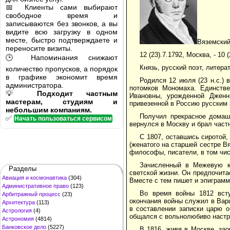
📅 Клиенты сами выбирают
свободное время и
записываются без звонков, а вы
видите всю загрузку в одном
месте, быстро подтверждаете и
Вяземский
переносите визиты.
12 (23).7.1792, Москва, - 10
🕒 Напоминания снижают
Князь, русский поэт, литера
количество пропусков, а порядок
в графике экономит время
Родился 12 июля (23 н.с.) 
администратора.
потомков Мономаха. Единстве
💡
Подходит частным
Ивановны, урожденной Дженни
мастерам, студиям и
привезенной в Россию русским 
небольшим компаниям.
Получил прекрасное домашн
✅
Начать пользоваться сервисом
вернулся в Москву и брал част
С 1807, оставшись сиротой,
(женатого на старшей сестре Вя
философы, писатели, в том чи
Зачисленный в Межевую к
Разделы
светской жизни. Он предпочита
Авиация и космонавтика
(304)
Вместе с тем пишет и эпиграмм
Административное право
(123)
Во время войны 1812 вст
Арбитражный процесс
(23)
окончания войны служил в Вар
Архитектура
(113)
в составлении записки царю о
Астрология
(4)
общался с вольнолюбиво настр
Астрономия
(4814)
Банковское дело
(5227)
В 1816, живя в Москве, зао