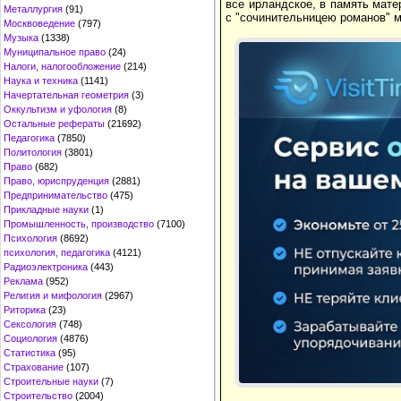
все ирландское, в память мате
Металлургия
(91)
с "сочинительницею романов" м
Москвоведение
(797)
Музыка
(1338)
Муниципальное право
(24)
Налоги, налогообложение
(214)
Наука и техника
(1141)
Начертательная геометрия
(3)
Оккультизм и уфология
(8)
Остальные рефераты
(21692)
Педагогика
(7850)
Политология
(3801)
Право
(682)
Право, юриспруденция
(2881)
Предпринимательство
(475)
Прикладные науки
(1)
Промышленность, производство
(7100)
Психология
(8692)
психология, педагогика
(4121)
Радиоэлектроника
(443)
Реклама
(952)
Религия и мифология
(2967)
Риторика
(23)
Сексология
(748)
Социология
(4876)
Статистика
(95)
Страхование
(107)
Строительные науки
(7)
Строительство
(2004)