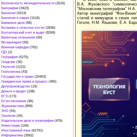
Безопасность жизнедеятельности
(2616)
В.А. Жуковского "символичес
Биографии
(3423)
"Московским телеграфом" Н.А. 
Биология
(4214)
Автор монографий "Фон-Визин"
статей и мемуаров о своих ли
Биология и химия
(1518)
Гоголе, Н.М. Языкове, Е.А. Бар
Биржевое дело
(68)
Ботаника и сельское хоз-во
(2836)
Бухгалтерский учет и аудит
(8269)
Валютные отношения
(50)
Ветеринария
(50)
Военная кафедра
(762)
ГДЗ
(2)
География
(5275)
Геодезия
(30)
Геология
(1222)
Геополитика
(43)
Государство и право
(20403)
Гражданское право и процесс
(465)
Делопроизводство
(19)
Деньги и кредит
(108)
ЕГЭ
(173)
Естествознание
(96)
Журналистика
(899)
ЗНО
(54)
Зоология
(34)
Издательское дело и полиграфия
(476)
Инвестиции
(106)
Иностранный язык
(62791)
Информатика
(3562)