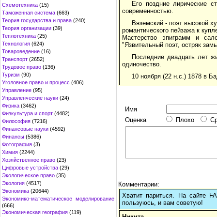
Его поздние лирические с
Схемотехника
(15)
современностью.
Таможенная система
(663)
Теория государства и права
(240)
Вяземский - поэт высокой 
Теория организации
(39)
романтического пейзажа к купл
Теплотехника
(25)
Мастерство эпиграмм и сало
Технология
(624)
"Язвительный поэт, остряк замы
Товароведение
(16)
Последние двадцать лет жи
Транспорт
(2652)
одиночество.
Трудовое право
(136)
Туризм
(90)
10 ноября (22 н.с.) 1878 в 
Уголовное право и процесс
(406)
Управление
(95)
Управленческие науки
(24)
Физика
(3462)
Имя
Физкультура и спорт
(4482)
Оценка
Плохо
С
Философия
(7216)
Финансовые науки
(4592)
Финансы
(5386)
Фотография
(3)
Химия
(2244)
Хозяйственное право
(23)
Цифровые устройства
(29)
Экологическое право
(35)
Экология
(4517)
Комментарии:
Экономика
(20644)
Хватит париться. На сайте 
Экономико-математическое моделирование
пользуюсь, и вам советую!
(666)
Экономическая география
(119)
Никита