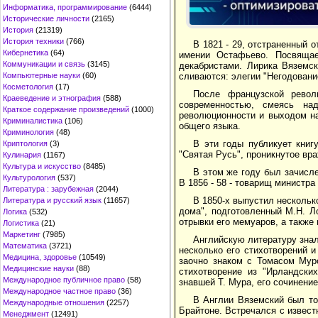
Информатика, программирование
(6444)
Исторические личности
(2165)
История
(21319)
История техники
(766)
В 1821 - 29, отстраненный 
Кибернетика
(64)
имении Остафьево. Посвящае
Коммуникации и связь
(3145)
декабристами. Лирика Вяземс
сливаются: элегии "Негодовани
Компьютерные науки
(60)
Косметология
(17)
После французской револ
Краеведение и этнография
(588)
современностью, смеясь на
Краткое содержание произведений
(1000)
революционности и выходом на
Криминалистика
(106)
общего языка.
Криминология
(48)
В эти годы публикует книг
Криптология
(3)
"Святая Русь", проникнутое вр
Кулинария
(1167)
Культура и искусство
(8485)
В этом же году был зачисл
Культурология
(537)
В 1856 - 58 - товарищ министра
Литература : зарубежная
(2044)
В 1850-х выпустил нескольк
Литература и русский язык
(11657)
дома", подготовленный М.Н. Л
Логика
(532)
отрывки его мемуаров, а также 
Логистика
(21)
Маркетинг
(7985)
Английскую литературу зна
Математика
(3721)
несколько его стихотворений и
Медицина, здоровье
(10549)
заочно знаком с Томасом Муро
Медицинские науки
(88)
стихотворение из "Ирландски
Международное публичное право
(58)
знавшей Т. Мура, его сочинение
Международное частное право
(36)
В Англии Вяземский был то
Международные отношения
(2257)
Брайтоне. Встречался с извест
Менеджмент
(12491)