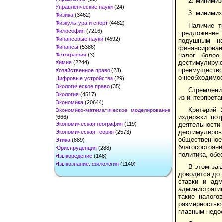
2. минимиз
Управленческие науки
(24)
3. миними
Физика
(3462)
Физкультура и спорт
(4482)
Наличие т
Философия
(7216)
предложение
Финансовые науки
(4592)
подушным на
Финансы
(5386)
финансирован
Фотография
(3)
налог более
дестимулирую
Химия
(2244)
преимущество 
Хозяйственное право
(23)
о необхо­димо
Цифровые устройства
(29)
Экологическое право
(35)
Стремлени
Экология
(4517)
из интерпрета
Экономика
(20644)
Критерий 
Экономико-математическое моделирование
издержки пот
(666)
Экономическая география
(119)
деятельности 
дестимулиров
Экономическая теория
(2573)
общественное
Этика
(889)
благососто­я
Юриспруденция
(288)
политика, об
Языковедение
(148)
Языкознание, филология
(1140)
В этом зак
доводится до 
ставки и адм
административ
такие налого
размерностью
главным недо