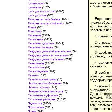
ществляется и
Криптология
(3)
в большей ст
Кулинария
(1167)
Культура и искусство
(8485)
Культурология
(537)
Еще в эпо
Литература : зарубежная
(2044)
писали об эфф
Литература и русский язык
(11657)
которые им п
Логика
(532)
налогам в цел
Логистика
(21)
Маркетинг
(7985)
1. равенст
Математика
(3721)
2. определ
Медицина, здоровье
(10549)
определенным
Медицинские науки
(88)
Международное публичное право
(58)
3. удобств
Международное частное право
(36)
удобным для 
Международные отношения
(2257)
4. экономи
Менеджмент
(12491)
активность.
Металлургия
(91)
Москвоведение
(797)
Второй и 
Музыка
(1338)
очевидно жел
Муниципальное право
(24)
поддержку пр
Налоги, налогообложение
(214)
Основной 
Наука и техника
(1141)
обсуждалась 
Начертательная геометрия
(3)
Однако подде
Оккультизм и уфология
(8)
доходу). Ма
Остальные рефераты
(21692)
распределени
Педагогика
(7850)
тов, сказыва
Политология
(3801)
чаще всего ан
Право
(682)