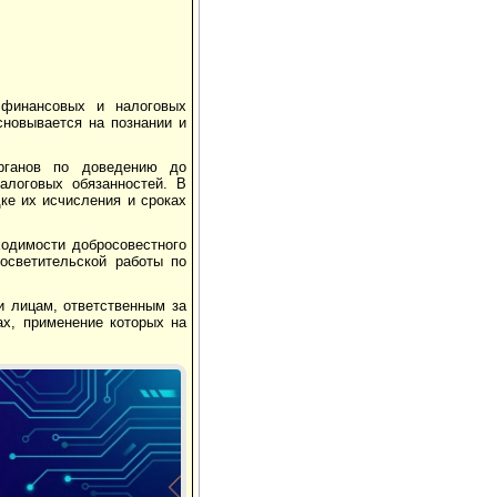
 финансовых и налоговых
новывается на по­знании и
рганов по доведению до
логовых обязанно­стей. В
ке их исчисления и сроках
одимости добросовестного
освети­тельской работы по
и лицам, ответственным за
х, примене­ние которых на