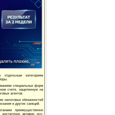
Реклама
ю отдельным категориям
боры.
зованием специальных форм
чном счете, нацеленную на
говых агентов.
ию налоговых обязанностей
ка­ния и других санкций.
рганами преимущественно
 достаточно активно осу­