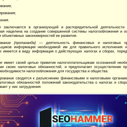
ования;
ирования;
ения.
ие
заключается в организующей и распорядительной дея­тельности
орая нацелена на создание совершенной системы налогообложения и ос
 объективных закономерностей ее развития.
ование (пропаганда)
— деятельность финансовых и на­логовых о
ьщиков информации необходимой им для правильного исполнения на
е имеется в виду информация о действующих налогах и сборах, поряд
ие
имеет своей целью привитие налогоплательщикам осознанной необх
ми своих налоговых обязанностей, и предполагает осуществление пр
необходимости налогообложения для государства и общества.
ирование
сводится к разъяснению финансовыми и нало­говыми органам
логовых обя­занностей положений законодательства о налогах и сбора
вает у них затруднения.