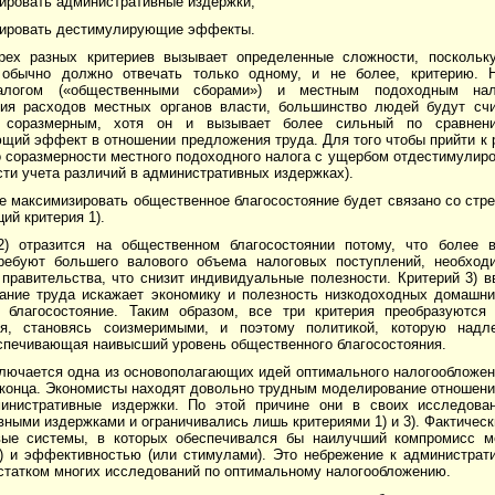
ировать административные издержки;
зировать дестимулирующие эффекты.
рех разных критериев вызывает определенные сложнос­ти, поскольку
 обычно должно отвечать только одному, и не более, критерию. 
логом («общественными сборами») и местным подоходным нал
ия расходов местных органов власти, большинство людей будут сч
 соразмерным, хотя он и вызывает более силь­ный по сравне
щий эффект в отношении предложения труда. Для того чтобы прийти к 
соразмерности местного подоходного налога с ущербом отдестимулиров
сти учета различий в административных издержках).
е максимизировать общественное благосостояние будет связано со стр
ций критерия 1).
2) отразится на общественном благосостоянии потому, что более 
ребуют большего валового объема налоговых поступлений, необход
правительства, что снизит индивидуальные по­лезности. Критерий 3) в
ание труда искажает экономику и полезность низкодоходных домашни
 благосостояние. Таким образом, все три критерия преобразуются
ния, становясь соизмеримыми, и поэтому политикой, которую над­л
еспечивающая наивысший уровень общественного благосостояния.
лючается одна из основополагающих идей оптимального налогообложени
конца. Эконо­мисты находят довольно трудным моделирование отношени
инистративные издержки. По этой при­чине они в своих исследова
­ными издержками и ограничивались лишь критериями 1) и 3). Факти­чес
вые системы, в которых обеспечивался бы наилучший компромисс м
) и эффективностью (или стимулами). Это небрежение к администрат
статком многих исследований по оптимальному налогообложению.