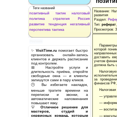
позити
Теги названий
Название: Нал
позитивный
тактик
налоговый
развития
политика
стратегия
Россия
Раздел:
Рефе
развитие
тенденция
негативный
Тип:
реферат
перспектива
тактика
Просмотров: 
Реклама
Параметры
которой пони
✨
VisitTime.ru
помогает быстро
направленных
организовать онлайн-запись
доставить ем
клиентов и держать расписание
учетом финанс
под контролем.
должна быть 
📅 Настройте услуги и
длительность приёма, откройте
Налоговую
исполнительн
свободные окна — и клиенты
за проведени
запишутся сами в пару кликов.
финансов РФ, 
🕒 Вы избегаете накладок,
Налоговая 
меньше тратите времени на
переписки и звонки, а
— управле
автоматические напоминания
повышают явку.
— информи
💡
Отличное решение для
— воспита
мастеров, студий и
сервисных команд, которым
— консуль