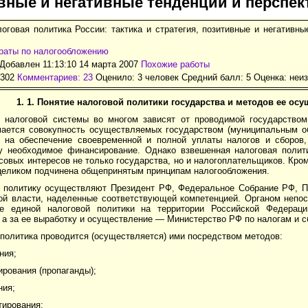
вные и негативные тенденции и перспе
оговая политика России: тактика и стратегия, позитивные и негативн
раты по налогообложению
Добавлен 11:13:10 14 марта 2007
Похожие работы
3302
Комментариев: 23
Оценило: 3 человек Средний балл: 5 Оценка:
неи
1.
1. Понятие налоговой политики государства и методов ее осу
 налоговой системы во многом зависят от проводимой государство
мается совокуп­ность осуществляемых государством (муниципальным о
 на обеспечение своевременной и полной уплаты налогов и сборов
у не­обходимое финансирование. Однако взвешенная налоговая полит
овых интересов не только госу­дарства, но и налогоплательщиков. Кром
целиком подчинена общепринятым принципам налого­обложения.
 политику осуществляют Президент РФ, Федеральное Собрание РФ, П
ой власти, наделенные соответствующей компетенцией. Органом непос
е единой налоговой политики на терри­тории Российской Федерац
а за ее выработку и осуществление — Министерство РФ по налогам и с
по­литика проводится (осуществляется) ими посредством методов:
ния;
рования (пропаганды);
ния;
тирования;