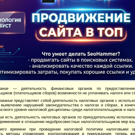
вание
— деятельность финансовых органов по предостав­лени
щиков (плательщиков сборов) возможности не уплачивать налоги или с
рование
представляет собой деятельность налоговых ор­ганов с исполь
 выявлению нарушений законодательства о налогах и сборах, в коне
сокого уровня налоговой дисциплины среди налогоплательщиков и нало
ние
есть деятельность налоговых органов по принуди­тельному исполнен
римене­ния в отношении недобросовестных налогоплательщиков мер взыс
его времени при проведении налоговой политики налого­выми о
сь методы управления, контролирования и принуждения, теперь же