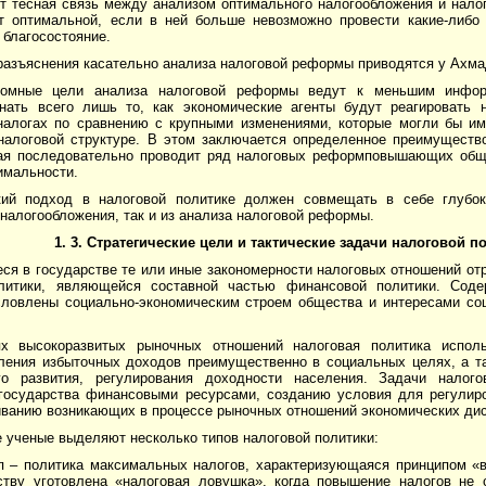
т тесная связь меж­ду анализом оптимального налогообложения и нало
т оптимальной, если в ней больше невозможно провести какие-либ
 благосостояние.
азъяснения касательно анализа налоговой рефор­мы приводятся у Ахмад
ромные цели анализа налоговой реформы ведут к меньшим инфор
нать всего лишь то, как экономические агенты будут реагировать 
налогах по сравнению с крупными изменениями, которые могли бы им
налоговой структуре. В этом заключается определенное преимущество
рая последовательно проводит ряд налоговых реформповышающих обще
имальности.
кий подход в налоговой политике должен совмещать в себе глубо
налогообложения, так и из анализа налоговой реформы.
1. 3. Стратегические цели и тактические задачи налоговой п
я в государстве те или иные закономерности налоговых отношений отр
литики, являющейся составной частью финансовой политики. Соде
словлены социально-экономическим строем общества и интересами со
х высокоразвитых рыночных отношений налоговая политика исполь
ления избыточных доходов преимущественно в социальных целях, а т
го развития, регулирования доходности населения. Задачи налог
государства финансовыми ресурсами, созданию условия для регулиро
иванию возникающих в процессе рыночных отношений экономических ди
 ученые выделяют несколько типов налоговой политики:
п – политика максимальных налогов, характеризующаяся принципом «в
ству уготовлена «налоговая ловушка», когда повышение налогов не 