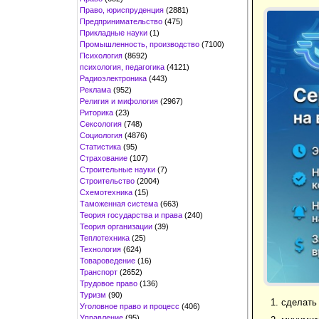
Право, юриспруденция
(2881)
Предпринимательство
(475)
Прикладные науки
(1)
Промышленность, производство
(7100)
Психология
(8692)
психология, педагогика
(4121)
Радиоэлектроника
(443)
Реклама
(952)
Религия и мифология
(2967)
Риторика
(23)
Сексология
(748)
Социология
(4876)
Статистика
(95)
Страхование
(107)
Строительные науки
(7)
Строительство
(2004)
Схемотехника
(15)
Таможенная система
(663)
Теория государства и права
(240)
Теория организации
(39)
Теплотехника
(25)
Технология
(624)
Товароведение
(16)
Транспорт
(2652)
Трудовое право
(136)
Туризм
(90)
1. сделать
Уголовное право и процесс
(406)
Управление
(95)