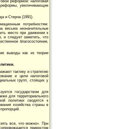
говой реформой: налоговая
о реформы, увеличивающие
а и Стерна (1991).
мационным потребностям:
на весьма незначительные
еть место при движении к
, и следует заметить, что
ственное благосостояние,
кие выводы как из теории
олитики.
ажают тактику и стратегию
ржание и цели налоговой
циальных групп, стоящих у
зуется государством для
акже для территориального
овой политики сводятся к
вания хозяйства страны в
спропорций.
зять все, что можно». При
сопровождается приростом