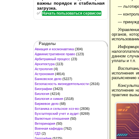
важны порядок и стабильная
— льготир
загрузка.
✅
Начать пользоваться сервисом
— контрол
— принужд
Управлен
органов, кот
использовании
Разделы
Информир
Авиация и космонавтика
(304)
налогоплател
Административное право
(123)
данном случа
Арбитражный процесс
(23)
уплаты и т.п.
Архитектура
(113)
Воспитан
Астрология
(4)
исполнения и
Астрономия
(4814)
разъяснению 
Банковское дело
(5227)
Безопасность жизнедеятельности
(2616)
Консульт
Биографии
(3423)
исполнение на
Биология
(4214)
практике вызы
Биология и химия
(1518)
Биржевое дело
(68)
Ботаника и сельское хоз-во
(2836)
Бухгалтерский учет и аудит
(8269)
Валютные отношения
(50)
Ветеринария
(50)
Военная кафедра
(762)
ГДЗ
(2)
География
(5275)