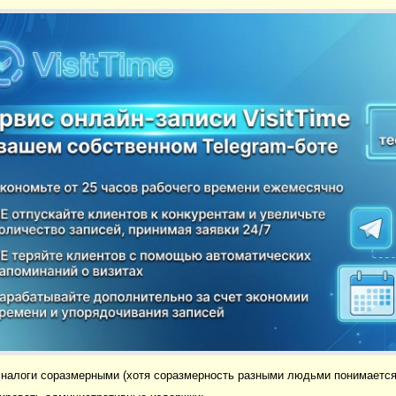
 налоги соразмерными (хотя соразмерность разными людь­ми понимается