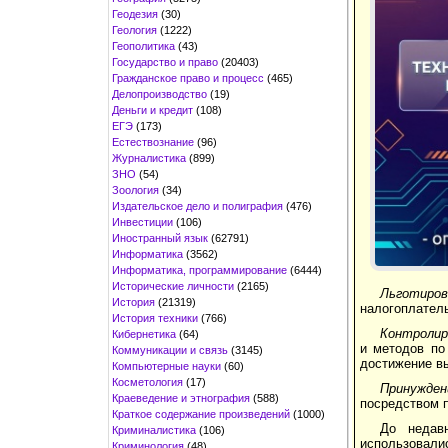
Геодезия
(30)
Геология
(1222)
Геополитика
(43)
Государство и право
(20403)
Гражданское право и процесс
(465)
Делопроизводство
(19)
Деньги и кредит
(108)
ЕГЭ
(173)
Естествознание
(96)
Журналистика
(899)
ЗНО
(54)
Зоология
(34)
Издательское дело и полиграфия
(476)
Инвестиции
(106)
Иностранный язык
(62791)
Информатика
(3562)
Информатика, программирование
(6444)
Исторические личности
(2165)
Льготиро
История
(21319)
налогоплатель
История техники
(766)
Контроли
Кибернетика
(64)
и методов по
Коммуникации и связь
(3145)
достижение вы
Компьютерные науки
(60)
Косметология
(17)
Принужде
Краеведение и этнография
(588)
посредством п
Краткое содержание произведений
(1000)
До недавн
Криминалистика
(106)
использовали
Криминология
(48)