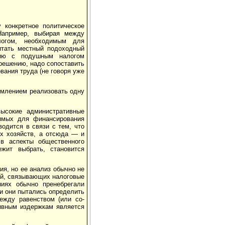
 конкретное политическое
Например, выбирая между
огом, необходимым для
итать местный подоходный
нию с подушным налогом
решению, надо сопоставить
ания труда (не говоря уже
емлением реализовать одну
высокие административные
имых для финанси­рования
водится в связи с тем, что
х хо­зяйств, а отсюда — и
 в аспекты общественного
ежит выбрать, становится
я, но ее анализ обычно не
й, связы­вающих налоговые
ниях обычно пренебрегали
ки они пытались определить
ежду равенством (или со­
ивным издержкам является