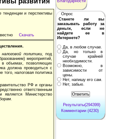
ктивы развития
Благодарности
ые тенденции и перспективы
Опрос
Станете ли вы
заказывать работу за
деньги, если не
найдете ее в
звестно
Скачать
Интернете?
ществления.
Да, в любом случае.
Да, но только в
м
налоговой политики,
под
случае крайней
бразованием) мероприятий,
необходимости.
, в объемах, позволяющих
Возможно, в
ика должна проводиться с
зависимости от
е того, налоговая политика
цены.
Нет, напишу его сам.
Нет, забью.
равительство РФ и органы
редствен­но ответственным
ии является Министерство
борам.
Результаты(294399)
Комментарии (4230)