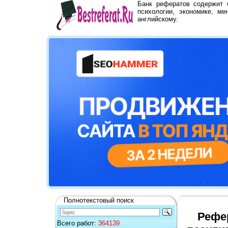
Банк рефератов содержит
психологии, экономике, ме
английскому.
Полнотекстовый поиск
Рефер
Всего работ:
364139