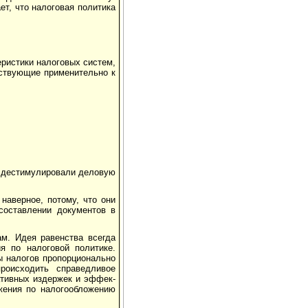
ет, что налоговая политика
еристики налоговых систем,
йствующие применительно к
не дестимулировали деловую
наверное, потому, что они
оставлении доку­ментов в
ам. Идея равенства всегда
я по налоговой политике.
ы налогов пропорционально
роисходить справедливое
ативных издержек и эффек­
ожения по налогообложению