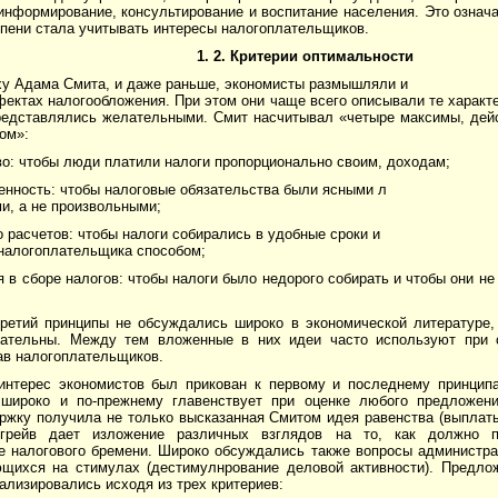
нформирование, консультирование и воспитание насе­ления. Это означа
епени стала учитывать интересы налогоплательщиков.
1. 2. Критерии оптимальности
ху Адама Смита, и даже раньше, экономисты размышляли и
ектах налогообложения. При этом они чаще всего опи­сывали те характ
редставля­лись желательными. Смит насчитывал «четыре мак­симы, де
ом»:
во: чтобы люди платили налоги пропорционально своим, доходам;
енность: чтобы налоговые обязательства были ясными л
и, а не произвольными;
о расчетов: чтобы налоги собирались в удобные сроки и
налогоплательщика способом;
я в сборе налогов: чтобы налоги было недорого соби­рать и чтобы они 
третий принципы не обсуждались широко в экономической литературе, 
ательны. Между тем вложенные в них идеи часто используют при с
ав налогоплательщиков.
интерес экономистов был прикован к первому и после­днему принцип
широко и по-прежнему главенствует при оценке любого предложени
ржку получила не только высказанная Смитом идея равенства (выплат
сгрейв дает изложение различных взглядов на то, как должно п
е налогового бремени. Широ­ко обсуждались также вопросы администр
ющихся на стимулах (дестимулнрование деловой активно­сти). Предл
ализировались исходя из трех критериев: