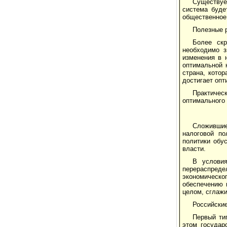
Существуе
система буде
общественное
Полезные р
Более ск
необходимо з
изменения в 
оптимальной 
страна, кото
достигает опт
Практичес
оптимального 
Сложившиес
налоговой по
политики обу
власти.
В условия
перераспреде
экономическо
обеспечению 
целом, сглаж
Российские
Первый ти
этом государ