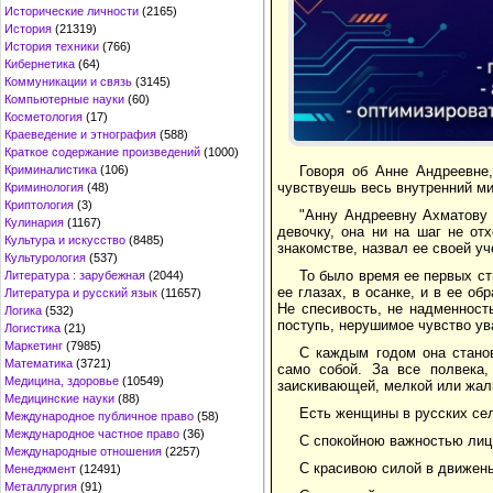
Исторические личности
(2165)
История
(21319)
История техники
(766)
Кибернетика
(64)
Коммуникации и связь
(3145)
Компьютерные науки
(60)
Косметология
(17)
Краеведение и этнография
(588)
Краткое содержание произведений
(1000)
Говоря об Анне Андреевне
Криминалистика
(106)
чувствуешь весь внутренний ми
Криминология
(48)
Криптология
(3)
"Анну Андреевну Ахматову 
Кулинария
(1167)
девочку, она ни на шаг не от
Культура и искусство
(8485)
знакомстве, назвал ее своей уч
Культурология
(537)
То было время ее первых с
Литература : зарубежная
(2044)
ее глазах, в осанке, и в ее о
Литература и русский язык
(11657)
Не спесивость, не надменност
Логика
(532)
поступь, нерушимое чувство ув
Логистика
(21)
Маркетинг
(7985)
С каждым годом она станов
Математика
(3721)
само собой. За все полвека
Медицина, здоровье
(10549)
заискивающей, мелкой или жалк
Медицинские науки
(88)
Есть женщины в русских се
Международное публичное право
(58)
Международное частное право
(36)
С спокойною важностью лиц
Международные отношения
(2257)
С красивою силой в движень
Менеджмент
(12491)
Металлургия
(91)