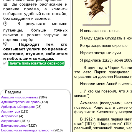
📅 Вы создаёте расписание и
правила приёма, а клиенты
выбирают удобный слот онлайн,
без ожидания и звонков.
🕒 В результате меньше
путаницы, больше точных
И неплаканною тенью
визитов и ровная загрузка на
Я буду здесь блуждать в но
неделю вперёд.
💡
Подходит тем, кто
Когда зацветшею сиренью
оказывает услуги по времени:
Играют звездные лучи.
мастерам, студиям, кабинетам
и небольшим командам.
Я родилась 11(23) июня 188
✅
Начать пользоваться сервисом
...В один год с Чарли Чапл
это лето Париж праздновал 
справляется древняя Иванова н
Назвали меня Анной в чест
...И кто бы поверил, что я
Разделы
книжек").
Авиация и космонавтика
(304)
Административное право
(123)
Ахматова (псевдоним; нас
Арбитражный процесс
(23)
поэтесса. Родилась в семье 
Архитектура
(113)
факультете Киевского универси
Астрология
(4)
В 1912 г. вышла первая книг
Астрономия
(4814)
стая" (1917), "Подорожник" (19
Банковское дело
(5227)
реальной, жизненной почве, че
Безопасность жизнедеятельности
(2616)