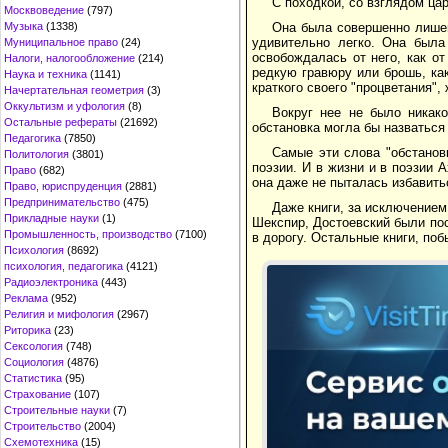
С походкой, со взглядом цар
Москвоведение
(797)
Она была совершенно лишен
Музыка
(1338)
удивительно легко. Она была
Муниципальное право
(24)
освобождалась от него, как от
Налоги, налогообложение
(214)
редкую гравюру или брошь, как
Наука и техника
(1141)
краткого своего "процветания"
Начертательная геометрия
(3)
Оккультизм и уфология
(8)
Вокруг нее не было никак
Остальные рефераты
(21692)
обстановка могла бы назваться
Педагогика
(7850)
Самые эти слова "обстановк
Политология
(3801)
поэзии. И в жизни и в поэзии 
Право
(682)
она даже не пыталась избавить
Право, юриспруденция
(2881)
Предпринимательство
(475)
Даже книги, за исключением
Прикладные науки
(1)
Шекспир, Достоевский были пост
Промышленность, производство
(7100)
в дорогу. Остальные книги, побы
Психология
(8692)
психология, педагогика
(4121)
Радиоэлектроника
(443)
Реклама
(952)
Религия и мифология
(2967)
Риторика
(23)
Сексология
(748)
Социология
(4876)
Статистика
(95)
Страхование
(107)
Строительные науки
(7)
Строительство
(2004)
Схемотехника
(15)