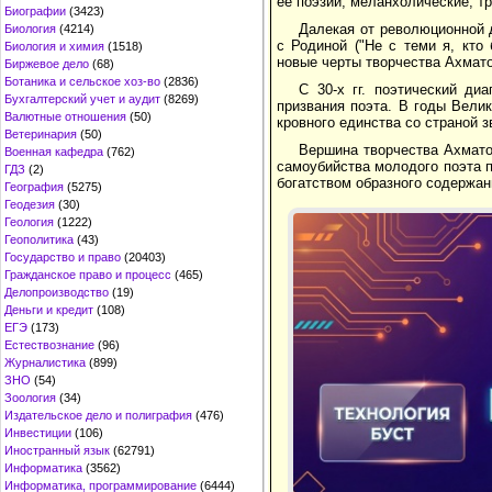
еe поэзии; меланхолические, т
Биографии
(3423)
Далeкая от революционной 
Биология
(4214)
с Родиной ("Не с теми я, кто
Биология и химия
(1518)
новые черты творчества Ахмат
Биржевое дело
(68)
Ботаника и сельское хоз-во
(2836)
С 30-х гг. поэтический ди
Бухгалтерский учет и аудит
(8269)
призвания поэта. В годы Вели
Валютные отношения
(50)
кровного единства со страной з
Ветеринария
(50)
Вершина творчества Ахматов
Военная кафедра
(762)
самоубийства молодого поэта 
ГДЗ
(2)
богатством образного содержан
География
(5275)
Геодезия
(30)
Геология
(1222)
Геополитика
(43)
Государство и право
(20403)
Гражданское право и процесс
(465)
Делопроизводство
(19)
Деньги и кредит
(108)
ЕГЭ
(173)
Естествознание
(96)
Журналистика
(899)
ЗНО
(54)
Зоология
(34)
Издательское дело и полиграфия
(476)
Инвестиции
(106)
Иностранный язык
(62791)
Информатика
(3562)
Информатика, программирование
(6444)