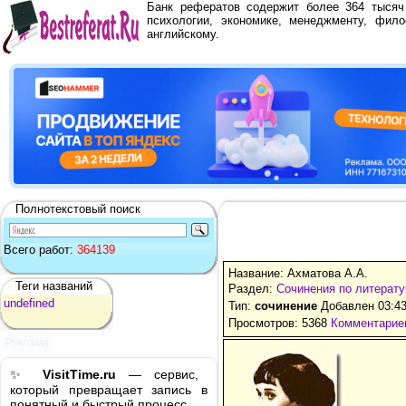
Банк рефератов содержит более 364 тыся
психологии, экономике, менеджменту, фило
английскому.
Полнотекстовый поиск
Всего работ:
364139
Название: Ахматова А.А.
Теги названий
Раздел:
Сочинения по литерату
undefined
Тип:
сочинение
Добавлен 03:43
Просмотров: 5368
Комментариев
Реклама
✨
VisitTime.ru
— сервис,
который превращает запись в
понятный и быстрый процесс.