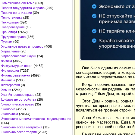
Таможенная система
(663)
Теория государства и права
(240)
Теория организации
(39)
Теплотехника
(25)
Технология
(624)
Товароведение
(16)
Транспорт
(2652)
Трудовое право
(136)
Туризм
(90)
Уголовное право и процесс
(406)
Управление
(95)
Управленческие науки
(24)
Физика
(3462)
Физкультура и спорт
(4482)
Она была одним из самых на
Философия
(7216)
сенсационных вещей, о которы
Финансовые науки
(4592)
она читала и перечитывала по н
Финансы
(5386)
Когда перелистываешь кн
Фотография
(3)
бездомности набредешь на та
Химия
(2244)
странницы" был Дом, который 
Хозяйственное право
(23)
Цифровые устройства
(29)
Этот Дом - родина, родная
Экологическое право
(35)
чувства, которые раскрылись 
Экология
(4517)
появляться ее грозные строки,
Экономика
(20644)
Анна Ахматова - мастер ис
Экономико-математическое моделирование
оценок ее мастерства. Едва л
(666)
рецензиях - во всей необъятной
Экономическая география
(119)
Экономическая теория
(2573)
Ее образы никогда не жили