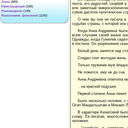
Этика
(889)
поэта, его радостей, скорбей 
Юриспруденция
(288)
еле заметный микроскопическ
Языковедение
(148)
собою десятки патетических ст
Языкознание, филология
(1140)
О чем бы она ни писала в 
судьбах страны, с которой она
Когда Анна Андреевна была 
всем случаям своей жизни они
Однажды, когда Гумилев сидел
в постели. Он укоризненно ска
Белый день занялся над сто
Сладко спит молодая жена,
Только труженик муж бледн
Не ложится, ему не до сна.
Анна Андреевна ответила ем
...на красной подушке
Первой степени Анна лежит.
Было несколько человек, с
Осип Мандельштам и Михаил Лео
В характере Ахматовой был
схему. Ее богатая, многослож
человеке.
..."скорбное и скромно