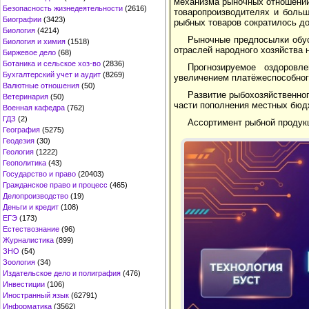
механизма рыночных отношений,
Безопасность жизнедеятельности
(2616)
товаропроизводителях и больш
Биографии
(3423)
рыбных товаров сократилось до 
Биология
(4214)
Рыночные предпосылки обус
Биология и химия
(1518)
отраслей народного хозяйства 
Биржевое дело
(68)
Ботаника и сельское хоз-во
(2836)
Прогнозируемое оздоровл
Бухгалтерский учет и аудит
(8269)
увеличением платёжеспособного
Валютные отношения
(50)
Развитие рыбохозяйственно
Ветеринария
(50)
части пополнения местных бюд
Военная кафедра
(762)
ГДЗ
(2)
Ассортимент рыбной продукц
География
(5275)
Геодезия
(30)
Геология
(1222)
Геополитика
(43)
Государство и право
(20403)
Гражданское право и процесс
(465)
Делопроизводство
(19)
Деньги и кредит
(108)
ЕГЭ
(173)
Естествознание
(96)
Журналистика
(899)
ЗНО
(54)
Зоология
(34)
Издательское дело и полиграфия
(476)
Инвестиции
(106)
Иностранный язык
(62791)
Информатика
(3562)