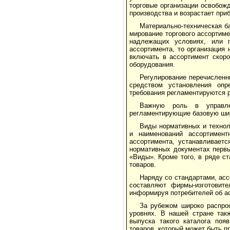
торговые ор­ганизации освобож
производства и возрастает при
Материально-техническая ба
мирование торгового ассортим
над­лежащих условиях, или 
ассортимента, то организация
включать в ассор­тимент скор
оборудования.
Регулирование перечисленн
средством установления опр
требования регламентируются р
Важную роль в управлен
регламентирую­щие базовую шир
Виды нормативных и технол
и наименований ассортимен
ассортимента, устанавливаетс
нормативных доку­ментах перв
«Виды». Кроме того, в ряде ст
товаров.
Наряду со стандартами, ассо
составляют фирмы-изготовите
инфор­мируя потребителей об а
За рубежом широко распро
уров­нях. В нашей стране так
выпуска такого каталога поя
товаров, который может быть п