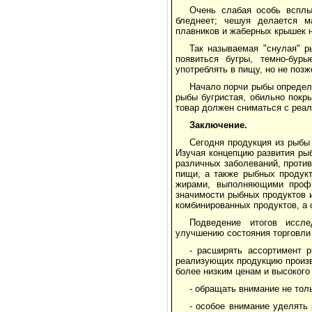
Очень слабая особь всплы
бледнеет; чешуя делается м
плавников и жаберных крышек н
Так называемая "снулая" р
появиться бугры, темно-бур
употреблять в пищу, но не позж
Начало порчи рыбы определ
рыбы бугристая, обильно покр
товар должен сниматься с реал
Заключение.
Сегодня продукция из рыбы
Изучая концепцию развития ры
различных заболеваний, проти
пищи, а также рыбных продук
жирами, выполняющими профи
значимости рыбных продуктов 
комбинированных продуктов, а 
Подведение итогов иссле
улучшению состояния торговли
- расширять ассортимент 
реализующих продукцию произв
более низким ценам и высокого
- обращать внимание не толь
- особое внимание уделять