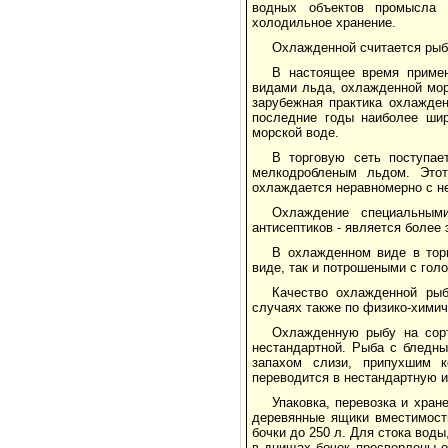
водных объектов промысла 
холодильное хранение.
Охлажденной считается рыба
В настоящее время приме
видами льда, охлажденной мор
зарубежная практика охлажде
последние годы наиболее ши
морской воде.
В торговую сеть поступае
мелкодробленым льдом. Этот
охлаждается неравномерно с н
Охлаждение специальным
антисептиков - является боле
В охлажденном виде в тор
виде, так и потрошеными с гол
Качество охлажденной рыб
случаях также по физико-химич
Охлажденную рыбу на сорт
нестандартной. Рыба с бледн
запахом слизи, припухшим к
переводится в нестандартную и
Упаковка, перевозка и хра
деревянные ящики вместимость
бочки до 250 л. Для стока вод
в днищах бочек просверлены о