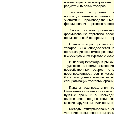
новые виды консервированных
радиотехнических товаров.
Торговый ассортимент 
производственные возможност
экономики производственн
формирования торгового ассор
Заказы торговых организац
фор­мирование торгового ассо
промыш­ленный ассортимент че
Специализация торговой ор
товаров. Она определяется п
организа­ции принимает решение
и форми­рование торгового асс
В период перехода к рыноч
труд­ности, вносили изменен
несвойствен­ных товаров, не
перепрофилировать­ся в мага
большого успеха многим из н
специализации торговых органи
Каналы распределения то
Отлаженная система поставок 
нужные сроки и в необходи
обеспечивают предпочтение зак
многие зарубежные или совмес
Методы стимулирования сб
условиях насыщенного рынка та