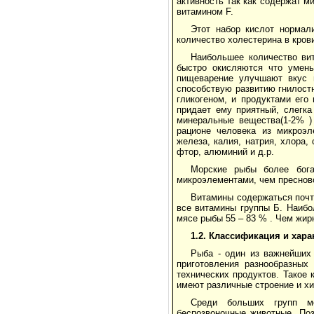
активность так как содержат 
витамином F.
Этот набор кислот нормал
количество холестерина в кров
Наибольшее количество ви
быстро окисляются что умень
пищеварение улучшают вкус и
способствую развитию гнилост
гликогеном, и продуктами его
придает ему приятный, слегка
минеральные вещества(1-2% )
рационе человека из микроэл
железа, калия, натрия, хлора,
фтор, алюминий и д.р.
Морские рыбы более бог
микроэлементами, чем преснов
Витамины содержаться почт
все витамины группы Б. Наибо
мясе рыбы 55 – 83 % . Чем жир
1.2. Классификация и хар
Рыба - один из важнейших 
приготовления разнообразных
технических продуктов. Такое
имеют различные строение и хи
Среди больших групп мо
беспозвоночные животные. По