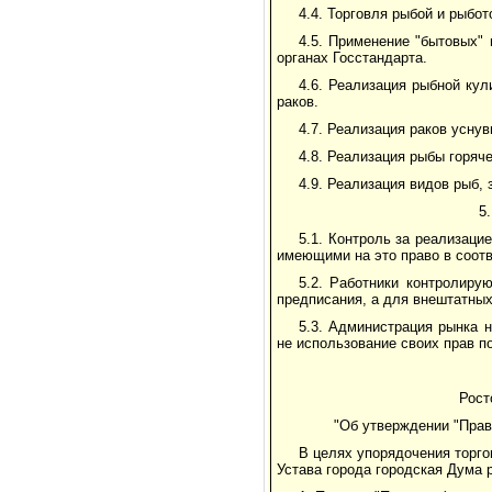
4.4. Торговля рыбой и рыбот
4.5. Применение "бытовых"
органах Госстандарта.
4.6. Реализация рыбной ку
раков.
4.7. Реализация раков усну
4.8. Реализация рыбы горяче
4.9. Реализация видов рыб, 
5
5.1. Контроль за реализаци
имеющими на это право в соот
5.2. Работники контролиру
предписания, а для внештатны
5.3. Администрация рынка 
не использование своих прав 
Рост
"Об утверждении "Прави
В целях упорядочения торгов
Устава города городская Дума 