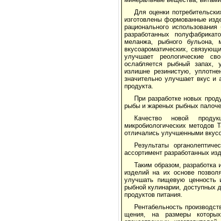
Для оценки потребительски
изготовлены формо­ванные изде
рационального использования 
разработанных полуфабрикат
меланжа, рыбного бульона, м
вкусоароматических, связующи
улучшает реологические сво
ослабляется рыбный запах, у
излишне резинистую, уплотне
значительно улучшает вкус и 
продукта.
При разработке новых проду
рыбы и жареных рыбных палоче
Качество новой продук
микробиологических методов Т
отличались улуч­шенными вкус
Результаты органолептиче
ассортимент разработанных изд
Таким образом, разработка
изделий на их основе позволя
улучшать пищевую ценность и
рыбной кулинарии, доступных д
продуктов питания.
Рентабельность производств
щения, на размеры которых