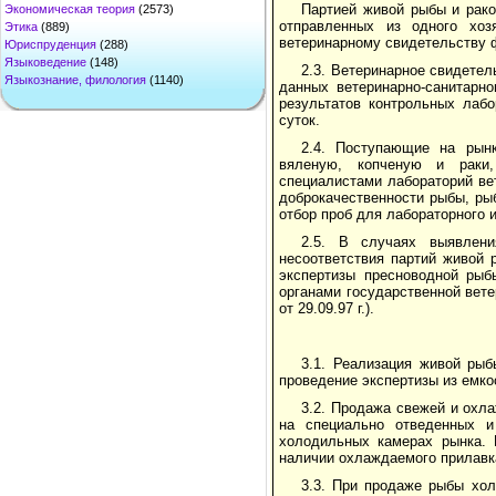
Партией живой рыбы и рак
Экономическая теория
(2573)
отправленных из одного хо
Этика
(889)
ветеринарному свидетельству ф
Юриспруденция
(288)
Языковедение
(148)
2.3. Ветеринарное свидете
Языкознание, филология
(1140)
данных ветеринарно-санитарн
результатов контрольных лабо
суток.
2.4. Поступающие на рын
вяленую, копченую и раки,
специалистами лабораторий ве
доброкачественности рыбы, ры
отбор проб для лабораторного 
2.5. В случаях выявлени
несоответствия партий живой 
экспертизы пресноводной рыб
органами государственной вет
от 29.09.97 г.).
3.1. Реализация живой ры
проведение экспертизы из емк
3.2. Продажа свежей и охл
на специально отведенных и
холодильных камерах рынка. 
наличии охлаждаемого прилавк
3.3. При продаже рыбы хо