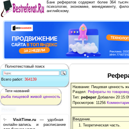
Банк рефератов содержит более 364 тыся
психологии, экономике, менеджменту, фило
английскому.
Полнотекстовый поиск
Рефер
Всего работ:
364139
Название: Пищевая ценность ж
Теги названий
Раздел:
Рефераты по товарове
рыба
пищевой
живой
ценность
Тип:
реферат
Добавлен 20:15:0
Просмотров: 11256
Комментарие
Реклама
Введение.
✨
VisitTime.ru
— удобная
онлайн-запись и расписание
1. Теоретическая часть.