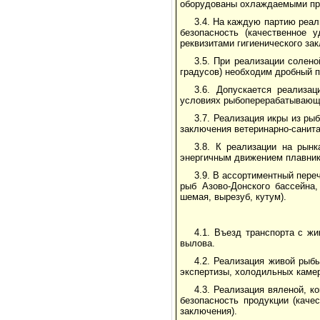
оборудованы охлаждаемыми пр
3.4. На каждую партию реа
безопасность (качественное 
реквизитами гигиенического за
3.5. При реализации солен
градусов) необходим дробный п
3.6. Допускается реализа
условиях рыбоперерабатывающих
3.7. Реализация икры из ры
заключения ветеринарно-санита
3.8. К реализации на рын
энергичным движением плавник
3.9. В ассортиментный пере
рыб Азово-Донского бассейна,
шемая, вырезуб, кутум).
4.1. Въезд транспорта с ж
вылова.
4.2. Реализация живой рыб
экспертизы, холодильных каме
4.3. Реализация вяленой, к
безопасность продукции (каче
заключения).