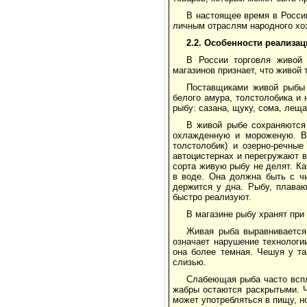
В настоящее время в Росси
личным отраслям народного хо
2.2. Особенности реализа
В России торговля живой 
магазинов признает, что живой
Поставщиками живой рыбы 
белого амура, толстолобика и
рыбу: сазана, щуку, сома, леща
В живой рыбе сохраняются
охлажденную и мороженую. В 
толстолобик) и озерно-речные
автоцистернах и перегружают в
сорта живую рыбу не делят. Ка
в воде. Она должна быть с ч
держится у дна. Рыбу, плава
быстро реализуют.
В магазине рыбу хранят при 
Живая рыба выравнивается
означает нарушение технологи
она более темная. Чешуя у та
слизью.
Слабеющая рыба часто вспл
жабры остаются раскрытыми. Ч
может употребляться в пищу, н