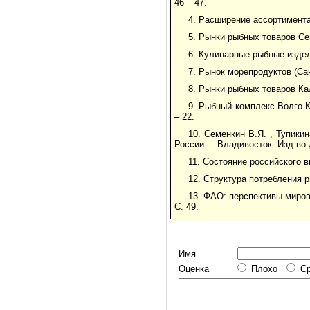
46 – 47.
4. Расширение ассортимента 
5. Рынки рыбных товаров Сев
6. Кулинарные рыбные издел
7. Рынок морепродуктов (Сан
8. Рынки рыбных товаров Кал
9. Рыбный комплекс Волго-Ка
– 22.
10. Семенкин В.Я. , Тупик
России. – Владивосток: Изд-во 
11. Состояние российского в
12. Структура потребления р
13. ФАО: перспективы мирово
С. 49.
Имя
Оценка
Плохо
С