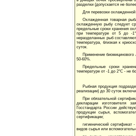
разделки (допускается не боле
Для перевозки охлажденной
Охлажденная товарная рыб
охлажденную рыбу следует ср
предельные сроки хранения ох
при температуре от 5 до -1
неразделанных рыб составляют 
температура, близкая к криос
суток.
Применение биомицинового л
50-60%.
Предельные сроки хранен
температуре от -1 до 2°С - не б
Рыбная продукция подразде
реализации) до 30 суток включи
При обязательной сертифик
декларации изготовителя за
Госстандарта России действу
продукции сырья, вспомогате
сертификации;
гигиенический сертификат 
видов сырья или вспомогатель