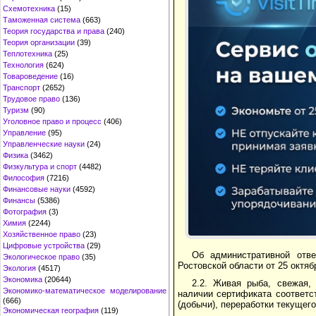
Схемотехника
(15)
Таможенная система
(663)
Теория государства и права
(240)
Теория организации
(39)
Теплотехника
(25)
Технология
(624)
Товароведение
(16)
Транспорт
(2652)
Трудовое право
(136)
Туризм
(90)
Уголовное право и процесс
(406)
Управление
(95)
Управленческие науки
(24)
Физика
(3462)
Физкультура и спорт
(4482)
Философия
(7216)
Финансовые науки
(4592)
Финансы
(5386)
Фотография
(3)
Химия
(2244)
Хозяйственное право
(23)
Цифровые устройства
(29)
Об административной отве
Экологическое право
(35)
Ростовской области от 25 октябр
Экология
(4517)
Экономика
(20644)
2.2. Живая рыба, свежая,
Экономико-математическое моделирование
наличии сертификата соответс
(666)
(добычи), переработки текущег
Экономическая география
(119)