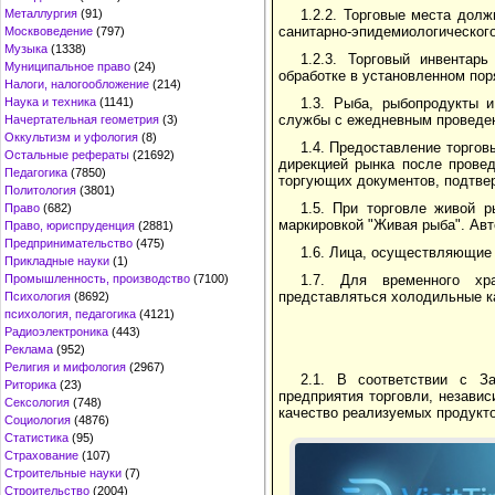
1.2.2. Торговые места дол
Металлургия
(91)
санитарно-эпидемиологическог
Москвоведение
(797)
Музыка
(1338)
1.2.3. Торговый инвентар
Муниципальное право
(24)
обработке в установленном пор
Налоги, налогообложение
(214)
1.3. Рыба, рыбопродукты 
Наука и техника
(1141)
службы с ежедневным проведен
Начертательная геометрия
(3)
Оккультизм и уфология
(8)
1.4. Предоставление торгов
Остальные рефераты
(21692)
дирекцией рынка после провед
Педагогика
(7850)
торгующих документов, подтве
Политология
(3801)
1.5. При торговле живой 
Право
(682)
маркировкой "Живая рыба". Ав
Право, юриспруденция
(2881)
Предпринимательство
(475)
1.6. Лица, осуществляющие
Прикладные науки
(1)
1.7. Для временного хр
Промышленность, производство
(7100)
представляться холодильные к
Психология
(8692)
психология, педагогика
(4121)
Радиоэлектроника
(443)
Реклама
(952)
Религия и мифология
(2967)
2.1. В соответствии с З
Риторика
(23)
предприятия торговли, независ
Сексология
(748)
качество реализуемых продукто
Социология
(4876)
Статистика
(95)
Страхование
(107)
Строительные науки
(7)
Строительство
(2004)