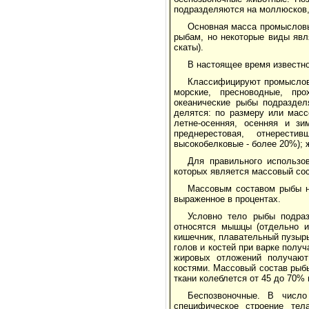
подразделяются на моллюсков,
Основная масса промысловы
рыбам, но некоторые виды явл
скаты).
В настоящее время известно
Классифицируют промысловы
морские, пресноводные, пр
океанические рыбы подраздел
делятся: по размеру или массе
летне-осенняя, осенняя и зи
преднерестовая, отнерести
высокобелковые - более 20%); 
Для правильного использо
которых является массовый со
Массовым составом рыбы н
выраженное в процентах.
Условно тело рыбы подра
относятся мышцы (отдельно ил
кишечник, плавательный пузырь
голов и костей при варке полу
жировых отложений получают
костями. Массовый состав рыбы
ткани колеблется от 45 до 70%
Беспозвоночные. В числ
специфическое строение тела