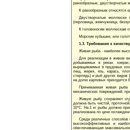
ракообразные, двустворчатые 
К ракообразным относятся к
Двустворчатые моллюски 
(перловица, жемчужница, беззуб
К головоногим моллюскам о
Морские кубышки, или голот
1.3. Требования к качеств
Живая рыба - наиболее высо
Для реализации в живом в
добываемых в реках, озерах
выращиваемых в прудовых хозя
лещ, жерех, язь, карась, пло
стерлядь) и рыб других видов
на долю карповых приходится 
Принимаемая живая рыба 
механических повреждений, при
Живую рыбу сохраняют отд
должна быть чистой, проточной
10°С. На 1 кг рыбы должно пр
реализована по цене охлажден
Среди различных способов 
высокоэффективных и наибол
обеспечивающая максимальное