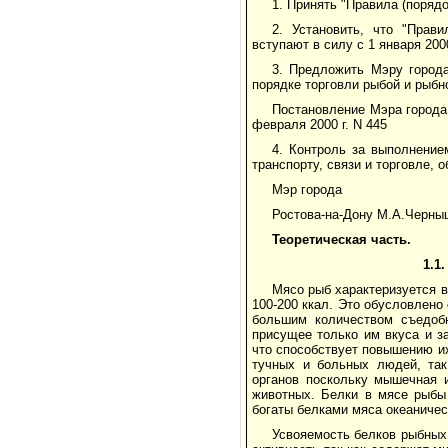
1. Принять "Правила (порядо
2. Установить, что "Прави
вступают в силу с 1 января 200
3. Предложить Мэру города
порядке торговли рыбой и рыбно
Постановление Мэра города,
февраля 2000 г. N 445
4. Контроль за выполнени
транспорту, связи и торговле,
Мэр города
Ростова-на-Дону М.А.Черны
Теоретическая часть.
1.1
Мясо рыб характеризуется 
100-200 ккал. Это обусловлен
большим количеством съедоб
присущее только им вкуса и за
что способствует повышению и
тучных и больных людей, так
органов поскольку мышечная 
животных. Белки в мясе рыбы
богаты белками мяса океаничес
Усвояемость белков рыбных