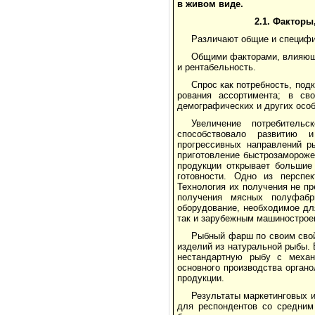
в живом виде.
2.1. Фактор
Различают об­щие и специф
Общими факторами, влияющи
и рентабельность.
Спрос как потребность, по
рования ассортимента; в сво
демографичес­ких и других особ
Увеличение потребительс
способствовало развитию и
прогрессивных направле­ний р
приготовле­ние быстрозамороже
продукции открывает большие
готовности. Одно из перспек
Технология их получения не пр
получения мясных полуфабри
оборудование, необходимое дл
так и зару­бежным машинострое
Рыбный фарш по своим свойс
из­делий из натуральной рыбы.
нестандартную ры­бу с механ
основного производства органо
продукции.
Результаты маркетинговых 
для респондентов со средним