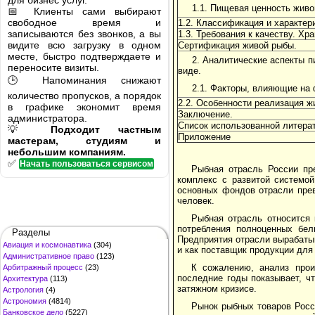
для бизнес услуг.
1.1. Пищевая ценность живо
📅 Клиенты сами выбирают
свободное время и
1.2. Классификация и характер
записываются без звонков, а вы
1.3. Требования к качеству. Хр
видите всю загрузку в одном
Сертификация живой рыбы.
месте, быстро подтверждаете и
2. Аналитические аспекты 
переносите визиты.
виде.
🕒 Напоминания снижают
2.1. Факторы, влияющие на
количество пропусков, а порядок
2.2. Особенности реализация ж
в графике экономит время
Заключение.
администратора.
Список использованной литера
💡
Подходит частным
Приложение
мастерам, студиям и
небольшим компаниям.
✅
Начать пользоваться сервисом
Рыбная отрасль России пр
комплекс с развитой системо
основных фондов отрасли прев
человек.
Рыбная отрасль относится
потребления полноценных бел
Разделы
Предприятия отрасли вырабаты
Авиация и космонавтика
(304)
и как поставщик продукции для
Административное право
(123)
К сожалению, анализ прои
Арбитражный процесс
(23)
последние годы показывает, ч
Архитектура
(113)
затяжном кризисе.
Астрология
(4)
Астрономия
(4814)
Рынок рыбных товаров Росс
Банковское дело
(5227)