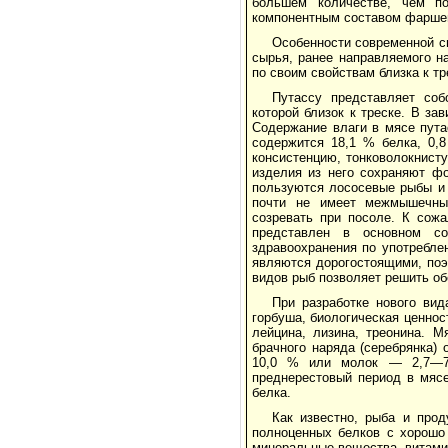
большем количестве, чем по­
компонентным составом фаршев
Особенности современной с
сырья, ранее направляемого на
по своим свойствам близка к тр
Путассу представляет соб
которой близок к треске. В за
Со­держание влаги в мясе пут
содержится 18,1 % белка, 0,
консистенцию, тонковолокнист
изделия из него сохра­няют ф
пользуются лососевые рыбы и 
почти не имеет межмышечных
созревать при посоле. К сожа
представлен в основном со
здравоохранения по употребле
являются до­рогостоящими, по
видов рыб позволяет решить об
При разработке нового вид
горбуша, биологичес­кая ценно
лейцина, лизина, треонина. М
брачного наряда (серебрянка) 
10,0 % или мо­лок — 2,7—7
преднерестовый период в мясе
белка.
Как известно, рыба и прод
полноценных белков с хорошо 
минеральные вещества, витами