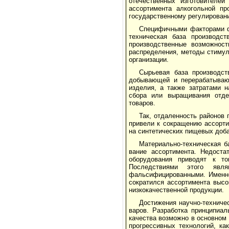
отечественных изготовителей
ассортимента алкогольной пр
государственному регулировани
Специфичными факторами ф
техническая база производст
производст­венные возможност
распределения, мето­ды стимул
организации.
Сырьевая база производст
добы­вающей и перерабатыва
изделия, а также затратами н
сбора или выращи­вания отд
товаров.
Так, отдаленность районов 
при­вели к сокращению ассорт
на син­тетических пищевых доба
Материально-техническая б
вание ассортимента. Недоста
обору­дования приводят к то
Последствиями этого явл
фальсифицированными. Именно 
сократился ассортимента высо
низкокачественной продукции.
Достижения научно-техниче
варов. Разработка принципиал
качест­ва возможно в основном 
прогрес­сивных технологий, к