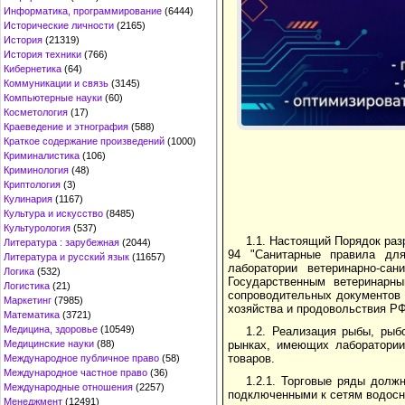
Информатика, программирование
(6444)
Исторические личности
(2165)
История
(21319)
История техники
(766)
Кибернетика
(64)
Коммуникации и связь
(3145)
Компьютерные науки
(60)
Косметология
(17)
Краеведение и этнография
(588)
Краткое содержание произведений
(1000)
Криминалистика
(106)
Криминология
(48)
Криптология
(3)
Кулинария
(1167)
Культура и искусство
(8485)
Культурология
(537)
1.1. Настоящий Порядок раз
Литература : зарубежная
(2044)
94 "Санитарные правила для
Литература и русский язык
(11657)
лаборатории ветеринарно-сан
Логика
(532)
Государственным ветеринарны
Логистика
(21)
сопроводительных документов 
Маркетинг
(7985)
хозяйства и продовольствия РФ 
Математика
(3721)
Медицина, здоровье
(10549)
1.2. Реализация рыбы, рыб
рынках, имеющих лаборатории
Медицинские науки
(88)
товаров.
Международное публичное право
(58)
Международное частное право
(36)
1.2.1. Торговые ряды долж
Международные отношения
(2257)
подключенными к сетям водосн
Менеджмент
(12491)