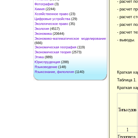
- расчет п
Фотография
(3)
- расчет п
Химия
(2244)
Хозяйственное право
(23)
- расчет с
Цифровые устройства
(29)
Экологическое право
(35)
- расчет п
Экология
(4517)
- расчет т
Экономика
(20644)
Экономико-математическое моделирование
- выводы.
(666)
Экономическая география
(119)
Экономическая теория
(2573)
Этика
(889)
Юриспруденция
(288)
Языковедение
(148)
Языкознание, филология
(1140)
Краткая ха
Таблица 1.
Краткая ха