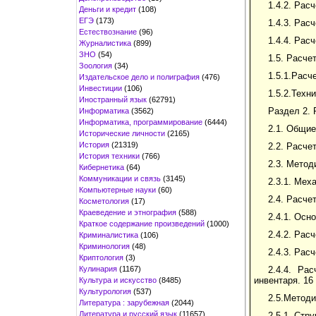
1.4.2. Рас
Деньги и кредит
(108)
ЕГЭ
(173)
1.4.3. Рас
Естествознание
(96)
1.4.4. Рас
Журналистика
(899)
ЗНО
(54)
1.5. Расче
Зоология
(34)
1.5.1.Расч
Издательское дело и полиграфия
(476)
Инвестиции
(106)
1.5.2.Техн
Иностранный язык
(62791)
Раздел 2. 
Информатика
(3562)
Информатика, программирование
(6444)
2.1. Общие
Исторические личности
(2165)
История
(21319)
2.2. Расче
История техники
(766)
2.3. Метод
Кибернетика
(64)
Коммуникации и связь
(3145)
2.3.1. Мех
Компьютерные науки
(60)
2.4. Расче
Косметология
(17)
Краеведение и этнография
(588)
2.4.1. Осн
Краткое содержание произведений
(1000)
2.4.2. Рас
Криминалистика
(106)
Криминология
(48)
2.4.3. Рас
Криптология
(3)
Кулинария
(1167)
2.4.4. Ра
инвентаря. 16
Культура и искусство
(8485)
Культурология
(537)
2.5.Методи
Литература : зарубежная
(2044)
Литература и русский язык
(11657)
2.5.1. Стр