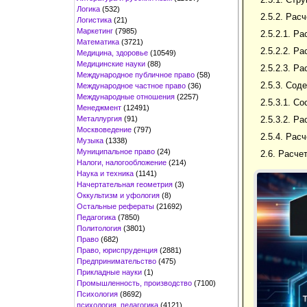
Логика
(532)
2.5.2. Рас
Логистика
(21)
Маркетинг
(7985)
2.5.2.1. Р
Математика
(3721)
2.5.2.2. Р
Медицина, здоровье
(10549)
Медицинские науки
(88)
2.5.2.3. Р
Международное публичное право
(58)
2.5.3. Сод
Международное частное право
(36)
Международные отношения
(2257)
2.5.3.1. С
Менеджмент
(12491)
Металлургия
(91)
2.5.3.2. Р
Москвоведение
(797)
2.5.4. Рас
Музыка
(1338)
Муниципальное право
(24)
2.6. Расче
Налоги, налогообложение
(214)
Наука и техника
(1141)
Начертательная геометрия
(3)
Оккультизм и уфология
(8)
Остальные рефераты
(21692)
Педагогика
(7850)
Политология
(3801)
Право
(682)
Право, юриспруденция
(2881)
Предпринимательство
(475)
Прикладные науки
(1)
Промышленность, производство
(7100)
Психология
(8692)
психология, педагогика
(4121)