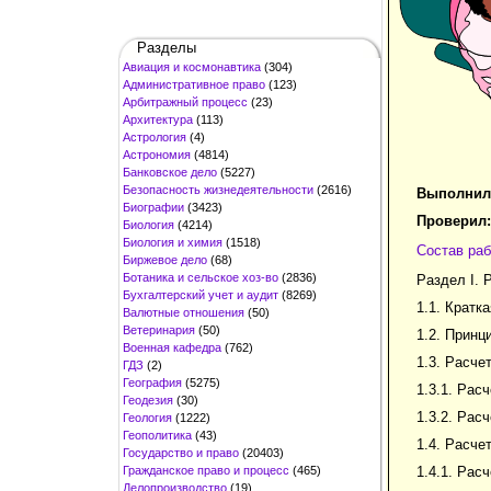
Разделы
Авиация и космонавтика
(304)
Административное право
(123)
Арбитражный процесс
(23)
Архитектура
(113)
Астрология
(4)
Астрономия
(4814)
Банковское дело
(5227)
Безопасность жизнедеятельности
(2616)
Выполнил
Биографии
(3423)
Проверил:
Биология
(4214)
Биология и химия
(1518)
Состав раб
Биржевое дело
(68)
Ботаника и сельское хоз-во
(2836)
Раздел I. 
Бухгалтерский учет и аудит
(8269)
1.1. Кратк
Валютные отношения
(50)
Ветеринария
(50)
1.2. Принц
Военная кафедра
(762)
1.3. Расче
ГДЗ
(2)
География
(5275)
1.3.1. Рас
Геодезия
(30)
1.3.2. Рас
Геология
(1222)
Геополитика
(43)
1.4. Расче
Государство и право
(20403)
Гражданское право и процесс
(465)
1.4.1. Рас
Делопроизводство
(19)