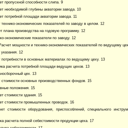
чет пропускной способности слипа. 9
чет необходимой глубины акватории завода. 10
чет потребной площади акватории завода. 11
т технико-экономических показателей по заводу в целом. 12
ет плана производства на годовую программу. 12
ико-экономические показатели по заводу. 12
Расчет мощности и технико-экономических показателей по ведущему цех
 указания. 12
т потребности в основных материалах по ведущему цеху. 13
ика расчета потребной площади ведущих цехов. 13
аносборочный цех. 13
т стоимости основных производственных фондов. 15
овные положения. 15
чет стоимости здания. 15
чет стоимости промышленных проводок. 16
счет стоимости оборудования, приспособлений, специального инстру
ка расчета полной себестоимости продукции цеха. 17
уктура себестоимости. 17