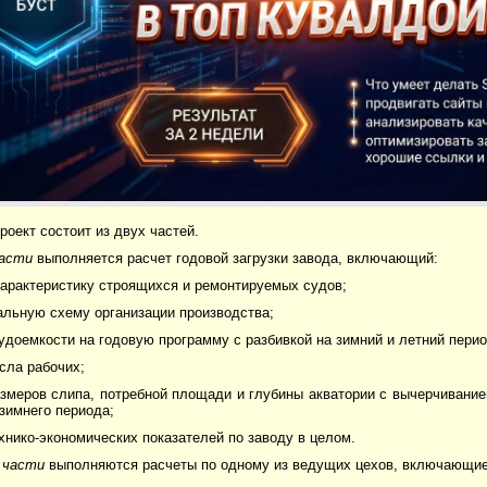
роект состоит из двух частей.
части
выполняется расчет годовой загрузки завода, включаю­щий:
характеристику строящихся и ремонтируемых судов;
альную схему организации производства;
рудоемкости на годовую программу с разбивкой на зимний и летний пери
исла рабочих;
азмеров слипа, потребной площади и глубины акватории с вычерчи­вани
зимнего периода;
ехнико-экономических показателей по заводу в целом.
 части
выполняются расчеты по одному из ведущих цехов, включающие