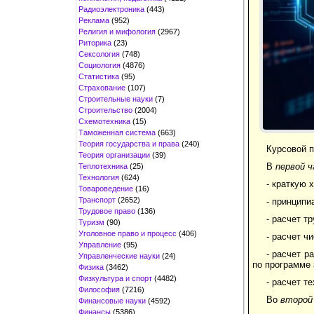
Радиоэлектроника
(443)
Реклама
(952)
Религия и мифология
(2967)
Риторика
(23)
Сексология
(748)
Социология
(4876)
Статистика
(95)
Страхование
(107)
Строительные науки
(7)
Строительство
(2004)
Схемотехника
(15)
Таможенная система
(663)
Теория государства и права
(240)
Курсовой п
Теория организации
(39)
В
первой 
Теплотехника
(25)
Технология
(624)
- краткую 
Товароведение
(16)
Транспорт
(2652)
- принципи
Трудовое право
(136)
- расчет т
Туризм
(90)
Уголовное право и процесс
(406)
- расчет ч
Управление
(95)
- расчет р
Управленческие науки
(24)
по программе 
Физика
(3462)
Физкультура и спорт
(4482)
- расчет т
Философия
(7216)
Во
второй
Финансовые науки
(4592)
Финансы
(5386)