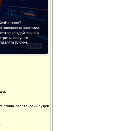
Реклама
оды;
ем плана расстановки судов
: