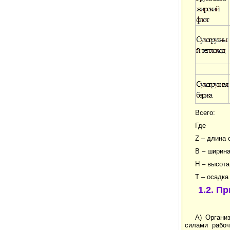
Всего:
Где
Z – длина 
B – ширина
H – высота
T – осадка 
1.2. П
А) Органи
силами рабоч