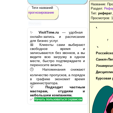
Название: Про
Теги названий
Раздел:
Рефер
прогнозирование
Тип:
реферат
Просмотров: 
Реклама
✨
VisitTime.ru
— удобная
онлайн-запись и расписание
для бизнес услуг.
📅 Клиенты сами выбирают
свободное время и
записываются без звонков, а вы
Рос­сий­ско
видите всю загрузку в одном
Санкт-Пе­т
месте, быстро подтверждаете и
переносите визиты.
Уни­вер­си
🕒 Напоминания снижают
Дис­ци­п­л
количество пропусков, а порядок
Курсовая 
в графике экономит время
администратора.
💡
Подходит частным
мастерам, студиям и
небольшим компаниям.
✅
Начать пользоваться сервисом