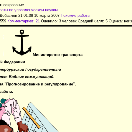
гнозирование
аты по управленческим наукам
Добавлен 21:01:08 10 марта 2007
Похожие работы
1559
Комментариев: 21
Оценило: 3 человек Средний балл: 5 Оценка:
неи
Министерство транспорта
й Фе­де­ра­ции.
ер­бург­ский Го­су­дар­ст­вен­ный
­тет Вод­ных ком­му­ни­ка­ций.
ина "Прогнозирование и регулирование".
работа.