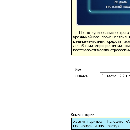
После купирования острого
чрезвычайного происшествия 
медикаментозных средств исо
лечебными мероприятиями при 
посттравматических стрессовых
Имя
Оценка
Плохо
С
Комментарии:
Хватит париться. На сайте 
пользуюсь, и вам советую!