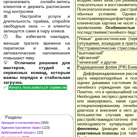
воздействиях зачастую развив
организовать онлайн-запись
спасательных и восстановитель
клиентов и держать расписание
Психопатологические расстр
под контролем.
обычных условиях. Однак
📅 Настройте услуги и
психотравмирующихфакторов р
длительность приёма, откройте
клиническая картина не носит 
свободные окна — и клиенты
проявлениям.
Особенностью
запишутся сами в пару кликов.
последствиямистихийного бедст
🕒 Вы избегаете накладок,
"Новые" диагностические (тер
меньше тратите времени на
ситуациями, вошедшие в практи
переписки и звонки, а
Посттравматические стрессовы
автоматические напоминания
"вьетнамский"
повышают явку.
"афганский"
"чеченский" и другие
💡
Отличное решение для
Радиационная фобия (РФ) Боев
мастеров, студий и
сервисных команд, которым
Дифференцированное рассмо
важны порядок и стабильная
круга неврозоподобных и пси
загрузка.
оценки динамики состояния б
✅
лечебного учреждения при на
Начать пользоваться сервисом
Понятно, что в чрезвычайной с
Необходима экспресс-диагност
или эвакуировать, какие сде
кспециализированному лечеб
диагноза и внесения в него 
большинстве случаев врач
Разделы
расстройствамидостаточно оп
Авиация и космонавтика
(304)
необходимости купирующей
Административное право
(123)
феномены
(реакции на стре
Арбитражный процесс
(23)
реактивные психозы
(см. табл