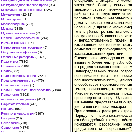
специалист-атомщик: "В момен
Международное публичное право
(58)
указателей. Даже у самых оп
Международное частное право
(36)
знакомо чувство, переживаемо
Международные отношения
(2257)
работал на эксплуатации атомн
Менеджмент
(12491)
холодной волной невольного с
Металлургия
(91)
делать, пока стрелки самописце
Москвоведение
(797)
неясны еще причина изакономер
Музыка
(1338)
то в глубине, третьим планом,
Муниципальное право
(24)
наступают необыкновенная ясно
Налоги, налогообложение
(214)
У неподготовленных людей, н
Наука и техника
(1141)
измененным состоянием созн
Начертательная геометрия
(3)
осмыслении происходящего, за
Оккультизм и уфология
(8)
жизнеспасающих действий.
Остальные рефераты
(21692)
Специальные исследования, про
Педагогика
(7850)
выявили более чем у 70% обс
отпродолжавшихся несколько м
Политология
(3801)
Непосредственно после острог
Право
(682)
непонимание того, что прои
Право, юриспруденция
(2881)
повышаетсяактивность, движе
Предпринимательство
(475)
способствует перемещению мн
Прикладные науки
(1)
темпа, запинанием, голос ста
Промышленность, производство
(7100)
Мнестическиенарушения пре
Психология
(8692)
происходящем вокруг. Однако 
психология, педагогика
(4121)
изменение представления о вр
Радиоэлектроника
(443)
увеличенной в несколькораз.
Реклама
(952)
При сложных реакциях
страх
Религия и мифология
(2967)
Наряду с психическимирасст
Риторика
(23)
ознобоподобный тремор, обмо
Сексология
(748)
искажаются расстояние ме
Социология
(4876)
представляется "нереальным"