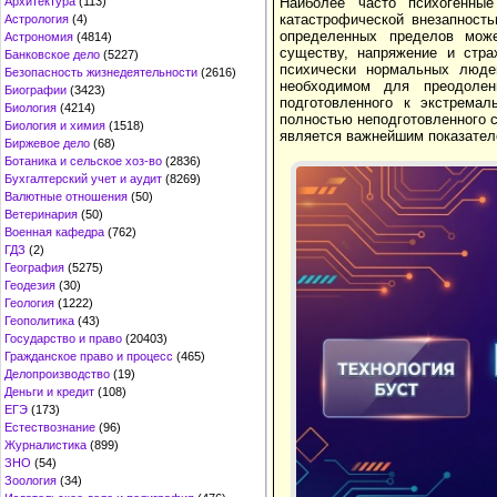
Архитектура
(113)
Наиболее часто психогенные
катастрофической внезапност
Астрология
(4)
определенных пределов може
Астрономия
(4814)
существу, напряжение и стра
Банковское дело
(5227)
психически нормальных люде
Безопасность жизнедеятельности
(2616)
необходимом для преодолен
Биографии
(3423)
подготовленного к экстремал
Биология
(4214)
полностью неподготовленного 
Биология и химия
(1518)
является важнейшим показателе
Биржевое дело
(68)
Ботаника и сельское хоз-во
(2836)
Бухгалтерский учет и аудит
(8269)
Валютные отношения
(50)
Ветеринария
(50)
Военная кафедра
(762)
ГДЗ
(2)
География
(5275)
Геодезия
(30)
Геология
(1222)
Геополитика
(43)
Государство и право
(20403)
Гражданское право и процесс
(465)
Делопроизводство
(19)
Деньги и кредит
(108)
ЕГЭ
(173)
Естествознание
(96)
Журналистика
(899)
ЗНО
(54)
Зоология
(34)