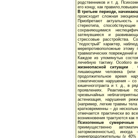
родственников и т. д. Психоэ
его концу, как правило,повыш
В третьем периоде, начинаю
происходит сложная эмоционал
Приобретают актуальность 
стереотипа, способствующие
сохраняющимися неспецифич
затянувшиеся и развивающие
стрессовые расстройства. С
"подострый" характер, наблюд
мерепротивоположные этому п
травматических повреждений и 
Каждое из упомянутых состоя
лечебную тактику. Особого 
жизнеопасной ситуации
. Он
лишающими человека (или 
продолжительное время нар
соматические нарушения – со 
кишечноготракта и т. д., в р
проявлениях. Реактивные п
чрезвычайных неблагоприятн
астенизация, нарушения режи
(например, легкие травмы тела
кратковременны – до нескольк
отмечается практически во вс
возникновения трактуются как 
Психогенные сумеречные 
преимущественно автомат
заторможенностью), иногда
онинепродолжительны (у 40% 