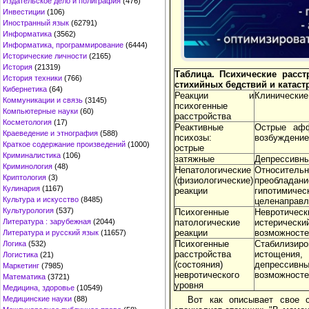
Издательское дело и полиграфия
(476)
Инвестиции
(106)
Иностранный язык
(62791)
Информатика
(3562)
Информатика, программирование
(6444)
Исторические личности
(2165)
История
(21319)
Таблица. Психические расс
История техники
(766)
стихийных бедствий и катас
Кибернетика
(64)
Реакции и
Клинические
Коммуникации и связь
(3145)
психогенные
Компьютерные науки
(60)
расстройства
Косметология
(17)
Реактивные
Острые афф
Краеведение и этнография
(588)
психозы:
возбуждение
Краткое содержание произведений
(1000)
острые
Криминалистика
(106)
затяжные
Депрессивны
Криминология
(48)
Непатологические
Относитель
Криптология
(3)
(физиологические)
преобладан
Кулинария
(1167)
реакции
гипотимичес
Культура и искусство
(8485)
целенаправл
Культурология
(537)
Психогенные
Невротичес
патологические
истерическ
Литература : зарубежная
(2044)
реакции
возможносте
Литература и русский язык
(11657)
Психогенные
Стабилизир
Логика
(532)
расстройства
истощения, 
Логистика
(21)
(состояния)
депрессивн
Маркетинг
(7985)
невротического
возможносте
Математика
(3721)
уровня
Медицина, здоровье
(10549)
Вот как описывает свое с
Медицинские науки
(88)