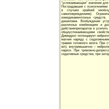
"успокаивающее" значение для
Пострадавшие с психогениями 
в случаях крайней необход
самоповреждениям). Огран
измедикаментозных средств, 
диазепама. Возбуждение уст
различных комбинациях и доз
действияпрепаратов и усилить
общеуспокаивающими свойств
Димедрол потенцирует нейропл
магния наряду с седативными
травме головного мозга. При 
мл), внутримышечно – нейроле
наркоз. При тревожно-депрес
седативные средства, при зат