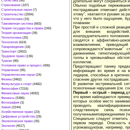
Статистика
(95)
Длительно могут сохраняться и
Обычно подобные переживания
Страхование
(107)
пострадавшие отмечают действ
Строительные науки
(7)
этому", хватаются руками за р
Строительство
(2004)
что у него было ощущение, бу
Схемотехника
(15)
плавании.
Таможенная система
(663)
При простой и сложной реакци
Теория государства и права
(240)
для внешних воздействий,
Теория организации
(39)
иззатруднительного положения
Теплотехника
(25)
сводятся к аффективно-шоко
Технология
(624)
взаимовлияния, приводящи
Товароведение
(16)
сопровождаются"животным" с
Транспорт
(2652)
движениями, гипнотизирующей
Трудовое право
(136)
толпы в чрезвычайных обстоя
Туризм
(90)
коллектив.
Уголовное право и процесс
(406)
Предотвращают панику предва
Управление
(95)
информация во время и на вс
лидеров, способных в критиче
Управленческие науки
(24)
спасение других пострадавших.
Физика
(3462)
В развитии экстремальной си
Физкультура и спорт
(4482)
психогенные нарушения (см. сх
Философия
(7216)
Первый – острый – период
дл
Финансовые науки
(4592)
это время наблюдаются преиму
Финансы
(5386)
которых особое место занимаю
Фотография
(3)
проводить квалифицированн
Химия
(2244)
следственную связь псих
Хозяйственное право
(23)
полученнымиповреждениями (чер
Цифровые устройства
(29)
Специально следует отметить 
Экологическое право
(35)
первом периоде. Опасность 
Экология
(4517)
угрожающую(как, например, пр