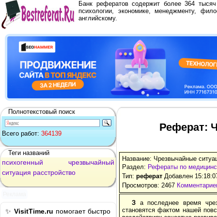
Банк рефератов содержит более 364 тыся
психологии, экономике, менеджменту, фило
английскому.
Полнотекстовый поиск
Реферат: 
Всего работ:
364139
Теги названий
Название: Чрезвычайные ситуац
психогенный
чрезвычайный
Раздел:
Рефераты по медицинс
ситуация
расстройство
Тип:
реферат
Добавлен 15:18:0
Просмотров: 2467
Комментариев
Реклама
З
а последнее время чрез
становятся фактом нашей повс
✨
VisitTime.ru
помогает быстро