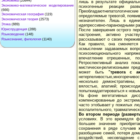
Экономика
(20644)
лишь в результате официальн
Экономико-математическое моделирование
психогенные реакции раз
(666)
Преобладаютнепатологическ
Экономическая география
(119)
определяемые тревогой, появи
Экономическая теория
(2573)
незначителен. Лишь в един
Этика
(889)
идепрессивно-параноидными ра
Юриспруденция
(288)
После завершения острого пер
настроения, активно участв
Языковедение
(148)
рассказывают о своих пережи
Языкознание, филология
(1140)
Как правило, она сменяется 
осмыслении задаваемых вопр
психоэмоционального напря
впечатление отрешенных, п
Ретроспективный анализ пок
мистически-религиозными пре
может быть
"тревога с ак
нетерпеливостью,многоречивос
несколько демонстративны,
вялостью, апатией; происход
попыткиадаптироваться к новы
На фоне вегетативных дисфу
компенсированные до экстрем
часто этобывает у пожилых лю
воспалительного, травматическо
Во втором периоде (разверт
условиях. В это времядля фо
большее значение приобрета
сохранения в ряде случаев ж
разобщение семей, потеря дом
воздействий, несовпадение 