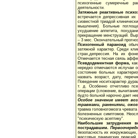
психогенные сумеречные ра
деятельности.
Затяжные реактивные психо
встречается депрессивная их
сизвестной триадой клиническ
мышления). Больные поглощ
ухудшение аппетита, похудани
прекращение менструаций. Выр
– 3 мес. Окончательный прогно
Психогенный параноид
обычн
затяжной характер. Среди кли
страх,депрессия. На их фон
Отмечается тесная связь аффе
Псевдодементная форма,
как
нередко отмечаются ислучаи о
состояние больных характери
назвать возраст, дату, переч
Поведение носитхарактер дура
т. д. Особенно отчетливо пс
операции (сложение, вычитани
будто больной нарочно дает не
Особое значение имеет во
травмами, ранениями, ожо
травма головногомозга чревата
болезненных симптомов. Неосл
"психическую асептику".
Наибольшие затруднения в
пострадавшим.
Первоочеред
безопасность их иокружающих,
массовых панических реакций