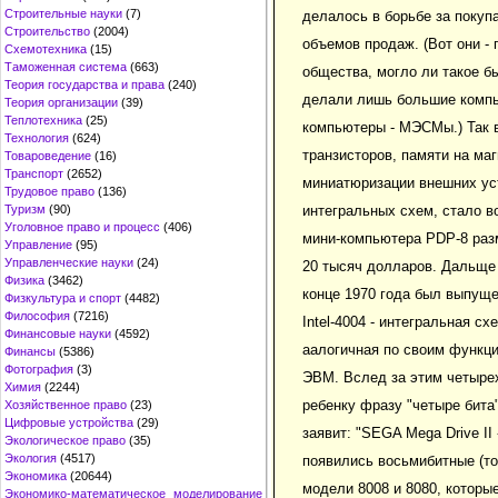
Строительные науки
(7)
делалось в борьбе за покуп
Строительство
(2004)
объемов продаж. (Вот они -
Схемотехника
(15)
Таможенная система
(663)
общества, могло ли такое бы
Теория государства и права
(240)
делали лишь большие комп
Теория организации
(39)
Теплотехника
(25)
компьютеры - МЭСМы.) Так в
Технология
(624)
транзисторов, памяти на ма
Товароведение
(16)
Транспорт
(2652)
миниатюризации внешних уст
Трудовое право
(136)
интегральных схем, стало в
Туризм
(90)
Уголовное право и процесс
(406)
мини-компьютера PDP-8 раз
Управление
(95)
Управленческие науки
(24)
20 тысяч долларов. Дальще 
Физика
(3462)
конце 1970 года был выпущ
Физкультура и спорт
(4482)
Философия
(7216)
Intel-4004 - интегральная с
Финансовые науки
(4592)
аалогичная по своим функц
Финансы
(5386)
Фотография
(3)
ЭВМ. Вслед за этим четыре
Химия
(2244)
ребенку фразу "четыре бита"
Хозяйственное право
(23)
Цифровые устройства
(29)
заявит: "SEGA Mega Drive II -
Экологическое право
(35)
Экология
(4517)
появились восьмибитные (то 
Экономика
(20644)
модели 8008 и 8080, которы
Экономико-математическое моделирование