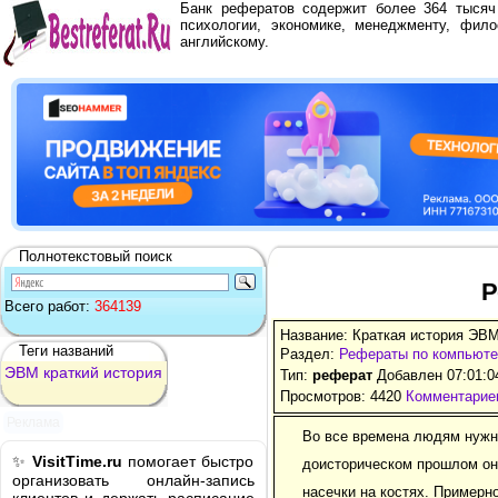
Банк рефератов содержит более 364 тыся
психологии, экономике, менеджменту, фило
английскому.
Полнотекстовый поиск
Р
Всего работ:
364139
Название: Краткая история ЭВ
Теги названий
Раздел:
Рефераты по компьют
ЭВМ
краткий
история
Тип:
реферат
Добавлен 07:01:0
Просмотров: 4420
Комментариев
Реклама
Во все времена людям нужн
✨
VisitTime.ru
помогает быстро
доисторическом прошлом он
организовать онлайн-запись
насечки на костях. Примерно