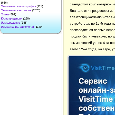
(666)
стандартом компьютерной и
Экономическая география
(119)
Вначале эти процессоры ис
Экономическая теория
(2573)
Этика
(889)
электронщиками-любителями
Юриспруденция
(288)
Языковедение
(148)
устройствах, но 1975 года на
Языкознание, филология
(1140)
производиться первые перс
продаж были невысоки, но д
коммерческий успех был ош
этого? Уже тогда, на заре, 