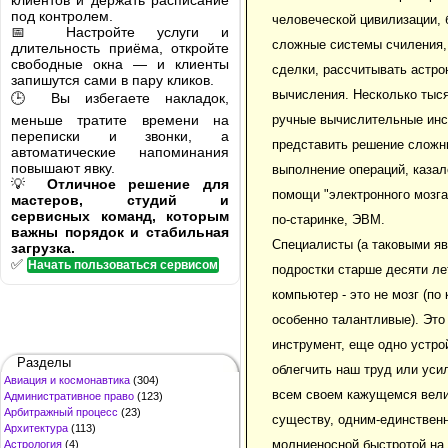
клиентов и держать расписание
под контролем.
человеческой цивилизации,
📅 Настройте услуги и
сложные системы счиления,
длительность приёма, откройте
свободные окна — и клиенты
сделки, рассчитывать астро
запишутся сами в пару кликов.
вычисления. Несколько тыс
🕒 Вы избегаете накладок,
меньше тратите времени на
ручные вычислительные инс
переписки и звонки, а
представить решение сложн
автоматические напоминания
повышают явку.
выполнение операций, казал
💡
Отличное решение для
помощи "электронного мозга
мастеров, студий и
сервисных команд, которым
по-старинке, ЭВМ.
важны порядок и стабильная
Специалисты (а таковыми яв
загрузка.
✅
Начать пользоваться сервисом
подростки старше десяти лет
компьютер - это не мозг (по 
особенно талантливые). Это
инструмент, еще одно устро
Разделы
облегчить наш труд или уси
Авиация и космонавтика
(304)
всем своем кажущемся вели
Административное право
(123)
Арбитражный процесс
(23)
существу, одним-единственн
Архитектура
(113)
молниеносной быстротой на
Астрология
(4)