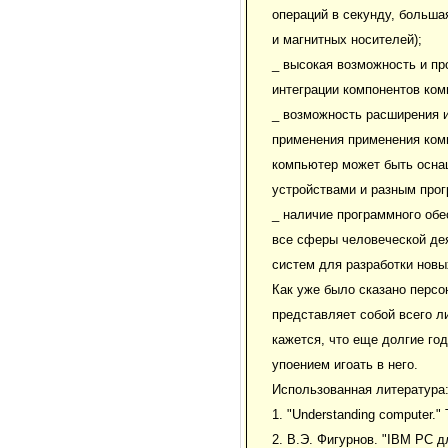
операций в секунду, больша
и магнитных носителей);
_ высокая возможность и пр
интеграции компонентов ком
_ возможность расширения и
применения применения комп
компьютер может быть осн
устройствами и разным про
_ наличие программного об
все сферы человеческой де
систем для разработки новы
Как уже было сказано перс
представляет собой всего л
кажется, что еще долгие го
упоением игоать в него.
Использованная литература
1. "Understanding computer."
2. В.Э. Фигурнов. "IBM PC д