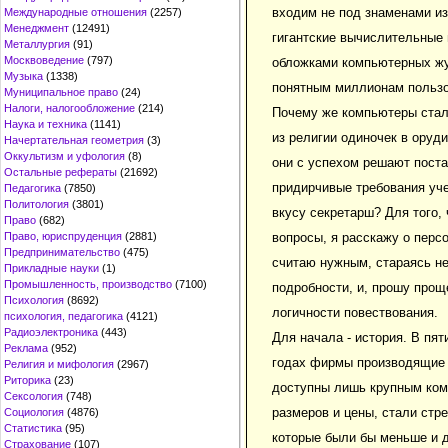
входим не под знаменами и
Международные отношения
(2257)
Менеджмент
(12491)
гигантские вычислительные 
Металлургия
(91)
Москвоведение
(797)
обложками компьютерных жу
Музыка
(1338)
понятным миллионам пользо
Муниципальное право
(24)
Налоги, налогообложение
(214)
Почему же компьютеры стал
Наука и техника
(1141)
из религии одиночек в оруд
Начертательная геометрия
(3)
Оккультизм и уфология
(8)
они с успехом решают пост
Остальные рефераты
(21692)
придирчивые требования уч
Педагогика
(7850)
Политология
(3801)
вкусу секретарш? Для того, 
Право
(682)
вопросы, я расскажу о перс
Право, юриспруденция
(2881)
Предпринимательство
(475)
считаю нужным, стараясь не
Прикладные науки
(1)
Промышленность, производство
(7100)
подробности, и, прошу проще
Психология
(8692)
логичности повествования.
психология, педагогика
(4121)
Радиоэлектроника
(443)
Для начала - история. В пя
Реклама
(952)
годах фирмы производящие 
Религия и мифология
(2967)
Риторика
(23)
доступны лишь крупным ком
Сексология
(748)
размеров и цены, стали стр
Социология
(4876)
Статистика
(95)
которые были бы меньше и д
Страхование
(107)