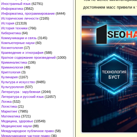
Иностранный язык
(62791)
достоянием масс привели к 
Информатика
(3562)
Информатика, программирование
(6444)
Исторические личности
(2165)
История
(21319)
История техники
(766)
Кибернетика
(64)
Коммуникации и связь
(3145)
Компьютерные науки
(60)
Косметология
(17)
Краеведение и этнография
(588)
Краткое содержание произведений
(1000)
Криминалистика
(106)
Криминология
(48)
Криптология
(3)
Кулинария
(1167)
Культура и искусство
(8485)
Культурология
(537)
Литература : зарубежная
(2044)
Литература и русский язык
(11657)
Логика
(532)
Логистика
(21)
Маркетинг
(7985)
Математика
(3721)
Медицина, здоровье
(10549)
Медицинские науки
(88)
Международное публичное право
(58)
Международное частное право
(36)