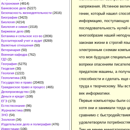
Астрономия
(4814)
напряжения. Истинное велич
Банковское дело
(5227)
Безопасность жизнедеятельности
(2616)
гении, который нашел спосо
Биографии
(3423)
информацию, поступающую и
Биология
(4214)
Биология и химия
(1518)
последовательность нулей и
Биржевое дело
(68)
многообразие нашей неподч
Ботаника и сельское хоз-во
(2836)
Бухгалтерский учет и аудит
(8269)
законам жизни в строгий яз
Валютные отношения
(50)
электронным схемам компью
Ветеринария
(50)
Военная кафедра
(762)
что моя будущая специально
ГДЗ
(2)
География
(5275)
вопреки опасениям писателе
Геодезия
(30)
придатком машины, а получ
Геология
(1222)
Геополитика
(43)
способности и сделать еще 
Государство и право
(20403)
труда к творческому. Мы вс
Гражданское право и процесс
(465)
Делопроизводство
(19)
век информатики.
Деньги и кредит
(108)
Первые компьютеры были соз
ЕГЭ
(173)
Естествознание
(96)
хотя они и занимали тогда 
Журналистика
(899)
сравнимо с быстродействием
ЗНО
(54)
Зоология
(34)
удовлетворяли потребностям
Издательское дело и полиграфия
(476)
Инвестиции
(106)
Тем не менее минитатюриза