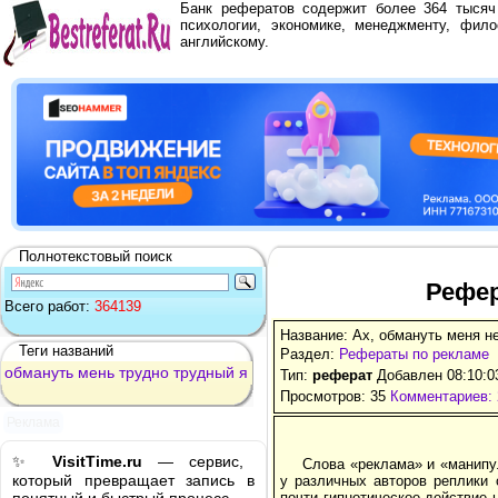
Банк рефератов содержит более 364 тыся
психологии, экономике, менеджменту, фило
английскому.
Полнотекстовый поиск
Рефер
Всего работ:
364139
Название: Ах, обмануть меня не
Теги названий
Раздел:
Рефераты по рекламе
обмануть
мень
трудно
трудный
я
Тип:
реферат
Добавлен 08:10:0
Просмотров: 35
Комментариев: 
Реклама
✨
VisitTime.ru
— сервис,
Слова «реклама» и «манипу
который превращает запись в
у различных авторов реплики 
почти гипнотическое действие