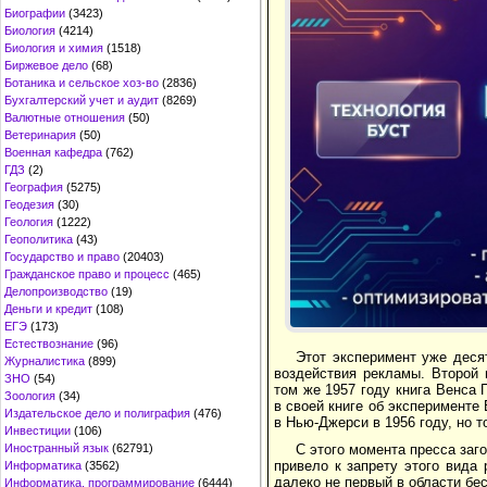
Биографии
(3423)
Биология
(4214)
Биология и химия
(1518)
Биржевое дело
(68)
Ботаника и сельское хоз-во
(2836)
Бухгалтерский учет и аудит
(8269)
Валютные отношения
(50)
Ветеринария
(50)
Военная кафедра
(762)
ГДЗ
(2)
География
(5275)
Геодезия
(30)
Геология
(1222)
Геополитика
(43)
Государство и право
(20403)
Гражданское право и процесс
(465)
Делопроизводство
(19)
Деньги и кредит
(108)
ЕГЭ
(173)
Естествознание
(96)
Этот эксперимент уже дес
Журналистика
(899)
воздействия рекламы. Второй 
ЗНО
(54)
том же 1957 году книга Венса 
Зоология
(34)
в своей книге об эксперименте
Издательское дело и полиграфия
(476)
в Нью-Джерси в 1956 году, но 
Инвестиции
(106)
С этого момента пресса заг
Иностранный язык
(62791)
привело к запрету этого вида
Информатика
(3562)
далеко не первый в области бе
Информатика, программирование
(6444)