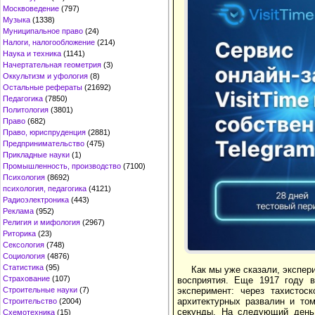
Москвоведение
(797)
Музыка
(1338)
Муниципальное право
(24)
Налоги, налогообложение
(214)
Наука и техника
(1141)
Начертательная геометрия
(3)
Оккультизм и уфология
(8)
Остальные рефераты
(21692)
Педагогика
(7850)
Политология
(3801)
Право
(682)
Право, юриспруденция
(2881)
Предпринимательство
(475)
Прикладные науки
(1)
Промышленность, производство
(7100)
Психология
(8692)
психология, педагогика
(4121)
Радиоэлектроника
(443)
Реклама
(952)
Религия и мифология
(2967)
Риторика
(23)
Сексология
(748)
Социология
(4876)
Статистика
(95)
Как мы уже сказали, экспер
Страхование
(107)
восприятия. Еще 1917 году в
Строительные науки
(7)
эксперимент: через тахисто
архитектурных развалин и то
Строительство
(2004)
секунды. На следующий день 
Схемотехника
(15)