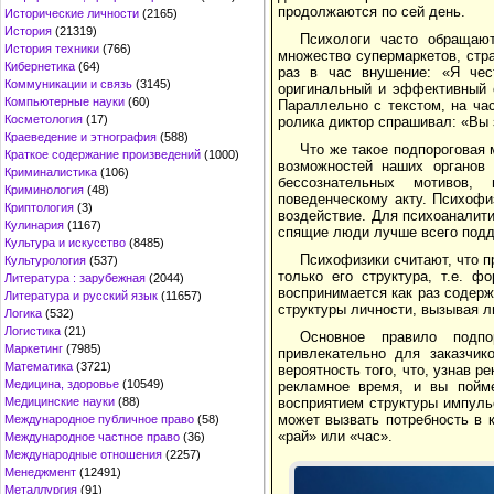
продолжаются по сей день.
Исторические личности
(2165)
История
(21319)
Психологи часто обращаю
История техники
(766)
множество супермаркетов, стр
Кибернетика
(64)
раз в час внушение: «Я чест
Коммуникации и связь
(3145)
оригинальный и эффективный 
Компьютерные науки
(60)
Параллельно с текстом, на ча
Косметология
(17)
ролика диктор спрашивал: «Вы 
Краеведение и этнография
(588)
Что же такое подпороговая
Краткое содержание произведений
(1000)
возможностей наших органов
Криминалистика
(106)
бессознательных мотивов, 
Криминология
(48)
поведенческому акту. Психофи
Криптология
(3)
воздействие. Для психоаналити
Кулинария
(1167)
спящие люди лучше всего подд
Культура и искусство
(8485)
Психофизики считают, что п
Культурология
(537)
только его структура, т.е. ф
Литература : зарубежная
(2044)
воспринимается как раз содерж
Литература и русский язык
(11657)
структуры личности, вызывая л
Логика
(532)
Логистика
(21)
Основное правило подпо
Маркетинг
(7985)
привлекательно для заказчик
Математика
(3721)
вероятность того, что, узнав 
Медицина, здоровье
(10549)
рекламное время, и вы пойме
восприятием структуры импуль
Медицинские науки
(88)
может вызвать потребность в к
Международное публичное право
(58)
«рай» или «час».
Международное частное право
(36)
Международные отношения
(2257)
Менеджмент
(12491)
Металлургия
(91)