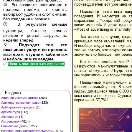
понятный и быстрый процесс.
производителей вот уже многие
📅 Вы создаёте расписание и
правила приёма, а клиенты
Психологи почти всех нап
выбирают удобный слот онлайн,
поведения. И несмотря на э
без ожидания и звонков.
выражение Г. Форда: «50 проце
🕒 В результате меньше
какие именно!» И даже один и
«Most of advertising is shamful
путаницы, больше точных
визитов и ровная загрузка на
Так известны случаи, когд
неделю вперёд.
кричащем море объявлений мал
💡
Подходит тем, кто
И вообще, люди часто покупаю
оказывает услуги по времени:
только потому, что вокруг ее м
мастерам, студиям, кабинетам
значительно больше, чем реаль
и небольшим командам.
Как же исследовать миф? Ш
✅
Начать пользоваться сервисом
базируются манипулятивные 
плакат: «Покупатель! Будь наче
мы обратились к истории созда
Невидимые манипуляции в 
феноменальный успех. В тече
кадры, длившиеся лишь 0,003 с
Разделы
кока-колы и поп-корна. Однако
Авиация и космонавтика
(304)
корна — на 57,7%!
Административное право
(123)
Арбитражный процесс
(23)
Архитектура
(113)
Астрология
(4)
Астрономия
(4814)
Банковское дело
(5227)
Безопасность жизнедеятельности
(2616)