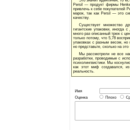
Это значит идентичен, то ест
Persil — продукт фирмы Henke
привлечь к себе покупателей Pe
марок, так как Persil — это с
качеству.
Существует множество др
гигантские упаковки, иногда 
много раз описанный трюк с це
только потому, что 5,78 воспри
упаковках с разным весом, но 
но представьте, сколько на это
Мы рассмотрели не все на
разработки, проводимые с испо
психолингвистики. Мы коснулис
как этот миф создавался, и
реальность.
Имя
Оценка
Плохо
С