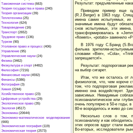
Результат: предъявленные нака
Таможенная система
(663)
Теория государства и права
(240)
Приведем пример еще одн
Теория организации
(39)
(R.J.Berger) в 1963 году. Сп
Теплотехника
(25)
имена самих испытуемых, их 
Технология
(624)
значимые имена будут обязате
Товароведение
(16)
снов испытуемых, эти имена,
Транспорт
(2652)
трансформировалась в «Jemmy
Трудовое право
(136)
«flowers», «potato» заменило «P
Туризм
(90)
В 1976 году С.Бранд (S.Br
Уголовное право и процесс
(406)
фильма зрителям-испытуемым
Управление
(95)
словами «Bier», «Cola», «Tri
Управленческие науки
(24)
запрещается!».
Физика
(3462)
Результат: подпороговая ре
Физкультура и спорт
(4482)
на выбор сигарет.
Философия
(7216)
Финансовые науки
(4592)
Итак, что же осталось от 
Финансы
(5386)
физиологов, что, чем короче 
Фотография
(3)
том, что подпороговая реклам
Химия
(2244)
именно она воздействует. Зд
Хозяйственное право
(23)
зависимых. Невидимые соблаз
Цифровые устройства
(29)
психоаналитическое или глуби
Экологическое право
(35)
очень популярно в 50-е годы, в
Экология
(4517)
80-е возродилось и живо до сих
Экономика
(20644)
Несколько слов о том, п
Экономико-математическое моделирование
психоанализу и как обходились
(666)
этих опросов вдруг стали выя
Экономическая география
(119)
Во-вторых, исследователи рын
Экономическая теория
(2573)