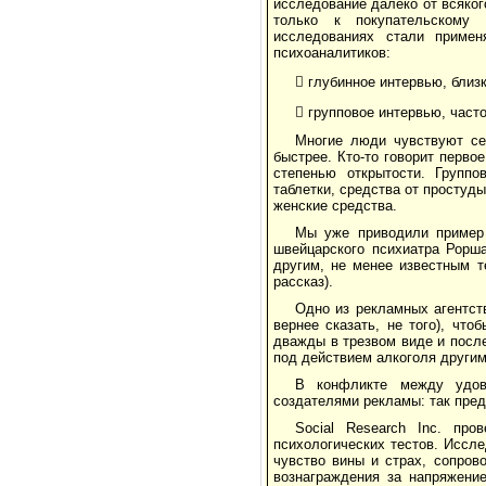
исследование далеко от всяко
только к покупательскому 
исследованиях стали примен
психоаналитиков:
 глубинное интервью, близк
 групповое интервью, част
Многие люди чувствуют себ
быстрее. Кто-то говорит перво
степенью открытости. Группо
таблетки, средства от простуды
женские средства.
Мы уже приводили пример 
швейцарского психиатра Рорша
другим, не менее известным т
рассказ).
Одно из рекламных агентств
вернее сказать, не того), чт
дважды в трезвом виде и после
под действием алкоголя други
В конфликте между удов
создателями рекламы: так пред
Social Research Inc. пр
психологических тестов. Иссл
чувство вины и страх, сопров
вознаграждения за напряжени