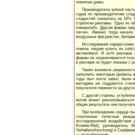
пожилые дамы.
Производители зубной паст
годов по производителям слад
сладостей снизилось на 10%. 
стратегии рекламы. Одно из об
поверили!)». Другая фирма пре
легче». Именно тогда начали
воздушные фигуристки, балерин
Исследования нарциссизма 
помочь людям купить их собст
автомобиля. И хотя реклама 
фирмы не ограничиваются толь
в рекламе он будет показан с р
Также возникла уверенност
заполнить некоторые пробелы в
годы был почти забыт, были и
методики не поддаются стати
покупателя перенести на другог
С другой стороны, углублен
мотив может реализовываться
общие результаты они получали
При возбуждении сердце бь
спонтанные телесные реакц
исследователей воздействия 
Kroeber-Riel), руководитель
Verhaltensforschung) в Саабр
— психобиологии.