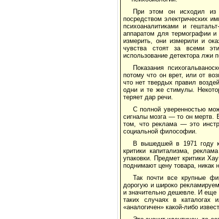
При этом он исходил из 
посредством электрических имп
психоаналитиками и гештальт
аппаратом для термографии и 
измерить, они измерили и ока
чувства стоят за всеми эт
использование детектора лжи 
Показания психогальванос
потому что он врет, или от во
что нет твердых правил возде
одни и те же стимулы. Некотор
теряет дар речи.
С полной уверенностью мож
сигналы мозга — то он мертв. 
том, что реклама — это инст
социальной философии.
В вышедшей в 1971 году кн
критики капитализма, реклам
упаковки. Предмет критики Хау
поднимают цену товара, никак н
Так почти все крупные фи
дорогую и широко рекламируем
и значительно дешевле. И еще 
таких случаях в каталогах 
«аналогичен» какой-либо извес