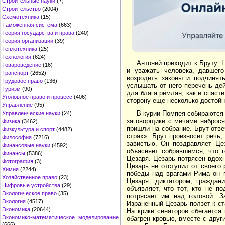
Строительные науки
(7)
Строительство
(2004)
Схемотехника
(15)
Таможенная система
(663)
Теория государства и права
(240)
Теория организации
(39)
Теплотехника
(25)
Технология
(624)
Антоний приходит к Бруту. 
Товароведение
(16)
и уважать человека, давшего
Транспорт
(2652)
возродить законы и подчинят
Трудовое право
(136)
услышать от него перечень де
Туризм
(90)
для блага римлян, как и спас
Уголовное право и процесс
(406)
сторону еще несколько достойн
Управление
(95)
В курии Помпея собираются с
Управленческие науки
(24)
заговорщики с мечами наброся
Физика
(3462)
пришли на собрание. Брут отвеч
Физкультура и спорт
(4482)
страх». Брут произносит речь
Философия
(7216)
завистью. Он поздравляет Це
Финансовые науки
(4592)
объясняет собравшимся, что 
Финансы
(5386)
Цезаря. Цезарь потрясен вдохн
Фотография
(3)
Цезарь не отступил от своего 
Химия
(2244)
победы над врагами Рима он г
Хозяйственное право
(23)
Цезаря: диктатором, граждан
Цифровые устройства
(29)
объявляет, что тот, кто не п
Экологическое право
(35)
потрясает им над головой. З
Экология
(4517)
Израненный Цезарь ползет к ст
Экономика
(20644)
На крики сенаторов сбегается 
Экономико-математическое моделирование
обагрен кровью, вместе с друг
(666)