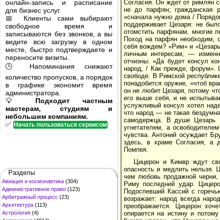
онлайн-запись и расписание
Согласия. Он ждет от римлян с
не до парфян; гражданская р
для бизнес услуг.
«сначала нужно дома / Порядо
📅 Клиенты сами выбирают
поддерживает Цезаря: не было
свободное время и
отомстить парфянам, многие по
записываются без звонков, а вы
Поход на парфян необходим, о
видите всю загрузку в одном
себя вождем? «Рим» и «Цезарь»
месте, быстро подтверждаете и
личным интересам, — изменни
переносите визиты.
отчизны: «Да будет консул ко
🕒 Напоминания снижают
народ, / Как прежде, форум». 
свободе. В Римской республике
количество пропусков, а порядок
понадобится оружие, «чтоб враг
в графике экономит время
он не любит Цезаря, потому чт
администратора.
его выше себя, и не испытыва
💡
Подходит частным
услужливый консул хотел надет
мастерам, студиям и
что народ — не такая бездумна
небольшим компаниям.
самодержца. В душе Цезарь н
✅
Начать пользоваться сервисом
угнетателем, а освободителе
чувства. Антоний осуждает Бр
здесь, в храме Согласия, а 
Помпея.
Цицерон и Кимвр ждут св
опасность и медлить нельзя. 
Разделы
чем любовь продажной черни, 
Авиация и космонавтика
(304)
Риму последний удар. Цицеро
Административное право
(123)
Подоспевший Кассий с горечью
Арбитражный процесс
(23)
возражает: народ всегда наро
Архитектура
(113)
преображается. Цицерон хоче
Астрология
(4)
опирается на истину и потому