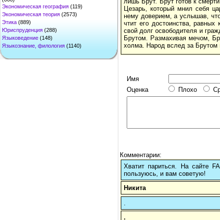
лишь Брут. Брут готов к смерти
Экономическая география
(119)
Цезарь, который мнил себя ца
Экономическая теория
(2573)
нему доверием, а услышав, что
Этика
(889)
чтит его достоинства, равных 
Юриспруденция
(288)
свой долг освободителя и гражд
Брутом. Размахивая мечом, Бр
Языковедение
(148)
холма. Народ вслед за Брутом 
Языкознание, филология
(1140)
Имя
Оценка
Плохо
С
Комментарии:
Хватит париться. На сайте 
пользуюсь, и вам советую!
Никита
.
.