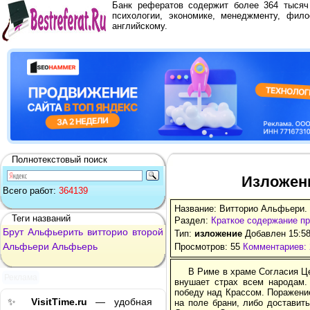
Банк рефератов содержит более 364 тыся
психологии, экономике, менеджменту, фило
английскому.
Полнотекстовый поиск
Изложен
Всего работ:
364139
Название: Витторио Альфьери.
Теги названий
Раздел:
Краткое содержание п
Брут
Альфьерить
витторио
второй
Тип:
изложение
Добавлен 15:58
Альфьери
Альфьерь
Просмотров: 55
Комментариев: 
В Риме в храме Согласия Це
Реклама
внушает страх всем народам.
победу над Крассом. Поражение
✨
VisitTime.ru
— удобная
на поле брани, либо доставит