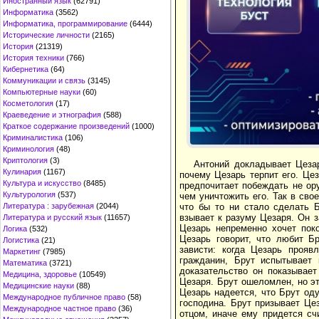
Иностранный язык
(62791)
Информатика
(3562)
Информатика, программирование
(6444)
Исторические личности
(2165)
История
(21319)
История техники
(766)
Кибернетика
(64)
Коммуникации и связь
(3145)
Компьютерные науки
(60)
Косметология
(17)
Краеведение и этнография
(588)
Краткое содержание произведений
(1000)
Криминалистика
(106)
Криминология
(48)
Криптология
(3)
Антоний докладывает Цезар
Кулинария
(1167)
почему Цезарь терпит его. Цез
Культура и искусство
(8485)
предпочитает побеждать не ор
Культурология
(537)
чем уничтожить его. Так в сво
что бы то ни стало сделать Б
Литература : зарубежная
(2044)
взывает к разуму Цезаря. Он з
Литература и русский язык
(11657)
Цезарь непременно хочет поко
Логика
(532)
Цезарь говорит, что любит Б
Логистика
(21)
зависти: когда Цезарь прояв
Маркетинг
(7985)
гражданин, Брут испытывает 
Математика
(3721)
доказательство он показывае
Медицина, здоровье
(10549)
Цезаря. Брут ошеломлен, но эт
Медицинские науки
(88)
Цезарь надеется, что Брут оду
Международное публичное право
(58)
господина. Брут призывает Це
Международное частное право
(36)
отцом, иначе ему придется сч