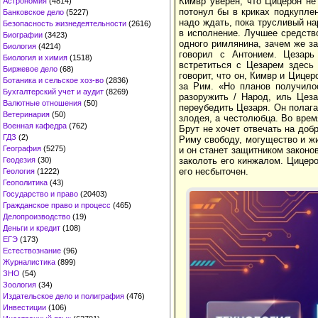
Кимвр уверен, что Цицерон не 
Астрономия
(4814)
потонул бы в криках подкупле
Банковское дело
(5227)
надо ждать, пока трусливый на
Безопасность жизнедеятельности
(2616)
в исполнение. Лучшее средств
Биографии
(3423)
одного римлянина, зачем же за
Биология
(4214)
говорил с Антонием. Цезарь
Биология и химия
(1518)
встретиться с Цезарем здесь 
Биржевое дело
(68)
говорит, что он, Кимвр и Цицер
Ботаника и сельское хоз-во
(2836)
за Рим. «Но планов получилос
Бухгалтерский учет и аудит
(8269)
разоружить / Народ, иль Цез
Валютные отношения
(50)
переубедить Цезаря. Он полага
Ветеринария
(50)
злодея, а честолюбца. Во врем
Военная кафедра
(762)
Брут не хочет отвечать на доб
ГДЗ
(2)
Риму свободу, могущество и жи
География
(5275)
и он станет защитником законов
Геодезия
(30)
заколоть его кинжалом. Цицер
его несбыточен.
Геология
(1222)
Геополитика
(43)
Государство и право
(20403)
Гражданское право и процесс
(465)
Делопроизводство
(19)
Деньги и кредит
(108)
ЕГЭ
(173)
Естествознание
(96)
Журналистика
(899)
ЗНО
(54)
Зоология
(34)
Издательское дело и полиграфия
(476)
Инвестиции
(106)