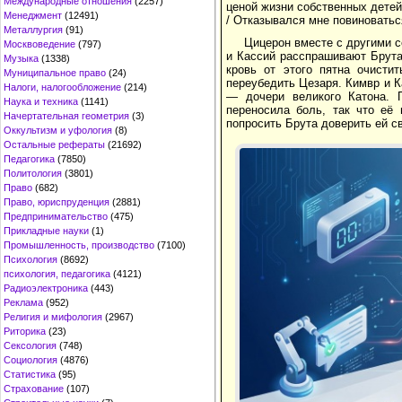
Международные отношения
(2257)
ценой жизни собственных детей
Менеджмент
(12491)
/ Отказывался мне повиноваться
Металлургия
(91)
Цицерон вместе с другими с
Москвоведение
(797)
и Кассий расспрашивают Брута 
Музыка
(1338)
кровь от этого пятна очисти
Муниципальное право
(24)
переубедить Цезаря. Кимвр и К
Налоги, налогообложение
(214)
— дочери великого Катона. П
Наука и техника
(1141)
переносила боль, так что её
Начертательная геометрия
(3)
попросить Брута доверить ей с
Оккультизм и уфология
(8)
Остальные рефераты
(21692)
Педагогика
(7850)
Политология
(3801)
Право
(682)
Право, юриспруденция
(2881)
Предпринимательство
(475)
Прикладные науки
(1)
Промышленность, производство
(7100)
Психология
(8692)
психология, педагогика
(4121)
Радиоэлектроника
(443)
Реклама
(952)
Религия и мифология
(2967)
Риторика
(23)
Сексология
(748)
Социология
(4876)
Статистика
(95)
Страхование
(107)