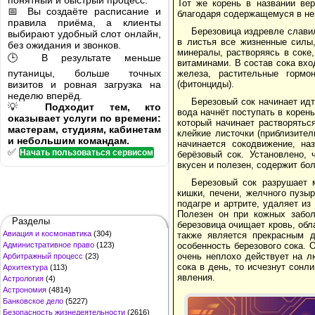
понятный и быстрый процесс.
Тот же корень в названии ве
📅 Вы создаёте расписание и
благодаря содержащемуся в не
правила приёма, а клиенты
Березовица издревле слави
выбирают удобный слот онлайн,
в листья все жизненные силы,
без ожидания и звонков.
минералы, растворяясь в соке,
🕒 В результате меньше
витаминами. В состав сока вхо
путаницы, больше точных
железа, растительные гормо
визитов и ровная загрузка на
(фитонциды).
неделю вперёд.
Березовый сок начинает идт
💡
Подходит тем, кто
вода начнёт поступать в корен
оказывает услуги по времени:
который начинает растворятьс
мастерам, студиям, кабинетам
клейкие листочки (приблизител
и небольшим командам.
начинается сокодвижение, на
✅
Начать пользоваться сервисом
берёзовый сок. Установлено,
вкусен и полезен, содержит б
Березовый сок разрушает 
кишки, печени, желчного пузыр
подагре и артрите, удаляет и
Полезен он при кожных забол
Разделы
березовица очищает кровь, об
Авиация и космонавтика
(304)
также является прекрасным 
Административное право
(123)
особенность березового сока. 
очень неплохо действует на л
Арбитражный процесс
(23)
сока в день, то исчезнут сонл
Архитектура
(113)
явления.
Астрология
(4)
Астрономия
(4814)
Банковское дело
(5227)
Безопасность жизнедеятельности
(2616)