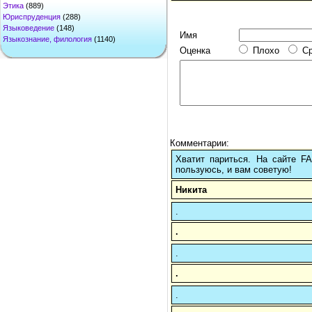
Этика
(889)
Юриспруденция
(288)
Языковедение
(148)
Имя
Языкознание, филология
(1140)
Оценка
Плохо
С
Комментарии:
Хватит париться. На сайте 
пользуюсь, и вам советую!
Никита
.
.
.
.
.