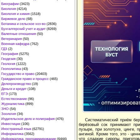
Биографии
(3423)
Биология
(4214)
Биология и химия
(1518)
Биржевое дело
(68)
Ботаника и сельское хоз-во
(2836)
Бухгалтерский учет и аудит
(8269)
Валютные отношения
(50)
Ветеринария
(50)
Военная кафедра
(762)
ГДЗ
(2)
География
(5275)
Геодезия
(30)
Геология
(1222)
Геополитика
(43)
Государство и право
(20403)
Гражданское право и процесс
(465)
Делопроизводство
(19)
Деньги и кредит
(108)
ЕГЭ
(173)
Естествознание
(96)
Журналистика
(899)
ЗНО
(54)
Зоология
(34)
Издательское дело и полиграфия
(476)
Систематический приём бе
Инвестиции
(106)
берёзовый сок принимают при
пузыре, при золотухе, цинге, 
Иностранный язык
(62791)
ангиной. Кроме того, это - це
Информатика
(3562)
что сладкие сиропы, пригото
Информатика, программирование
(6444)