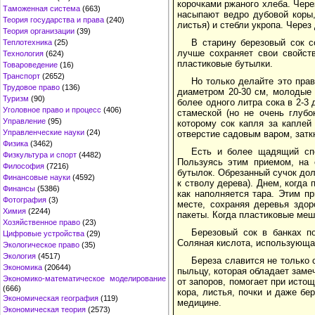
корочками ржаного хлеба. Чере
Таможенная система
(663)
насыпают ведро дубовой коры,
Теория государства и права
(240)
листья) и стебли укропа. Через
Теория организации
(39)
В старину березовый сок с
Теплотехника
(25)
лучше сохраняет свои свойст
Технология
(624)
пластиковые бутылки.
Товароведение
(16)
Транспорт
(2652)
Но только делайте это прав
Трудовое право
(136)
диаметром 20-30 см, молодые 
Туризм
(90)
более одного литра сока в 2-3
Уголовное право и процесс
(406)
стамеской (но не очень глубо
Управление
(95)
которому сок капля за каплей 
Управленческие науки
(24)
отверстие садовым варом, затк
Физика
(3462)
Есть и более щадящий спо
Физкультура и спорт
(4482)
Пользуясь этим приемом, на 
Философия
(7216)
бутылок. Обрезанный сучок дол
Финансовые науки
(4592)
к стволу дерева). Днем, когда 
Финансы
(5386)
как наполняется тара. Этим п
Фотография
(3)
месте, сохраняя деревья здор
Химия
(2244)
пакеты. Когда пластиковые меш
Хозяйственное право
(23)
Березовый сок в банках п
Цифровые устройства
(29)
Соляная кислота, использующая
Экологическое право
(35)
Экология
(4517)
Береза славится не только
Экономика
(20644)
пыльцу, которая обладает заме
Экономико-математическое моделирование
от запоров, помогает при исто
(666)
кора, листья, почки и даже бе
Экономическая география
(119)
медицине.
Экономическая теория
(2573)