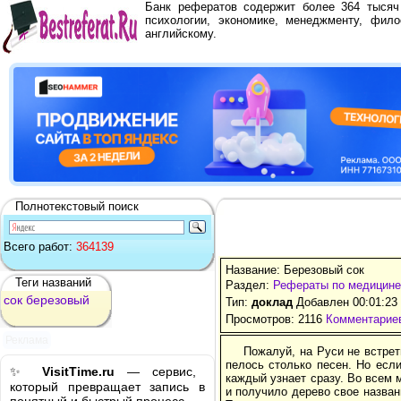
Банк рефератов содержит более 364 тыся
психологии, экономике, менеджменту, фило
английскому.
Полнотекстовый поиск
Всего работ:
364139
Название: Березовый сок
Теги названий
Раздел:
Рефераты по медицине
сок
березовый
Тип:
доклад
Добавлен 00:01:23
Просмотров: 2116
Комментариев
Реклама
Пожалуй, на Руси не встрет
пелось столько песен. Но есл
✨
VisitTime.ru
— сервис,
каждый узнает сразу. Во всем 
который превращает запись в
и получило дерево свое назван