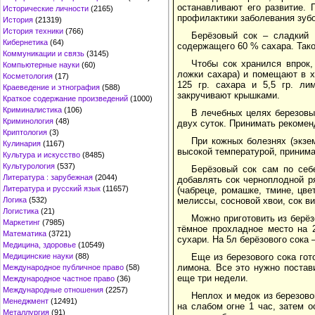
останавливают его развитие. 
Исторические личности
(2165)
профилактики заболевания зубо
История
(21319)
История техники
(766)
Берёзовый сок – сладкий 
Кибернетика
(64)
содержащего 60 % сахара. Тако
Коммуникации и связь
(3145)
Чтобы сок хранился впрок
Компьютерные науки
(60)
ложки сахара) и помещают в х
Косметология
(17)
125 гр. сахара и 5,5 гр. ли
Краеведение и этнография
(588)
закручивают крышками.
Краткое содержание произведений
(1000)
Криминалистика
(106)
В лечебных целях березовы
Криминология
(48)
двух суток. Принимать рекоменд
Криптология
(3)
При кожных болезнях (экзе
Кулинария
(1167)
высокой температурой, принима
Культура и искусство
(8485)
Культурология
(537)
Берёзовый сок сам по себ
Литература : зарубежная
(2044)
добавлять сок черноплодной р
Литература и русский язык
(11657)
(чабреце, ромашке, тмине, цв
мелиссы, сосновой хвои, сок ви
Логика
(532)
Логистика
(21)
Можно приготовить из берёз
Маркетинг
(7985)
тёмное прохладное место на 
Математика
(3721)
сухари. На 5л берёзового сока 
Медицина, здоровье
(10549)
Еще из березового сока гот
Медицинские науки
(88)
лимона. Все это нужно постав
Международное публичное право
(58)
еще три недели.
Международное частное право
(36)
Международные отношения
(2257)
Неплох и медок из березовог
Менеджмент
(12491)
на слабом огне 1 час, затем о
Металлургия
(91)