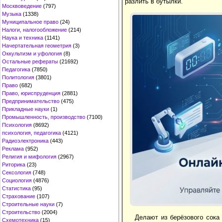
разлить в бутылки.
Москвоведение
(797)
Музыка
(1338)
Муниципальное право
(24)
Налоги, налогообложение
(214)
Наука и техника
(1141)
Начертательная геометрия
(3)
Оккультизм и уфология
(8)
Остальные рефераты
(21692)
Педагогика
(7850)
Политология
(3801)
Право
(682)
Право, юриспруденция
(2881)
Предпринимательство
(475)
Прикладные науки
(1)
Промышленность, производство
(7100)
Психология
(8692)
психология, педагогика
(4121)
Радиоэлектроника
(443)
Реклама
(952)
Религия и мифология
(2967)
Риторика
(23)
Сексология
(748)
Социология
(4876)
Статистика
(95)
Страхование
(107)
Строительные науки
(7)
Строительство
(2004)
Делают из берёзового сока
Схемотехника
(15)