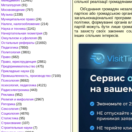
Менеджмент
(12491)
спільної реалізації громадянами
Металлургия
(91)
Об'єднання громадян незалеж
Москвоведение
(797)
партією або громадською органі
Музыка
(1338)
загальнонаціональної програми
Муниципальное право
(24)
політики, формуванні органів в
Налоги, налогообложение
(214)
партій можуть бути лише грома
Наука и техника
(1141)
та захисту своїх законних соц
Начертательная геометрия
(3)
інших спільних інтересів.
Оккультизм и уфология
(8)
Остальные рефераты
(21692)
Педагогика
(7850)
Политология
(3801)
Право
(682)
Право, юриспруденция
(2881)
Предпринимательство
(475)
Прикладные науки
(1)
Промышленность, производство
(7100)
Психология
(8692)
психология, педагогика
(4121)
Радиоэлектроника
(443)
Реклама
(952)
Религия и мифология
(2967)
Риторика
(23)
Сексология
(748)
Социология
(4876)
Статистика
(95)
Страхование
(107)
Строительные науки
(7)