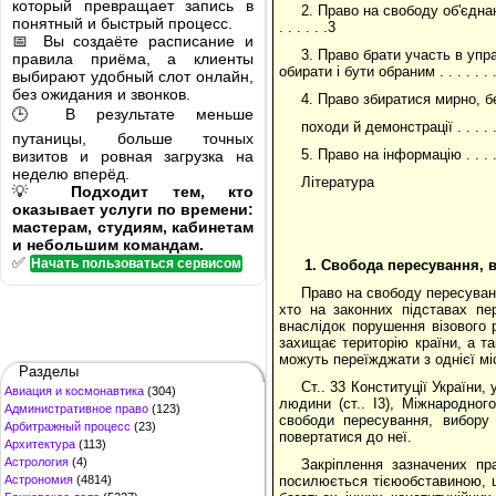
который превращает запись в
2. Право на свободу об'єднання у 
понятный и быстрый процесс.
. . . . . .3
📅 Вы создаёте расписание и
3. Право брати участь в уп
правила приёма, а клиенты
обирати і бути обраним . . . . . . . . . .
выбирают удобный слот онлайн,
без ожидания и звонков.
4. Право збиратися мирно, бе
🕒 В результате меньше
походи й демонстрації . . . . . . . .
путаницы, больше точных
5. Право на інформацію . . . . . . .
визитов и ровная загрузка на
неделю вперёд.
Література
💡
Подходит тем, кто
оказывает услуги по времени:
мастерам, студиям, кабинетам
и небольшим командам.
✅
Начать пользоваться сервисом
1.
Свобода пересування, 
Право на свободу пересуванн
хто на законних підставах пе
внаслідок порушення візового
захищає територію країни, а та
можуть переїжджати з однієї мі
Разделы
Ст.. 33 Конституції України,
Авиация и космонавтика
(304)
людини (ст.. І3), Міжнародног
Административное право
(123)
свободи пересування, вибору
Арбитражный процесс
(23)
повертатися до неї.
Архитектура
(113)
Астрология
(4)
Закріплення зазначених пр
Астрономия
(4814)
посилюється тієюобставиною, щ