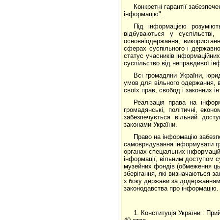
Конкретні гарантії забезпеч
інформацію".
Під інформацією розуміют
відбуваються у суспільстві,
основніодержання, використан
сферах суспільного і державно
статус учасників інформаційних
суспільство від неправдивої ін
Всі громадяни України, юри
умов для вільного одержання, в
своїх прав, свобод і законних ін
Реалізація права на інфо
громадянські, політичні, екон
забезпечується вільний досту
законами України.
Право на інформацію забезпе
самоврядування інформувати гр
органах спеціальних інформаці
інфор­мації, вільним доступом с
му­зейних фондів (обмеження ц
зберігання, які визначаються з
з боку держави за додержанням
законодавства про інформацію.
1. Конституція України : Прий