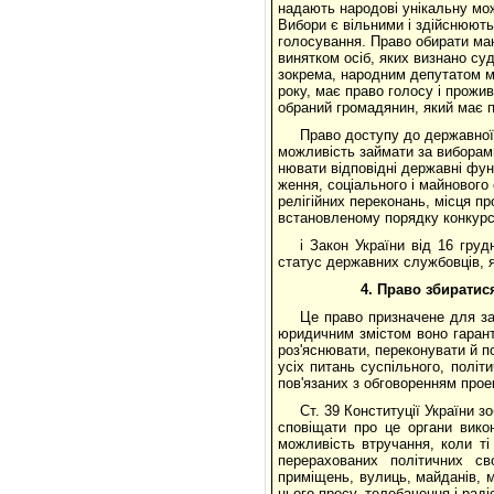
надають народові унікальну мож
Вибори є вільними і здійснюють
голосування. Право обирати маю
винятком осіб, яких визнано су
зокрема, народним депутатом мо
року, має право голосу і прожив
обраний громадянин, який має пр
Право доступу до державної
можливість займати за виборами
нювати відповідні державні фун
ження, соціального і майнового 
релігійних переконань, місця пр
встановленому порядку конкурсн
і Закон України від 16 гру
статус державних службовців, я
4.
Право збиратися
Це право призначене для за
юридичним змістом воно гарант
роз'яснювати, переконувати й п
усіх питань суспільного, політ
пов'язаних з обговоренням про­е
Ст. 39 Конституції України з
сповіщати про це органи вико
можливість втручання, коли ті 
перерахованих політичних св
приміщень, вулиць, майданів, 
цього пресу, телебачення і раді