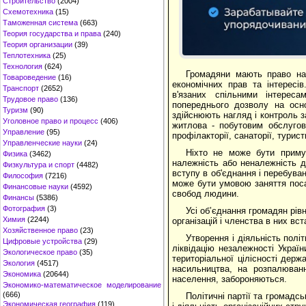
Строительство
(2004)
Схемотехника
(15)
Таможенная система
(663)
Теория государства и права
(240)
Теория организации
(39)
Теплотехника
(25)
Технология
(624)
Громадяни мають право на 
Товароведение
(16)
економічних прав та інтересі
Транспорт
(2652)
в'язаних спільними інтерес
Трудовое право
(136)
попереднього дозволу на осно
Туризм
(90)
здійснюють нагляд і контроль з
Уголовное право и процесс
(406)
житлова - побутовим обслугову
Управление
(95)
профілакторії, санаторії, турист
Управленческие науки
(24)
Ніхто не може бути приму
Физика
(3462)
належність або неналежність до
Физкультура и спорт
(4482)
вступу в об'єднання і перебува
Философия
(7216)
може бути умовою заняття поса
Финансовые науки
(4592)
свобод людини.
Финансы
(5386)
Фотография
(3)
Усі об’єднання громадян рів
Химия
(2244)
організацій і членства в них вс
Хозяйственное право
(23)
Утворення і діяльність політ
Цифровые устройства
(29)
ліквідацію незалежності Украї
Экологическое право
(35)
територіальної цілісності держ
Экология
(4517)
насильництва, на розпалюванн
Экономика
(20644)
населення, забороняються.
Экономико-математическое моделирование
(666)
Політичні партії та громадс
Экономическая география
(119)