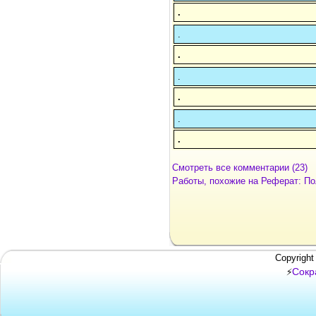
.
.
.
.
.
.
.
Смотреть все комментарии (23)
Работы, похожие на Реферат: Пол
Copyright
Сокр
⚡