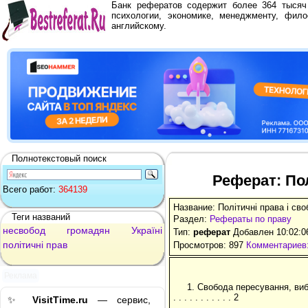
Банк рефератов содержит более 364 тыся
психологии, экономике, менеджменту, фило
английскому.
Полнотекстовый поиск
Реферат: Пол
Всего работ:
364139
Название: Політичні права і св
Теги названий
Раздел:
Рефераты по праву
несвобод
громадян
Україні
Тип:
реферат
Добавлен 10:02:0
політичні
прав
Просмотров: 897
Комментариев:
Реклама
1. Свобода пересування, вибор
. . . . . . . . . . . 2
✨
VisitTime.ru
— сервис,