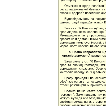
Обмеження щодо реалізації
ресах національної безпеки т
охорони здоров'я населення або
Відповідальність за порушен
демонстрацій передбачається К
Зміст ст. 39 Конституції від
прав людини встановлено, що "к
Міжнародного пакту про громадя
правом не піддягає ніяким обмеж
демократичному суспільстві, в 
моральності населення або захис
5. Право направляти Ін
органів державної влади, о
Закріплене у ст. 40 Консти
прав та свобод громадян, змі
державними справами. Зверне
контролю народу за їх діяльнос
Праву громадян на особист
обов'язок органів та посадових
строки розглянути їх прийняти 
Положення цієї статті Консти
громадян". Закон виділяє три в
можуть бути дії або бездіяльніс
свободи громадянина, створено 
свобод; незаконно покладено на