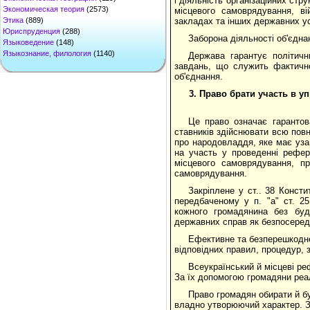
і діяльність організаційних стр
Экономическая теория
(2573)
місцевого самоврядування, в
Этика
(889)
закладах та інших державних ус
Юриспруденция
(288)
Заборона діяльності об'єдна
Языковедение
(148)
Языкознание, филология
(1140)
Держава гарантує політичн
завдань, що служить фактично
об'єднання.
3. Право брати участь в 
Це право означає гарантов
ставників здійснювати всю повн
про народовладдя, яке має уза
на участь у проведенні рефер
місцевого самоврядування, п
самоврядування.
Закріплене у ст.. 38 Консти
передбаченому у п. "а" ст. 2
кожного громадянина без буд
державних справ як безпосередн
Ефективне та безперешкодне 
відповідних правил, процедур, 
Всеукраїнський й місцеві р
За їх допомогою громадяни реа
Право громадян обирати й бу
владно утворюючий характер. З