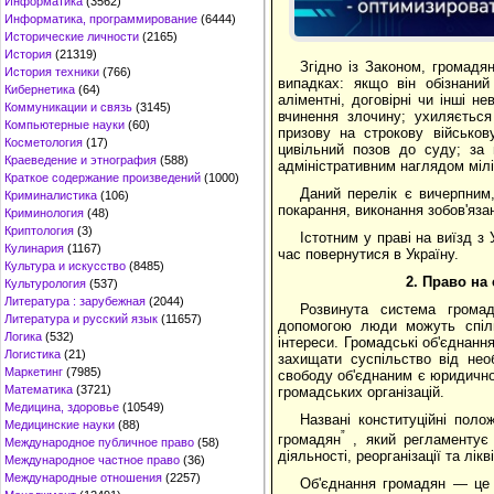
Информатика
(3562)
Информатика, программирование
(6444)
Исторические личности
(2165)
История
(21319)
Згідно із Законом, громадя
История техники
(766)
випадках: якщо він обізнани
Кибернетика
(64)
аліментні, договірні чи інші н
Коммуникации и связь
(3145)
вчинення злочину; ухиляється
Компьютерные науки
(60)
призову на строкову військов
Косметология
(17)
цивільний позов до суду; за
Краеведение и этнография
(588)
адміністративним наглядом міліц
Краткое содержание произведений
(1000)
Даний перелік є вичерпним,
Криминалистика
(106)
покарання, виконання зобов'яза
Криминология
(48)
Криптология
(3)
Істотним у праві на виїзд з
Кулинария
(1167)
час повернутися в Україну.
Культура и искусство
(8485)
2.
Право на 
Культурология
(537)
Литература : зарубежная
(2044)
Розвинута система громад
Литература и русский язык
(11657)
допомогою люди можуть спіль
Логика
(532)
інтереси. Громадські об'єднанн
Логистика
(21)
захищати суспільство від нео
Маркетинг
(7985)
свободу об'єднаним є юридичною
Математика
(3721)
громадських організацій.
Медицина, здоровье
(10549)
Названі конституційні поло
Медицинские науки
(88)
”
громадян
, який регламентує з
Международное публичное право
(58)
діяльності, реорганізації та лікві
Международное частное право
(36)
Международные отношения
(2257)
Об'єднання громадян — це 