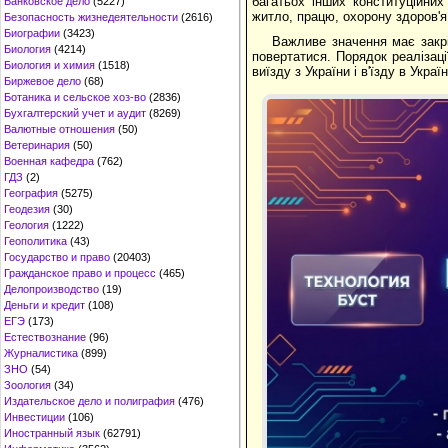
багатьох інших конституційни
Банковское дело
(5227)
житло, працю, охорону здоров'я 
Безопасность жизнедеятельности
(2616)
Биографии
(3423)
Важливе значення має закрі
Биология
(4214)
повертатися. Порядок реалізаці
Биология и химия
(1518)
виїзду з України і в'їзду в Укра
Биржевое дело
(68)
Ботаника и сельское хоз-во
(2836)
Бухгалтерский учет и аудит
(8269)
Валютные отношения
(50)
Ветеринария
(50)
Военная кафедра
(762)
ГДЗ
(2)
География
(5275)
Геодезия
(30)
Геология
(1222)
Геополитика
(43)
Государство и право
(20403)
Гражданское право и процесс
(465)
Делопроизводство
(19)
Деньги и кредит
(108)
ЕГЭ
(173)
Естествознание
(96)
Журналистика
(899)
ЗНО
(54)
Зоология
(34)
Издательское дело и полиграфия
(476)
Инвестиции
(106)
Иностранный язык
(62791)