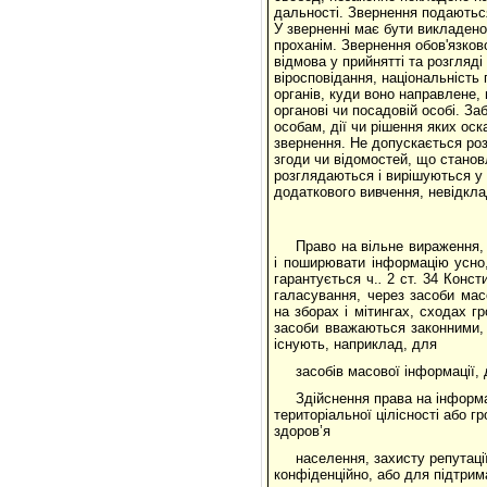
дальності. Звернення подаються
У зверненні має бути викладено
проханім. Звернення обов'язков
відмова у прийнятті та розгляді
віросповідання, національність
органів, куди воно направлене,
органові чи посадовій особі. З
особам, дії чи рішення яких оск
звернення. Не допускається роз
згоди чи відомостей, що стано
розглядаються і вирішуються у с
додаткового вивчення, невідкла
Право на вільне вираження, 
і поширювати інформацію усно
гарантується ч.
.
2 ст. 34 Конст
галасування, через засоби масо
на зборах і мітингах, сходах гр
засоби вважаються законними, 
існують, наприклад, для
засобів масової інформації, 
Здійснення права на інформ
територіальної цілісності або 
здоров’я
населення, захисту репутаці
конфіденційно, або для підтрим