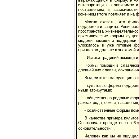
выражающийся в фор­муле «я
интерпретацию в зависимости
поставлениях, в зависимост
конечном итоге повлияет и на 
Можно сказать, что фил
поддержки и защиты. Реципрок
пространства жизнедеятельно­
архетипические формы сущест
модели помощи и поддержки н
уложилось в уже готовые фо
привлекло дальше к знакомой и
- Истоки традиций помощи 
Формы помощи в славянски
древней­ших славян, сохранени
Выделяются следующие осн
- культовые формы поддержк
ными атрибутами;
- общественно-родовые фор
рамках рода, семьи, населения
- хозяйственные формы пом
В качестве примера культов
Он означал прежде всего обер
2
основа­тельности
.
Человек как бы не ощущал