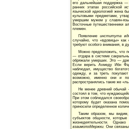
его дальнейшая поддержка — 
ранних этапах российской ис
языческой идеологией жена бы
культовыми предметами, ут­ва
умершим мужем у славян-языч
Восточные путешественники а
племен.
Появление
института в
случайно, что «вдови­цы» как
требуют особого внимания, в д
Можно предположить, что п
— отдара в сис­теме сакральн
обряжали умерших. Это — древ
Если верить Ахмеду Ибн Фадл
наблюдал, имущество богатого
одежду, и за треть покупают 
возможно, именно они и по
распространялись такие же «льг
Не менее древний обыча
состоял в том, что нуждающей
При этом соблюдался своеоб­р
которому будет оказана помощ
приносили определенное количе
Таким образом, мы видим,
субъектов общно­сти, которы
жизнедеятельности. Однако
взаимоподдержки.
Они связаны