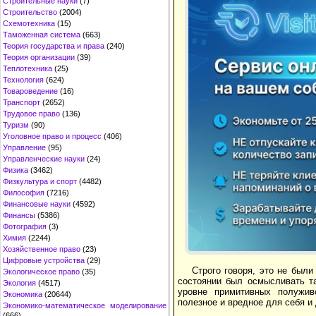
Строительные науки
(7)
Строительство
(2004)
Схемотехника
(15)
Таможенная система
(663)
Теория государства и права
(240)
Теория организации
(39)
Теплотехника
(25)
Технология
(624)
Товароведение
(16)
Транспорт
(2652)
Трудовое право
(136)
Туризм
(90)
Уголовное право и процесс
(406)
Управление
(95)
Управленческие науки
(24)
Физика
(3462)
Физкультура и спорт
(4482)
Философия
(7216)
Финансовые науки
(4592)
Финансы
(5386)
Фотография
(3)
Химия
(2244)
Хозяйственное право
(23)
Цифровые устройства
(29)
Строго говоря, это не был
Экологическое право
(35)
состоянии был осмысливать та
Экология
(4517)
уровне примитивных полу­жи
Экономика
(20644)
полезное и вредное для себя и
Экономико-математическое моделирование
(666)