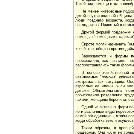
Та­кой вид помощи стал своеоб
Не менее интересные подхо
детей внутри родовой общины, 
люди по­зднего возраста, ког
наследников. Приня­тый в семью
Другой формой поддержки с
помо­щью "немощным старикам",
Сироте могли назначать "об
хозяйство, община противодейс
Зарождаются и формы по
происходило, как правило, п
распространялись та­кие формы 
В основе хозяйственной 
называемые "помочи" оказыва
экстремальных ситуа­циях. О
взрослые ее члены были боль
детьми. Обязательными "пом
происходило разделение труда
пахали, женщины боронили, ста
Одной из активных форм по
но и различные виды перевозок
семей объе­динялись, чтобы со
когда обработка земли осущес
Таким образом, в древне
поддержки. Они носят не тольк