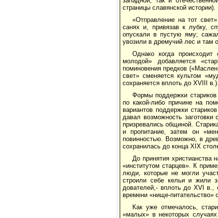
западной, так и отече­ственн
страницы славянской истории).
«Отправление на тот свет
санях и, привязав к лубку, с
опускали в пустую яму; сажал
увозили в дремучий лес и там 
Однако когда происходит
молодой» добавляет­ся «ст
поминовения предков («Маслены
свет» сменяется культом «му
сохраняется вплоть до XVIII в.)
Формы поддержки стариков 
по какой-либо причине на пом
вариантов поддержки старико
давал возможность заготовки 
призревались общиной. Старика
и про­питание, затем он «ме
повинностью. Возможно, в дре
сохранилась до конца XIX стол
До принятия христианства 
«институтом старцев». К прим
люди, которые не могли участ
строили себе кельи и жили з
дователей,- вплоть до XVI в.,
времени «нище-питательство» 
Как уже отмечалось, стари
«малых» в неко­торых случаях