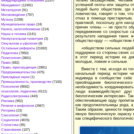
тельно беззащитным, человек
Международные отношения
(2257)
успешной охоты или защиты от
Менеджмент
(12491)
людей было обществом, где в
Металлургия
(91)
ловечества, говорят о том, чт
Москвоведение
(797)
отказ в помощи пре­старелым
Музыка
(1338)
практикой, поскольку для нах
Муниципальное право
(24)
причин члены — не просто обу
Налоги, налогообложение
(214)
передвижение со скоростью с
Наука и техника
(1141)
результате нападения таких 
Начертательная геометрия
(3)
общество-орду — «обществом б
Оккультизм и уфология
(8)
«об­ществом сильных людей»
Остальные рефераты
(21692)
поддержки со стороны своих с
Педагогика
(7850)
в этот период истории на дик
Политология
(3801)
молодые, ловкие и сильные.
Право
(682)
Право, юриспруденция
(2881)
Вместе с тем, исходя из тог
Предпринимательство
(475)
начальный период истории че
Прикладные науки
(1)
индивида в сообществе себе 
Промышленность, производство
(7100)
преобладание биологическо
необходимость координировать 
Психология
(8692)
люди вза­имодействуют друг
психология, педагогика
(4121)
биологическим интересам». Так
Радиоэлектроника
(443)
обеспечивающие орду пропита
Реклама
(952)
как продолжательницы рода, а
Религия и мифология
(2967)
Таким образом, ценности перв
Риторика
(23)
явную биологическую окраску 
Сексология
(748)
как спе­цифического биологичес
Социология
(4876)
Статистика
(95)
Страхование
(107)