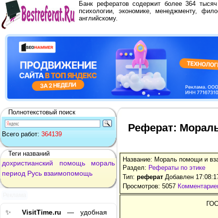
Банк рефератов содержит более 364 тыся
психологии, экономике, менеджменту, фило
английскому.
Полнотекстовый поиск
Реферат: Морал
Всего работ:
364139
Теги названий
Название: Мораль помощи и вз
дохристианский
помощь
мораль
Раздел:
Рефераты по этике
период
Русь
взаимопомощь
Тип:
реферат
Добавлен 17:08:1
Просмотров: 5057
Комментариев
Реклама
ГО
✨
VisitTime.ru
— удобная