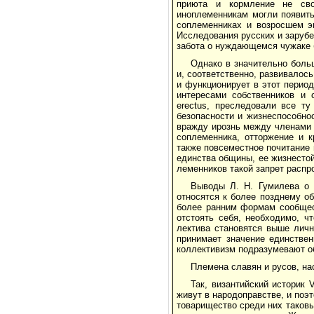
приюта и корм­ление не св
иноплеменникам могли появит
соплеменниках и возросшем эк
Исследования русских и зарубе
забота о нуждающемся чужаке 
Однако в значительно боль
и, соответ­ственно, развивалос
и функционирует в этот перио
интересами собственников и 
erectus, преследовали все т
безопасности и жизнеспособно
вражду ирознь между членами 
соплеменника, оттор­жение и 
также повсеместное почитание 
единства общины, ее жизнестой
леменников такой запрет распр
Выводы Л. Н. Гумилева о 
относятся к более позднему о
более ранним формам сообщест
отстоять себя, необходимо, ч
лектива становятся выше личн
принимает зна­чение единстве
коллективизм подразумевают о
Племена славян и русов, н
Так, византийский историк 
живут в народоправстве, и поэт
товарищество среди них таковы,