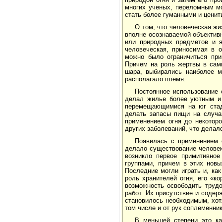
многих ученых, переломным м
стать более гуманными и ценит
О том, что человеческая жи
вполне осоз­наваемой объектив
или природных предметов и я
человеческая, приносимая в о
можно было ограничиться при
Причем на роль жертвы в самы
шара, выбирались наиболее 
располагало племя.
Постоянное использование 
делал жилье более уютным и 
перемещающимися на юг стад
делать запасы пищи на случа
применением огня до некоторо
других заболе­ваний, что дела
Появилась с применением 
делало суще­ствование челове
возникло первое примитив­но
группами, причем в этих нов
Последние могли играть и, как
роль хранителей огня, его «к
возмож­ность освободить тру
работ. Их присут­ствие и соде
становилось необходи­мым, хот
том числе и от рук соплемен­н
В меньшей степени это ка