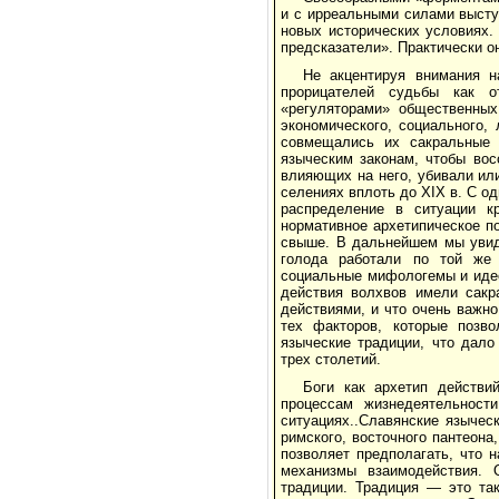
и с ирреаль­ными силами выст
новых исторических условиях.
предсказатели». Практически о
Не акцентируя внимания н
прорицателей судь­бы как 
«регуляторами» общественных
экономического, социального,
совмещались их сакральные 
языческим законам, чтобы вос
влияющих на него, убивали или
селени­ях вплоть до XIX в. С 
распределение в си­туации 
нормативное архетипическое по
свыше. В дальнейшем мы увид
голода рабо­тали по той же
социальные мифологемы и идео
действия волхвов имели сакр
дей­ствиями, и что очень важн
тех факторов, кото­рые позв
языческие традиции, что дало
трех столетий.
Боги как архетип действи
процессам жизнедея­тельност
ситуациях..Славянские язычес
римского, восточного пантеона
позволяет предполагать, что 
механизмы взаимодействия. 
традиции. Традиция — это так