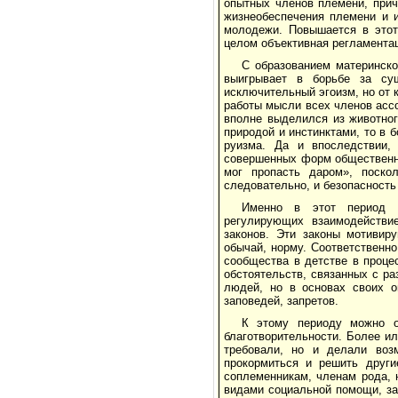
опытных чле­нов племени, при
жизнеобеспечения племени и 
молодежи. Повышается в этот 
целом объективная регламентац
С образованием материнско
выигрывает в борьбе за сущ
исключительный эгоизм, но от 
работы мысли всех членов ассо
вполне выделился из животног
природой и инстинктами, то в 
руизма. Да и впоследствии,
совершенных форм общественно
мог пропасть даром», поскол
следовательно, и безопасность
Именно в этот период н
регулирующих взаи­модейств
законов. Эти законы мотивир
обычай, норму. Соответственно
сообщества в детстве в проце
обстоя­тельств, связанных с 
людей, но в основах своих о
заповедей, запретов.
К этому периоду можно о
благотворительно­сти. Более и
требовали, но и делали воз
прокормиться и решить други
соплеменникам, членам рода, 
видами социальной помощи, за