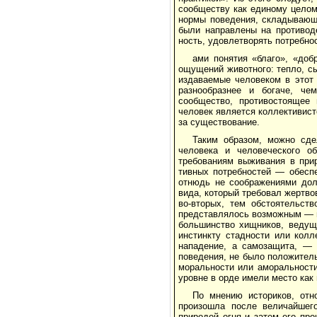
сообществу как единому целому
нормы поведения, склады­вающ
были направлены на противод
ность, удовлетворять потребнос
ами понятия «благо», «доб
ощущений жи­вотного: тепло, сы
издаваемые человеком в этот 
разнообразнее и богаче, че
сообщество, противостоящее 
человек являет­ся коллективист
за существование.
Таким образом, можно сд
человека и челове­ческого о
требованиям выживания в при
тивных потребностей — обеспе
отнюдь не соображениями долг
вида, который требовал жер­тв
во-вторых, тем обстоятельст
представлялось возможным — м
большинство хищников, ведущ
инстинкту стадности или колл
нападение, а самоза­щита, —
поведения, не было положитель
моральности или аморальности
уровне в орде имели место ка
По мнению историков, отн
произошла пос­ле величайшег
природой огня и затем его пр