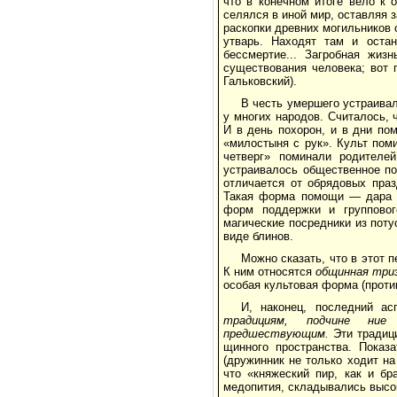
что в конечном итоге вело к 
селялся в иной мир, оставляя з
раскопки древних могильников 
утварь. Находят там и оста
бессмертие... Загробная жиз
существования человека; вот 
Гальковский).
В честь умершего устраивал
у многих народов. Считалось, 
И в день похорон, и в дни по
«милостыня с рук». Культ поми
четверг» поминали родителе
устраивалось общественное по
отличается от обрядовых пра
Такая форма помощи — дара —
форм поддержки и групповог
магические посредники из поту
виде блинов.
Можно сказать, что в этот
К ним отно­сятся
общинная триз
особая культовая форма (проти
И, наконец, последний а
традициям, подчине­
ние
предшествующим.
Эти традиц
щинного пространства. Показ
(дружинник не только ходит на
что «княжеский пир, как и бр
медопития, складывались высо