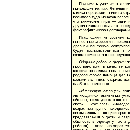
Принимать участие в княже
пришедшие на пир. Легенды и 
калика-перехожего, нище­го стр
посылала туда монахов-паломн
что княжеские пиры — один и
дружинниками вызывало опред
факт за­фиксирован договорами
Итак, одним из уровней, 
ценностные сте­реотипы повед
древнейшая форма меж­группов
будет воспроизводиться в 
взаимопомощи, а в последующи
Общинно-родовые формы по
пространством, в качестве к
которая позволила после прин
родовая форма помощи для на
ковыми являлись старики, же
слабых и немощ­ных.
«Институт старцев»
поя
являющимися активными участ
общины, когда достаточно точ
свет» — «тот свет», «молодос
возрастной группе находились
связывалось с со-циовозраст
представления о детях и стар
общность в одежде у тех и д
ребенка) — довольно характерн