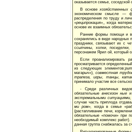
оказыва­ется семье, соседской
В основе
хозяйственных
экономическом смысле — ф
распределения по труду и лич
«
реципрокация»,,
когда матери
осно­ве их взаимных обязательс
Ранние формы помощи и в
сохранялись в виде народных 
праздники, связывают их с че
ссыпчины, холки, посиделки,
персонажем Ярил ой, который о
Если проанализировать 
просматривается опреде­ленный 
из следующих элементов:
рит
магарыч»),
совместная трудов
трапеза,
игры, танцы, кат
принимало участие все сель­ск
- Среди различных видо
обязательные
внесезон­
ные
экстремальными ситуациями
случае часть приплода отдав
ми­
ром»,
когда в семье «ра
(растапливание печи, кор­млен
обязательные «помочи» при по
необходимый комплекс работ).
дан­ная группа снабжалась за с
Ритуализированные формы 