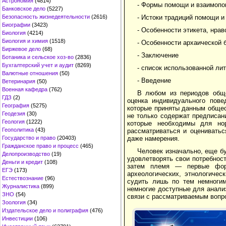
Астрономия
(4814)
- Формы помощи и взаимопо
Банковское дело
(5227)
Безопасность жизнедеятельности
(2616)
- Истоки традиций помощи 
Биографии
(3423)
- Особенности этикета, нра
Биология
(4214)
Биология и химия
(1518)
- Особенности архаической 
Биржевое дело
(68)
- Заключение
Ботаника и сельское хоз-во
(2836)
Бухгалтерский учет и аудит
(8269)
- список использованной ли
Валютные отношения
(50)
- Введение
Ветеринария
(50)
Военная кафедра
(762)
В любом из периодов обще
ГДЗ
(2)
оценка инди­видуального пов
География
(5275)
которые приняты данным об­ще
Геодезия
(30)
не только содержат предписани
Геология
(1222)
которые необходимы для нор
Геополитика
(43)
рассматриваться и оцениватьс
Государство и право
(20403)
даже намере­ния.
Гражданское право и процесс
(465)
Человек изначально, еще бу
Делопроизводство
(19)
удовлетво­рять свои потребно
Деньги и кредит
(108)
затем племя — первые форм
ЕГЭ
(173)
археологических, этнологичес
Естествознание
(96)
судить лишь по тем немногим
Журналистика
(899)
немногие доступные для анали
ЗНО
(54)
связи с рассматри­ваемым вопр
Зоология
(34)
Издательское дело и полиграфия
(476)
Инвестиции
(106)