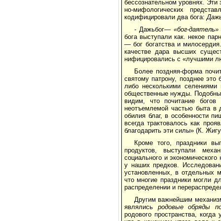
бессознательном уровнях. Эти 
но-мифологических предста
кодифицировали два бога:
Даж
-
Дажьбог—
«бог-даятель
бога выступали как. некое па
— бог богатства и милосердия.
качестве дара высших сущест
нифицировались с «лучшими люд
Более поздняя-форма почи
святому патрону, позднее это
либо несколькими селени­ями
общественные нужды. Подобные
видим, что почитание богов
неотъемле­мой частью быта в 
обилия благ, в особеннос­ти п
всегда трактовалось как проя
благодарить эти силы» (К. Жигу
Кроме того, праздники в
продуктов, высту­пали меха
социального и экономического н
у наших предков. Исследован
установленных, в отдельных м
что многие праздники могли д
распределении и перерас­преде
Другим важнейшим механизм
являлись
родовые обряды п
родового пространства, когда