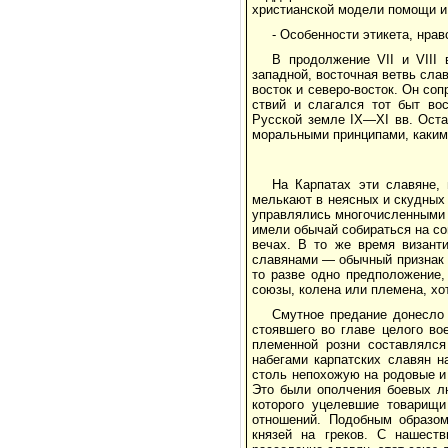
христианской модели помощи 
- Особенности этикета, нра
В продолжение VII и VIII 
западной, восточная ветвь сла
восток и северо-восток. Он со
ствий и слагался тот быт во
Русской земле IX—XI вв. Оста
моральными принципами, каким
На Карпатах эти славяне,
мелькают в неясных и скудных в
управлялись многочисленными 
имели обычай собираться на с
вечах. В то же время визант
славянами — обычный признак 
то разве одно предположение,
союзы, колена или племена, хо
Смутное предание донесло 
стояв­шего во главе целого в
племенной розни составлялся
набегами карпатских славян 
столь непохожую на родовые и 
Это были ополчения боевых л
которого уцелевшие товарищи
отношений. Подобным образом
князей на греков. С нашеств