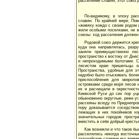
расселение славян, этот союз 
По-види­мому, в эпоху ра
славян. По крайней мере, Пов
«живяху кождо с своим родом 
жили особыми поселками, не 
союзы: ход расселения должен
Родовой союз держится креп
куда она направлялась, разр
заняли преимущественно лес
пространство к востоку от Днес
и непроходимыми болотами. С
лесистом краю пришельцы за
Пространства, удобные для э
надобно было отыскивать более
приспособления для звероло
островками среди моря лесов и
их и расчищали в окрестност
Киевской Руси до сих пор уц
обыкновенно округлые, реже у
рассеяны всюду по Приднепров
пору доказывается соседством
лежащих в них покойников хо
значительных городов: про­ст
вместить в себе добрый крестья
Как возникли и что такое б
расселялись некогда восточны
задунайские славяне его време