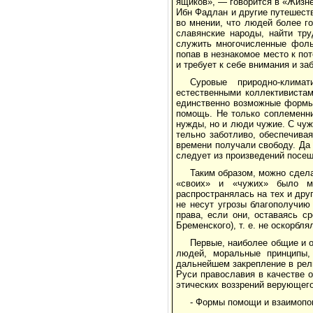
ящиков», — говорится в «Жизне
Ибн Фадлан и другие путе­шест
во мнении, что людей более г
славянские народы, найти тру
служить многочисленные фоль
попав в незнакомое место к по
и требует к себе внимания и з
Суровые природно-клима
естественными коллек­тивиста
единственно возможные формы 
помощь. Не только соплеменни
нужды, но и люди чужие. С чу
тельно заботливо, обеспечива
времени получали свободу. Да 
следует из произ­ведений посещ
Таким образом, можно сдела
«сво­их» и «чужих» было м
распространялась на тех и дру
не несут угрозы благо­получи
права, если они, оставаясь с
Бременского), т. е. не оскорбл
Первые, наиболее общие и о
лю­дей, моральные принципы,
дальнейшем закрепление в рели
Руси правосла­вия в качестве
этических воззре­ний верующег
- Формы помощи и взаимопо