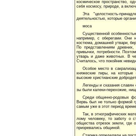
космическое пространство, од
себя кос­мосу, природе, а включ
Эта "целостность-принад
деятельностью, которые органи
моса
Существенной особенностью
на­пример, с оберегами. Они
костюма, домашней утвари, бер
По представ­лениям древних,
привычки, потребности. Поэто
утварь и даже животных. В че
Считалось, что покойник не­ви
Особое место в сакрализац
кня­жеские пиры, на которые
высокие хри­стианские доброде
Легенды и сказания славян 
зы были калеки-перехожие, нищ
Среди общинно-родовых фо
Вервь был не только формой г
самым уже в этот период време
Так, в этнографических мат
лому человеку, то заботу о 
общества отрезок земли, где 
призревались об­щиной.
Старика определяли на пост