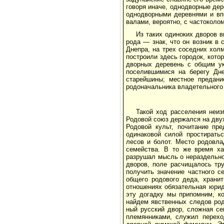
говоря иначе, однодворные дер
однодворными деревнями и вп
валами, вероятно, с частоколом
Из таких одиноких дворов в
рода — знак, что он возник в 
Днепра, на трех соседних хол
по­строили здесь городок, кото
дворных деревень с общим ук
поселив­шимися на берегу Дн
старейшины; местное предани
родоначальника владетельного р
Такой ход расселения неиз
Родовой союз держался на двух
Родовой культ, почитание пр
одинаковой силой простирать
лесов и болот. Место родовла
семейства. В то же время хар
разрушал мысль о нераздельно
дворов, поле расчищалось тр
получить значение частного с
общего родового деда, хранит
отношениях обязательная юрид
эту догадку мы припомним, ко
найдем явственных следов род
ный русский двор, сложная се
пле­мянниками, служил перех