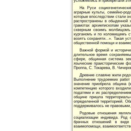
усложнялись и приобретали эт
На Руси социогенетически
аграрные культы, семейно-род
которые впоследствии стали з
распространены в обыденной ж
грамотах архиепископам указ
скверным своимъ молбищомъ 
курганомъ и по коломищемъ с
возятъ сохраняти...». Такая у
обществен­ной помощи и взаим
Важной формой и историче
длительное вре­мя сохраняемы
сфере, общинная система зем
языческие праисторические фо
Проппа, С. Токарева, В. Чичеро
Древние славяне жили родо
Выполнение трудоемких работ
значение приобрела община (м
компетенцию которого входили
податями и их распределение
общине при­шла территориаль
определенной территорией. О
поддерживалось не правовыми, 
Родовые отношения являли
социализации индивида. Род 
брачных отношений в виде 
взаимопомощи, взаимоответств