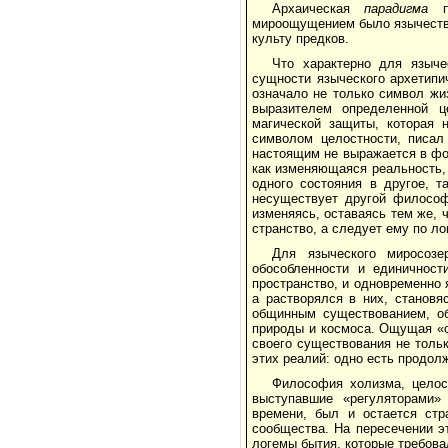
Архаическая
парадигма
мироощущением было язы­честв
культу предков.
Что характерно для языче
сущности языческого архетипич
означало не только символ жи
вы­разителем определенной ц
магической защиты, которая н
символом целостности, писал
настоящим не выражается в фо
как из­меняющаяся реальность,
одного состояния в другое, т
несуществует другой философи
изменяясь, оставаясь тем же, ч
странство, а следует ему по ло
Для языческого миросоз
обособленности и единич­нос
пространство, и одновременно 
а растворялся в них, становя
общин­ным существованием, об
природы и космоса. Ощущая «с
своего существования не толь­
этих реалий: одно есть продол
Философия холизма, целост
выступавшие «регуляторами»
времени, был и остается стр
сообщества. На пересечении 
логемы бытия, которые требова