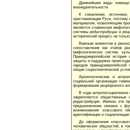
Древнейшие виды помощи 
жизнедея­тельности
К сожалению, источники
христианизации Руси, поэтому
материалом, позволяю­щим про
являются славянская мифологи
системы
редистрибуции
и
рец
исторический процесс не только
Важным моментом в реконст
сопоставле­ние как этапов р
мифологических систем, куль
Праиндоевропейская история 
защиты и поддержки происходил
народов праиндоевропейской 
общие социогенетическиё услов
Археологические и антроп
социальной органи­зации гоми
формирование реципрокного аль
В ходе антропосоциогенеза
закрепляются общественные с
редистрибуция. Именно эти п
предназначение связано с фу
возникновения классового 
идентификации и социализации
До оформления классового
человеческих об­щностей, в т