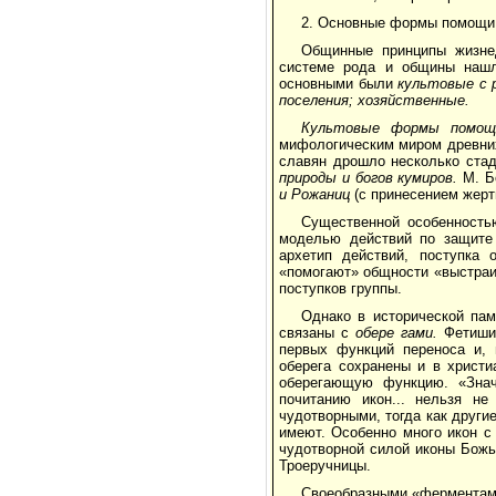
2. Основные формы помощи 
Общинные принципы жизнед
системе рода и общины нашл
основными были
культовые с р
поселения; хозяйственные.
Культовые формы помощи
мифологическим ми­ром древни
славян дрошло несколько ста­д
природы и богов кумиров.
М. Б
и Рожаниц
(с принесением жерт
Существенной особенность
моделью дей­ствий по защите
архетип действий, поступка 
«помогают» общности «выстра
поступков группы.
Однако в исторической па
связаны с
обере­
гами.
Фетиши
первых функций переноса и, 
оберега сохранены и в христи
оберегающую функцию. «Зна
почитанию икон... нельзя не
чудотворными, тогда как дру­ги
имеют. Особенно много икон с
чудотворной силой иконы Божь
Троеручницы.
Своеобразными «ферментами