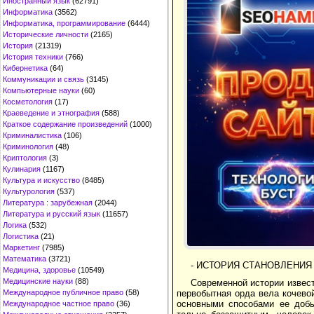
Иностранный язык
(62791)
Информатика
(3562)
Информатика, программирование
(6444)
Исторические личности
(2165)
История
(21319)
История техники
(766)
Кибернетика
(64)
Коммуникации и связь
(3145)
Компьютерные науки
(60)
Косметология
(17)
Краеведение и этнография
(588)
Краткое содержание произведений
(1000)
Криминалистика
(106)
Криминология
(48)
Криптология
(3)
Кулинария
(1167)
Культура и искусство
(8485)
Культурология
(537)
Литература : зарубежная
(2044)
Литература и русский язык
(11657)
Логика
(532)
Логистика
(21)
Маркетинг
(7985)
Математика
(3721)
- ИСТОРИЯ СТАНОВЛЕНИЯ
Медицина, здоровье
(10549)
Медицинские науки
(88)
Современной истории извест
первобытная орда вела кочевой
Международное публичное право
(58)
основными способами ее добы
Международное частное право
(36)