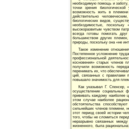
необходимую по­мощь и заботу, 
точки зрения биологи­ческо
возможность жить в племени 
действительно человеческим
биологических видов, существ
необходимостью, посколь­ку
высокоразвитым чувством патри
всегда готовы помогать дру
большинством дру­гих племен,
природы, поскольку она «не ин
Такое изменение отношени
Постепенное усложне­ние труд
профессиональной деятельност
косновения» старых членов п
получили возможность переда
перенимать их, что обеспечивал
ций, связанных с правилами 
повышало значимость для племе
Как указывал Г. Спенсер, 
осуществление социальных ф
прививать каждому наиболее ц
этом случае наиболее рацион
обстоятельства способствую
сильнейших членов племени, н
этот период своей истории чел
того, чтобы не сломиться пере
неразрывно связанных между 
жизненного, была рациональна