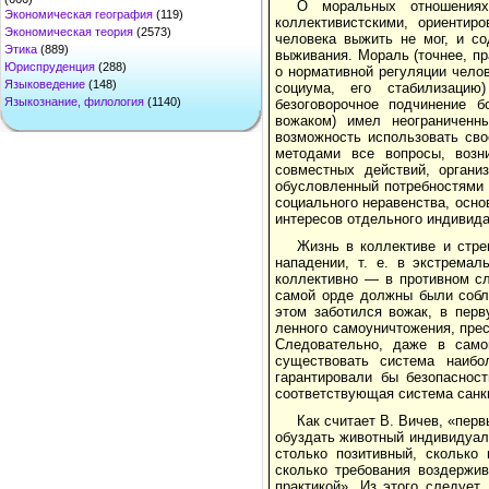
О моральных отношениях
Экономическая география
(119)
коллективистскими, ори­енти
Экономическая теория
(2573)
человека выжить не мог, и с
Этика
(889)
выживания. Мораль (точнее, пр
Юриспруденция
(288)
о нор­мативной регуляции чело
Языковедение
(148)
социума, его ста­билизаци
Языкознание, филология
(1140)
безоговорочное подчинение б
вожаком) имел неограниченн
возможность ис­пользовать св
методами все вопросы, возни
совместных действий, органи
обуслов­ленный потребностями
социального нера­венства, осн
интересов отдельного инди­вид
Жизнь в коллективе и стр
нападении, т. е. в экстрема
коллективно — в противном с
самой орде должны были собл
этом заботился вожак, в пер
ленного самоуничтожения, прес
Сле­довательно, даже в сам
существовать система наиб
гарантировали бы безопасност
соответствующая система санк
Как считает В. Вичев, «пер
обуздать животный индивидуал
столько позитивный, сколько 
сколько требования воздержив
практикой». Из этого следует