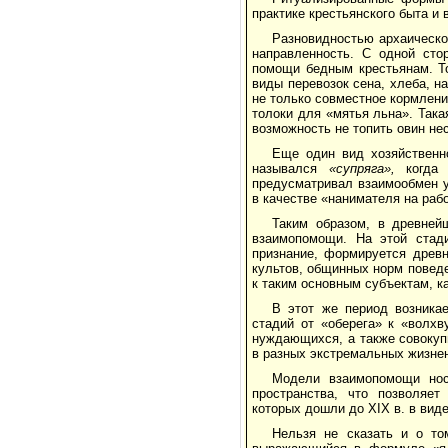
практике кре­стьянского быта и 
Разновидностью архаическ
направлен­ность. С одной ст
помощи бедным крестьянам. То
виды перевозок сена, хлеба, н
не только совместное кормлени
то­локи для «мятья льна». Так
возможность не топить овин не
Еще один вид хозяйстве
назывался
«супряга»,
когда
предусматривал взаимообмен у
в качестве «нанимателя на рабо
Таким образом, в древне
взаимопомощи. На этой стад
признание, формируется древн
культов, общинных норм повед
к таким основным субъектам, ка
В этот же период возникае
стадий от «обере­га» к «волх
нуждающихся, а также совокуп
в разных экстремальных жизнен
Модели взаимопомощи нося
пространства, что позволяет
которых дошли до XIX в. в виде
Нельзя не сказать и о то