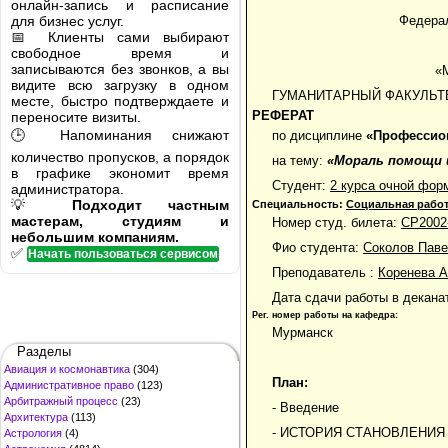
онлайн-запись и расписание
для бизнес услуг.
Федерал
📅 Клиенты сами выбирают
свободное время и
записываются без звонков, а вы
«
видите всю загрузку в одном
ГУМАНИТАРНЫЙ ФАКУЛЬТ
месте, быстро подтверждаете и
РЕФЕРАТ
переносите визиты.
🕒 Напоминания снижают
по дисциплине
«Профессио
количество пропусков, а порядок
на тему:
«Мораль помощи 
в графике экономит время
Студент:
2 курса очной фор
администратора.
💡
Подходит частным
Специальность:
Социальная рабо
мастерам, студиям и
Номер студ. билета:
СР2002
небольшим компаниям.
Фио студента:
Соколов Пав
✅
Начать пользоваться сервисом
Преподаватель :
Коренева А
Дата сдачи работы в декана
Рег. номер работы на кафедра:
Мурманск
Разделы
Авиация и космонавтика
(304)
План:
Административное право
(123)
Арбитражный процесс
(23)
- Введение
Архитектура
(113)
- ИСТОРИЯ СТАНОВЛЕНИЯ
Астрология
(4)