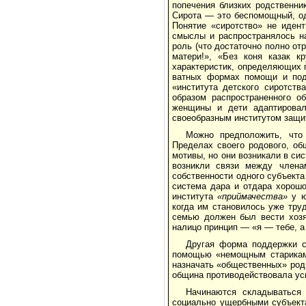
попечения близких родствен­ни
Сирота — это беспомощный, оди
Понятие «сиротство» не иден
смыс­лы и распространялось на
роль (что достаточ­но полно о
матери!», «Без коня казак к
характеристик, определяющих п
ватных формах помощи и под
«института детско­го сиротс
образом распространенного о
женщины и дети адаптировал
своеобразным ин­ститутом защи
Можно предположить, что
Пределах своего ро­дового, о
мотивы, но они возникали в си
возникли связи между член
собственности одного субъекта
система дара и отдара хорошо
института
«приймачества»
у 
когда им становилось уже труд
семью должен был вести хозяй
налицо прин­цип — «я — тебе, а
Другая форма поддержки
помощью «немощ­ным старикам»
назначать «общественных» роди­
община противодействовала ус
Начинаются складываться
социально ущербны­ми субъект