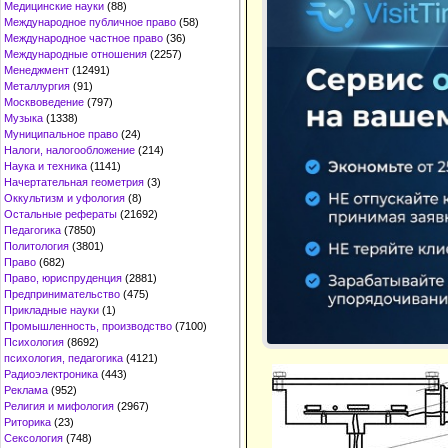
Медицинские науки
(88)
Международное публичное право
(58)
Международное частное право
(36)
Международные отношения
(2257)
Менеджмент
(12491)
Металлургия
(91)
Москвоведение
(797)
Музыка
(1338)
Муниципальное право
(24)
Налоги, налогообложение
(214)
Наука и техника
(1141)
Начертательная геометрия
(3)
Оккультизм и уфология
(8)
Остальные рефераты
(21692)
Педагогика
(7850)
Политология
(3801)
Право
(682)
Право, юриспруденция
(2881)
Предпринимательство
(475)
Прикладные науки
(1)
Промышленность, производство
(7100)
Психология
(8692)
психология, педагогика
(4121)
Радиоэлектроника
(443)
Реклама
(952)
Религия и мифология
(2967)
Риторика
(23)
Сексология
(748)