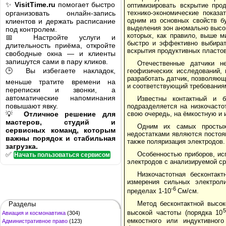
✨
VisitTime.ru
помогает быстро
оптимизировать вскрытие про
организовать онлайн-запись
технико-экономические показа
одним из основных свойств б
клиентов и держать расписание
выделения зон аномально высо
под контролем.
которых, как правило, выше м
📅 Настройте услуги и
быстро и эффективно выбират
длительность приёма, откройте
вскрытия продуктивных пластов
свободные окна — и клиенты
запишутся сами в пару кликов.
Отечественные датчики н
🕒 Вы избегаете накладок,
геофизических исследований,
разработать датчик, позволяю
меньше тратите времени на
и соответствующий требованиям
переписки и звонки, а
автоматические напоминания
Известны контактный и б
повышают явку.
подразделяется на низкочасто
💡
Отличное решение для
свою очередь, на ёмкостную и 
мастеров, студий и
Одним их самых простых 
сервисных команд, которым
недостатками являются постоя
важны порядок и стабильная
также поляризация электродов.
загрузка.
✅
Особенностью приборов, ис
Начать пользоваться сервисом
электродов с анализируемой ср
Низкочастотная бесконтак
измерения сильных электрол
-6
пределах 1-10
См/см.
Метод бесконтактной высок
Разделы
5
высокой частоты (порядка 10
Авиация и космонавтика
(304)
емкостного или индуктивного
Административное право
(123)