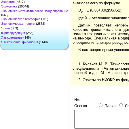
Экология
(4517)
вычисляемого по формуле
Экономика
(20644)
D
= ± (0,05+0,02(50/Х-1)),
Экономико-математическое моделирование
о
(666)
где Х – эталонное значение
Экономическая география
(119)
Экономическая теория
(2573)
Датчик позволяет непреры
Этика
(889)
качестве дополнительного да
Юриспруденция
(288)
геолого-технологических иссле
Языковедение
(148)
на выходе. Специальная модиф
Языкознание, филология
(1140)
определения электропроводнос
В настоящее время успешно 
1. Кулаков М. В. Технолог
специальности «Автоматизаци
перераб. и доп. М.: Машиностро
2. Отчеты по НИОКР из фон
Имя
Оценка
Плохо
С