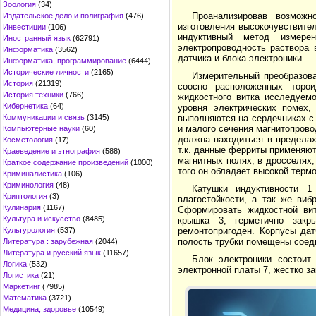
Зоология
(34)
Проанализировав возмож
Издательское дело и полиграфия
(476)
изготовления высокочувствите
Инвестиции
(106)
индуктивный метод измерен
Иностранный язык
(62791)
электропроводность раствора 
Информатика
(3562)
датчика и блока электроники.
Информатика, программирование
(6444)
Исторические личности
(2165)
Измерительный преобразова
История
(21319)
соосно расположенных торо
История техники
(766)
жидкостного витка исследуем
Кибернетика
(64)
уровня электрических помех,
Коммуникации и связь
(3145)
выполняются на сердечниках с
и малого сечения магнитопрово
Компьютерные науки
(60)
должна находиться в пределах
Косметология
(17)
т.к. данные ферриты применяю
Краеведение и этнография
(588)
магнитных полях, в дросселях,
Краткое содержание произведений
(1000)
того он обладает высокой терм
Криминалистика
(106)
Криминология
(48)
Катушки индуктивности 
Криптология
(3)
влагостойкости, а так же виб
Кулинария
(1167)
Сформировать жидкостной вит
Культура и искусство
(8485)
крышка 3, герметично закр
Культурология
(537)
ремонтопригоден. Корпусы дат
полость трубки помещены соед
Литература : зарубежная
(2044)
Литература и русский язык
(11657)
Блок электроники состоит
Логика
(532)
электронной платы 7, жестко за
Логистика
(21)
Маркетинг
(7985)
Математика
(3721)
Медицина, здоровье
(10549)