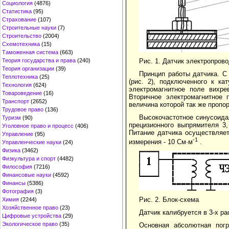
Социология
(4876)
Статистика
(95)
Страхование
(107)
Строительные науки
(7)
Строительство
(2004)
Схемотехника
(15)
Таможенная система
(663)
Рис. 1. Датчик электропров
Теория государства и права
(240)
Теория организации
(39)
Принцип работы датчика. С
Теплотехника
(25)
(рис. 2), подключенного к к
Технология
(624)
электромагнитное поле вихре
Товароведение
(16)
Вторичное электромагнитное 
Транспорт
(2652)
величина которой так же пропо
Трудовое право
(136)
Высокочастотное синусоида
Туризм
(90)
прецизионного выпрямителя 3,
Уголовное право и процесс
(406)
Питание датчика осуществляет
Управление
(95)
-1
измерения - 10 См·м
.
Управленческие науки
(24)
Физика
(3462)
Физкультура и спорт
(4482)
Философия
(7216)
Финансовые науки
(4592)
Финансы
(5386)
Фотография
(3)
Рис. 2. Блок-схема
Химия
(2244)
Хозяйственное право
(23)
Датчик калибруется в 3-х р
Цифровые устройства
(29)
Экологическое право
(35)
Основная абсолютная пог