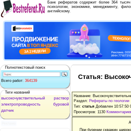
Банк рефератов содержит более 364 тыся
психологии, экономике, менеджменту, фило
английскому.
Полнотекстовый поиск
Статья: Высоко
Всего работ:
364139
Теги названий
Название: Высокочувствительны
высокочувствительный
раствор
Раздел:
Рефераты по геологии
электропроводность
буровой
Тип:
статья
Добавлен 10:57:50 
датчик
Просмотров: 1130
Комментариев
А
Реклама
При бурении скважин широк