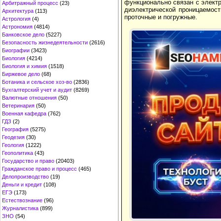
функционально связан с элект
Арбитражный процесс
(23)
диэлектрической проницаемос
Архитектура
(113)
проточные и погружные.
Астрология
(4)
Астрономия
(4814)
Банковское дело
(5227)
Безопасность жизнедеятельности
(2616)
Биографии
(3423)
Биология
(4214)
Биология и химия
(1518)
Биржевое дело
(68)
Ботаника и сельское хоз-во
(2836)
Бухгалтерский учет и аудит
(8269)
Валютные отношения
(50)
Ветеринария
(50)
Военная кафедра
(762)
ГДЗ
(2)
География
(5275)
Геодезия
(30)
Геология
(1222)
Геополитика
(43)
Государство и право
(20403)
Гражданское право и процесс
(465)
Делопроизводство
(19)
Деньги и кредит
(108)
ЕГЭ
(173)
Естествознание
(96)
Журналистика
(899)
ЗНО
(54)