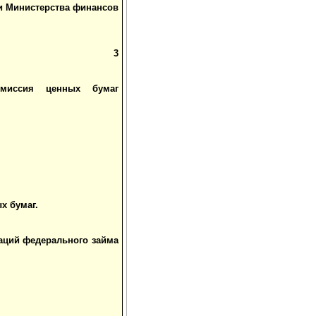
и Министерства финансов
3
Эмиссия ценных бумаг
х бумаг.
аций федерального займа