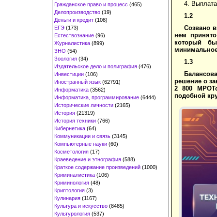
4. Выплата
Гражданское право и процесс
(465)
Делопроизводство
(19)
1.2
Деньги и кредит
(108)
Созвано в
ЕГЭ
(173)
нем принято
Естествознание
(96)
который бы
Журналистика
(899)
минимальное 
ЗНО
(54)
Зоология
(34)
1.3
Издательское дело и полиграфия
(476)
Балансов
Инвестиции
(106)
решение о за
Иностранный язык
(62791)
2 800 МРОТо
Информатика
(3562)
подобной кр
Информатика, программирование
(6444)
Исторические личности
(2165)
История
(21319)
История техники
(766)
Кибернетика
(64)
Коммуникации и связь
(3145)
Компьютерные науки
(60)
Косметология
(17)
Краеведение и этнография
(588)
Краткое содержание произведений
(1000)
Криминалистика
(106)
Криминология
(48)
Криптология
(3)
Кулинария
(1167)
Культура и искусство
(8485)
Культурология
(537)