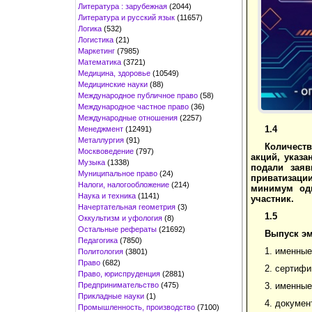
Литература : зарубежная
(2044)
Литература и русский язык
(11657)
Логика
(532)
Логистика
(21)
Маркетинг
(7985)
Математика
(3721)
Медицина, здоровье
(10549)
Медицинские науки
(88)
Международное публичное право
(58)
Международное частное право
(36)
Международные отношения
(2257)
1.4
Менеджмент
(12491)
Металлургия
(91)
Количест
Москвоведение
(797)
акций, указа
Музыка
(1338)
подали заяв
Муниципальное право
(24)
приватизаци
Налоги, налогообложение
(214)
минимум одн
Наука и техника
(1141)
участник.
Начертательная геометрия
(3)
1.5
Оккультизм и уфология
(8)
Остальные рефераты
(21692)
Выпуск эм
Педагогика
(7850)
1. именны
Политология
(3801)
Право
(682)
2. сертифи
Право, юриспруденция
(2881)
Предпринимательство
(475)
3. именны
Прикладные науки
(1)
4. докуме
Промышленность, производство
(7100)