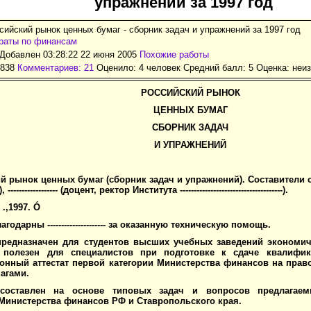
упражнений за 1997 год
сийский рынок ценных бумаг - сборник задач и упражнений за 1997 год
раты по финансам
Добавлен 03:28:22 22 июня 2005
Похожие работы
4838
Комментариев: 21
Оценило: 4 человек Средний балл: 5 Оценка:
неи
РОССИЙСКИЙ РЫНОК
ЦЕННЫХ БУМАГ
СБОРНИК ЗАДАЧ
И УПРАЖНЕНИЙ
 рынок ценных бумаг (сборник задач и упражнений). Составители сборн
------------------ (доцент, ректор Института -------------------------------------).
--- .,1997.
Ó
годарны --------------------- за оказанную техническую помощь.
редназначен для студентов высших учебных заведений экономич
полезен для специалистов при подготовке к сдаче квалифик
онный аттестат первой категории Министерства финансов на прав
агами.
составлен на основе типовых задач и вопросов предлагае
Министерства финансов РФ и Ставропольского края.