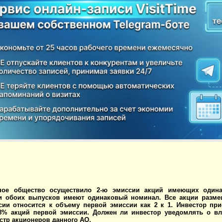
ное общество осуществило 2-ю эмиссии акций имеющих одина
и обоих выпусков имеют одинаковый номинал. Все акции разм
сии относится к объему первой эмиссии как 2 к 1. Инвестор пр
8% акций первой эмиссии. Должен ли инвестор уведомлять о вл
стр акционеров данного АО.