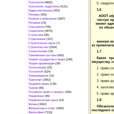
Психология
(8692)
5. свидете
психология, педагогика
(4121)
1.6
Радиоэлектроника
(443)
Реклама
(952)
АООТ обр
Религия и мифология
(2967)
чистую пр
Риторика
(23)
имеют еди
Сексология
(748)
по обыкн
Социология
(4876)
Статистика
(95)
Страхование
(107)
ванную ак
Строительные науки
(7)
из привилег
Строительство
(2004)
Схемотехника
(15)
1.7
Таможенная система
(663)
Какие пр
Теория государства и права
(240)
имуществу, 
Теория организации
(39)
Теплотехника
(25)
1. право с
Технология
(624)
2. право х
Товароведение
(16)
Транспорт
(2652)
3. право д
Трудовое право
(136)
4. залогов
Туризм
(90)
Уголовное право и процесс
(406)
5. право а
Управление
(95)
1.8
Управленческие науки
(24)
Физика
(3462)
Обязателе
Физкультура и спорт
(4482)
последнего п
Философия
(7216)