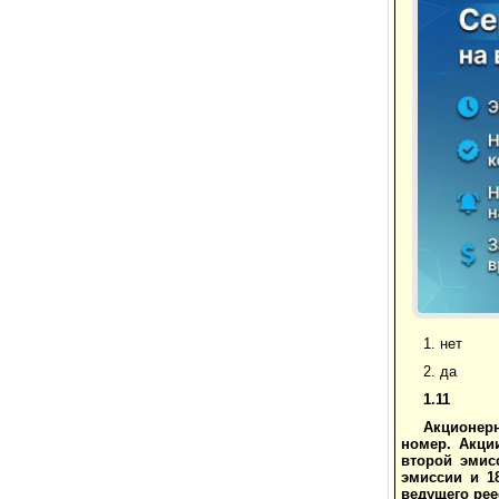
1. нет
2. да
1.11
Акционер
номер. Акци
второй эмис
эмиссии и 1
ведущего рее