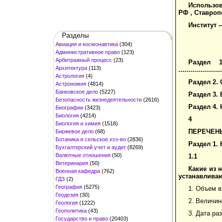
Использов
РФ , Ставроп
Институт -----
Разделы
Авиация и космонавтика
(304)
Административное право
(123)
Арбитражный процесс
(23)
Раздел 
Архитектура
(113)
.....................
Астрология
(4)
Раздел 2. Об
Астрономия
(4814)
Банковское дело
(5227)
Раздел 3. 
Безопасность жизнедеятельности
(2616)
Раздел 4.
Биографии
(3423)
Биология
(4214)
4
Биология и химия
(1518)
ПЕРЕЧЕНЬ
Биржевое дело
(68)
Ботаника и сельское хоз-во
(2836)
Раздел 1.
Бухгалтерский учет и аудит
(8269)
Валютные отношения
(50)
1.1
Ветеринария
(50)
Какие из 
Военная кафедра
(762)
устанавлива
ГДЗ
(2)
География
(5275)
1. Объем 
Геодезия
(30)
2. Величин
Геология
(1222)
Геополитика
(43)
3. Дата р
Государство и право
(20403)