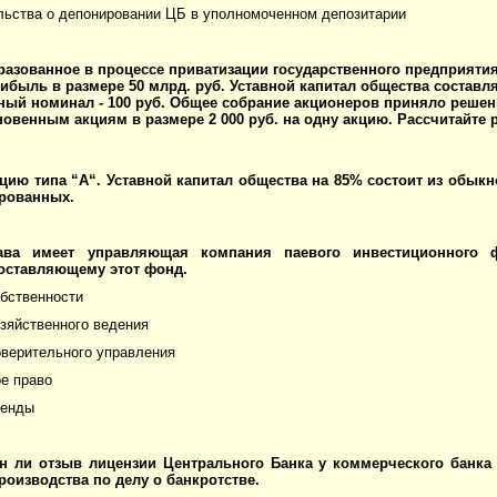
льства о депонировании ЦБ в уполномоченном депозитарии
азованное в процессе приватизации государственного предприятия
ибыль в размере 50 млрд. руб. Уставной капитал общества составля
ный номинал - 100 руб. Общее собрание акционеров приняло решен
овенным акциям в размере 2 000 руб. на одну акцию. Рассчитайте 
цию типа “А“. Уставной капитал общества на 85% состоит из обыкн
ированных.
ава имеет управляющая компания паевого инвестиционного
составляющему этот фонд.
обственности
озяйственного ведения
оверительного управления
ое право
ренды
н ли отзыв лицензии Центрального Банка у коммерческого банка
роизводства по делу о банкротстве.