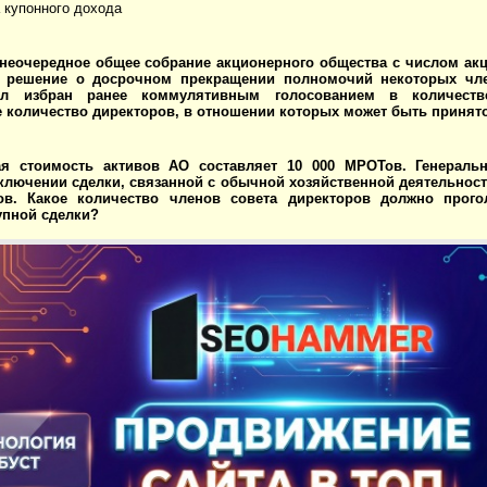
 купонного дохода
неочередное общее собрание акционерного общества с числом акц
 решение о досрочном прекращении полномочий некоторых чле
л избран ранее коммулятивным голосованием в количеств
количество директоров, в отношении которых может быть принято
ая стоимость активов АО составляет 10 000 МРОТов. Генераль
ключении сделки, связанной с обычной хозяйственной деятельнос
в. Какое количество членов совета директоров должно прого
упной сделки?