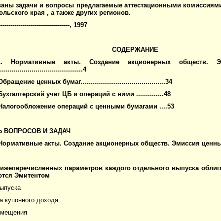
аны задачи и вопросы предлагаемые аттестационными комиссиям
ольского края , а также других регионов.
--------------------------------,
1997
СОДЕРЖАНИЕ
1. Нормативные акты. Создание акционерных обществ. 
...........................................4
ращение ценных бумаг...........................................34
Бухгалтерский учет ЦБ и операций с ними ..............48
 Налогообложение операций с ценными бумагами ....53
 ВОПРОСОВ И ЗАДАЧ
 Нормативные акты. Создание акционерных обществ. Эмиссия ценны
нижеперечисленных параметров каждого отдельного выпуска облиг
ются Эмитентом
выпуска
а купонного дохода
азмещения