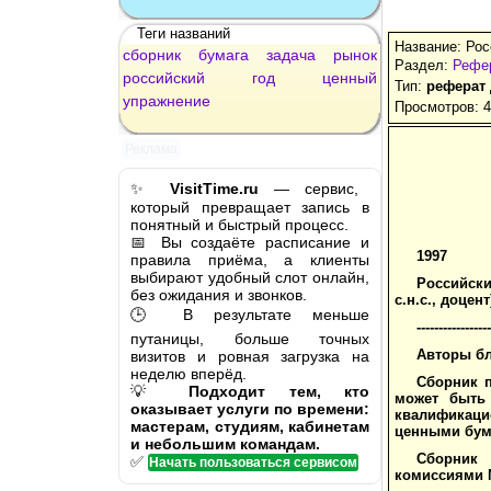
Теги названий
Название: Рос
сборник
бумага
задача
рынок
Раздел:
Рефе
российский
год
ценный
Тип:
реферат
упражнение
Просмотров: 
Реклама
✨
VisitTime.ru
— сервис,
который превращает запись в
понятный и быстрый процесс.
📅 Вы создаёте расписание и
1997
правила приёма, а клиенты
выбирают удобный слот онлайн,
Российский
без ожидания и звонков.
с.н.с., доцент), 
🕒 В результате меньше
--------------
путаницы, больше точных
Авторы бла
визитов и ровная загрузка на
неделю вперёд.
Сборник п
💡
Подходит тем, кто
может быть 
оказывает услуги по времени:
квалификаци
мастерам, студиям, кабинетам
ценными бум
и небольшим командам.
Сборник 
✅
Начать пользоваться сервисом
комиссиями 