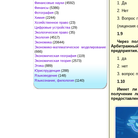
1. Да
Финансовые науки
(4592)
Финансы
(5386)
2. Нет
Фотография
(3)
Химия
(2244)
3. Вопрос 
Хозяйственное право
(23)
(лицензия 
Цифровые устройства
(29)
Экологическое право
(35)
1.9
Экология
(4517)
Через по
Экономика
(20644)
Арбитражный
Экономико-математическое моделирование
предприятия.
(666)
Экономическая география
(119)
1. да
Экономическая теория
(2573)
Этика
(889)
2. нет
Юриспруденция
(288)
3. вопрос 
Языковедение
(148)
Языкознание, филология
(1140)
1.10
Имеет ли
получение л
предоставле