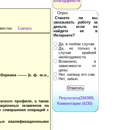
Благодарности
Опрос
Станете ли вы
заказывать работу за
деньги, если не
звестно
Скачать
найдете ее в
Интернете?
Да, в любом случае.
Да, но только в
случае крайней
необходимости.
Возможно, в
зависимости от
цены.
Нет, напишу его сам.
ика -------- (к. ф. -м.н.,
Нет, забью.
Результаты(294399)
еского профиля, а также
Комментарии (4230)
ационных экзаменов на
о совершения операций с
мых квалификационными