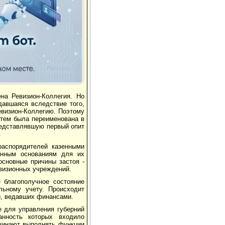
Реклама
на Ревизион-Коллегия. Но
давшаяся вследствие того,
евизион-Коллегию. Поэтому
затем была переименована в
редставлявшую первый опит
.
распорядителей казенными
конным основаниям для их
основные причины застоя -
евизионных учреждений.
 благополучное состояние
льному учету. Происходит
й, ведавших финансами.
е для управления губерний
анность которых входило
ачинают выполнять функции