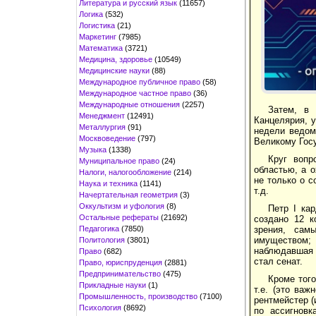
Литература и русский язык
(11657)
Логика
(532)
Логистика
(21)
Маркетинг
(7985)
Математика
(3721)
Медицина, здоровье
(10549)
Медицинские науки
(88)
Международное публичное право
(58)
Международное частное право
(36)
Международные отношения
(2257)
Затем, в 
Менеджмент
(12491)
Канцелярия, у
Металлургия
(91)
недели ведомо
Москвоведение
(797)
Великому Госу
Музыка
(1338)
Круг вопр
Муниципальное право
(24)
областью, а 
Налоги, налогообложение
(214)
не только о с
Наука и техника
(1141)
т.д.
Начертательная геометрия
(3)
Оккультизм и уфология
(8)
Петр I ка
Остальные рефераты
(21692)
создано 12 к
Педагогика
(7850)
зрения, сам
имуществом;
Политология
(3801)
наблюдавшая 
Право
(682)
стал сенат.
Право, юриспруденция
(2881)
Предпринимательство
(475)
Кроме того
Прикладные науки
(1)
т.е. (это ва
Промышленность, производство
(7100)
рентмейстер (
Психология
(8692)
по ассигновк