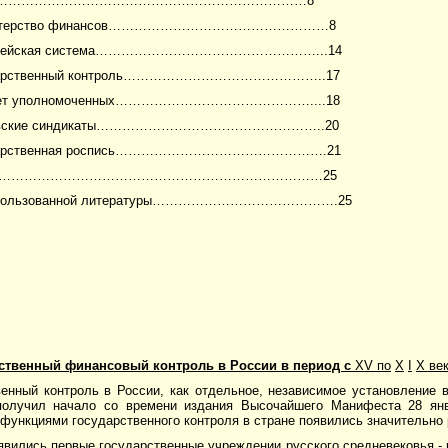
………………………………………………………………8
нистерство финансов……………………………………………8
значейская система……………………………………………...14
ударственный контроль………………………………………..17
итет уполномоченных………………………………………....18
нковские синдикаты……………………………………………..20
сударственная роспись………………………………………….21
………………………………………………………………………25
использованной литературы…………………………………….25
рственный финансовый контроль в России в период с
XV по
X
I
X ве
енный контроль в России, как отдельное, независимое установление в
получил начало со времени издания Высочайшего Манифеста 28 янв
функциями государственного контроля в стране появились значительно
явились первые государственные учреждении русского средневековья -