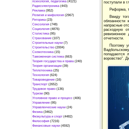
психология, педагогика
(4121)
поступали в г
Радиоэлектроника
(443)
Реформа, т
Реклама
(952)
Религия и мифология
(2967)
Ввиду тог
Риторика
(23)
обязанности 
Сексология
(748)
напрасные отс
Социология
(4876)
расходную от
Статистика
(95)
ревизионное 
отчетности.
Страхование
(107)
Строительные науки
(7)
Поэтому у
Строительство
(2004)
Вадбольскому
Схемотехника
(15)
попадаются л
Таможенная система
(663)
воровство". Д
Теория государства и права
(240)
Теория организации
(39)
Теплотехника
(25)
Технология
(624)
Товароведение
(16)
Транспорт
(2652)
Трудовое право
(136)
Туризм
(90)
Уголовное право и процесс
(406)
Управление
(95)
Управленческие науки
(24)
Физика
(3462)
Физкультура и спорт
(4482)
Философия
(7216)
Финансовые науки
(4592)