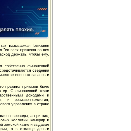
Реклама
 так называемая Ближняя
 "со всех приказов по вся
расход держать, чтобы ему,
я собственно финансовой
осредотачиваются сведения
личестве военных запасов и
то прежних приказов было
ктер. С финансовой точки
арственными доходами и
; и ревизион-коллегия,
ового управления в стране
авлены воеводы, а при них,
совых коллегий: камерир и
ой земской казне и выдавал
ярии, а в столице деньги