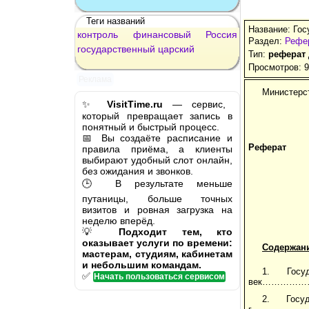
Теги названий
Название: Го
контроль
финансовый
Россия
Раздел:
Рефе
государственный
царский
Тип:
реферат
Просмотров: 
Реклама
Министерс
✨
VisitTime.ru
— сервис,
который превращает запись в
понятный и быстрый процесс.
📅 Вы создаёте расписание и
Реферат
правила приёма, а клиенты
выбирают удобный слот онлайн,
без ожидания и звонков.
🕒 В результате меньше
путаницы, больше точных
визитов и ровная загрузка на
неделю вперёд.
💡
Подходит тем, кто
оказывает услуги по времени:
Содержан
мастерам, студиям, кабинетам
и небольшим командам.
1. Гос
✅
Начать пользоваться сервисом
век…………
2. Гос