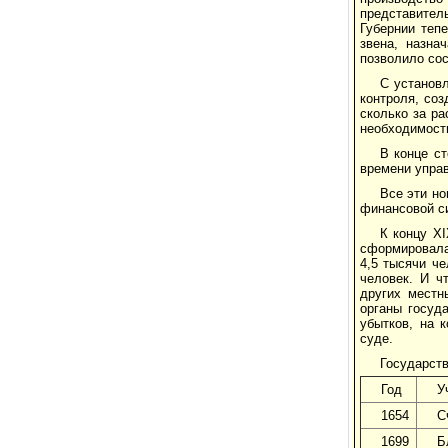
представител
Губернии теп
звена, назна
позволило сос
С установ
контроля, соз
сколько за ра
необходимость
В конце ст
времени упра
Все эти н
финансовой с
К концу X
сформировалас
4,5 тысячи че
человек. И ч
других местн
органы госуд
убытков, на 
суде.
Государств
Год
У
1654
С
1699
Б