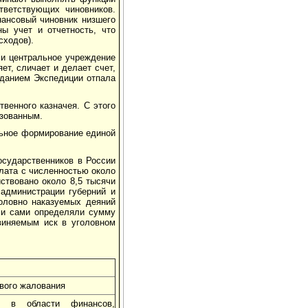
тветствующих чиновников.
нансовый чиновник низшего
ы учет и отчетность, что
сходов).
 и центральное учреждение
яет, сличает и делает счет,
озданием Экспедиции отпала
твенного казначея. С этого
изованным.
льное формирование единой
осударственников в России
лата с численностью около
йствовано около 8,5 тысячи
 администрации губерний и
головно наказуемых деяний
у и сами определяли сумму
виняемым иск в уголовном
вого жалования
та в области финансов,