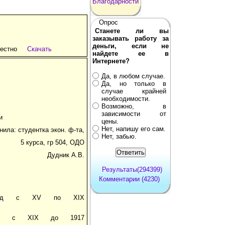
Благодарности
Опрос
Станете ли вы
заказывать работу за
деньги, если не
естно
Скачать
найдете ее в
Интернете?
Да, в любом случае.
Да, но только в
случае крайней
необходимости.
Возможно, в
зависимости от
и
цены.
Нет, напишу его сам.
ила: студентка экон. ф-та,
Нет, забью.
5 курса, гр 504, ОДО
Дудник А.В.
Результаты(294399)
Комментарии (4230)
ериод с XV по XIX
риод с XIX до 1917