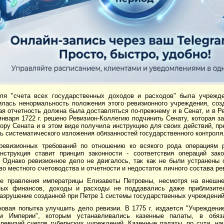
для "счета всех государственных доходов и расходов" была учрежде
илась ненормальность положения этого ревизионного учреждения, соз
я отчетность должна была доставляться по-прежнему и в Сенат, и в Р
января 1722 г. решено Ревизион-Коллегию подчинить Сенату, которая 
ору Сената и в этом виде получила инструкцию для своих действий, п
ь систематического изложения обязанностей государственного контроля
ревизионных требований по отношению ко всякого рода операциям 
нструкция ставит принцип законности - соответствия операций за
. Однако ревизионное дело не двигалось, так как не были устранены 
о местного счетоводства и отчетности и недостаток личного состава р
е правления императрицы Елизаветы Петровны, несмотря на внешне
ных финансов, доходы и расходы не поддавались даже приблизите
разрушение созданной при Петре 1 системы государственных учреждени
новая попытка улучшить дело ревизии. В 1775 г. издается "Учреждени
ом Империи", которым устанавливались казенные палаты, в обяз
 ревизий счетов губернских учреждений. Казенные палаты, по сути, н