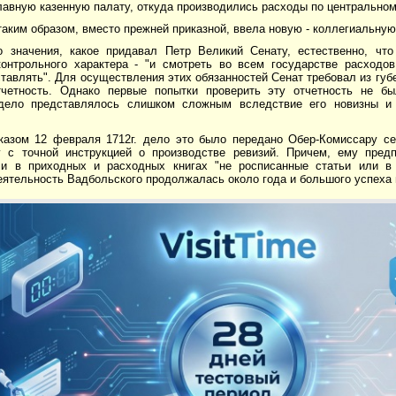
лавную казенную палату, откуда производились расходы по центрально
аким образом, вместо прежней приказной, ввела новую - коллегиальную
о значения, какое придавал Петр Великий Сенату, естественно, чт
контрольного характера - "и смотреть во всем государстве расходо
тавлять". Для осуществления этих обязанностей Сенат требовал из гу
четность. Однако первые попытки проверить эту отчетность не б
дело представлялось слишком сложным вследствие его новизны и 
казом 12 февраля 1712г. дело это было передано Обер-Комиссару се
 с точной инструкцией о производстве ревизий. Причем, ему пред
и в приходных и расходных книгах "не росписанные статьи или в
еятельность Вадбольского продолжалась около года и большого успеха 