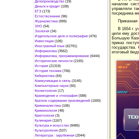
Делопроизводство
(19)
началом сист
Деньги и кредит
(108)
управляли та
ЕГЭ
(173)
посредника ме
Естествознание
(96)
Приказная 
Журналистика
(899)
ЗНО
(54)
В 1654 г. 
Зоология
(34)
цели ему дост
Издательское дело и полиграфия
(476)
Большую Казну
Инвестиции
(106)
приказ посту
Иностранный язык
(62791)
государства.
Информатика
(3562)
итоговый бюдж
Информатика, программирование
(6444)
Исторические личности
(2165)
История
(21319)
История техники
(766)
Кибернетика
(64)
Коммуникации и связь
(3145)
Компьютерные науки
(60)
Косметология
(17)
Краеведение и этнография
(588)
Краткое содержание произведений
(1000)
Криминалистика
(106)
Криминология
(48)
Криптология
(3)
Кулинария
(1167)
Культура и искусство
(8485)
Культурология
(537)
Литература : зарубежная
(2044)