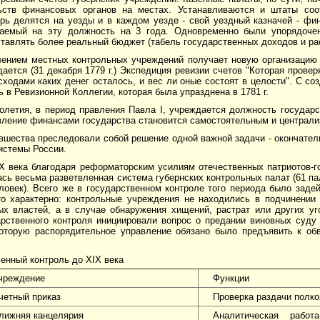
ьств финансовых органов на местах. Устанавливаются и штаты соо
ерь делятся на уезды и в каждом уезде - свой уездный казначей - фи
чаемый на эту должность на 3 года. Одновременно были упорядочен
тавлять более реальный бюджет (табель государственных доходов и ра
лением местных контрольных учреждений получает новую организацию
дается (31 декабря 1779 г.) Экспедиция ревизии счетов "Которая провер
сходами каких денег осталось, и вес ли оные состоят в целости". С с
 в Ревизионной Коллегии, которая была упразднена в 1781 г.
олетия, в период правления Павла I, учреждается должность государс
вление финансами государства становится самостоятельным и централ
овшества преследовали собой решение одной важной задачи - окончате
истемы России.
IX века благодаря реформаторским усилиям отечественных патриотов-г
ь весьма разветвленная система губернских контрольных палат (61 па
ловек). Всего же в государственном контроле того периода было заде
то характерно: контрольные учреждения не находились в подчинении
ых властей, а в случае обнаружения хищений, растрат или других у
арственного контроля инициировали вопрос о предании виновных суд
которую распорядительное управление обязано было предъявить к об
енный контроль до XIX века
чреждение
Функции
четный приказ
Проверка раздачи полко
лижняя канцелярия
Аналитическая рабо