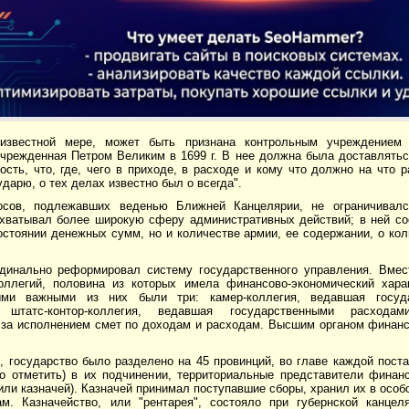
известной мере, может быть признана контрольным учреждением
чрежденная Петром Великим в 1699 г. В нее должна была доставляться
сть, что, где, чего в приходе, в расходе и кому что должно на что 
дарю, о тех делах известно был о всегда".
осов, подлежавших веденью Ближней Канцелярии, не ограничивалс
охватывал более широкую сферу административных действий; в ней с
остоянии денежных сумм, но и количестве армии, ее содержании, о ко
рдинально реформировал систему государственного управления. Вмес
оллегий, половина из которых имела финансово-экономический хара
ыми важными из них были три: камер-коллегия, ведавшая госуд
 штатс-контор-коллегия, ведавшая государственными расходами
за исполнением смет по доходам и расходам. Высшим органом финанс
, государство было разделено на 45 провинций, во главе каждой пост
жно отметить) в их подчинении, территориальные представители финан
или казначей). Казначей принимал поступавшие сборы, хранил их в особ
ам. Казначейство, или "рентарея", состояло при губернской канцел