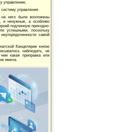
му управлению.
 систему управления.
о на него были возложены
в, и ненужные, а особливо
берний подлинную приходно-
ыли успешными, поскольку
неупорядоченности самой
натской Канцелярии князю
писывалось наблюдать, не
 чем какая приправка или
не имела.