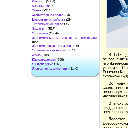
Финансы
(5386)
Фотография
(3)
Химия
(2244)
Хозяйственное право
(23)
Цифровые устройства
(29)
Экологическое право
(35)
Экология
(4517)
Экономика
(20644)
Экономико-математическое моделирование
(666)
Экономическая география
(119)
Экономическая теория
(2573)
В 1718г. 
Этика
(889)
вскоре выясн
Юриспруденция
(288)
что финансова
Языковедение
(148)
указом от 12 
Языкознание, филология
(1140)
Ревизион-Конт
сколько-нибуд
Во главу 
средствами и
производства
несовершенств
В эпоху ж
государствен
постепенное 
Делается 
Всероссийск
производство