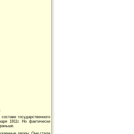
к
 составе государственного
аря 1811г. Но фактически
 раньше.
 казенные дворы. Они стали