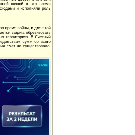
ежной казной в это время
оходами и исполняли роль
во время войны, и для этой
гается задача обревизовать
ных территориях. В Счетный
ведомствам сумм со всего
ния смет не существовало,