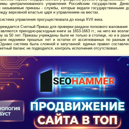
емы централизованного управления Российским государством. Ден
к называемые приказы - службы, которые ведали государственными д
жду верховной властью царя и управлением на местах.
система управления просуществовала до конца XVII века.
учреждается Счетный Приказ для проверки раздачи полкового жалования 
авляются приходно-расходные книги за 1653-1663 гг.; на него же возла
 за 50 лет. Приказы учреждены были не только в столице, но и в раз
пали недоимки прошлых лет и остатки от ассигнованных по разным 
 Однако система была сложной и запутанной: единых правил составле
етный баланс не подводился, контроль исполнения отсутствовал.