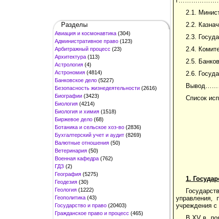
г………………
2.1. Ми
Разделы
2.2. Ка
Авиация и космонавтика
(304)
2.3. Гос
Административное право
(123)
2.4. Ком
Арбитражный процесс
(23)
Архитектура
(113)
2.5. Ба
Астрология
(4)
Астрономия
(4814)
2.6. Го
Банковское дело
(5227)
Вывод
Безопасность жизнедеятельности
(2616)
Биографии
(3423)
Список 
Биология
(4214)
Биология и химия
(1518)
Биржевое дело
(68)
Ботаника и сельское хоз-во
(2836)
Бухгалтерский учет и аудит
(8269)
Валютные отношения
(50)
Ветеринария
(50)
Военная кафедра
(762)
ГДЗ
(2)
География
(5275)
1. Госуда
Геодезия
(30)
Геология
(1222)
Государств
Геополитика
(43)
управления, 
учреждения с 
Государство и право
(20403)
Гражданское право и процесс
(465)
В XV в. по