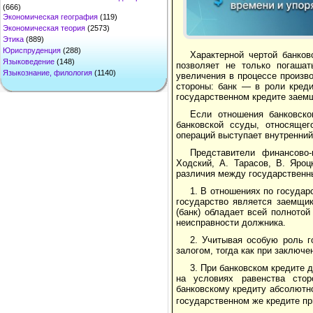
(666)
Экономическая география
(119)
Экономическая теория
(2573)
Этика
(889)
Юриспруденция
(288)
Характерной чертой банков
Языковедение
(148)
позволяет не только погашат
Языкознание, филология
(1140)
увеличения в процессе произво
стороны: банк — в роли креди
государственном кредите заемщи
Если отношения банковск
банковской ссуды, отно­сящег
операций выступает внутренни
Представители финансово
Ходский, А. Тарасов, В. Яроц
различия между государственны
1. В отношениях по государ
государство являет­ся заемщи
(банк) обладает всей полното
неисправности должника.
2. Учитывая особую роль г
залогом, тогда как при заключ
3. При банковском кредите д
на условиях ра­венства стор
банковскому кредиту абсолютно
государственном же кредите пр