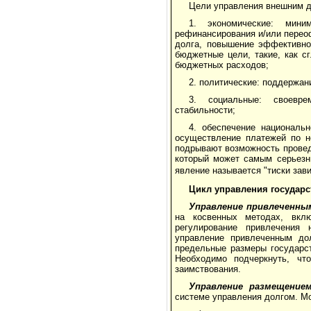
Цели управления внешним д
1. экономические: мини
рефинансирования и/или перео
долга, повышение эффективно
бюджетные цели, такие, как с
бюджетных расходов;
2. политические: поддержан
3. социальные: своевре
стабильности;
4. обеспечение националь
осуществление платежей по н
подрывают возможность провед
который может самым серьезн
явление называется "тиски зави
Цикл управления государ
Управление привлеченны
на косвенных методах, вклю
регулирование привлечения 
управление привлеченным дол
предельные размеры государст
Необходимо подчеркнуть, чт
заимствования.
Управление размещение
системе управления долгом. М