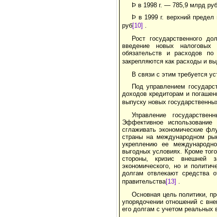
Þ в 1998 г. — 785,9 млрд ру
Þ в 1999 г. верхний предел
руб
[10]
.
Рост государственного до
введение новых налоговых 
обязательств и расходов по
закрепляют­ся как расходы и в
В связи с этим требуется у
Под управлением государс
доходов кредиторам и погашен
выпуску новых государственны
Управление государствен
Эффективное использование
сглаживать экономические фл
страны на международном рын
укреплению ее международно
выгодных условиях. Кроме того
стороны, кризис внешней 
экономического, но и политич
долгам отвлекают средства о
правительства
[13]
.
Основная цель политики, п
упорядочении отношений с вн
его долгам с учетом реальных 