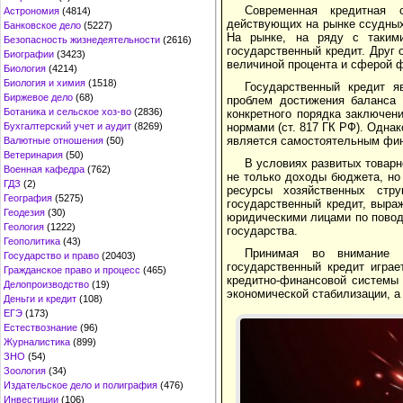
Современная кредитная с
Астрономия
(4814)
действующих на рынке ссудных
Банковское дело
(5227)
На рынке, на ряду с такими
Безопасность жизнедеятельности
(2616)
государственный кредит. Друг 
Биографии
(3423)
величиной процента и сферой 
Биология
(4214)
Биология и химия
(1518)
Государственный кредит я
Биржевое дело
(68)
проблем достижения баланса 
Ботаника и сельское хоз-во
(2836)
конкретного порядка заключе­н
Бухгалтерский учет и аудит
(8269)
нормами (ст. 817 ГК РФ). Однак
является самостоятельным фин
Валютные отношения
(50)
Ветеринария
(50)
В условиях развитых товар
Военная кафедра
(762)
не только доходы бюджета, но
ГДЗ
(2)
ресурсы хозяйственных стр
География
(5275)
государственный кредит, выр
Геодезия
(30)
юридическими лицами по повод
Геология
(1222)
государства.
Геополитика
(43)
Принимая во внимание с
Государство и право
(20403)
государственный кредит игра
Гражданское право и процесс
(465)
кредитно-финансовой системы 
Делопроизводство
(19)
экономической стабилизации, а
Деньги и кредит
(108)
ЕГЭ
(173)
Естествознание
(96)
Журналистика
(899)
ЗНО
(54)
Зоология
(34)
Издательское дело и полиграфия
(476)
Инвестиции
(106)