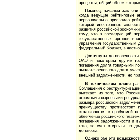
проценты, об­щий объем которы
Наконец, началом заключите
когда ведущие рейтинговые а
первоначально присвоило рейт
который иностранные эксперт
развития российской экономики
тому, что в последующий пер
государственных органов вла
управления государственным
феде­ральный бюджет, в частнос
Достигнуты договоренност
ОАЭ и некоторым другим гос
погашения долга товарными пос
выплате основного долга учас
внешней задолженности, но при
В техническом плане
разл
Соглашения о реструктуризации
вытекает из того, что Росси
огромными сырьевыми ресурсам
размера российской задолженн
преимуществу противостоит п
сталкиваются с проблемой по
облегчение российского платеж
погашения задолженности и вы
того, за счет отсрочки по д
договоры.
Однако обе эти возможност