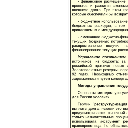
- финансовое размещение,
проектов и развития эконом
внешнего долга. При этом кр
которые обеспечили бы возврат
- бюджетное использование
бюджетных расходов, в том 
привлекаемых с международног
- смешанное бюджетно-фина
текущих бюджетных потребнос
распространение получил 
финансирование текущих расхо
Управление погашением 
источников: из бюджета; за 
российской практике новые 
Золотовалютные резервы напра
92 годах. Необходимо отмет
задолженности путем конвертац
Методы управления госуд
Основным методом урегули
для России условиях.
Термин "
реструктуризация
выплаты долга, нежели это вы
предусматривается рыночный ль
только незначительные процен
использовала инструмент р
правопреемница. По обязател