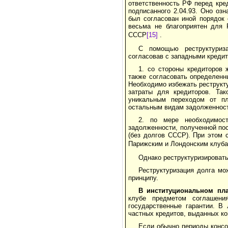
ответственность РФ перед кре
подписанного 2.04.93. Оно оз
был согласован иной порядок 
весьма не благоприятен для 
СССР
[15]
.
С помощью реструктуриз
согласовав с западными креди
1. со стороны кредиторов
также согласовать определенн
Необходимо избежать реструкт
затраты для кредиторов. Так
уникальным переходом от пл
остальным видам задолженност
2. по мере необходимос
задолженности, полученной пос
(без долгов СССР). При этом 
Парижским и Лондонским клуб
Однако реструктуризировать
Реструктуризация долга мо
принципу.
В институциональном пл
клубе предметом соглашени
государственные гарантии. В
частных кредитов, выданных к
Если обычно периоды консо