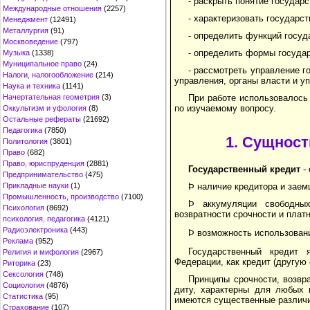
- раскрыть понятие государс
Международные отношения
(2257)
- характеризовать государст
Менеджмент
(12491)
Металлургия
(91)
- определить функций госуд
Москвоведение
(797)
- определить формы государ
Музыка
(1338)
Муниципальное право
(24)
- рассмотреть управление 
Налоги, налогообложение
(214)
управления, органы власти и у
Наука и техника
(1141)
Начертательная геометрия
(3)
При работе использовалось
по изучаемому вопросу.
Оккультизм и уфология
(8)
Остальные рефераты
(21692)
Педагогика
(7850)
1. Сущност
Политология
(3801)
Право
(682)
Право, юриспруденция
(2881)
Государственный кредит
- 
Предпринимательство
(475)
Прикладные науки
(1)
Þ наличие кредитора и заем
Промышленность, производство
(7100)
Þ аккумуляции свободных
Психология
(8692)
возвратности срочности и плат
психология, педагогика
(4121)
Радиоэлектроника
(443)
Þ возможность использован
Реклама
(952)
Государственный кредит 
Религия и мифология
(2967)
Федерации, как кредит (другую 
Риторика
(23)
Сексология
(748)
Принципы срочности, возвр
Социология
(4876)
диту, характерны для любых 
Статистика
(95)
имеются существенные различи
Страхование
(107)