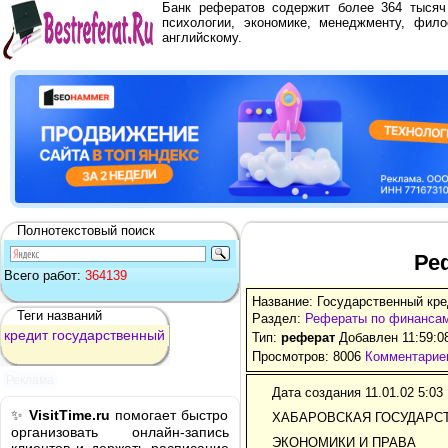
Банк рефератов содержит более 364 тыся
психологии, экономике, менеджменту, фило
английскому.
Полнотекстовый поиск
Ре
Всего работ:
364139
Название: Государственный кре
Теги названий
Раздел:
Рефераты по финанса
кредит
государственный
Тип:
реферат
Добавлен 11:59:0
Просмотров: 8006
Комментариев
Реклама
Дата создания 11.01.02 5:03
✨
VisitTime.ru
помогает быстро
ХАБАРОВСКАЯ ГОСУДАРС
организовать онлайн-запись
ЭКОНОМИКИ И ПРАВА