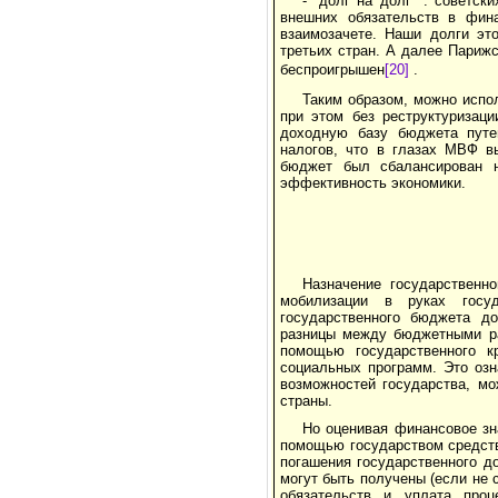
- "долг на долг ": советск
внешних обязательств в фина
взаимозачете. Наши долги эт
третьих стран. А далее Парижс
беспроигрышен
[20]
.
Таким образом, можно испо
при этом без реструктуризаци
доходную базу бюджета путе
налогов, что в глазах МВФ в
бюджет был сбалансирован н
эффективность экономики.
Назначение государственн
мобилизации в руках госу
государственного бюджета д
разницы между бюджетными р
помощью государственного к
социальных программ. Это озн
возможностей государства, мо
страны.
Но оценивая финансовое зн
помощью государством средст
погашения государственного д
могут быть получены (если не 
обязательств и уплата про