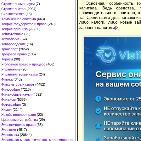
Основная, особенность го
Строительные науки
(7)
капитала. Ведь средства, 
Строительство
(2004)
производительного капитала, 
Схемотехника
(15)
та. Средствами для погашения
Таможенная система
(663)
либо налоги, либо новые зай
Теория государства и права
(240)
заранее) налогами
[2]
Теория организации
(39)
Теплотехника
(25)
Технология
(624)
Товароведение
(16)
Транспорт
(2652)
Трудовое право
(136)
Туризм
(90)
Уголовное право и процесс
(406)
Управление
(95)
Управленческие науки
(24)
Физика
(3462)
Физкультура и спорт
(4482)
Философия
(7216)
Финансовые науки
(4592)
Финансы
(5386)
Фотография
(3)
Химия
(2244)
Хозяйственное право
(23)
Цифровые устройства
(29)
Экологическое право
(35)
Экология
(4517)
Экономика
(20644)
Экономико-математическое моделирование