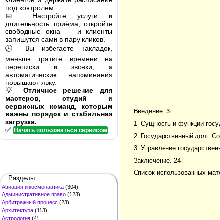
клиентов и держать расписание
под контролем.
📅 Настройте услуги и
длительность приёма, откройте
свободные окна — и клиенты
запишутся сами в пару кликов.
🕒 Вы избегаете накладок,
меньше тратите времени на
переписки и звонки, а
автоматические напоминания
повышают явку.
💡
Отличное решение для
мастеров, студий и
сервисных команд, которым
Введение. 3
важны порядок и стабильная
загрузка.
1. Сущность и функции госу
✅
Начать пользоваться сервисом
2. Государственный долг. Со
3. Управление государствен
Заключение. 24
Список использованных мат
Разделы
Авиация и космонавтика
(304)
Административное право
(123)
Арбитражный процесс
(23)
Архитектура
(113)
Астрология
(4)