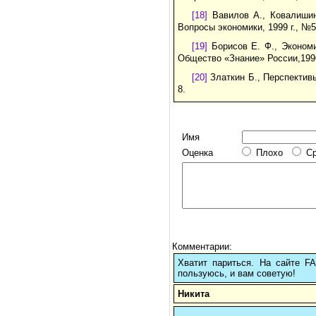
[18]
Вавилов А., Ковалишин 
Вопросы экономики, 1999 г., №5,
[19]
Борисов Е. Ф., Экономи
Общество «Знание» России,1996
[20]
Златкин Б., Перспективы
8.
Имя
Оценка
Плохо
С
Комментарии:
Хватит париться. На сайте 
пользуюсь, и вам советую!
Никита
.