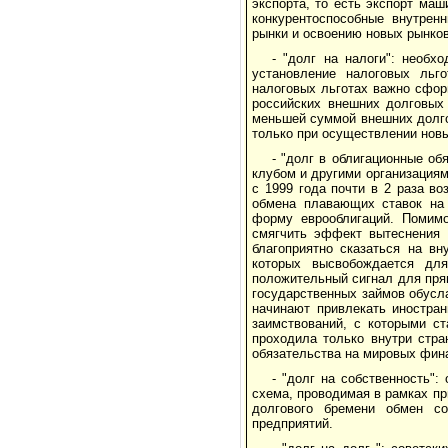
экспорта, то есть экспорт маш
конкурентоспособные внутрен
рынки и освоению новых рынков
- "долг на налоги": необх
установление налоговых льг
налоговых льготах важно сфор
российских внешних долговых
меньшей суммой внешних долго
только при осуществлении новы
- "долг в облигационные об
клубом и другими организациям
с 1999 года почти в 2 раза в
обмена плавающих ставок на 
форму еврооблигаций. Помимо
смягчить эффект вытеснения 
благоприятно сказаться на вн
которых высвобождается для
положительный сигнал для пря
государственных займов обусл
начинают привлекать иностра
заимствований, с которыми ст
проходила только внутри стр
обязательства на мировых фин
- "долг на собственность"
схема, проводимая в рамках пр
долгового бремени обмен со
предприятий.