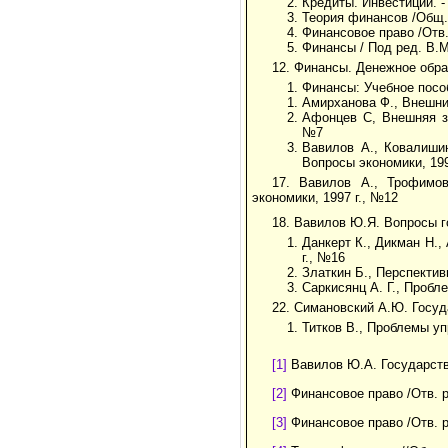
Кредиты. Инвестиции. - 
Теория финансов /Общ.
Финансовое право /Отв
Финансы / Под ред. В.М
12. Финансы. Денежное обра
Финансы: Учебное пособ
Амирханова Ф., Внешний
Афонцев С, Внешняя з
№7
Вавилов А., Ковалишин
Вопросы экономики, 199
17. Вавилов А., Трофимов
экономики, 1997 г., №12
18. Вавилов Ю.Я. Вопросы г
Данкерт К., Дикман Н.,
г., №16
Златкин Б., Перспектив
Саркисянц А. Г., Пробл
22. Симановский А.Ю. Госуд
Титков В., Проблемы уп
[1]
Вавилов Ю.А. Государстве
[2]
Финансовое право /Отв. р
[3]
Финансовое право /Отв. р