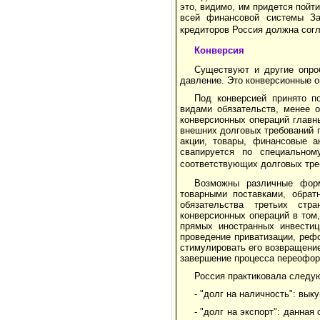
это, видимо, им придется пойти
всей финансовой системы За
кредиторов Россия должна сог
Конверсия
Существуют и другие опро
давление. Это конверсионные о
Под конверсией принято п
видами обязательств, менее 
конверсионных операций главн
внешних долговых требований п
акции, товары, финансовые а
свапируется по специальном
соответствующих долговых тре
Возможны различные форм
товарными поставками, обра
обязательства третьих стр
конверсионных операций в том,
прямых иностранных инвестиц
проведение приватизации, реф
стимулировать его возвращени
завершение процесса переофор
Россия практиковала следу
- "долг на наличность": вы
- "долг на экспорт": данна