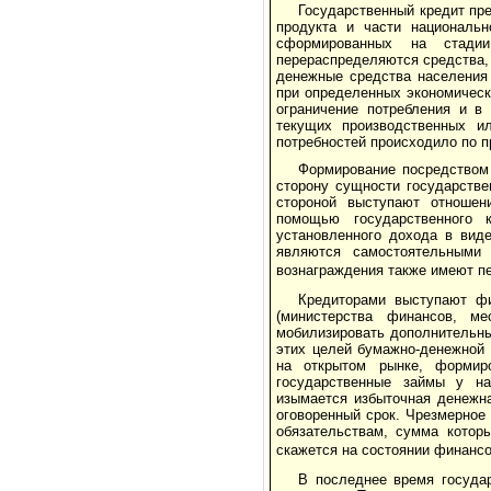
Государственный кредит пр
продукта и части национальн
сформированных на стадии
перераспределяются средства,
денежные средства населения 
при определенных экономическ
ограничение потребления и в
текущих производственных и
потребностей происходило по п
Формирование посредством
сторону сущности государстве
стороной выступают отношен
помощью государственного к
установленного дохода в вид
являются самостоятельными
вознаграждения также имеют п
Кредиторами выступают фи
(министерства финансов, м
мобилизировать дополнительны
этих целей бумажно-денежной 
на открытом рынке, формир
государственные займы у н
изымается избыточная денежна
оговоренный срок. Чрезмерное
обязательствам, сумма котор
скажется на состоянии финансо
В последнее время государ