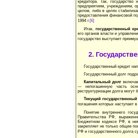
кредитора. Так, государство 
предприятиям, учреждениям, о
целом, либо в целях стабилиз
предоставления финансовой по
1994 г.
[6]
Итак,
государственный кр
его органов власти и управлен
государство выступает преимущ
2. Государств
Государственный кредит нап
Государственный долг подра
Капитальный долг
включает
— непо­гашенную часть осн
реструктуризации долга могут 
Текущий государственный
погашения которых наступает в 
Понятие внутреннего госу
Правительства РФ, выраженн
Бюджетном кодексе РФ, в нем
закрепляет не только общее пон
РФ и государственного долга с