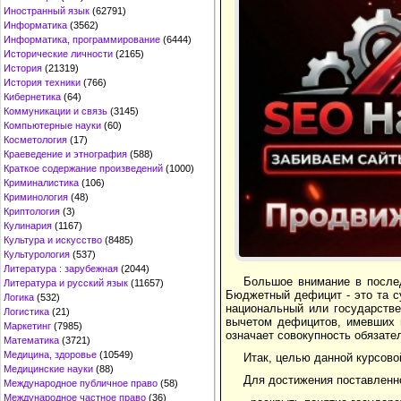
Иностранный язык
(62791)
Информатика
(3562)
Информатика, программирование
(6444)
Исторические личности
(2165)
История
(21319)
История техники
(766)
Кибернетика
(64)
Коммуникации и связь
(3145)
Компьютерные науки
(60)
Косметология
(17)
Краеведение и этнография
(588)
Краткое содержание произведений
(1000)
Криминалистика
(106)
Криминология
(48)
Криптология
(3)
Кулинария
(1167)
Культура и искусство
(8485)
Культурология
(537)
Литература : зарубежная
(2044)
Большое внимание в после
Литература и русский язык
(11657)
Бюджетный дефицит - это та с
Логика
(532)
национальный или государств
Логистика
(21)
вычетом дефицитов, имевших 
Маркетинг
(7985)
означает совокупность обязате
Математика
(3721)
Медицина, здоровье
(10549)
Итак, целью данной курсово
Медицинские науки
(88)
Для достижения поставленн
Международное публичное право
(58)
Международное частное право
(36)