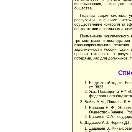
использования, сокращает во
общества.
Главных задач системы у
республики внешними источ
осуществление контроля за эф
соответствии с реальными воз
Применение комплексного 
третьем мире и последствия 
взаимоприемлемого решения
задолженности России. Если 
проявят готовность к разум
потерями, как для должников, т
Спи
Бюджетный кодекс Росси
ст. 3823
Указ Прези­дента РФ «
федерального бюджета» N
3. Бабич А.М., Павлова Л.Н
Борисов Е. Ф., Эконом
Общество «Знание» Ро
Вавилов Ю.А. Государст
6. Дадашев А.З. Черник Д.Г
Дадашев В. Финансовая