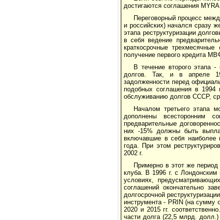
достигаются соглашения MYRA,
Переговорный процесс между
и российских) на­чался сразу 
этапа реструктуризации долгов
в себя ведение предваритель
краткосрочные трехме­сячные
получение первого кредита МВФ
В течение второго этапа -
долгов. Так, и в апреле 19
задолженности перед официаль
подобных соглаше­ния в 1994 
обслуживанию долгов СССР, срок
Началом третьего этапа мо
дополнены всесторонним с
предварительные договореннос
них -15% должны быть выпла
включавшие в себя наиболее к
года. При этом реструктурир
2002 г.
Примерно в этот же период
клуба. В 1996 г. с Лондонски
условиях, предусматривающих
соглашений окончательно заве
долгосрочной реструктуризаци
инструмента - PRIN (на сумму 
2020 и 2015 гг. соответственн
части долга (22,5 млрд. долл.