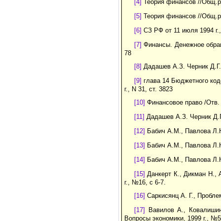
[4]
Теория финансов //Общ.ре
[5]
Теория финансов //Общ.ре
[6]
СЗ РФ от 11 июля 1994 г., 
[7]
Финансы. Денежное обраще
78
[8]
Дадашев А.З. Черник Д.Г.
[9]
глава 14 Бюджетного коде
г., N 31, ст. 3823
[10]
Финансовое право /Отв. 
[11]
Дадашев А.З. Черник Д.Г
[12]
Бабич А.М., Павлова Л.
[13]
Бабич А.М., Павлова Л.
[14]
Бабич А.М., Павлова Л.
[15]
Данкерт К., Дикман Н., 
г., №16, с 6-7.
[16]
Саркисянц А. Г., Проблем
[17]
Вавилов А., Ковалишин 
Вопросы экономики, 1999 г., №5,