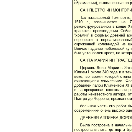
обрамления), выполненные по 
САН ПЬЕТРО ИН МОНТОР
Так называемый Темпьетто,
1510 г., возвышается на 
реконструированной в конце XV
хранятся произведения Себа
“храмик” в формах древней ар
перенести в нереализованны
окруженной колоннадой из ш
Венчает здание небольшой купо
был установлен крест, на котор
САНТА МАРИЯ ИН ТРАСТЕ
Церковь Девы Марии в Зати
Юлием I около 340 года и в те
веке, во время которой стен
считающиеся языческими. Фаса
добавлен папой Климентом XI в
в., а прекрасная колокольня р
работы неизвестного автора, о
Пьетро де Черрони, прозванном
большая часть его работ б
современники очень высоко оце
ДРЕВНЯЯ АППИЕВА ДОРО
Была построена в начальный
построена вплоть до порта Бр