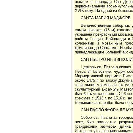
входом с площади Сан Джован
первоначальную восьмиугольну
XVIK веку. На одной из боковы
САНТА МАРИЯ МАДЖОРЕ
Величественный собор св.
самая высокая (75 м) колоко
украшена прекрасными мозаикам
работы Понцио, Райнальди и Ф
колоннами и мозаичным полом
Джулиано да Сангалло. Необыча
принадлежащие большой абсидно
САН ПЬЕТРО ИН ВИНКОЛИ
Церковь св. Петра в оковах
Петра в Палестине, чудом со
Мармертинской тюрьме в Риме.
около 1475 г. по заказу Джули
гениальная мраморная статуя 
скульптурный ансамбль Мавзо
был быть установлен в Соборе
трех лет с 1513 г. по 1516 г.,
Большая часть работ была пор
САН ПАОЛО ФУОРИ ЛЕ МУ
Собор св. Павла за городс
веке, был полностью разруш
грандиозных размерах (длина 
Интерьер украшен мозаичными