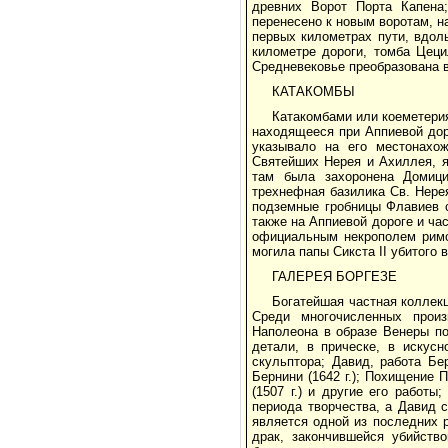
древних Ворот Порта Капена;
перенесено к новым воротам, н
первых километрах пути, вдоль
километре дороги, томба Цец
Средневековье преобразована в
КАТАКОМБЫ
Катакомбами или коеметерия
находящееся при Аппиевой дор
указывало на его местонахо
Святейших Нерея и Ахиллея, 
там была захоронена Домици
трехнефная базилика Св. Нере
подземные гробницы Флавиев с
также на Аппиевой дороге и час
официальным некрополем римск
могила папы Сикста II убитого 
ГАЛЕРЕЯ БОРГЕЗЕ
Богатейшая частная коллекц
Среди многочисленных произ
Наполеона в образе Венеры по
детали, в прическе, в искус
скульптора; Давид, работа Бе
Бернини (1642 г.); Похищение 
(1507 г.) и другие его работ
периода творчества, а Давид 
является одной из последних 
драк, закончившейся убийств