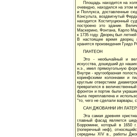
Площадь находится на холм
очевидно, находился на этом м
и Поллукса, доставленные сю
Консульта, воздвигнутый Ферд
находится Коституционный суд
построено это здание. Велич
Маскерино, Фонтана, Карло Мад
к 1735 году. Дворец был летней
В настоящее время дворец я
хранятся произведения Гуидо Р
ПАНТЕОН
Это - необычайный и вел
искусства, дошедший до наших 
н.э., имел прямоугольную форм
Внутри - кругообразная полос
коринфскими колоннами и пил
круглым отверстием диаметром
превратился в величественный
фронтон и портик были украшен
была переплавлена и использо
"то, чего не сделали варвары, 
САН ДЖОВАННИ ИН ЛАТЕ
Эта самая древняя христиа
главный фасад является шеде
Борромини, который в 1650 г
(поперечный неф), относящий
середины XIV в., работы Джо