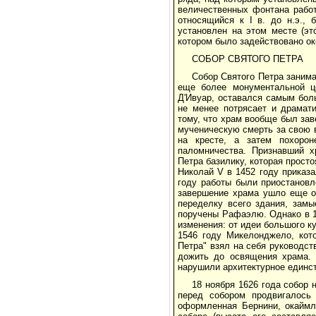
величественных фонтана рабо
относящийся к I в. до н.э.,
установлен на этом месте (эт
котором было задействовано ок
СОБОР СВЯТОГО ПЕТРА
Собор Святого Петра занима
еще более монументальной це
Д'Ивуар, оставался самым бол
не менее потрясает и драмати
тому, что храм вообще был зав
мученическую смерть за свою в
на кресте, а затем похорон
паломничества. Признавший х
Петра базилику, которая прост
Николай V в 1452 году приказа
году работы были приостановл
завершение храма ушло еще ок
переделку всего здания, замы
поручены Рафаэлю. Однако в 1
изменения: от идеи большого ку
1546 году Микелонджело, кот
Петра" взял на себя руководст
дожить до освящения храма.
нарушили архитектурное единст
18 ноября 1626 года собор
перед собором продвигалось
оформленная Бернини, окаймл