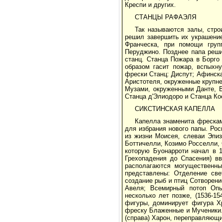
Креспи и других.
СТАНЦЫ РАФАЭЛЯ
Так называются залы, стро
решил завершить их украшени
Франческа, при помощи груп
Перуджино. Позднее папа реши
станц. Станца Пожара в Борго
образом гасит пожар, вспыхн
фрески Станц: Диспут; Афинск
Аристотеля, окруженные крупн
Музами, окруженными Данте, 
Станца д'Элиодоро и Станца Ко
СИКСТИНСКАЯ КАПЕЛЛА
Капелла знаменита фрескам
для избрания нового папы. Рос
из жизни Моисея, слеваи Эпиз
Боттичелли, Козимо Росселли,
которую Буонарроти начал в 1
Грехопадения до Спасения) в
располагаются могущественны
представлены: Отделение све
создание рыб и птиц Сотворени
Авеля; Всемирный потоп Оп
несколько лет позже, (1536-15
фигуры, доминирует фигура Хр
фреску Блаженные и Мученики. 
(справа) Харон, переправляющи