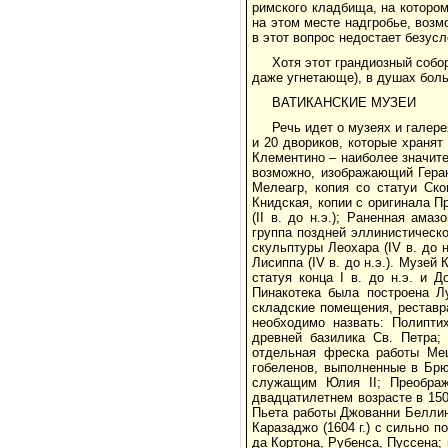
римского кладбища, на котором
на этом месте надгробье, возм
в этот вопрос недостает безус
Хотя этот грандиозный собо
даже угнетающе), в душах боль
ВАТИКАНСКИЕ МУЗЕИ
Речь идет о музеях и галер
и 20 двориков, которые храня
Клементино – наиболее значит
возможно, изображающий Герак
Мелеагр, копия со статуи Ско
Книдская, копии с оригинала Пр
(II в. до н.э.); Раненная ама
группа поздней эллинистической
скульптуры Леохара (IV в. до н
Лисиппа (IV в. до н.э.). Музей
статуя конца I в. до н.э. и Д
Пинакотека была построена Л
складские помещения, реставр
необходимо назвать: Полипти
древней базилика Св. Петра;
отдельная фреска работы Ме
гобеленов, выполненные в Брю
служащим Юлия II; Преображе
двадцатилетнем возрасте в 150
Пьета работы Джованни Беллини,
Каразаджо (1604 г.) с сильно 
да Кортона, Рубенса, Пуссена;