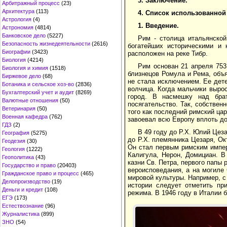
3. Заключение.
Арбитражный процесс
(23)
Архитектура
(113)
4. Список использованной
Астрология
(4)
1. Введение.
Астрономия
(4814)
Банковское дело
(5227)
Рим - столица итальянско
Безопасность жизнедеятельности
(2616)
богатейших историческими и 
Биографии
(3423)
расположен на реке Тибр.
Биология
(4214)
Рим основан 21 апреля 753
Биология и химия
(1518)
близнецов Ромула и Рема, объ
Биржевое дело
(68)
не стала исключением. Ее дет
Ботаника и сельское хоз-во
(2836)
волчица. Когда мальчики вырос
Бухгалтерский учет и аудит
(8269)
город. В насмешку над бра
Валютные отношения
(50)
посягательство. Так, собствен
Ветеринария
(50)
того как последний римский ца
Военная кафедра
(762)
завоевал всю Европу вплоть д
ГДЗ
(2)
В 49 году до Р.Х. Юлий Цеза
География
(5275)
до Р.Х. племянника Цезаря, Ок
Геодезия
(30)
Он стал первым римским импер
Геология
(1222)
Калигула, Нерон, Домициан. В
Геополитика
(43)
казни Св. Петра, первого папы
Государство и право
(20403)
вероисповедания, а на могиле
Гражданское право и процесс
(465)
мировой культуры. Например, с
Делопроизводство
(19)
истории следует отметить пр
Деньги и кредит
(108)
режима. В 1946 году в Италии 
ЕГЭ
(173)
Естествознание
(96)
Журналистика
(899)
ЗНО
(54)