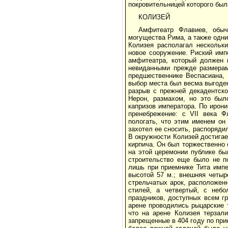
покровительницей которого был
КОЛИЗЕЙ
Амфитеатр Флавиев, обыч
могущества Рима, а также одни
Колизея располагал нескольки
новое сооружение. Риский имп
амфитеатра, который должен 
невиданными прежде размерам
предшественнике Веспасиана, 
выбор места был весма выгоден 
разрыв с прежней декадентск
Нерон, размахом, но это был
капризов императора. По ирон
пренебрежение: с VII века Ф
пологать, что этим именем он
захотел ее сносить, распоряди
В окружности Колизей достигает
кирпича. Он был торжественно 
на этой церемонии публике бы
строительство еще было не п
лишь при приемнике Тита имп
высотой 57 м.; внешняя четыр
стрельчатых арок, расположен
стилей, а четвертый, с неб
праздников, доступных всем г
арене проводились рыцарские т
что на арене Колизея терзал
запрещенные в 404 году по прик