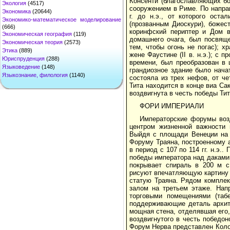
Консенти (благославляющих бо
Экология
(4517)
сооружением в Риме. По направ
Экономика
(20644)
г. до н.э., от которого ост
Экономико-математическое моделирование
(прозванным Диоскури), божес
(666)
коринфский периптер и Дом в
Экономическая география
(119)
домашнего очага, был посвящ
Экономическая теория
(2573)
тем, чтобы огонь не погас); 
Этика
(889)
жене Фаустине (II в. н.э.); 
Юриспруденция
(288)
времени, был преобразован в 
Языковедение
(148)
грандиозное здание было нача
Языкознание, филология
(1140)
состояла из трех нефов, от ч
Тита находится в конце виа Са
воздвигнута в честь победы Тита
ФОРИ ИМПЕРИАЛИ
Императорские форумы возд
центром жизненной важности 
Выйдя с площади Венеции на 
Форуму Траяна, построенному 
в период с 107 по 114 гг. н.э.
победы императора над даками 
покрывает спираль в 200 м с
рисуют впечатляющую картину Д
статую Траяна. Рядом комплек
залом на третьем этаже. Нап
торговыми помещениями (таб
поддерживающие деталь архитр
мощная стена, отделявшая его
воздвигнутого в честь победон
Форум Нерва представлен Коло