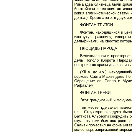
Рима (два близнеца были доба
богатейшая коллекция антично
копия эллинистической статуи 
до н.э.). Кроме этого, в двух 
ФОНТАН ТРИТОН
Фонтан, находящийся в цент
изогнутую раковину, изверга
дельфинами, на хвостах которы
ПЛОЩАДЬ НАРОДА
Великолепная и просторная
дель Пополо (Ворота Народа)
построил по краям два красив
(XII в. до н.э.), находивш
церковь Сайта Мария дель Поп
Обращение св. Павла и Мучен
Рафаэлем.
ФОНТАН ТРЕВИ
Этот грандиозный и монуме
том месте, где заканчивался
н.э.. Структура акведука бы
Баттиста Альберти соорудить б
скульптурами был построен в X
Сальви поместил на фоне богат
колеснице, запряженной морски