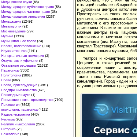
ценностями, что с ним не мо
Медицинские науки
(88)
столицей наиболее обширной ан
Международное публичное право
(58)
и духовным центром католичес
Международное частное право
(36)
Простираясь на своих холмах
Международные отношения
(2257)
руинами, великолепными базил
Менеджмент
(12491)
метрополя с его просторным 
Металлургия
(91)
движением. В самом же истори
Москвоведение
(797)
важные центры (виа Национа
Музыка
(1338)
магазинами и местами встреч
Муниципальное право
(24)
магазинами (виа Маргутта, ви
квартал Трастевере). Чрезвыча
Налоги, налогообложение
(214)
многочисленными музеями, библ
Наука и техника
(1141)
Начертательная геометрия
(3)
театров и концертных зал
Оккультизм и уфология
(8)
Цецилии, а также римский у
Остальные рефераты
(21692)
современной нации с шестид
Педагогика
(7850)
правительства, парламента, ми
Политология
(3801)
также глава Римской церкви
Право
(682)
канцелярией). Город - один из
Право, юриспруденция
(2881)
случаю религиозных праздников
Предпринимательство
(475)
Прикладные науки
(1)
Промышленность, производство
(7100)
Психология
(8692)
психология, педагогика
(4121)
Радиоэлектроника
(443)
Реклама
(952)
Религия и мифология
(2967)
Риторика
(23)
Сексология
(748)