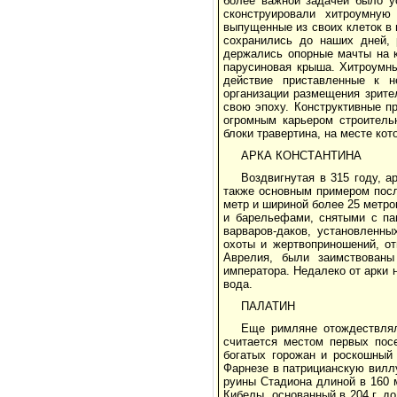
более важной задачей было ус
сконструировали хитроумную
выпущенные из своих клеток в
сохранились до наших дней, 
держались опорные мачты на к
парусиновая крыша. Хитроумны
действие приставленные к н
организации размещения зрите
свою эпоху. Конструктивные п
огромным карьером строитель
блоки травертина, на месте ко
АРКА КОНСТАНТИНА
Воздвигнутая в 315 году, 
также основным примером посл
метр и шириной более 25 метр
и барельефами, снятыми с па
варваров-даков, установленн
охоты и жертвоприношений, отн
Аврелия, были заимствован
императора. Недалеко от арки н
вода.
ПАЛАТИН
Еще римляне отождествлял
считается местом первых пос
богатых горожан и роскошный
Фарнезе в патрицианскую виллу
руины Стадиона длиной в 160 
Кибелы, основанный в 204 г. до