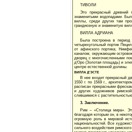
ТИВОЛИ
Это прекрасный древний 
знаменитыми водопадами. Был
виллы, среди других там про
грандиозную и знаменитую вилл
ВИЛЛА АДРИАНА
Была построена в период 
четырехугольный портик Пециле
от афинского портика; Нимфе
каналом, окружающим островок
дворец с многочисленными пом
д'Оро (Золотая площадь) и элег
центре естественной долины.
ВИЛЛА Д'ЭСТЕ
В нее входит прекрасный дв
1550 г. по 1569 г., архитекто
расписан прекрасными фрескам
и других художников римской
слившимися с растительностью
3.
Заключение.
Рим – «Столица мира». Эт
благодаря которым он, в некот
огромную роль в мировой исто
национальностей. Все художес
сильного воздействия римского