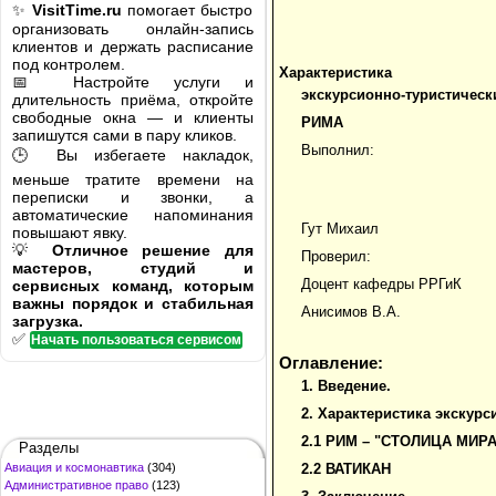
✨
VisitTime.ru
помогает быстро
организовать онлайн-запись
клиентов и держать расписание
под контролем.
Характеристика
📅 Настройте услуги и
экскурсионно-туристическ
длительность приёма, откройте
свободные окна — и клиенты
РИМА
запишутся сами в пару кликов.
Выполнил:
🕒 Вы избегаете накладок,
меньше тратите времени на
переписки и звонки, а
автоматические напоминания
Гут Михаил
повышают явку.
💡
Отличное решение для
Проверил:
мастеров, студий и
Доцент кафедры РРГиК
сервисных команд, которым
важны порядок и стабильная
Анисимов В.А.
загрузка.
✅
Начать пользоваться сервисом
Оглавление:
1.
Введение.
2. Характеристика экскурс
2.1 РИМ – "СТОЛИЦА МИРА
Разделы
Авиация и космонавтика
(304)
2.2 ВАТИКАН
Административное право
(123)