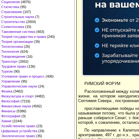
Социология
(4876)
Статистика
(95)
Страхование
(107)
Строительные науки
(7)
Строительство
(2004)
Схемотехника
(15)
Таможенная система
(663)
Теория государства и права
(240)
Теория организации
(39)
Теплотехника
(25)
Технология
(624)
Товароведение
(16)
Транспорт
(2652)
Трудовое право
(136)
Туризм
(90)
Уголовное право и процесс
(406)
Управление
(95)
РИМСКИЙ ФОРУМ
Управленческие науки
(24)
Расположенный между холма
Физика
(3462)
жизни, на котором находилис
Физкультура и спорт
(4482)
Септимия Севера , построенная
Философия
(7216)
Финансовые науки
(4592)
прославляющими победы над
Финансы
(5386)
называемая потому, что была у
Фотография
(3)
раньше собирался Сенат; с бок
Химия
(2244)
которой, к сожалению, осталис
Хозяйственное право
(23)
По направлению к Капитол
Цифровые устройства
(29)
архитравами, 497 г. до н.э., 
Экологическое право
(35)