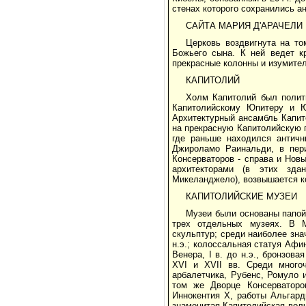
стенах которого сохранились а
САЙТА МАРИЯ Д'АРАЧЕЛИ
Церковь воздвигнута на т
Божьего сына. К ней ведет кр
прекрасные колонны и изумите
КАПИТОЛИЙ
Холм Капитолий был полит
Капитолийскому Юпитеру и Юн
Архитектурный ансамбль Капит
на прекрасную Капитолийскую 
где раньше находился античн
Джироламо Раинальди, в пери
Консерваторов - справа и Нов
архитекторами (в этих зда
Микеланджело), возвышается кон
КАПИТОЛИЙСКИЕ МУЗЕИ
Музеи были основаны папой
трех отдельных музеях. В М
скульптур; среди наиболее зна
н.э.; колоссальная статуя Афин
Венера, I в. до н.э., бронзов
XVI и XVII вв. Среди многоч
арбалетчика, Рубенс, Ромуло и
том же Дворце Консерваторов
Иннокентия X, работы Альгарди
знаменитая Капитолийская волч