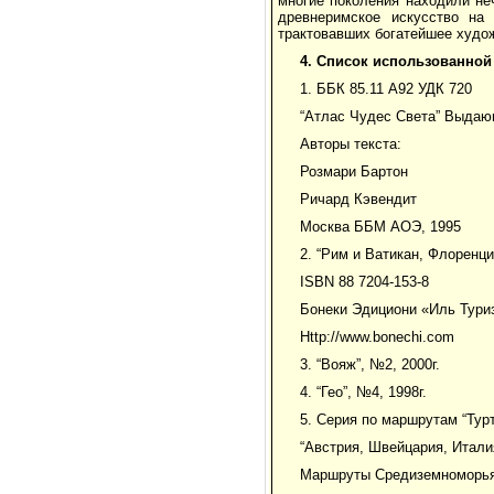
многие поколения находили не
древнеримское искусство на 
трактовавших богатейшее худо
4.
Список использованной
1. ББК 85.11 А92 УДК 720
“Атлас Чудес Света” Выдаю
Авторы текста:
Розмари Бартон
Ричард Кэвендит
Москва ББМ АОЭ, 1995
2. “Рим и Ватикан, Флоренци
ISBN 88 7204-153-8
Бонеки Эдициони «Иль Тури
Http://www.bonechi.com
3. “Вояж”, №2, 2000г.
4. “Гео”, №4, 1998г.
5. Серия по маршрутам “Тур
“Австрия, Швейцария, Итали
Маршруты Средиземноморья 