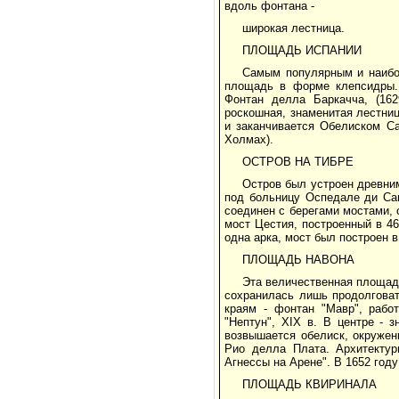
вдоль фонтана -
широкая лестница.
ПЛОЩАДЬ ИСПАНИИ
Самым популярным и наибо
площадь в форме клепсидры.
Фонтан делла Баркачча, (162
роскошная, знаменитая лестниц
и заканчивается Обелиском С
Холмах).
ОСТРОВ НА ТИБРЕ
Остров был устроен древни
под больницу Оспедале ди Сан
соединен с берегами мостами, 
мост Цестия, построенный в 46 
одна арка, мост был построен в
ПЛОЩАДЬ НАВОНА
Эта величественная площадь
сохранилась лишь продолгова
краям - фонтан "Мавр", рабо
"Нептун", XIX в. В центре - з
возвышается обелиск, окружен
Рио делла Плата. Архитектур
Агнессы на Арене". В 1652 год
ПЛОЩАДЬ КВИРИНАЛА