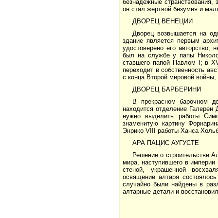
безнадежные странствования, 
он стал жертвой безумия и мал
ДВОРЕЦ ВЕНЕЦИИ
Дворец возвышается на од
здание является первым архит
удостоверено его авторство; 
был на службе у папы Николо
ставшего папой Павлом I; в X
переходит в собственность авс
с конца Второй мировой войны
ДВОРЕЦ БАРБЕРИНИ
В прекрасном барочном дв
находится отделение Галереи Д
нужно выделить работы Симо
знаменитую картину Форнарина
Энрико VIII работы Ханса Хол
АРА ПАЦИС АУГУСТЕ
Решение о строительстве Алт
мира, наступившего в империи
стеной, украшенной восхва
освящение алтаря состоялось 
случайно были найдены в разл
алтарные детали и восстановил