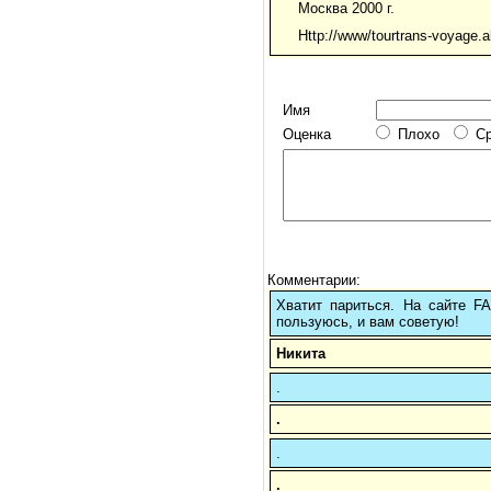
Москва 2000 г.
Http://www/tourtrans-voyage.a
Имя
Оценка
Плохо
С
Комментарии:
Хватит париться. На сайте 
пользуюсь, и вам советую!
Никита
.
.
.
.