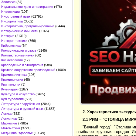
Зоология
(34)
Издательское дело и полиграфия
(476)
Инвестиции
(106)
Иностранный язык
(62791)
Информатика
(3562)
Информатика, программирование
(6444)
Исторические личности
(2165)
История
(21319)
История техники
(766)
Кибернетика
(64)
Коммуникации и связь
(3145)
Компьютерные науки
(60)
Косметология
(17)
Краеведение и этнография
(588)
Краткое содержание произведений
(1000)
Криминалистика
(106)
Криминология
(48)
Криптология
(3)
Кулинария
(1167)
Культура и искусство
(8485)
Культурология
(537)
Литература : зарубежная
(2044)
Литература и русский язык
(11657)
2. Характеристика экскурс
Логика
(532)
Логистика
(21)
2.1 РИМ – "СТОЛИЦА МИРА
Маркетинг
(7985)
"Вечный город", "Столица м
Математика
(3721)
наиболее крупных городов Ит
Медицина, здоровье
(10549)