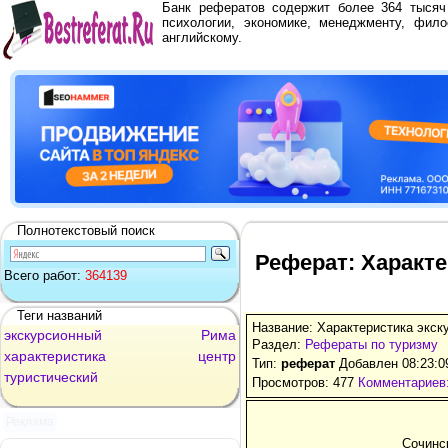
Банк рефератов содержит более 364 тыся
психологии, экономике, менеджменту, фило
английскому.
Полнотекстовый поиск
Реферат: Характе
Всего работ:
364139
Теги названий
Название: Характеристика экс
экскурсионный
Рима
Раздел:
Рефераты по туризму
характеристика
центр
Тип:
реферат
Добавлен 08:23:0
туристический
Просмотров: 477
Комментариев:
Реклама
Сочинс