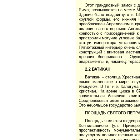
Этот грандиозный замок с 
Рима; возвышается на месте М
Здание было воздвигнуто в 13
круглой формы, его нижняя 
преобразован Аврелианом в кре
явления на его вершине Ангел
крепостью с присоединенной 
пристроили могучие угловые бас
статуи императора установил
Пятиэтажный интерьер очень с
конструкций : винтовая лестн
древних боеприпасов ; Ору
апартаменты, и, наконец, терас
2.2 ВАТИКАН
Ватикан – столица Хрестиан
самое маленькое в мире госу
Яникулом. В I в. н.э. Калигул
христиан. На арене цирка в 6
значительная базилика христ
Средневековья имел огромное 
Это небольшое государство был
ПЛОЩАДЬ СВЯТОГО ПЕТР
Площадь является шедевром
Кончильяционе (ул. Пример
проспективность монументал
полукругом величественных кол
ряда, над которым установлен