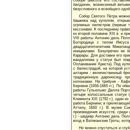
соборе (высота его составля
балдахин, вознесенный витыми
безусловного и всеобщего одоб
Собор Святого Петра можно
башенка над куполом, откры
огромных пилястров (первые 
кессонами. К последнему право
ко второй половине XIII в. и 
VIII работы Антонио дель Полл
Богородица с телом Иисуса 
двадцатипятилетним Микеланд
инициалами. Безупречен ее б
Каррары. Для доставки его при
вандализма у статуи был пов
Оплакивание Христа), Под куп
с балюстрадой, на которой ус
алтарем - величественный бро
традиционную дароносицу пр
колоннами. На трибуне - Кафе
Бернини (1656-1665 гг.). По об
работы Гульельмо Делла Порта; 
четыре колоссальные статуи (
Климента XIII (1792 г.), один и
работа Бернини; в прилегающей
Аттилу, 1650 г.). В музее С
произведения искусств, среди 
г.) - шедевр Антонио дель Пол
вход в Ватиканские Гроты, кото
Но можно спуститься и глуб