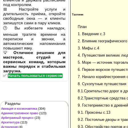
клиентов и держать расписание
под контролем.
📅 Настройте услуги и
длительность приёма, откройте
Таллинн
свободные окна — и клиенты
запишутся сами в пару кликов.
План
🕒 Вы избегаете накладок,
1. Введение с.3
меньше тратите времени на
переписки и звонки, а
2. Влияние географического
автоматические напоминания
повышают явку.
3. Мифы с.4
💡
Отличное решение для
4. Путешествия великих люд
мастеров, студий и
сервисных команд, которым
5. Море --- источник торговл
важны порядок и стабильная
6. Первое морское путешест
загрузка.
✅
Начать пользоваться сервисом
7. Начало кораблестроения с
8. Сухопутные путешествия
8.1.Сроительство дорог в др
8.2.Транспортные средства 
Разделы
9. Гостеприимство в древне
Авиация и космонавтика
(304)
9.1. Проксены с.13
Административное право
(123)
Арбитражный процесс
(23)
9.2. Постоялые дворы и трак
Архитектура
(113)
9.3. Обустройство портов и 
Астрология
(4)