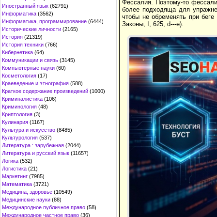
Фессалия. Поэтому-то фессали
Иностранный язык
(62791)
более подходяща для упражнен
Информатика
(3562)
чтобы не обременять при беге 
Информатика, программирование
(6444)
Законы, I, 625, d---e).
Исторические личности
(2165)
История
(21319)
История техники
(766)
Кибернетика
(64)
Коммуникации и связь
(3145)
Компьютерные науки
(60)
Косметология
(17)
Краеведение и этнография
(588)
Краткое содержание произведений
(1000)
Криминалистика
(106)
Криминология
(48)
Криптология
(3)
Кулинария
(1167)
Культура и искусство
(8485)
Культурология
(537)
Литература : зарубежная
(2044)
Литература и русский язык
(11657)
Логика
(532)
Логистика
(21)
Маркетинг
(7985)
Математика
(3721)
Медицина, здоровье
(10549)
Медицинские науки
(88)
Международное публичное право
(58)
Международное частное право
(36)