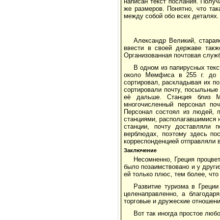
написан текст послания. Получ
же размеров. Понятно, что та
между собой обо всех деталях.
Александр Великий, старая
ввести в своей державе такж
Организованная почтовая служ
В одном из папирусных текс
около Мемфиса в 255 г. до 
сортировал, раскладывая их по
сортировали почту, посыльные
её дальше. Станция близ М
многочисленный персонал по
Персонал состоял из людей, п
станциями, располагавшимися н
станции, почту доставляли 
верблюдах, поэтому здесь по
корреспонденцией отправляли в
Заключение
Несомненно, Греция процвет
было позаимствовано и у други
ей только плюс, тем более, что
Развитие туризма в Греции
целенаправленно, а благодар
торговые и дружеские отношени
Вот так иногда простое люб