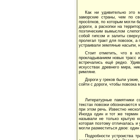
Как ни удивительно это м
заморские страны, чем по с
просёлков, по которым могли 
дороги, а раскопки на террит
поэтическим вымыслом слепог
собой гипсом и залиты сверх
пролегал тракт для повозок, а 
устраивали земляные насыпи, н
Стоит отметить, что в кл
прокладыванием новых трасс и
встречались ещё редко. Удиви
искусствах древнего мира, ни
римляне.
Дороги у греков были узкие
сойти с дороги, чтобы повозка 
Литературные памятники с
текстах повозки обозначаются 
при этом речь. Известно нескол
Иногда один и тот же термин 
называли не только крытую к
которая поэтому отличалась и 
могли разместиться двое: один 
Подробности устроиства тр