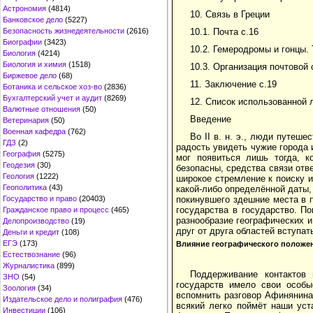
Астрономия
(4814)
10. Связь в Греции
Банковское дело
(5227)
Безопасность жизнедеятельности
(2616)
10.1. Почта с.16
Биографии
(3423)
10.2. Гемеродромы и гонцы.
Биология
(4214)
Биология и химия
(1518)
10.3. Организация почтовой 
Биржевое дело
(68)
11. Заключение с.19
Ботаника и сельское хоз-во
(2836)
Бухгалтерский учет и аудит
(8269)
12. Список использованной 
Валютные отношения
(50)
Введение
Ветеринария
(50)
Военная кафедра
(762)
Во II в. н. э., люди путеш
ГДЗ
(2)
радость увидеть чужие города 
География
(5275)
мог появиться лишь тогда, к
Геодезия
(30)
безопасны, средства связи от
Геология
(1222)
широкое стремление к поиску и 
Геополитика
(43)
какой-либо определённой даты,
Государство и право
(20403)
покинувшего здешние места в 
государства в государство. П
Гражданское право и процесс
(465)
разнообразие географических 
Делопроизводство
(19)
друг от друга областей вступа
Деньги и кредит
(108)
ЕГЭ
(173)
Влияние географического положе
Естествознание
(96)
Журналистика
(899)
Поддерживание контактов
ЗНО
(54)
государств имело свои особы
Зоология
(34)
вспомнить разговор Афинянина 
Издательское дело и полиграфия
(476)
всякий легко поймёт наши уст
Инвестиции
(106)