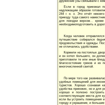
дружеские узы связывали с кем
Если в город приезжал п
надлежащим образом готовилис
244 г. н. э. Это отчёт некое
приезду туда самого наместник
для поездки верхом… кроме 
необходимоподготовить в доро
Когда человек отправлялся
путешествие собирался бедн
продовольствия и одежды. Пос
не отличались удобствами.
Кормили на постоялых двора
и он хотел большего, он долж
приготовили те или иные блюд
благосостояние греков и их 
многочисленной свитой.
По мере того как развивала
удобных помещений для инозем
туристов. Хорошо сознавая к
удобства приезжих, но и для р
хорошо и полезно построить
соответствующие места для ку
если бы устроить помещения и 
городу и украшение, и больши