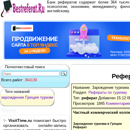
Банк рефератов содержит более 364 тыся
психологии, экономике, менеджменту, фило
английскому.
Полнотекстовый поиск
Рефер
Всего работ:
364139
Название: Зарождение туризма 
Теги названий
Раздел:
Рефераты по туризму
зарождение
Греция
туризм
Тип:
реферат
Добавлен 15:12:0
Просмотров: 1845
Комментариев
Реклама
Частный коммерческий колл
✨
VisitTime.ru
помогает быстро
Зарождение туризма в Греции
организовать онлайн-запись
Реферат