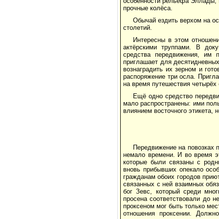
особенности рельефа Эллады, м
прочные колёса.
Обычай ездить верхом на ос
столетий.
Интересны в этом отношени
актёрскими труппами. В доку
средства передвижения, им п
приглашает для десятидневных
вознаградить их зерном и гот
распоряжение три осла. Пригла
на время путешествия четырёх 
Ещё одно средство передвиж
мало распространены: ими пол
влиянием восточного этикета, 
Передвижение на повозках 
немало времени. И во время э
которые были связаны с родн
вновь прибывших опекало особ
гражданам обоих городов прию
связанных с ней взаимных обя
бог Зевс, который среди мно
просена соответствовали до н
проксеном мог быть только мес
отношения проксении. Должно