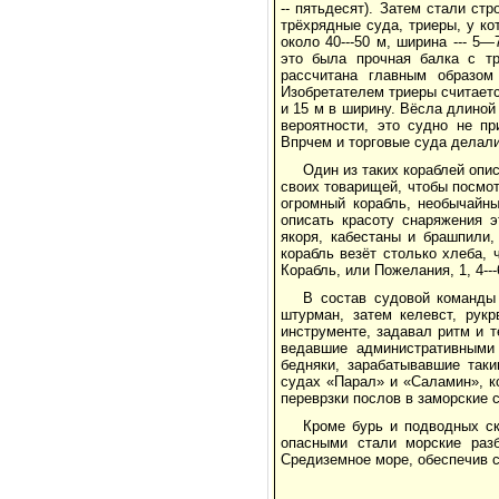
-- пятьдесят). Затем стали стр
трёхрядные суда, триеры, у к
около 40---50 м, ширина --- 
это была прочная балка с тр
рассчитана главным образом
Изобретателем триеры считает
и 15 м в ширину. Вёсла длиной
вероятности, это судно не п
Впрчем и торговые суда делал
Один из таких кораблей опи
своих товарищей, чтобы посмот
огромный корабль, необычайн
описать красоту снаряжения э
якоря, кабестаны и брашпили,
корабль везёт столько хлеба, 
Корабль, или Пожелания, 1, 4---
В состав судовой команды 
штурман, затем келевст, рук
инструменте, задавал ритм и 
ведавшие административными
бедняки, зарабатывавшие так
судах «Парал» и «Саламин», к
переврзки послов в заморские 
Кроме бурь и подводных с
опасными стали морские раз
Средиземное море, обеспечив 