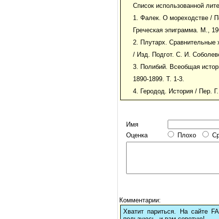
Список использованной лит
1. Фалек. О мореходстве / П
Греческая эпиграмма. М., 196
2. Плутарх. Сравнительные
/ Изд. Подгот. С. И. Соболевс
3. Полибий. Всеобщая истори
1890-1899. Т. 1-3.
4. Геродод. История / Пер. Г.
Имя
Оценка
Плохо
С
Комментарии:
Хватит париться. На сайте 
пользуюсь, и вам советую!