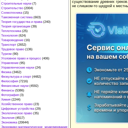
существование древних греков.
Строительные науки
(7)
не слишком-то щедрой к местн
Строительство
(2004)
Схемотехника
(15)
Таможенная система
(663)
Теория государства и права
(240)
Теория организации
(39)
Теплотехника
(25)
Технология
(624)
Товароведение
(16)
Транспорт
(2652)
Трудовое право
(136)
Туризм
(90)
Уголовное право и процесс
(406)
Управление
(95)
Управленческие науки
(24)
Физика
(3462)
Физкультура и спорт
(4482)
Философия
(7216)
Финансовые науки
(4592)
Финансы
(5386)
Фотография
(3)
Химия
(2244)
Хозяйственное право
(23)
Цифровые устройства
(29)
Экологическое право
(35)
Экология
(4517)
Экономика
(20644)
Экономико-математическое моделирование