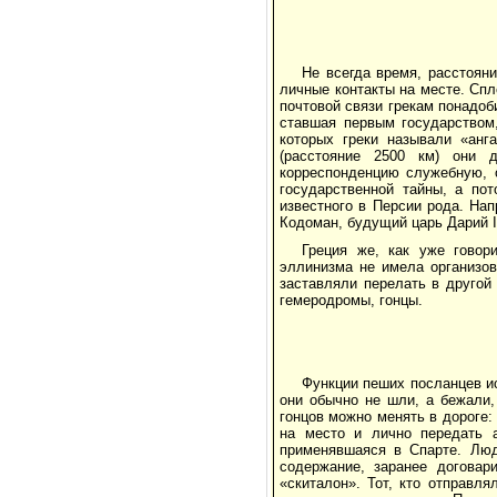
Не всегда время, расстоян
личные контакты на месте. Сп
почтовой связи грекам понадоб
ставшая первым государством
которых греки называли «анг
(расстояние 2500 км) они 
корреспонденцию служебную, 
государственной тайны, а по
известного в Персии рода. Нап
Кодоман, будущий царь Дарий II
Греция же, как уже говор
эллинизма не имела организов
заставляли перелать в другой
гемеродромы, гонцы.
Функции пеших посланцев и
они обычно не шли, а бежали,
гонцов можно менять в дороге:
на место и лично передать а
применявшаяся в Спарте. Люд
содержание, заранее договар
«скиталон». Тот, кто отправл