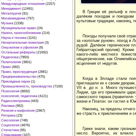
Международные отношения
(2257)
Менеджмент
(12491)
В Греции её рельеф и поч
Металлургия
(91)
далёким походам и поездкам 
Москвоведение
(797)
культовые традиции, наконец, 
Музыка
(1338)
Муниципальное право
(24)
Налоги, налогообложение
(214)
Походы получали своё отраж
Наука и техника
(1141)
за «золотым руном», поход в Л
Начертательная геометрия
(3)
рудой. Далёкое героическое пл
Оккультизм и уфология
(8)
Гибралтарский пролив). Кроме
Остальные рефераты
(21692)
какого-либо местного божест
Педагогика
(7850)
общегреческие, как Олимпийск
Политология
(3801)
исцеления от недугов.
Право
(682)
Право, юриспруденция
(2881)
Предпринимательство
(475)
Когда в Элладе стали поя
Прикладные науки
(1)
приглашали их к своим дворам, 
Промышленность, производство
(7100)
VII в. до н. э. Много путеше
Психология
(8692)
Лидии, где его принимали цари
психология, педагогика
(4121)
самосского тирана (правителя-
жизни и Платон: он гостил в Юж
Радиоэлектроника
(443)
Реклама
(952)
Наконец, за пределы отчего
Религия и мифология
(2967)
же страсть к приключениям и 
Риторика
(23)
Сексология
(748)
Социология
(4876)
Греки знали, каким грозны
Статистика
(95)
несло. Вероятно, их влекло
Страхование
(107)