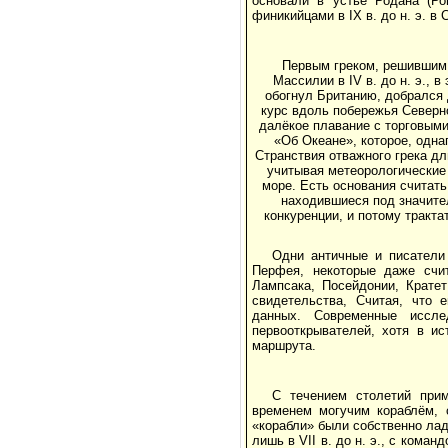
основали в устье Родана (Ро
финикийцами в IX в. до н. э. в
Первым греком, решившим 
Массилии в IV в. до н. э., 
обогнул Британию, добрался 
курс вдоль побережья Северно
далёкое плавание с торговыми
«Об Океане», которое, одна
Странствия отважного грека дл
учитывая метеорологические 
море. Есть основания считать
находившиеся под значите
конкуренции, и потому тракта
Одни античные и писатели 
Перфея, некоторые даже счи
Лампсака, Посейдонии, Крате
свидетельства, Считая, что 
данных. Современные иссле
первооткрывателей, хотя в ис
маршрута.
С течением столетий при
временем могучим кораблём, 
«корабли» были собственно лад
лишь в VII в. до н. э., с коман