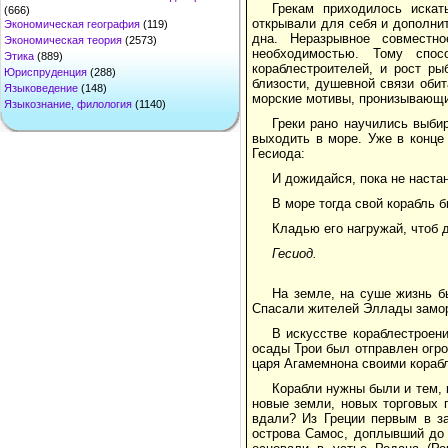
Грекам приходилось искат
(666)
открывали для себя и дополнит
Экономическая география
(119)
дна. Неразрывное совместн
Экономическая теория
(2573)
необходимостью. Тому спос
Этика
(889)
кораблестроителей, и рост р
Юриспруденция
(288)
близости, душевной связи оби
Языковедение
(148)
морские мотивы, пронизывающи
Языкознание, филология
(1140)
Греки рано научились выби
выходить в море. Уже в конце 
Гесиода:
И дожидайся, пока не наста
В море тогда свой корабль 
Кладью его нагружай, чтоб
Гесиод.
На земле, на суше жизнь б
Спасали жителей Эллады замор
В искусстве кораблестроен
осады Трои был отправлен огро
царя Агамемнона своими корабл
Корабли нужны были и тем, 
новые земли, новых торговых 
вдали? Из Греции первым в за
острова Самос, доплывший до ф