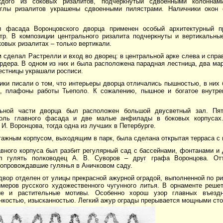
дого из соковых ризалитов, подчеркнутый сдвоенными колоннам
глы ризалитов украшены сдвоенными пилястрами. Наличники окон 
 фасада Воронцовского дворца применен особый архитектурный п
тр. В композиции центрального ризалита подчеркнуты и вертикальны
оковых ризалитах – только вертикали.
сделал Растрелли и вход во дворец: в центральной арке слева и спра
рдера. В одном из них и была расположена парадная лестница, два ма
естницы украшали росписи.
ики писали о том, что интерьеры дворца отличались пышностью, в них
а, плафоны работы Тьеполо. К сожалению, пышное и богатое внутре
ьной части дворца был расположен большой двусветный зал. Пят
оль главного фасада и две малые анфилады в боковых корпусах
 И. Воронцова, тогда одна из лучших в Петербурге.
ажным корпусом, выходящим в парк, была сделана открытая терраса с 
вного корпуса был разбит регулярный сад с бассейнами, фонтанами и 
л гулять полководец А. В. Суворов – друг графа Воронцова. О
сопровождавшие гулянья в Аничковом саду.
вор отделен от улицы прекрасной ажурной оградой, выполненной по ри
имеров русского художественного чугунного литья. В орнаменте реше
кие и растительные мотивы. Особенно хорош узор главных въездн
онкостью, изысканностью. Легкий ажур ограды прерывается мощными ст