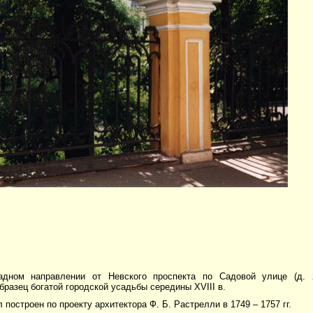
адном направлении от Невского проспекта по Садовой улице (д. 
бразец богатой городской усадьбы середины XVIII в.
 построен по проекту архитектора Ф. Б. Растрелли в 1749 – 1757 гг.