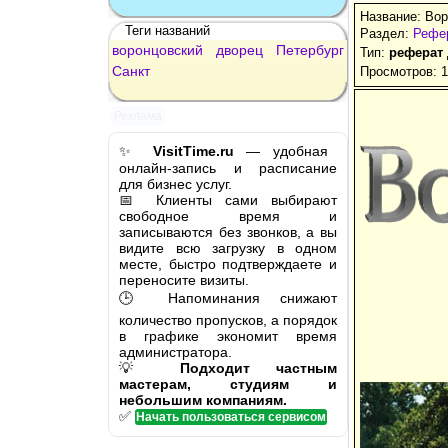
Название: Вор
Теги названий
Раздел:
Рефер
воронцовский
дворец
Петербург
Тип:
реферат
Санкт
Просмотров: 
Реклама
✨
VisitTime.ru
— удобная
онлайн-запись и расписание
для бизнес услуг.
📅 Клиенты сами выбирают
свободное время и
записываются без звонков, а вы
видите всю загрузку в одном
месте, быстро подтверждаете и
переносите визиты.
🕒 Напоминания снижают
количество пропусков, а порядок
в графике экономит время
администратора.
💡
Подходит частным
мастерам, студиям и
небольшим компаниям.
✅
Начать пользоваться сервисом