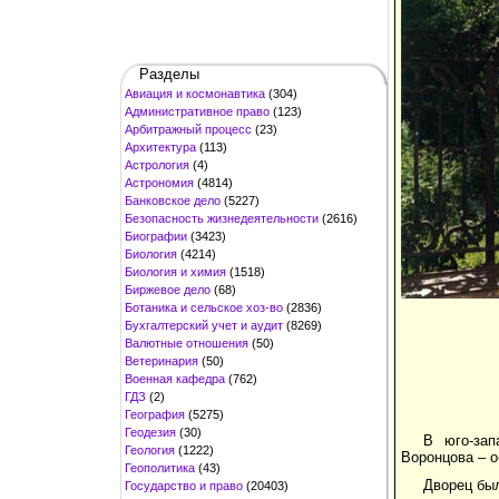
Разделы
Авиация и космонавтика
(304)
Административное право
(123)
Арбитражный процесс
(23)
Архитектура
(113)
Астрология
(4)
Астрономия
(4814)
Банковское дело
(5227)
Безопасность жизнедеятельности
(2616)
Биографии
(3423)
Биология
(4214)
Биология и химия
(1518)
Биржевое дело
(68)
Ботаника и сельское хоз-во
(2836)
Бухгалтерский учет и аудит
(8269)
Валютные отношения
(50)
Ветеринария
(50)
Военная кафедра
(762)
ГДЗ
(2)
География
(5275)
Геодезия
(30)
В юго-зап
Геология
(1222)
Воронцова – о
Геополитика
(43)
Дворец был
Государство и право
(20403)