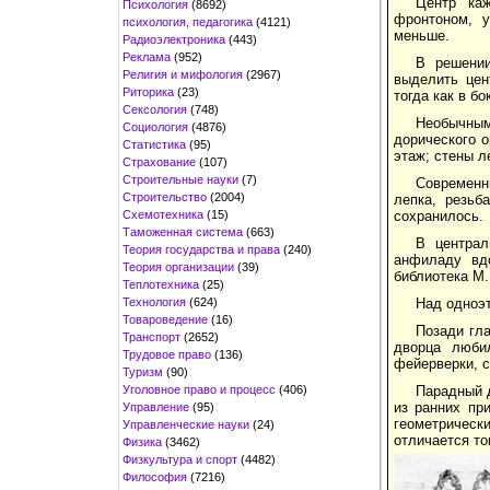
Центр каж
Психология
(8692)
фронтоном, у
психология, педагогика
(4121)
меньше.
Радиоэлектроника
(443)
Реклама
(952)
В решении
Религия и мифология
(2967)
выделить цен
Риторика
(23)
тогда как в б
Сексология
(748)
Необычным 
Социология
(4876)
дорического о
Статистика
(95)
этаж; стены л
Страхование
(107)
Строительные науки
(7)
Современн
Строительство
(2004)
лепка, резьб
Схемотехника
(15)
сохранилось.
Таможенная система
(663)
В централ
Теория государства и права
(240)
анфиладу вд
Теория организации
(39)
библиотека М.
Теплотехника
(25)
Технология
(624)
Над одноэт
Товароведение
(16)
Позади гла
Транспорт
(2652)
дворца люби
Трудовое право
(136)
фейерверки, 
Туризм
(90)
Уголовное право и процесс
(406)
Парадный д
из ранних пр
Управление
(95)
геометричес
Управленческие науки
(24)
отличается т
Физика
(3462)
Физкультура и спорт
(4482)
Философия
(7216)