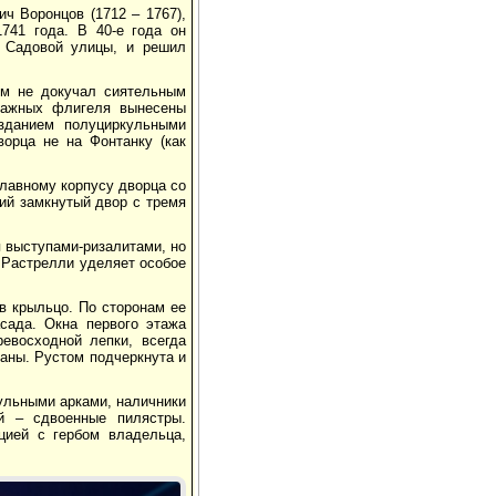
 Воронцов (1712 – 1767),
741 года. В 40-е года он
о Садовой улицы, и решил
ум не докучал сиятельным
тажных флигеля вынесены
зданием полуциркульными
орца не на Фонтанку (как
главному корпусу дворца со
ий замкнутый двор с тремя
 выступами-ризалитами, но
о Растрелли уделяет особое
в крыльцо. По сторонам ее
сада. Окна первого этажа
евосходной лепки, всегда
аны. Рустом подчеркнута и
ульными арками, наличники
й – сдвоенные пилястры.
цией с гербом владельца,