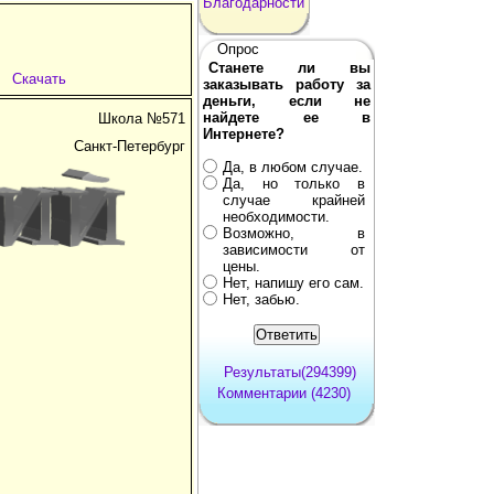
Благодарности
Опрос
Станете ли вы
Скачать
заказывать работу за
деньги, если не
найдете ее в
Школа №571
Интернете?
Санкт-Петербург
Да, в любом случае.
Да, но только в
случае крайней
необходимости.
Возможно, в
зависимости от
цены.
Нет, напишу его сам.
Нет, забью.
Результаты(294399)
Комментарии (4230)