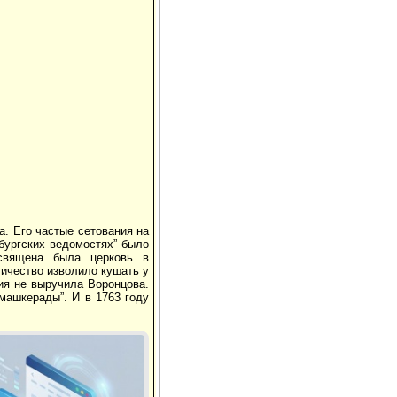
а. Его частые сетования на
рбургских ведомостях” было
освящена была церковь в
ичество изволило кушать у
дия не выручила Воронцова.
машкерады”. И в 1763 году