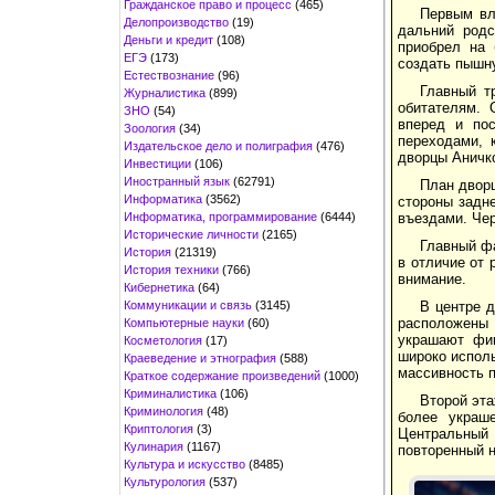
Гражданское право и процесс
(465)
Первым вл
Делопроизводство
(19)
дальний родс
Деньги и кредит
(108)
приобрел на 
ЕГЭ
(173)
создать пышн
Естествознание
(96)
Главный т
Журналистика
(899)
обитателям. 
ЗНО
(54)
вперед и по
Зоология
(34)
переходами, 
Издательское дело и полиграфия
(476)
дворцы Аничко
Инвестиции
(106)
Иностранный язык
(62791)
План дворц
Информатика
(3562)
стороны задн
Информатика, программирование
(6444)
въездами. Чер
Исторические личности
(2165)
Главный фа
История
(21319)
в отличие от 
История техники
(766)
внимание.
Кибернетика
(64)
Коммуникации и связь
(3145)
В центре д
расположены 
Компьютерные науки
(60)
украшают фиг
Косметология
(17)
широко испол
Краеведение и этнография
(588)
массивность п
Краткое содержание произведений
(1000)
Криминалистика
(106)
Второй эт
Криминология
(48)
более украш
Криптология
(3)
Центральный 
Кулинария
(1167)
повторенный 
Культура и искусство
(8485)
Культурология
(537)