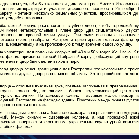
адельцем усадьбы был канцлер и дипломат граф Михаил Илларионович
твенник императрицы и участник дворцового переворота 25 ноября 1
берегу Фонтанки несколько земельных участков, простиравшихся д
ую усадьбу с дворцом.
рёхэтажный корпус расположен в глубине двора, чтобы городской ш
Он имеет четырехугольный в плане двор. Два симметричных двухэ
ставлены по красной линии улицы. Они были связаны с главным 
которые позже разобрали. Растрелли ориентировал главный фасад дв
в, Шереметевых), а на проложенную к тому времени садовую улицу.
а характерен для подобных сооружений 40-х и 50-х годов XVIII века. К 
его фасада примыкает второй П-образный корпус, образующий внутренн
ез малый двор был сделан выход в парк.
сад дворца решен традиционно для Растрелли: это композиция с тремя
ризалитов других дворцов они менее объемны. Зато проработке каждог
ворца – огромная въездная арка, позднее заложенная и превращенная 
группы колонн. Над колоннами – балкон, подчеркивающий центр фа
урные наличники. На замковых камнях – львиные маски, пример пр
ьзуемой Растрелли на фасадах зданий. Простенки между окнами рустов
ервого цокольного этажа.
аж – парадный. Здесь окна большего размера, завершающиеся полуцирк
ений. Между окнами – сдвоенные колонны, а над проездной арко
ризалит завершается фронтоном, украшенным скульптурной компози
на обоих фасадах.