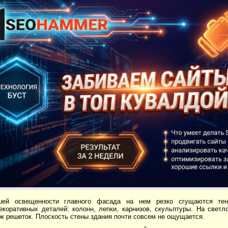
шей освещенности главного фасада на нем резко сгущаются тен
екоративных деталей: колонн, лепки, карнизов, скульптуры. На свет
к решеток. Плоскость стены здания почти совсем не ощущается.