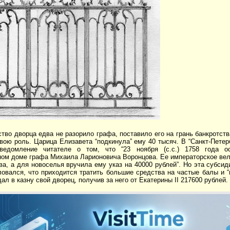
тво дворца едва не разорило графа, поставило его на грань банкротств
вою роль. Царица Елизавета “подкинула” ему 40 тысяч. В “Санкт-Пете
уведомление читателе о том, что “23 ноября (с.с.) 1758 года 
ном доме графа Михаила Ларионовича Воронцова. Ее императорское вел
ва, а для новоселья вручила ему указ на 40000 рублей”. Но эта субси
овался, что приходится тратить большие средства на частые балы и “
ал в казну свой дворец, получив за него от Екатерины II 217600 рублей.