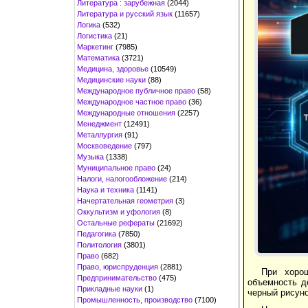
Литература : зарубежная
(2044)
Литература и русский язык
(11657)
Логика
(532)
Логистика
(21)
Маркетинг
(7985)
Математика
(3721)
Медицина, здоровье
(10549)
Медицинские науки
(88)
Международное публичное право
(58)
Международное частное право
(36)
Международные отношения
(2257)
Менеджмент
(12491)
Металлургия
(91)
Москвоведение
(797)
Музыка
(1338)
Муниципальное право
(24)
Налоги, налогообложение
(214)
Наука и техника
(1141)
Начертательная геометрия
(3)
Оккультизм и уфология
(8)
Остальные рефераты
(21692)
Педагогика
(7850)
Политология
(3801)
Право
(682)
Право, юриспруденция
(2881)
При хоро
Предпринимательство
(475)
объемность д
Прикладные науки
(1)
черный рисуно
Промышленность, производство
(7100)