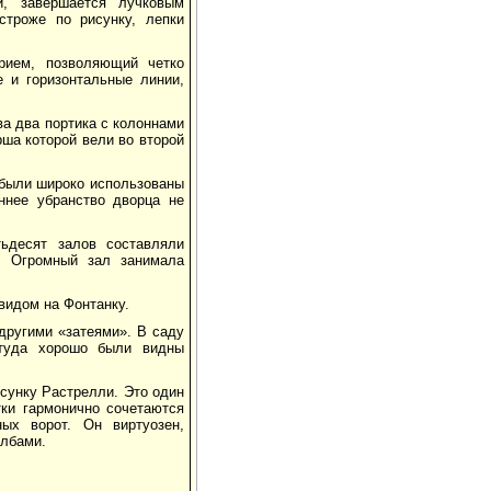
и, завершается лучковым
строже по рисунку, лепки
рием, позволяющий четко
е и горизонтальные линии,
ва два портика с колоннами
рша которой вели во второй
 были широко использованы
ннее убранство дворца не
ьдесят залов составляли
. Огромный зал занимала
видом на Фонтанку.
другими «затеями». В саду
ттуда хорошо были видны
сунку Растрелли. Это один
тки гармонично сочетаются
ых ворот. Он виртуозен,
олбами.