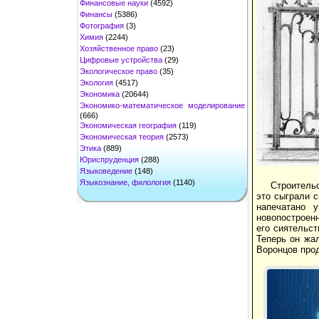
Финансовые науки
(4592)
Финансы
(5386)
Фотография
(3)
Химия
(2244)
Хозяйственное право
(23)
Цифровые устройства
(29)
Экологическое право
(35)
Экология
(4517)
Экономика
(20644)
Экономико-математическое моделирование
(666)
Экономическая география
(119)
Экономическая теория
(2573)
Этика
(889)
Юриспруденция
(288)
Языковедение
(148)
Языкознание, филология
(1140)
Строительс
это сыграли с
напечатано 
новопостроен
его сиятельст
Теперь он жал
Воронцов прод