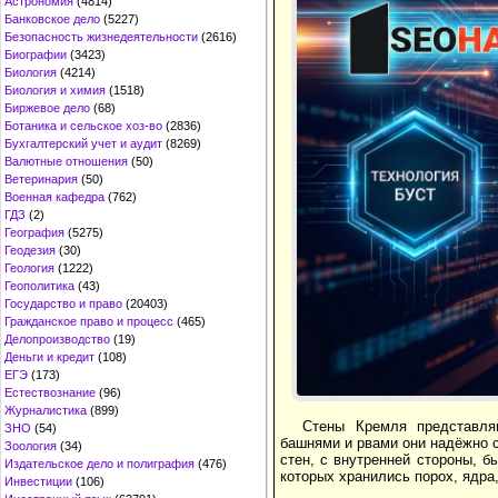
Астрономия
(4814)
Банковское дело
(5227)
Безопасность жизнедеятельности
(2616)
Биографии
(3423)
Биология
(4214)
Биология и химия
(1518)
Биржевое дело
(68)
Ботаника и сельское хоз-во
(2836)
Бухгалтерский учет и аудит
(8269)
Валютные отношения
(50)
Ветеринария
(50)
Военная кафедра
(762)
ГДЗ
(2)
География
(5275)
Геодезия
(30)
Геология
(1222)
Геополитика
(43)
Государство и право
(20403)
Гражданское право и процесс
(465)
Делопроизводство
(19)
Деньги и кредит
(108)
ЕГЭ
(173)
Естествознание
(96)
Журналистика
(899)
Стены Кремля представля
ЗНО
(54)
башнями и рвами они надёжно 
Зоология
(34)
стен, с внутренней стороны, 
Издательское дело и полиграфия
(476)
которых хранились порох, ядра,
Инвестиции
(106)