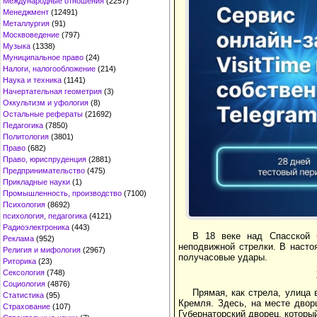
Международные отношения
(2257)
Менеджмент
(12491)
Металлургия
(91)
Москвоведение
(797)
Музыка
(1338)
Муниципальное право
(24)
Налоги, налогообложение
(214)
Наука и техника
(1141)
Начертательная геометрия
(3)
Оккультизм и уфология
(8)
Остальные рефераты
(21692)
Педагогика
(7850)
Политология
(3801)
Право
(682)
Право, юриспруденция
(2881)
Предпринимательство
(475)
Прикладные науки
(1)
Промышленность, производство
(7100)
Психология
(8692)
психология, педагогика
(4121)
Радиоэлектроника
(443)
В 18 веке над Спасской 
Реклама
(952)
неподвижной стрелки. В насто
Религия и мифология
(2967)
получасовые удары.
Риторика
(23)
Сексология
(748)
Социология
(4876)
Прямая, как стрела, улица 
Статистика
(95)
Кремля. Здесь, на месте двор
Страхование
(107)
Губернаторский дворец, которы