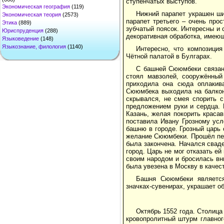
ступенчатых выступов.
Экономическая география
(119)
Нижний парапет украшен ши
Экономическая теория
(2573)
парапет третьего – очень про
Этика
(889)
зубчатый поясок. Интересны и 
Юриспруденция
(288)
декоративная обработка, имеющ
Языковедение
(148)
Языкознание, филология
(1140)
Интересно, что композиция
Чётной палатой в Булгарах.
С башней Сююмбеки связано
стоял мавзолей, сооружённый
приходила она сюда оплакива
Сююмбека выходила на балкон,
скрывался, не смея спорить с
предложением руки и сердца. 
Казань, желая покорить краса
поставила Ивану Грозному усл
башню в городе. Грозный царь
желание Сююмбеки. Прошёл пер
была закончена. Начался свад
город. Царь не мог отказать е
своим народом и бросилась вн
была увезена в Москву в качес
Башня Сююмбеки является
значках-сувенирах, украшает о
Октябрь 1552 года. Столица
кровопролитный штурм главног