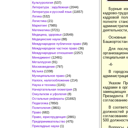
Культурология
(537)
Литература : зарубежная
(2044)
Бурные из
Литература и русский язык
(11657)
кадрово-труд
Логика
(532)
кадровой пол
Логистика
(21)
полноте стан
Маркетинг
(7985)
администрат
деятельности,
Математика
(3721)
Медицина, здоровье
(10549)
Основные 
Медицинские науки
(88)
Башкортостан 
Международное публичное право
(58)
Международное частное право
(36)
Для после
организацион
Международные отношения
(2257)
специальная 
Менеджмент
(12491)
Металлургия
(91)
-4-
Москвоведение
(797)
Музыка
(1338)
В городск
администраций
Муниципальное право
(24)
Налоги, налогообложение
(214)
Указом Пр
Наука и техника
(1141)
кадрами в ор
Начертательная геометрия
(3)
замещающих н
Оккультизм и уфология
(8)
Президента 
Остальные рефераты
(21692)
согласованию 
Педагогика
(7850)
В соответ
Политология
(3801)
должностей р
Право
(682)
согласованию 
Право, юриспруденция
(2881)
500 должност
Предпринимательство
(475)
Прикладные науки
(1)
Вопросы к