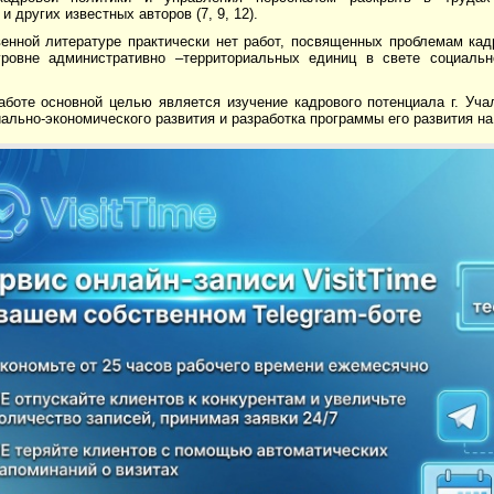
и других известных авторов (7, 9, 12).
венной литературе практически нет работ, посвященных проблемам кад
ровне административно –территориальных единиц в свете социально
аботе основной целью является изучение кадрового потенциала г. Уча
иально-экономического развития и разработка программы его развития н