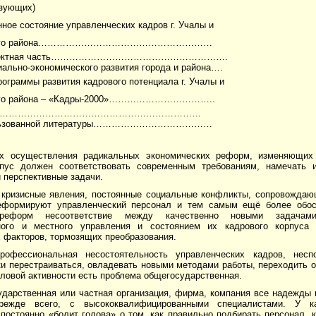
азующих)
ное состояние управленческих кадров г. Учалы и
ского района…………………………………………………
Проектная часть………………………………………………….
иально-экономического развития города и района….
рограммы развития кадрового потенциала г. Учалы и
ого района – «Кадры-2000»……………………………..
ние……………………………………………………………
ользованной литературы…………………………………
х осуществления радикальных экономических реформ, изменяющих 
пус должен соответствовать современным требованиям, намечать 
и перспективные задачи.
 кризисные явления, постоянные социальные конфликты, сопровождаю
еформируют управленческий персонал и тем самым ещё более обос
 реформ несоответствие между качественно новыми задачам
нного и местного управления и состоянием их кадрового корпуса
 факторов, тормозящих преобразования.
рофессиональная несостоятельность управленческих кадров, несп
и перестраиваться, овладевать новыми методами работы, переходить о
ловой активности есть проблема общегосударственная.
ударственная или частная организация, фирма, компания все надежды 
прежде всего, с высококвалифицированными специалистами. У ка
постоянно «болит голова» о том, как правильно подбирать персонал, 