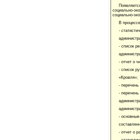
Появляетс
социально-эк
социально-эко
В процесс
- статисти
администра
- список р
администр
- отчет о 
- список 
«Кровля»;
- перечень
- перечен
администра
администр
- основные
составлен
- отчет о 
- статисти