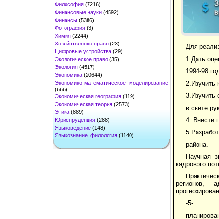
Философия
(7216)
Финансовые науки
(4592)
Финансы
(5386)
Фотография
(3)
Химия
(2244)
Хозяйственное право
(23)
Для реализ
Цифровые устройства
(29)
1.Дать оце
Экологическое право
(35)
Экология
(4517)
1994-98 го
Экономика
(20644)
Экономико-математическое моделирование
2.Изучить 
(666)
3.Изучить 
Экономическая география
(119)
Экономическая теория
(2573)
в свете ру
Этика
(889)
4. Внести 
Юриспруденция
(288)
Языковедение
(148)
5.Разработ
Языкознание, филология
(1140)
района.
Научная з
кадрового пот
Практичес
регионов, а
прогнозирован
-5-
планирован