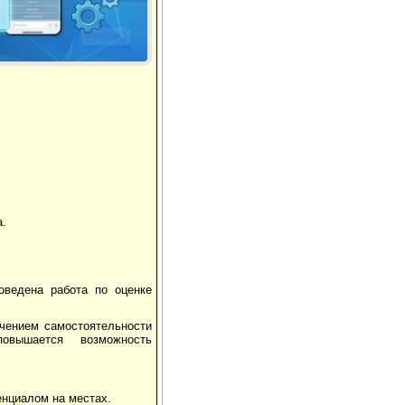
Реклама
а.
оведена работа по оценке
ичением самостоятельности
повышается возможность
енциалом на местах.