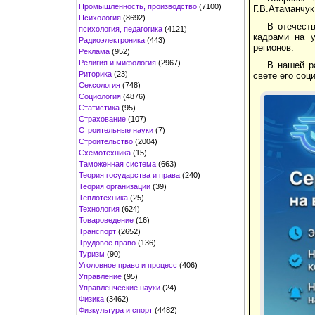
Промышленность, производство
(7100)
Г.В.Атаманчук 
Психология
(8692)
В отечест
психология, педагогика
(4121)
кадрами на у
Радиоэлектроника
(443)
регионов.
Реклама
(952)
Религия и мифология
(2967)
В нашей р
Риторика
(23)
свете его соц
Сексология
(748)
Социология
(4876)
Статистика
(95)
Страхование
(107)
Строительные науки
(7)
Строительство
(2004)
Схемотехника
(15)
Таможенная система
(663)
Теория государства и права
(240)
Теория организации
(39)
Теплотехника
(25)
Технология
(624)
Товароведение
(16)
Транспорт
(2652)
Трудовое право
(136)
Туризм
(90)
Уголовное право и процесс
(406)
Управление
(95)
Управленческие науки
(24)
Физика
(3462)
Физкультура и спорт
(4482)