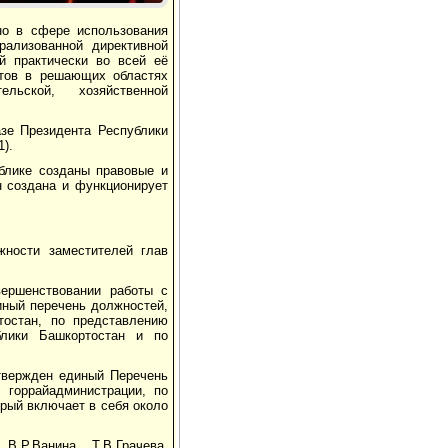
но в сфере использования
рализованной директивной
й практически во всей её
атов в решающих областях
тельской, хозяйственной
зе Президента Республики
).
блике созданы правовые и
н создана и функционирует
жности заместителей глав
вершенствовании работы с
иный перечень должностей,
тостан, по представлению
блики Башкортостан и по
твержден единый Перечень
 горрайадминистрации, по
орый включает в себя около
.Р.Ванина, Т.В.Грачева,