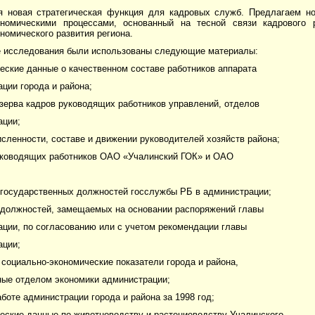
я новая стратегическая функция для кадровых служб. Предлагаем н
ономическими процессами, основанный на тесной связи кадрового 
номического развития региона.
е исследования были использованы следующие материалы:
ческие данные о качественном составе работников аппарата
ции города и района;
езерва кадров руководящих работников управлений, отделов
ации;
численности, составе и движении руководителей хозяйств района;
руководящих работников ОАО «Учалинский ГОК» и ОАО
 государственных должностей госслужбы РБ в администрации;
ь должностей, замещаемых на основании распоряжений главы
ции, по согласованию или с учетом рекомендации главы
ации;
 социально-экономические показатели города и района,
ные отделом экономики администрации;
работе администрации города и района за 1998 год;
ческие данные по животноводству и растениеводству Учалинского