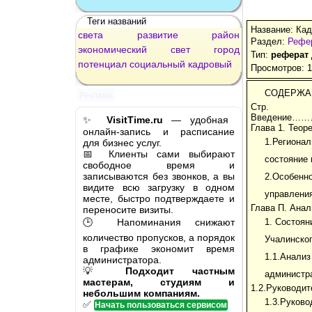
Теги названий
Название: Кад
света
развитие
район
Раздел:
Рефер
экономический
свет
город
Тип:
реферат
потенциал
социальный
кадровый
Просмотров: 
СОДЕРЖА
Реклама
Стр.
Введени
✨
VisitTime.ru
— удобная
Глава 1. Т
онлайн-запись и расписание
1.Регионал
для бизнес услуг.
📅 Клиенты сами выбирают
состоян
свободное время и
записываются без звонков, а вы
2.Особенн
видите всю загрузку в одном
управлен
месте, быстро подтверждаете и
Глава П. 
переносите визиты.
🕒 Напоминания снижают
1. Состоян
количество пропусков, а порядок
Учалин
в графике экономит время
1.1.Анализ
администратора.
💡
Подходит частным
администр
мастерам, студиям и
1.2.Руководит
небольшим компаниям.
1.3.Руков
✅
Начать пользоваться сервисом