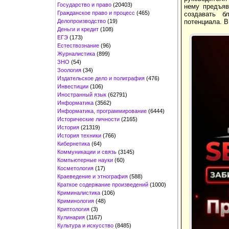
Государство и право
(20403)
нему предъяв
Гражданское право и процесс
(465)
создавать б
Делопроизводство
(19)
потенциала. В
Деньги и кредит
(108)
ЕГЭ
(173)
Естествознание
(96)
Журналистика
(899)
ЗНО
(54)
Зоология
(34)
Издательское дело и полиграфия
(476)
Инвестиции
(106)
Иностранный язык
(62791)
Информатика
(3562)
Информатика, программирование
(6444)
Исторические личности
(2165)
История
(21319)
История техники
(766)
Кибернетика
(64)
Коммуникации и связь
(3145)
Компьютерные науки
(60)
Косметология
(17)
Краеведение и этнография
(588)
Краткое содержание произведений
(1000)
Криминалистика
(106)
Криминология
(48)
Криптология
(3)
Кулинария
(1167)
Культура и искусство
(8485)