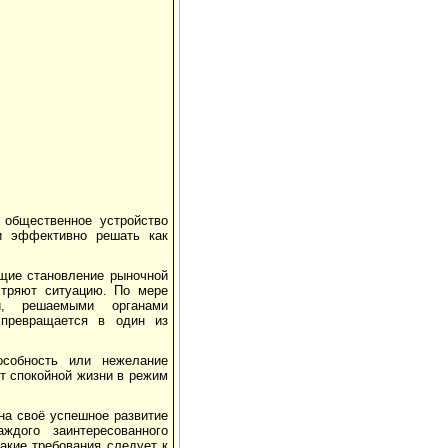
общественное устройство
и эффективно решать как
щие становление рыночной
тряют ситуацию. По мере
и, решаемыми органами
 превращается в один из
особность или нежелание
т спокойной жизни в режим
на своё успешное развитие
ждого заинтересованного
какие требования следует к