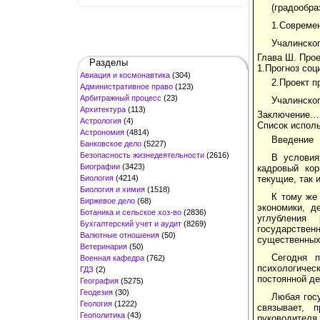
(градообр
1.Современ
Учалин
Глава Ш. 
Разделы
1.Прогноз соц
Авиация и космонавтика
(304)
2.Проект п
Административное право
(123)
Арбитражный процесс
(23)
Учалинск
Архитектура
(113)
Заключе
Астрология
(4)
Список исп
Астрономия
(4814)
Введение
Банковское дело
(5227)
Безопасность жизнедеятельности
(2616)
В условия
Биографии
(3423)
кадровый кор
Биология
(4214)
текущие, так 
Биология и химия
(1518)
К тому же
Биржевое дело
(68)
экономики, д
Ботаника и сельское хоз-во
(2836)
углубления
Бухгалтерский учет и аудит
(8269)
государстве
Валютные отношения
(50)
существенных
Ветеринария
(50)
Сегодня п
Военная кафедра
(762)
психологическ
ГДЗ
(2)
постоянной де
География
(5275)
Геодезия
(30)
Любая гос
Геология
(1222)
связывает, 
Геополитика
(43)
руководителя 