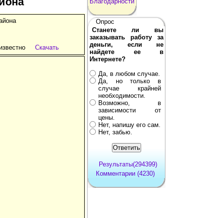
айона
Благодарности
айона
Опрос
Станете ли вы
заказывать работу за
деньги, если не
известно
Скачать
найдете ее в
Интернете?
Да, в любом случае.
Да, но только в
случае крайней
необходимости.
Возможно, в
зависимости от
цены.
Нет, напишу его сам.
Нет, забью.
Результаты(294399)
Комментарии (4230)