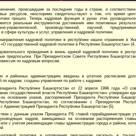
менения, происшедшие за последние годы в стране, и соответствен
овых ресурсов, неоспоримо свидетельствуют о том, что время цент
итики прошло. Теперь кадровая функция в руках этих руководителе
овится реальным инструментом достижения ими позитивных результ
ивно-управленческой, производственной, научной, предпринима
 в сфере культуры и услуг, управления и кадровой политики.
направления кадровой политики в республике нашли отражение в Ука
«О государственной кадровой политике в Республике Башкортостан» (4,1
довательного проведения в жизнь единой кадровой политики в респу
ные предпосылки. При Президентском Совете Республики Башкортоста
комиссия по кадровым вопросам.
их и районных администрациях введены в штатное расписание дол
 по кадрам, созданы управления по работе с кадрами.
езидента Республики Башкортостан от 22 апреля 1996 года «О со
ганах государственной власти Республики Башкортостан» утвержден ед
а основании указов, распоряжений Президента Республики Башкор
Республики Башкортостан, по согласованию с Президентом Респу
с Администрацией Президента Республики Башкортостан (5).
ствии с данным указом Президента РБ главой горрайадминистрации у
уководящих кадров, замещаемых на основании распоряжения главы
или с учетом рекомендации главы администрации города и района, кот
ей.
адровой политики и управления персоналом раскрыть в трудах В