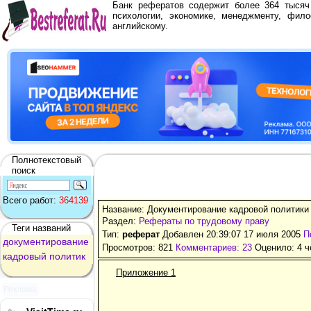
Банк рефератов содержит более 364 тыся
психологии, экономике, менеджменту, фило
английскому.
Полнотекстовый
поиск
Всего работ:
364139
Название: Документирование кадровой политики
Раздел:
Рефераты по трудовому праву
Теги названий
Тип:
реферат
Добавлен 20:39:07 17 июля 2005
П
документирование
Просмотров: 821
Комментариев: 23
Оценило: 4 ч
кадровый
политик
Приложение 1
Реклама