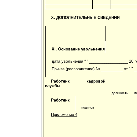
X. ДОПОЛНИТЕЛЬНЫЕ СВЕДЕНИЯ
XI. Основание увольнения
дата увольнения “ ” __________________ 20 г
Приказ (распоряжение) № __________ от “ ” _
Работник кадровой
службы
должность
п
Работник
подпись
Приложение 4