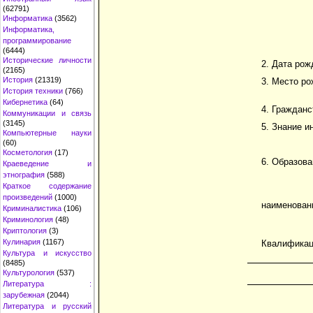
(62791)
Информатика
(3562)
Информатика,
программирование
(6444)
Исторические личности
2. Дата рож
(2165)
История
(21319)
3. Место р
История техники
(766)
Кибернетика
(64)
4. Гражданс
Коммуникации и связь
(3145)
5. Знание и
Компьютерные науки
(60)
Косметология
(17)
6. Образова
Краеведение и
этнография
(588)
Краткое содержание
произведений
(1000)
наименован
Криминалистика
(106)
Криминология
(48)
Криптология
(3)
Кулинария
(1167)
Квалификац
Культура и искусство
(8485)
Культурология
(537)
Литература :
зарубежная
(2044)
Литература и русский