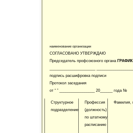
наименование организации
СОГЛАСОВАНО УТВЕРЖДАЮ
Председатель профсоюзного органа
ГРАФИК
______________________ _________________
подпись расшифровка подписи
Протокол заседания
от “ ” _________________ 20______ года №
Структурное
Профессия
Фамилия, 
подразделение
(должность)
по штатному
расписанию