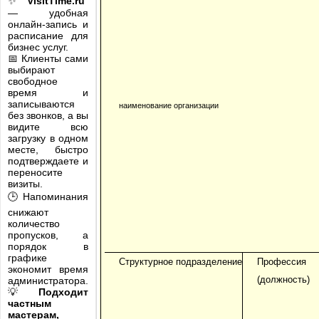
✨
VisitTime.ru
— удобная
онлайн-запись и
расписание для
бизнес услуг.
📅 Клиенты сами
выбирают
свободное
время и
записываются
наименование организации
без звонков, а вы
видите всю
загрузку в одном
месте, быстро
подтверждаете и
переносите
визиты.
🕒 Напоминания
снижают
количество
пропусков, а
порядок в
графике
Структурное подразделение
Профессия
экономит время
(должность)
администратора.
💡
Подходит
частным
мастерам,