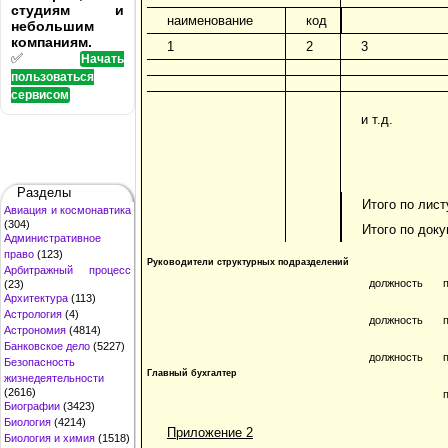
студиям и
наименование
код
небольшим
компаниям.
1
2
3
✅
Начать
пользоваться
сервисом
и т.д.
Разделы
Итого по лист
Авиация и космонавтика
(304)
Итого по док
Административное
право
(123)
Руководители структурных подразделений
Арбитражный процесс
должность
(23)
Архитектура
(113)
Астрология
(4)
должность
Астрономия
(4814)
Банковское дело
(5227)
должность
Безопасность
Главный бухгалтер
жизнедеятельности
(2616)
Биографии
(3423)
Биология
(4214)
Приложение 2
Биология и химия
(1518)