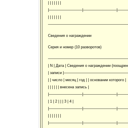
| | | | | | |
|—————————|—————————|—
| | | | | | |
—————————————————————
Сведения о награждении
Серия и номер (10 разворотов)
—————————————————————
| N | Дата | Сведения о награждении (поощрен
| записи |—————————————————————
| | число | месяц | год | | основании которого |
| | | | | | внесена запись |
|—————————|—————————|—
| 1 | 2 | | | 3 | 4 |
|—————————|—————————|—
| | | | | | |
|—————————|—————————|—