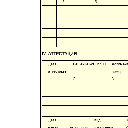
1
2
3
IV. АТТЕСТАЦИЯ
Дата
Решение комиссии
Документ
аттестации
номер
1
2
3
Дата
Вид
Н
повышения
о
начала
окончания