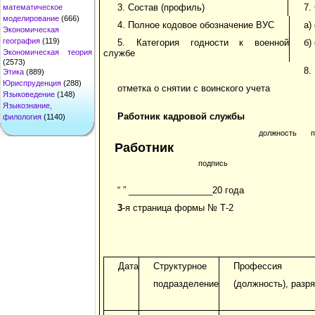
3. Состав (профиль)
7.
математическое
моделирование
(666)
4. Полное кодовое обозначение ВУС
а)
Экономическая
география
(119)
5. Категория годности к военной
б)
Экономическая теория
службе
(2573)
8.
Этика
(889)
Юриспруденция
(288)
отметка о снятии с воинского учета
Языковедение
(148)
Языкознание,
Работник кадровой службы
филология
(1140)
должность
п
Работник
подпись
“ ” _________________20 года
3
-я страница формы № Т-2
Дата
Структурное
Профессия
подразделение
(должность), разр