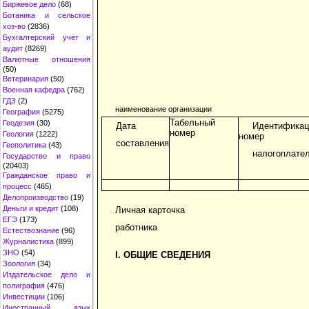
Биржевое дело
(68)
Ботаника и сельское
хоз-во
(2836)
Бухгалтерский учет и
аудит
(8269)
Валютные отношения
(50)
Ветеринария
(50)
Военная кафедра
(762)
ГДЗ
(2)
наименование организации
География
(5275)
Табельный
Геодезия
(30)
Дата
Идентификац
номер
Геология
(1222)
номер
составления
Геополитика
(43)
налогоплате
Государство и право
(20403)
Гражданское право и
процесс
(465)
Делопроизводство
(19)
Деньги и кредит
(108)
Личная карточка
ЕГЭ
(173)
работника
Естествознание
(96)
Журналистика
(899)
ЗНО
(54)
I. ОБЩИЕ СВЕДЕНИЯ
Зоология
(34)
Издательское дело и
полиграфия
(476)
Инвестиции
(106)
Иностранный язык