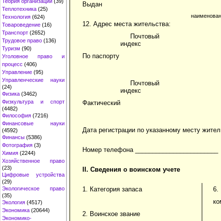
Теория организации
(39)
Выдан
Теплотехника
(25)
наименован
Технология
(624)
12. Адрес места жительства:
Товароведение
(16)
Транспорт
(2652)
Почтовый
Трудовое право
(136)
индекс
Туризм
(90)
По паспорту
Уголовное право и
процесс
(406)
Управление
(95)
Управленческие науки
Почтовый
(24)
индекс
Физика
(3462)
Физкультура и спорт
Фактический
(4482)
Философия
(7216)
Финансовые науки
Дата регистрации по указанному месту жител
(4592)
Финансы
(5386)
Фотография
(3)
Номер телефона ________________________
Химия
(2244)
Хозяйственное право
(23)
II. Сведения о воинском учете
Цифровые устройства
(29)
Экологическое право
1. Категория запаса
6.
(35)
ко
Экология
(4517)
Экономика
(20644)
2. Воинское звание
Экономико-