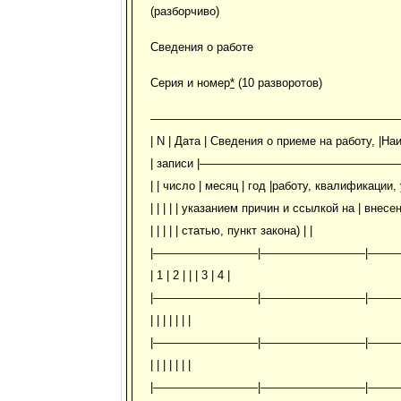
(разборчиво)
Сведения о работе
Серия и номер
*
(10 разворотов)
—————————————————————
| N | Дата | Сведения о приеме на работу, |На
| записи |———————————————————————
| | число | месяц | год |работу, квалификации,
| | | | | указанием причин и ссылкой на | внесе
| | | | | статью, пункт закона) | |
|—————————|—————————|—
| 1 | 2 | | | 3 | 4 |
|—————————|—————————|—
| | | | | | |
|—————————|—————————|—
| | | | | | |
|—————————|—————————|—