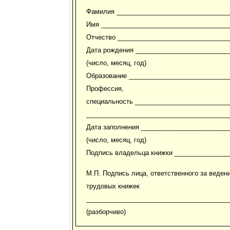
Фамилия _______________________________
Имя ___________________________________
Отчество _______________________________
Дата рождения __________________________
(число, месяц, год)
Образование ____________________________
Профессия,
специальность __________________________
________________________________________
Дата заполнения ________________________
(число, месяц, год)
Подпись владельца книжки _______________
М.П. Подпись лица, ответственного за веден
трудовых книжек
________________________________________
(разборчиво)