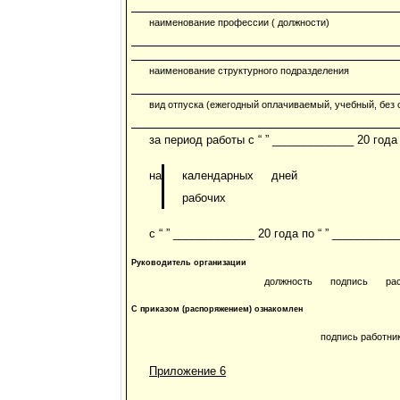
наименование профессии ( должности)
наименование структурного подразделения
вид отпуска (ежегодный оплачиваемый, учебный, без 
за период работы с “ ” _____________ 20 года
на
календарных
дней
рабочих
с “ ” _____________ 20 года по “ ” __________
Руководитель организации
должность
подпись
ра
С приказом (распоряжением) ознакомлен
подпись работни
Приложение 6