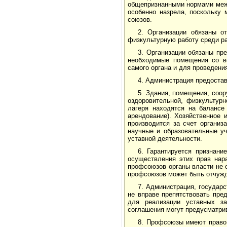
общепризнанными нор­мами меж
особенно назрела, поскольку 
союзов.
2. Организации обязаны о
физкультурную работу среди ра
3. Организации обязаны пр
необходимые помещения со вс
самого органа и для проведени
4. Администрация предостав
5. Здания, помещения, соор
оздоровительной, физкуль­тур
лагеря находятся на балансе
арендование). Хозяй­ственное 
производится за счет организ
научные и образовательные уч
уставной деятельности.
6. Гарантируется признани
осуществления этих прав на­
профсоюзов органы власти не 
профсо­юзов может быть отчуж
7. Администрация, государ
не вправе препятствовать пре
для реализации уставных за
соглашения могут предусматри
8. Профсоюзы имеют право 