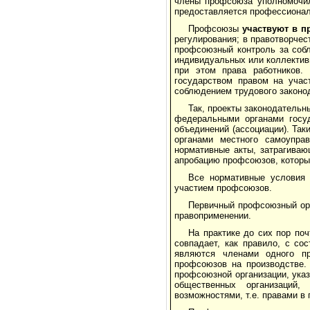
члены профсоюза уполномочил
предоставляет­ся профессиона
Профсоюзы
участвуют в п
регулирования; в правотворче
профсоюзный контроль за собл
индивидуаль­ных или коллектив
при этом права работников.
государством правом на учас
соблюдением трудового законод
Так, проекты законодательн
федеральными органами госуд
объединений (ассоциации). Так
органами местного самоупра
нормативные акты, затрагиваю
апро­бацию профсоюзов, которы
Все нормативные условия 
участием профсоюзов.
Первичный профсоюзный орг
правоприменении.
На практике до сих пор по
совпадает, как правило, с со
являются членами одного пр
профсоюзов на производст­ве.
профсоюзной организации, ука
общественных организаций
возможностями, т.е. правами в