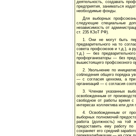
деятельность, создавать проф
предприятия, заниматься изда
необходимые фонды.
Для выборных профсоюзны
следующие специальные до­п
независимость от администрац
ст. 235 КЗоТ РФ).
1. Они не могут быть пе
предварительного на то согла
совета профсоюзов и т.д.), а 
т.д.) — без предвари­тельног
профорганизаторы — без предв
вышесто­ящего профсоюзного о
2. Увольнение по инициати
соблюдения общего порядка ув
— с согласия цехкома, а при
организаций — с со­гласия соо
3. Членам указанных выб
освобожденным от производст­
свободное от работы время с
интересах коллектива или для
4. Освобожденным от про
выборных полномочий предо­ста
работа (должность) на той 
предоставить ему работу по 
сохраняет его средний заработ
переквалификации — на срок до