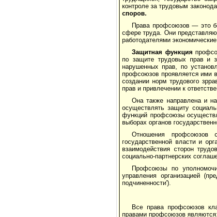
контроле за трудовым законод
споров.
Права профсоюзов — это бо
сфере труда. Они представ­ля
работодателями экономические 
Защитная функция
профсою
по защите трудовых прав и з
нарушенных прав, по установ
профсоюзов проявля­ется ими в
создании норм трудового зрра
прав и привлечении к ответст
Она также направлена и н
осуществлять защиту социаль­
функций профсоюзы осуществля
выборах органов государственн
Отношения профсоюзов с
государственной власти и орг
взаимодействия сторон трудо
социально-партнерских со­глаш
Профсоюзы по уполномочию
управления организацией (пре
подчиненности').
Все права профсоюзов кла
правами профсоюзов являются