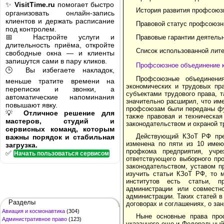
✨
VisitTime.ru
помогает быстро
История развития профсоюз
организовать онлайн-запись
клиентов и держать расписание
Правовой статус профсоюзны
под контролем.
📅 Настройте услуги и
Правовые гарантии деятельности 
длительность приёма, откройте
Список использованной лите
свободные окна — и клиенты
запишутся сами в пару кликов.
Профсоюзное объединение к
🕒 Вы избегаете накладок,
Профсоюзные объединени
меньше тратите времени на
экономических и трудовых пр
переписки и звонки, а
субъектами трудового права, т
автоматические напоминания
значительно расширил, что им
повышают явку.
профсоюзам были переданы фун
💡
Отличное решение для
также право­вая и техническа
мастеров, студий и
законодательством и охраной т
сервисных команд, которым
Действующий КЗоТ РФ пред
важны порядок и стабильная
изменена по пяти из 10 имею
загрузка.
профкома предприятия, учре
✅
Начать пользоваться сервисом
ответствующего выборного про
законодательством, уставом п
изучить статьи КЗоТ РФ, то м
институтов есть статьи, п
администрации или совместно
администрации. Таких статей в
Разделы
договорах и соглашениях, о за
Авиация и космонавтика
(304)
Ныне основные права про
Административное право
(123)
указанного еще и Федераль­ный