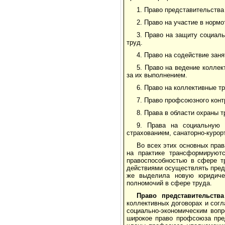
1. Право представительства
2. Право на участие в норм
3. Право на защиту социаль
труд.
4. Право на содействие заня
5. Право на ведение коллек
за их выполнением.
6. Право на коллективные тр
7. Право профсоюзного конт
8. Права в области охраны 
9. Права на социальную 
страхованием, санаторно-куро
Во всех этих основных пра
на практике трансформи­руют
правоспособностью в сфере т
действиями осущест­влять пред
же выделила новую юридичес
полномо­чий в сфере труда.
Право представительства
коллективных договорах и согл
социально-экономическим вопр
широкое право проф­союза пре