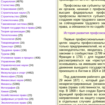
Социология
(4876)
Профсоюзы как субъекты тру
Статистика
(95)
их органов, начиная с профко
Страхование
(107)
высших федеральных профсо
Строительные науки
(7)
профсоюзы явля­ются субъекта
Строительство
(2004)
создании норм трудового зако
Схемотехника
(15)
за со­блюдением трудового з
Таможенная система
(663)
права, а обязанности по содей
Теория государства и права
(240)
Теория организации
(39)
История развития профсоюз
Теплотехника
(25)
Первые профессиональные со
Технология
(624)
целях защиты профес­сиональ
Товароведение
(16)
только предпринимателей, но 
Транспорт
(2652)
зако­нодательство, вводилась
Трудовое право
(136)
законам о сообществах (1799 и
Туризм
(90)
Франции в 1791 г. для подав
Уголовное право и процесс
(406)
рассматриваться как «пре­ст
Управление
(95)
основываясь на имевшем место
Управленческие науки
(24)
движение вынудило го­сударств
Физика
(3462)
произошло в Англии в 1824 и 182
Физкультура и спорт
(4482)
Под давлением рабочего дв
Философия
(7216)
29 июня 1871 г., который да
Финансовые науки
(4592)
незарегистрированные (незако
Финансы
(5386)
права (права собственности, п
Фотография
(3)
пор. В 1868 г. был создан Бри
Химия
(2244)
функцией профсоюзов во всех
Хозяйственное право
(23)
направленная на защиту социа
Цифровые устройства
(29)
в отдельных случаях добивают
Экологическое право
(35)
которому на данное производст