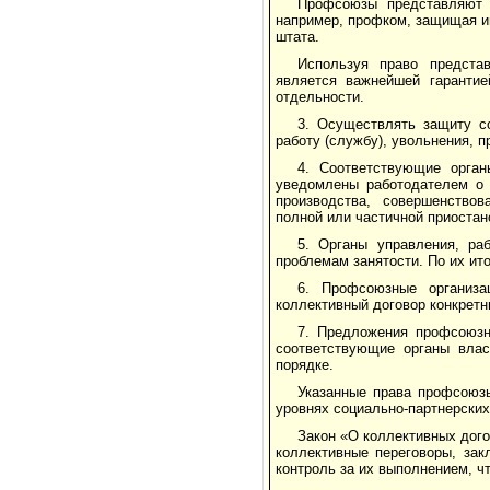
Профсоюзы представляют и
например, профком, защищая ин
штата.
Используя право предста
является важнейшей гарантие
отдельности.
3. Осуществлять защиту со
работу (службу), увольнения, п
4. Соответствующие орга
уведомлены работодателем о 
производства, совершенствов
полной или частичной приостан
5. Органы управления, ра
проблемам занятости. По их ит
6. Профсоюзные организа
коллективный договор конкретн
7. Предложения профсоюзн
соответствующие органы влас
порядке.
Указанные права профсоюзы
уровнях социально-партнерских
Закон «О коллективных дог
коллективные перегово­ры, за
контроль за их выполнением, чт