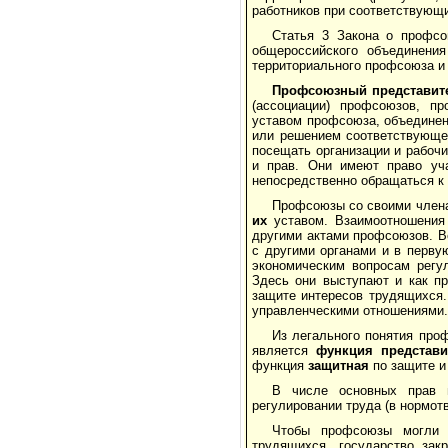
работников при соответствующи
Статья 3 Закона о профсо
общероссийского объединения
территориального профсоюза и
Профсоюзный представит
(ассоциации) профсо­юзов, п
уставом профсоюза, объединен
или реше­нием соответствующе
посещать организации и рабоч
и прав. Они имеют право уча
непосредственно обра­щаться 
Профсоюзы со своими члена
их
уставом. Взаимоотноше­ния
другими актами профсоюзов. В
с другими ор­ганами и в перв
экономическим вопросам регу
Здесь они выступают и как пр
защите интересов трудящих­ся.
управленческими отношениями.
Из легального понятия проф
является
функция пред­стави
функция
защитная
по защите и
В числе основных прав 
регулировании труда (в нормот
Чтобы профсоюзы могли 
трудящихся, государство зак