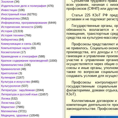
Субъектом трудового права 
Зоология
(34)
всех уровнях, начиная с низ
Издательское дело и полиграфия
(476)
профсоюзов (СФНП) или други
Инвестиции
(106)
Иностранный язык
(62791)
Статья 225 КЗоТ РФ пред
Информатика
(3562)
уставами и не подлежат регистр
Информатика, программирование
(6444)
Государственные органы, о
Исторические личности
(2165)
обязанность возлагается и 
История
(21319)
помещения, транспортные средс
История техники
(766)
средства на культурно-массову
Кибернетика
(64)
Коммуникации и связь
(3145)
Профсоюзы представляют ин
не привилось. Соци­ально-эконо
Компьютерные науки
(60)
производства, его доходы и т
Косметология
(17)
ганизации и управлении произв
Краеведение и этнография
(588)
участие в -управлении органи
Краткое содержание произведений
(1000)
осуществляется через общие с
Криминалистика
(106)
союзы и иные органы, уполном
Криминология
(48)
также по вопросам социально
Криптология
(3)
создавать условия для осущест
Кулинария
(1167)
Культура и искусство
(8485)
Профсоюзы контролируют
Культурология
(537)
государственным социальным
филакториями, домами отдыха, 
Литература : зарубежная
(2044)
КЗоТ).
Литература и русский язык
(11657)
Логика
(532)
Коллективным договором и
Логистика
(21)
компетенция деятельности про
Маркетинг
(7985)
законодательстве. Профсоюзам 
Математика
(3721)
Медицина, здоровье
(10549)