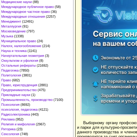
Медицинские науки
(88)
Международное публичное право
(58)
Международное частное право
(36)
Международные отношения
(2257)
Менеджмент
(12491)
Металлургия
(91)
Москвоведение
(797)
Музыка
(1338)
Муниципальное право
(24)
Налоги, налогообложение
(214)
Наука и техника
(1141)
Начертательная геометрия
(3)
Оккультизм и уфология
(8)
Остальные рефераты
(21692)
Педагогика
(7850)
Политология
(3801)
Право
(682)
Право, юриспруденция
(2881)
Предпринимательство
(475)
Прикладные науки
(1)
Промышленность, производство
(7100)
Психология
(8692)
психология, педагогика
(4121)
Радиоэлектроника
(443)
Реклама
(952)
Выборному органу профсоюз
Религия и мифология
(2967)
и парки для культурно-про­све
Риторика
(23)
данного производства и члено
Сексология
(748)
производится за счет организац