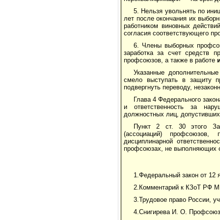
5. Нельзя увольнять по ини
лет после окончания их выборн
работником виновных действи
согласия соответствующего пр
6. Члены выборных профсою
заработка за счет средств п
профсоюзов, а также в работе
и
Указанные дополнительные
смело выступать в защиту п
подвергнуть переводу, незакон
Глава 4 Федерального зако
и ответственность за на­ру
должностных лиц, допустивших
Пункт 2 ст. 30 этого За
(ассоциаций) профсоюзов, 
дисциплинарной ответственно
профсоюзах, не выполняющих о
1.Федеральный закон от 12 
2.Комментарий к КЗоТ РФ М
3.Трудовое право России, уч
4.Снигирева И. О. Профсоюзы