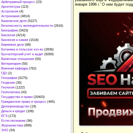
Арбитражный процесс
(23)
января 1996 г.' О нем будет по
Архитектура
(113)
Астрология
(4)
Астрономия
(4814)
Банковское дело
(5227)
Безопасность жизнедеятельности
(2616)
Биографии
(3423)
Биология
(4214)
Биология и химия
(1518)
Биржевое дело
(68)
Ботаника и сельское хоз-во
(2836)
Бухгалтерский учет и аудит
(8269)
Валютные отношения
(50)
Ветеринария
(50)
Военная кафедра
(762)
ГДЗ
(2)
География
(5275)
Геодезия
(30)
Геология
(1222)
Геополитика
(43)
Государство и право
(20403)
Гражданское право и процесс
(465)
Делопроизводство
(19)
Деньги и кредит
(108)
ЕГЭ
(173)
Естествознание
(96)
Журналистика
(899)
ЗНО
(54)