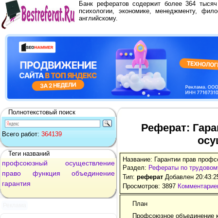
Банк рефератов содержит более 364 тыся
психологии, экономике, менеджменту, фило
английскому.
Полнотекстовый поиск
Реферат: Гар
Всего работ:
364139
осу
Теги названий
Название: Гарантии прав проф
профсоюзный
осуществление
Раздел:
Рефераты по трудовом
право
функция
объединение
Тип:
реферат
Добавлен 20:43:2
гарантия
Просмотров: 3897
Комментариев
План
Реклама
Профсоюзное объединение как субъ