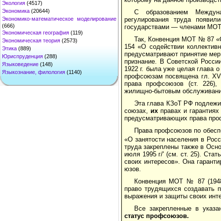
Экология
(4517)
Экономика
(20644)
С образованием Междуна
регулирования труда появил
Экономико-математическое моделирование
(666)
государствами — членами МОТ
Экономическая география
(119)
Так, Конвенция МОТ № 87 «
Экономическая теория
(2573)
154 «О содействии кол­лектив
Этика
(889)
предусматривают принятие мер
Юриспруденция
(288)
призна­ние. В Советской Росс
Языковедение
(148)
1922 г. была уже целая глава
Языкознание, филология
(1140)
профсоюзам посвящена гл. XV,
права проф­союзов (ст. 226)
жилищно-бытовым обслуживанием
Эта глава КЗоТ РФ подлежи
союзах,
их
правах и га­рантиях
предусматривающих права профсоюз
Права профсоюзов по обесп
«О занятости населения в Росс
труда закреплены также в Осно
июля 1995 г/' (см. ст. 25). С
своих интересов». Она гаранти
юзов.
Конвенция МОТ № 87 (1948
право трудящихся создавать п
выражения и защиты своих инте
Все закрепленные в указа
статус профсоюзов.