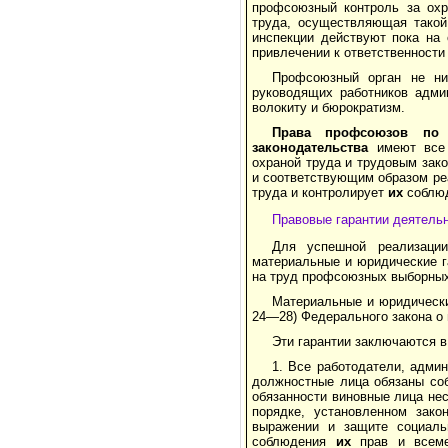
профсоюзный контроль за охр
труда, осуществляющая такой
инспекции действуют пока на
привлечении к ответственности
Профсоюзный орган не ни
руководящих работников адми­
волокиту и бюрократизм.
Права профсоюзов по
законодательства
имеют все 
охраной труда и трудовым зак
и соответствующим образом реа
труда и контролирует
их
соблюд
Правовые гарантии деятель
Для успешной реализации
материальные и юридические г
на труд профсоюзных выборных
Материальные и юридические
24—28) Федерального зако­на о 
Эти гарантии заключаются 
1. Все работодатели, админ
должностные лица обя­заны со
обязанности виновные лица нес
порядке, установленном зако
выражении и защите социаль­
соблюдения
их
прав и всемер