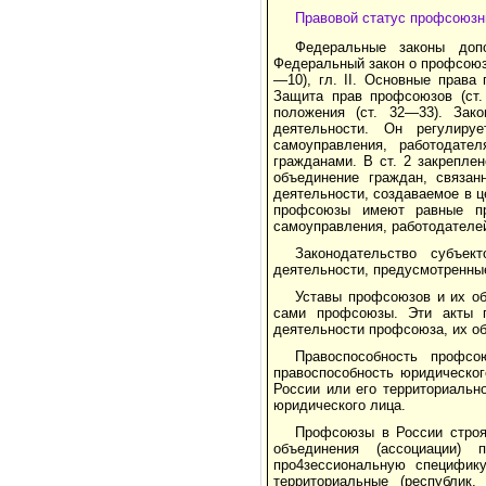
Правовой статус профсоюзн
Федеральные законы доп
Федеральный закон о профсоюзах
—10), гл. II. Основные права п
Защита прав профсоюзов (ст. 
положения (ст. 32—33). Зак
деятельности. Он регулиру­
самоуправления, работодате
гражданами. В ст. 2 закрепле
объединение граждан, связа
деятельности, создаваемое в ц
профсоюзы имеют равные пр
самоуправления, рабо­тодателе
Законодательство субъе
деятельности, предусмотренны
Уставы профсоюзов и их об
сами профсоюзы. Эти акты п
деятельности профсоюза, их о
Правоспособность профсо
правоспособность юридическог
России или его территориально
юридического лица.
Профсоюзы в России строят
объединения (ассоциации) 
про4зессиональную специфику
территориальные (респуб­лик