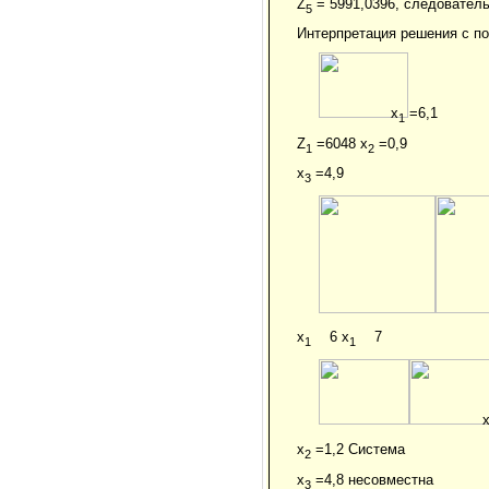
Z
= 5991,0396, следователь
5
Интерпретация решения с п
x
=6,1
1
Z
=6048 x
=0,9
1
2
x
=4,9
3
x
6 x
7
1
1
x
=1,2 Система
2
x
=4,8 несовместна
3