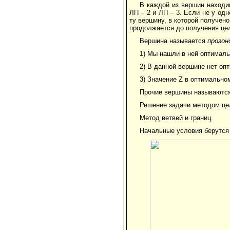
В каждой из вершин находи
ЛП – 2 и ЛП – 3. Если не у о
ту вершину, в которой получен
продолжается до получения це
Вершина называется
прозон
1) Мы нашли в ней оптимал
2) В данной вершине нет оп
3) Значение Z в оптимально
Прочие вершины называютс
Решение задачи методом це
Метод ветвей и границ.
Начальные условия берутся 