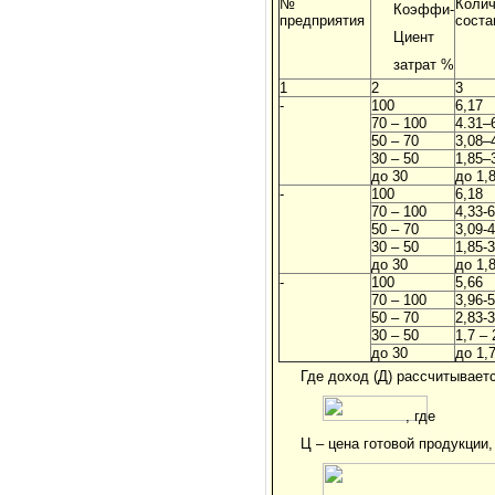
№
Колич
Коэффи-
предприятия
соста
Циент
затрат %
1
2
3
-
100
6,17
70 – 100
4.31–
50 – 70
3,08–
30 – 50
1,85–
до 30
до 1,
-
100
6,18
70 – 100
4,33-6
50 – 70
3,09-4
30 – 50
1,85-3
до 30
до 1,
-
100
5,66
70 – 100
3,96-5
50 – 70
2,83-3
30 – 50
1,7 – 
до 30
до 1,
Где доход (Д) рассчитывает
, где
Ц – цена готовой продукции,