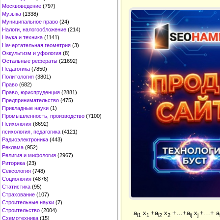
Москвоведение
(797)
Музыка
(1338)
Муниципальное право
(24)
Налоги, налогообложение
(214)
Наука и техника
(1141)
Начертательная геометрия
(3)
Оккультизм и уфология
(8)
Остальные рефераты
(21692)
Педагогика
(7850)
Политология
(3801)
Право
(682)
Право, юриспруденция
(2881)
Предпринимательство
(475)
Прикладные науки
(1)
Промышленность, производство
(7100)
Психология
(8692)
психология, педагогика
(4121)
Радиоэлектроника
(443)
Реклама
(952)
Религия и мифология
(2967)
Риторика
(23)
Сексология
(748)
Социология
(4876)
Статистика
(95)
Страхование
(107)
Строительные науки
(7)
Строительство
(2004)
a
x
+a
x
+…+a
x
+…+ a
i1
1
i2
2
ij
j
Схемотехника
(15)