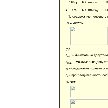
3. 110x
680 или x
6,18
2
2
4. 106x
600 или x
5,66
3
3
· По содержанию полезного 
по формуле:
где
a
– минимально допустимо
min
a
– максимально допусти
max
a
– содержание полезного ко
i
q
– производительность сост
i
имеем: