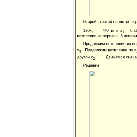
Второй строкой является ог
120x
740 или x
6,1
1
1
ветвление из вершины 3 невоз
Продолжим ветвление из ве
x
. Продолжим ветвление по x
3
другой x
. Движемся снача
2
Решение: