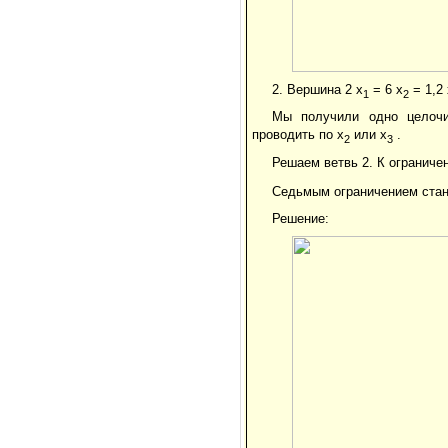
2. Вершина 2 x
= 6 x
= 1,2 
1
2
Мы получили одно целоч
проводить по x
или x
.
2
3
Решаем ветвь 2. К ограниче
Седьмым ограничением стан
Решение: