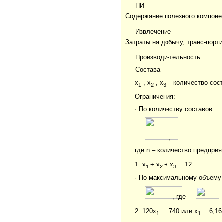
ПИ
Содержание полезного компоне
Извлечение
Затраты на добычу, транс-порт
Производи-тельность
Состава
x
, x
, x
– количество сост
1
2
3
Ограничения:
· По количеству составов:
,
где n – количество предприя
1. x
+ x
+ x
12
1
2
3
· По максимальному объему 
, где
2. 120x
740 или x
6,16
1
1