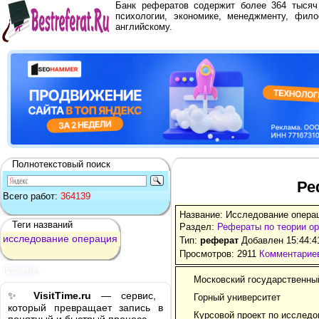
Банк рефератов содержит более 364 тыся
психологии, экономике, менеджменту, фило
английскому.
Полнотекстовый поиск
Ре
Всего работ:
364139
Название: Исследование опера
Теги названий
Раздел:
Рефераты по теории ор
исследование
операция
Тип:
реферат
Добавлен 15:44:4
Просмотров: 2911
Комментариев
Реклама
Московский государственны
✨
VisitTime.ru
— сервис,
Горный университет
который превращает запись в
Курсовой проект по исследо