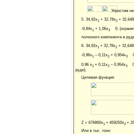
Упростим не
5. 34,92x
+ 32,78x
+ 32,64
1
2
-0,84x
+ 1,06x
0; (огран
1
3
полезного компонента в руде
6. 34,92x
+ 32,78x
+ 32,648
1
2
-0,96x
– 0,11x
+ 0,954x
1
2
3
0,96 x
+ 0,11x
– 0,954x
1
2
3
руде);
Целевая функция:
Z = 676800x
+ 459250x
+ 2
1
2
Или в тыс. тонн: