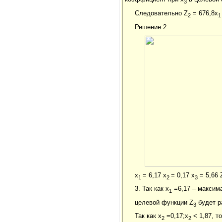
3
Следовательно Z
= 676,8x
2
1
Решение 2.
x
= 6,17 x
= 0,17 x
= 5,66 
1
2
3
3. Так как x
=6,17 – максим
1
целевой функции Z
будет р
3
Так как x
=0,17;x
< 1,87, т
2
2