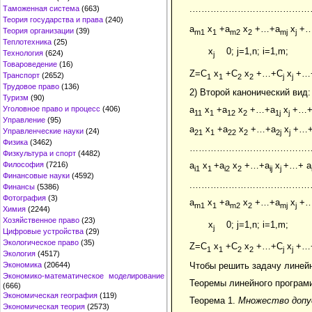
.…………………………………
Таможенная система
(663)
Теория государства и права
(240)
a
x
+a
x
+…+a
x
+…
Теория организации
(39)
m1
1
m2
2
mj
j
Теплотехника
(25)
x
0; j=1,n; i=1,m;
Технология
(624)
j
Товароведение
(16)
Z=C
x
+C
x
+…+C
x
+…
Транспорт
(2652)
1
1
2
2
j
j
Трудовое право
(136)
2) Второй канонический вид:
Туризм
(90)
Уголовное право и процесс
(406)
a
x
+a
x
+…+a
x
+…+
11
1
12
2
1j
j
Управление
(95)
a
x
+a
x
+…+a
x
+…+
Управленческие науки
(24)
21
1
22
2
2j
j
Физика
(3462)
…………………………………
Физкультура и спорт
(4482)
Философия
(7216)
a
x
+a
x
+…+a
x
+…+ a
i1
1
i2
2
ij
j
Финансовые науки
(4592)
.…………………………………
Финансы
(5386)
Фотография
(3)
a
x
+a
x
+…+a
x
+…
m1
1
m2
2
mj
j
Химия
(2244)
Хозяйственное право
(23)
x
0; j=1,n; i=1,m;
j
Цифровые устройства
(29)
Экологическое право
(35)
Z=C
x
+C
x
+…+C
x
+…
1
1
2
2
j
j
Экология
(4517)
Чтобы решить задачу линейн
Экономика
(20644)
Экономико-математическое моделирование
Теоремы линейного програм
(666)
Экономическая география
(119)
Теорема 1.
Множество допус
Экономическая теория
(2573)