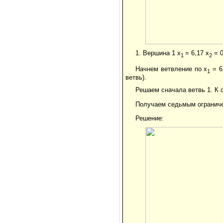
1. Вершина 1 x
= 6,17 x
= 0
1
2
Начнем ветвление по x
= 6
1
ветвь).
Решаем сначала ветвь 1. К 
Получаем седьмым ограниче
Решение: