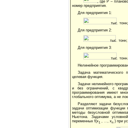
, где P – планов
номер предприятия.
Для предприятия 1:
тыс. тонн
Для предприятия 2:
тыс. тонн;
Для предприятия 3:
тыс. тонн
Нелинейное программирован
Задача математического 
целевая функция.
Задачи нелинейного програ
и без ограничений, с квад
программирования имеют множ
глобального оптимума, а не ло
Разделяют задачи безусло
задачи оптимизации функции 
методы безусловной оптимиза
Ньютона. Задачами условно
переменных f(x
, …, x
) при у
1
n