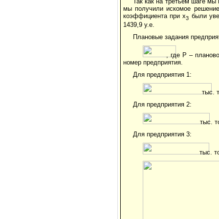
Так как на третьем шаге мы
мы получили искомое решение 
коэффициента при x
были уве
3
1439,9 у.е.
Плановые задания предприя
, где P – планов
номер предприятия.
Для предприятия 1:
тыс. 
Для предприятия 2:
тыс. т
Для предприятия 3:
тыс. т