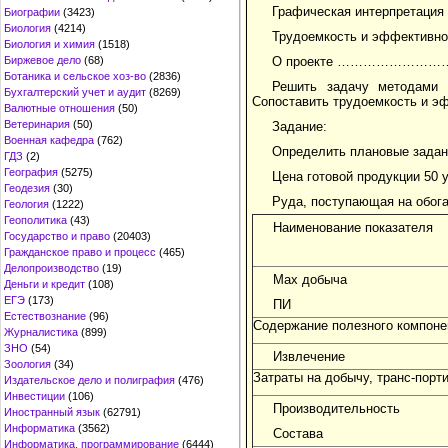
Графическая интерпр
Биографии
(3423)
Биология
(4214)
Трудоемкость и эффективн
Биология и химия
(1518)
Биржевое дело
(68)
О проекте ………………
Ботаника и сельское хоз-во
(2836)
Решить задачу методами л
Бухгалтерский учет и аудит
(8269)
Сопоставить трудоемкость и э
Валютные отношения
(50)
Ветеринария
(50)
Задание:
Военная кафедра
(762)
Определить плановые задан
ГДЗ
(2)
География
(5275)
Цена готовой продукции 50 у.
Геодезия
(30)
Руда, поступающая на обог
Геология
(1222)
Геополитика
(43)
Наименование показателя
Государство и право
(20403)
Гражданское право и процесс
(465)
Делопроизводство
(19)
Max добыча
Деньги и кредит
(108)
ЕГЭ
(173)
ПИ
Естествознание
(96)
Содержание полезного компоне
Журналистика
(899)
ЗНО
(54)
Извлечение
Зоология
(34)
Затраты на добычу, транс-порт
Издательское дело и полиграфия
(476)
Инвестиции
(106)
Производительность
Иностранный язык
(62791)
Информатика
(3562)
Состава
Информатика, программирование
(6444)