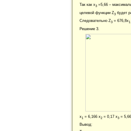
Так как x
=5,66 – максимал
3
целевой функции Z
будет р
3
Следовательно Z
= 676,8x
3
1
Решение 3.
x
= 6,166 x
= 0,17 x
= 5,66
1
2
3
Вывод: