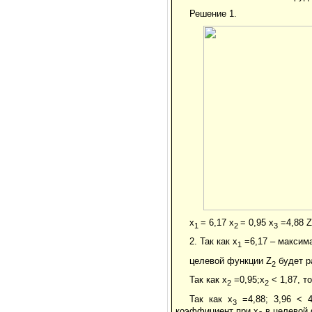
Решение 1.
x
= 6,17 x
= 0,95 x
=4,88 Z
1
2
3
2. Так как x
=6,17 – максим
1
целевой функции Z
будет р
2
Так как x
=0,95;x
< 1,87, т
2
2
Так как x
=4,88; 3,96 < 4
3
коэффициент при x
в целевой 