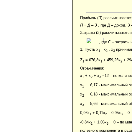
Прибыль (П) рассчитываетс
П = Д – З
, где Д – доход, З 
Затраты (З) рассчитываются
, где С – затраты 
1. Пусть x
, x
, x
принимаю
1
2
3
Z
= 676,8x
+ 459,25x
+ 29
1
1
2
Ограничения:
x
+ x
+ x
=12 – по количе
1
2
3
x
6,17 - максимальный о
1
x
6,18 - максимальный о
2
x
5,66 - максимальный о
3
0,96x
+ 0,11x
– 0,95x
0 
1
2
3
-0,84x
+ 1,06x
0 – по ми
1
3
полезного компонента в руд