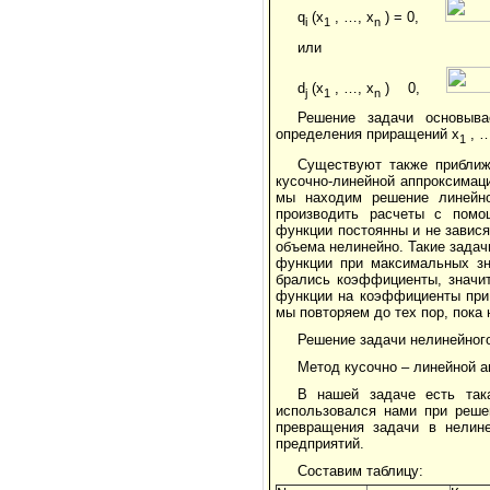
q
(x
, …, x
) = 0,
i
1
n
или
d
(x
, …, x
)
0,
j
1
n
Решение задачи основыва
определения приращений x
, …
1
Существуют также приближ
кусочно-линейной аппроксимац
мы находим решение линейно
производить расчеты с пом
функции постоянны и не завися
объема нелинейно. Такие зада
функции при максимальных зн
брались коэффициенты, значи
функции на коэффициенты при
мы повторяем до тех пор, пока
Решение задачи нелинейног
Метод кусочно – линейной а
В нашей задаче есть така
использовался нами при реше
превращения задачи в нелине
предприятий.
Составим таблицу: