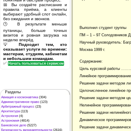
понятный и быстрый процесс.
📅 Вы создаёте расписание и
правила приёма, а клиенты
выбирают удобный слот онлайн,
без ожидания и звонков.
🕒 В результате меньше
Выполнил студент группы
путаницы, больше точных
визитов и ровная загрузка на
ПМ – 1 – 97 Солодовников Д
неделю вперёд.
Научный руководитель: Багр
💡
Подходит тем, кто
оказывает услуги по времени:
Москва 1999 г.
мастерам, студиям, кабинетам
и небольшим командам.
Содержание:
✅
Начать пользоваться сервисом
Цель курсовой рабо
Линейное программи
Решение задачи методом
Целочисленное линейно
Разделы
Авиация и космонавтика
(304)
Решение задачи методом це
Административное право
(123)
Нелинейное программ
Арбитражный процесс
(23)
Архитектура
(113)
Решение задачи нелине
Астрология
(4)
Динамическое програ
Астрономия
(4814)
Банковское дело
(5227)
Решение задачи динамич
Безопасность жизнедеятельности
(2616)