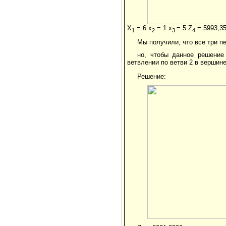
X
= 6 x
= 1 x
= 5 Z
= 5993,3
1
2
3
4
Мы получили, что все три п
но, чтобы данное решение
ветвлении по ветви 2 в вершин
Решение: