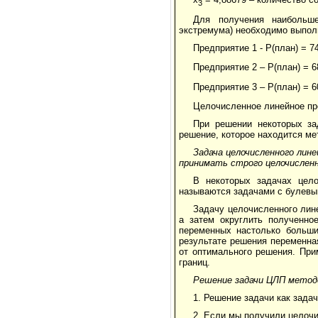
3
Для получения наибольш
экстремума) необходимо выпол
Предприятие 1 - Р(план) = 74
Предприятие 2 – Р(план) = 6
Предприятие 3 – Р(план) = 6
Целочисленное линейное пр
При решении некоторых за
решение, которое находится м
Задача целочисленного лине
принимать строго целочисленн
В некоторых задачах цело
называются задачами с булев
Задачу целочисленного лин
а затем округлить полученно
переменных настолько больши
результате решения переменна
от оптимального решения. При
границ.
Решение задачи ЦЛП метод
1. Решение задачи как зада
2. Если мы получили целочи