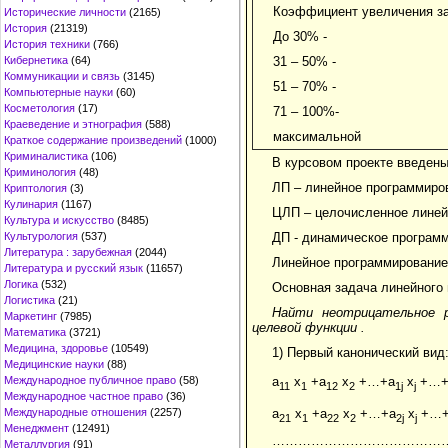
Коэффициент увеличения зат
Исторические личности
(2165)
История
(21319)
До 30% -
История техники
(766)
Кибернетика
(64)
31 – 50% -
Коммуникации и связь
(3145)
51 – 70% -
Компьютерные науки
(60)
Косметология
(17)
71 – 100%-
Краеведение и этнография
(588)
максимальной
Краткое содержание произведений
(1000)
Криминалистика
(106)
В курсовом проекте введен
Криминология
(48)
ЛП – линейное программиро
Криптология
(3)
Кулинария
(1167)
ЦЛП – целочисленное линей
Культура и искусство
(8485)
Культурология
(537)
ДП - динамическое програм
Литература : зарубежная
(2044)
Линейное программирование
Литература и русский язык
(11657)
Логика
(532)
Основная задача линейного
Логистика
(21)
Найти неотрицательное р
Маркетинг
(7985)
целевой функции
.
Математика
(3721)
Медицина, здоровье
(10549)
1) Первый канонический вид
Медицинские науки
(88)
Международное публичное право
(58)
a
x
+a
x
+…+a
x
+…+
11
1
12
2
1j
j
Международное частное право
(36)
a
x
+a
x
+…+a
x
+…+
Международные отношения
(2257)
21
1
22
2
2j
j
Менеджмент
(12491)
…………………………………
Металлургия
(91)