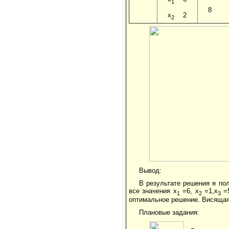
1
8
x
2
2
Вывод:
В результате решения я по
все значения x
=6, x
=1,x
=5
1
2
3
оптимальное решение. Висящая 
Плановые задания: