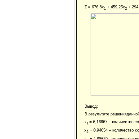
Z = 676,8x
+ 459,25x
+ 294
1
2
Вывод:
В результате решенияданной
x
= 6,16667 – количество с
1
x
= 0,94654 – количество с
2
x
= 4,88679 – количество с